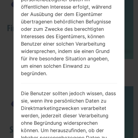
öffentlichen Interesse erfolgt, während
der Ausübung der dem Eigentümer
übertragenen behördlichen Befugnisse
oder zum Zwecke des berechtigten
Interesses des Eigentümers, können
Benutzer einer solchen Verarbeitung
widersprechen, indem sie einen Grund
für ihre besondere Situation angeben,
um einen solchen Einwand zu
How to Flash Stock Firmware on Samsung
begründen.
Smartphone using Odin?
Die Benutzer sollten jedoch wissen, dass
sie, wenn ihre persönlichen Daten zu
Direktmarketingzwecken verarbeitet
werden, jederzeit dieser Verarbeitung
ohne Begründung widersprechen
können. Um herauszufinden, ob der
Inhaber personenbezogene Daten zu