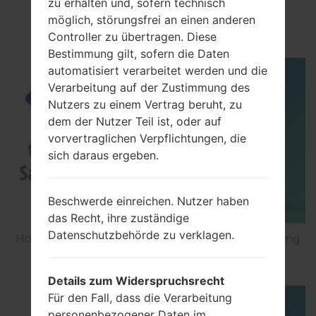
zu erhalten und, sofern technisch
How to Enable Developer Options & USB
möglich, störungsfrei an einen anderen
Debugging on Samsung ?
Controller zu übertragen. Diese
Bestimmung gilt, sofern die Daten
automatisiert verarbeitet werden und die
Verarbeitung auf der Zustimmung des
Nutzers zu einem Vertrag beruht, zu
dem der Nutzer Teil ist, oder auf
vorvertraglichen Verpflichtungen, die
sich daraus ergeben.
Beschwerde einreichen. Nutzer haben
das Recht, ihre zuständige
Datenschutzbehörde zu verklagen.
How to Factory Reset through menu on Samsung
Galaxy G6 SM-G920P?
Details zum Widerspruchsrecht
Für den Fall, dass die Verarbeitung
personenbezogener Daten im