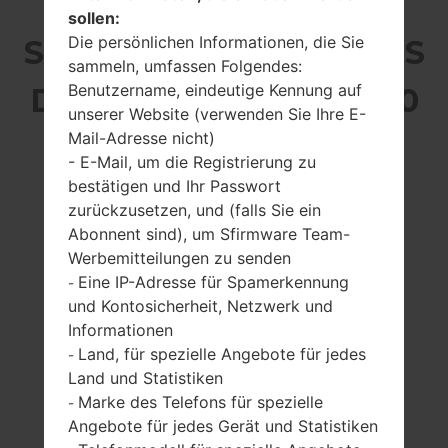
sollen:
Die persönlichen Informationen, die Sie
SAMSUNG SM-T355 AUS
sammeln, umfassen Folgendes:
Benutzername, eindeutige Kennung auf
DER GALAXY TAB A 8.0
unserer Website (verwenden Sie Ihre E-
Mail-Adresse nicht)
LTE SERIE
- E-Mail, um die Registrierung zu
bestätigen und Ihr Passwort
zurückzusetzen, und (falls Sie ein
Abonnent sind), um Sfirmware Team-
Werbemitteilungen zu senden
Eine IP-Adresse für Spamerkennung
8.0 Zoll (~69%
1200MHz ARM
-
Bildschirm zu
Cortex -A53
und Kontosicherheit, Netzwerk und
Körper Verhältnis)
2GB
Informationen
768 x 1024 Pixel
Land, für spezielle Angebote für jedes
-
(~160 Dichte der
Land und Statistiken
Pixel pro Zoll)
Marke des Telefons für spezielle
-
Angebote für jedes Gerät und Statistiken