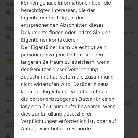
können genaue Informationen über die
SAC
SM-T355_1_20171102201714_qrntkjd36l
berechtigten Interessen, die der
Algeria
Eigentümer verfolgt, in den
entsprechenden Abschnitten dieses
SM-
SAC
Dokuments finden oder indem Sie den
T355_1_20171122195927_nl0hymqf6g_f
Algeria
Eigentümer kontaktieren.
Der Eigentümer kann berechtigt sein,
SEK
SM-T355_1_20171031135701_4d9evbfdf
personenbezogene Daten für einen
Ukraine
längeren Zeitraum zu speichern, wenn
der Benutzer dieser Verarbeitung
zugestimmt hat, sofern die Zustimmung
SEK
SM-
nicht widerrufen wird. Darüber hinaus
T355_1_20171121130514_99tsdt8jgx_fac
Ukraine
kann der Eigentümer verpflichtet sein,
die personenbezogenen Daten für einen
SER
SM-T355_1_20171031135701_4d9evbfdf
längeren Zeitraum aufzubewahren, wenn
Russian
dies zur Erfüllung gesetzlicher
Federation
Verpflichtungen erforderlich ist, oder auf
SER
SM-
Antrag einer höheren Behörde.
Russian
T355_1_20171121130514_99tsdt8jgx_fac