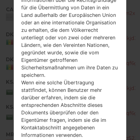
SM-
für die Übermittlung von Daten in ein
CAU
T355_1_20151103113827_ue8hdlm2xz_f
Land außerhalb der Europäischen Union
Unknown
oder an eine internationale Organisation
zu erhalten, die dem Völkerrecht
DKR
unterliegt oder von zwei oder mehreren
SM-T355_1_20171102201714_qrntkjd36l
Senegal
Ländern, wie den Vereinten Nationen,
gegründet wurde, sowie die vom
SM-
DKR
Eigentümer getroffenen
T355_1_20171122195927_nl0hymqf6g_f
Sicherheitsmaßnahmen um ihre Daten zu
Senegal
speichern.
KSA
Wenn eine solche Übertragung
SM-T355_1_20171102201714_qrntkjd36l
Saudi
stattfindet, können Benutzer mehr
Arabia
darüber erfahren, indem sie die
entsprechenden Abschnitte dieses
SM-
KSA
Dokuments überprüfen oder den
T355_1_20171122195927_nl0hymqf6g_f
Saudi
Eigentümer fragen, indem sie die im
Arabia
Kontaktabschnitt angegebenen
MRU
Informationen verwenden.
SM-T355_1_20151111141127_4u6ntz522p