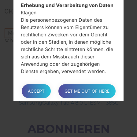
Erhebung und Verarbeitung von Daten
0
Kommentare
Klagen
Die personenbezogenen Daten des
Benutzers können vom Eigentümer zu
Melden Sie sich an
um einen Kommentar zu
rechtlichen Zwecken vor dem Gericht
schreiben.
oder in den Stadien, in denen mögliche
rechtliche Schritte eintreten können, die
Andere Modelle aus dieser Serie
sich aus dem Missbrauch dieser
Anwendung oder der zugehörigen
SamsungGalaxy Tab A 8.0 LTESM-P355Y
Dienste ergeben, verwendet werden.
SamsungGalaxy Tab A 8.0 LTESM-T295
SamsungGalaxy Tab A 8.0 LTESM-T357T
SamsungGalaxy Tab A 8.0 LTESM-T357W
Der Benutzer bestätigt, dass er
ACCEPT
GET ME OUT OF HERE
SamsungGalaxy Tab A 8.0 LTESM-T385
informiert wird, dass der Eigentümer auf
SamsungGalaxy Tab A 8.0 LTESM-T385C
Verlangen der Behörden möglicherweise
personenbezogene Daten offenlegen
muss.
ABONNIEREN