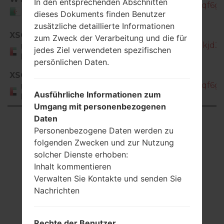
In den entsprechenden Abschnitten
T355_1_20171122195927_nl0hymqf6g_f
Algeria
dieses Dokuments finden Benutzer
zusätzliche detaillierte Informationen
XSG
zum Zweck der Verarbeitung und die für
SM-T355_1_20171102201714_qrntkjd36l
United Arab
jedes Ziel verwendeten spezifischen
Emirates
persönlichen Daten.
SM-
XSG
T355_1_20171122195927_nl0hymqf6g_f
United Arab
Ausführliche Informationen zum
Emirates
Umgang mit personenbezogenen
Daten
Showing 1 to 30 of 30 entries
Personenbezogene Daten werden zu
Previous
1
Next
folgenden Zwecken und zur Nutzung
solcher Dienste erhoben:
Inhalt kommentieren
Verwalten Sie Kontakte und senden Sie
Nachrichten
Articles LGSM-
T355(Samsung SM-
Rechte der Benutzer