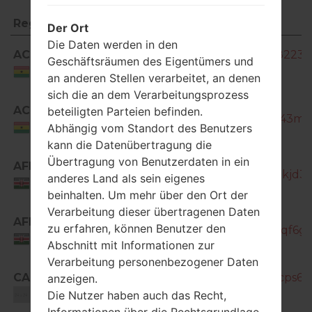
Region
Dateiname
Der Ort
Region
Dateiname
Die Daten werden in den
ACR
SM-T355_1_20151013113227_hc58223p
Geschäftsräumen des Eigentümers und
Ghana
an anderen Stellen verarbeitet, an denen
sich die an dem Verarbeitungsprozess
SM-
ACR
beteiligten Parteien befinden.
T355_1_20151027162214_7levfh943m_f
Abhängig vom Standort des Benutzers
Ghana
kann die Datenübertragung die
Übertragung von Benutzerdaten in ein
AFR
SM-T355_1_20171102201714_qrntkjd36l
anderes Land als sein eigenes
Kenya
beinhalten. Um mehr über den Ort der
Verarbeitung dieser übertragenen Daten
SM-
AFR
zu erfahren, können Benutzer den
T355_1_20171122195927_nl0hymqf6g_f
Kenya
Abschnitt mit Informationen zur
Verarbeitung personenbezogener Daten
CAU
SM-T355_1_20150526220752_tqcps6iz
anzeigen.
Die Nutzer haben auch das Recht,
Unknown
Informationen über die Rechtsgrundlage