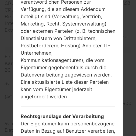
verantwortlichen Personen zur
CPU
1200MHz ARM Cortex -A53
Verfügung, die an diesem Addendum
CPU-Kerne
Quad-core
beteiligt sind (Verwaltung, Vertrieb,
Betriebsgedächtnis
2GB
Interner Speicher
16/32GB
Marketing, Recht, Systemverwaltung)
Externer Speicher
microSD, microSDHC,
oder externen Parteien (z. B. technischen
TransFlash, microSDXC zu
Dienstleistern von Drittanbietern,
128 GB
Postbeförderern, Hosting) Anbieter, IT-
Netzwerk und Daten
Unternehmen,
Ein paar Plätze für SIM-
Mikro-SIM
Kommunikationsagenturen), die vom
Karten
Eigentümer gegebenenfalls durch die
2G
GSM
Datenverarbeitung zugewiesen werden.
850/900/1800/1900MHz
Eine aktualisierte Liste dieser Parteien
3G
UMTS
kann vom Eigentümer jederzeit
850/900/1900/2100MHz
angefordert werden
(4G) LTE
LTE 800 (B20), LTE 850
(B5), LTE 900 (B8), LTE 1800
(B3), LTE 2100 (B1), LTE
Rechtsgrundlage der Verarbeitung
2600 (B7)
Der Eigentümer kann personenbezogene
5G network
-
Daten
GPRS/EDGE
Daten in Bezug auf Benutzer verarbeiten,