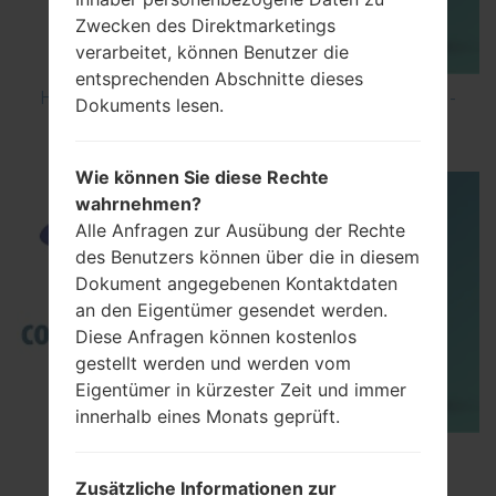
Zwecken des Direktmarketings
verarbeitet, können Benutzer die
entsprechenden Abschnitte dieses
How to Hard Reset on Samsung Galaxy G6 SM-
Dokuments lesen.
G920P?
Wie können Sie diese Rechte
wahrnehmen?
Alle Anfragen zur Ausübung der Rechte
des Benutzers können über die in diesem
Dokument angegebenen Kontaktdaten
an den Eigentümer gesendet werden.
Diese Anfragen können kostenlos
gestellt werden und werden vom
Eigentümer in kürzester Zeit und immer
innerhalb eines Monats geprüft.
TOP 5 SECRET CODES for Samsung
Zusätzliche Informationen zur