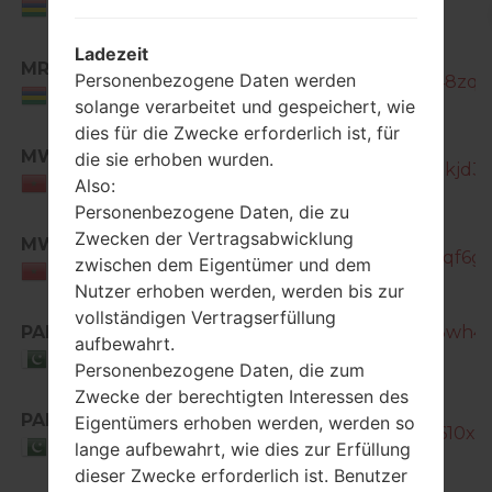
Mauritius
Ladezeit
SM-
MRU
Personenbezogene Daten werden
T355_1_20151126105953_p3qig848zq_f
Mauritius
solange verarbeitet und gespeichert, wie
dies für die Zwecke erforderlich ist, für
MWD
die sie erhoben wurden.
SM-T355_1_20171102201714_qrntkjd36l
Morocco
Also:
Personenbezogene Daten, die zu
SM-
Zwecken der Vertragsabwicklung
MWD
T355_1_20171122195927_nl0hymqf6g_f
zwischen dem Eigentümer und dem
Morocco
Nutzer erhoben werden, werden bis zur
vollständigen Vertragserfüllung
PAK
SM-T355_1_20171214190940_l6y3wh4c
aufbewahrt.
Pakistan
Personenbezogene Daten, die zum
Zwecke der berechtigten Interessen des
SM-
PAK
Eigentümers erhoben werden, werden so
T355_1_20180103124252_52ppe610xt_f
Pakistan
lange aufbewahrt, wie dies zur Erfüllung
dieser Zwecke erforderlich ist. Benutzer