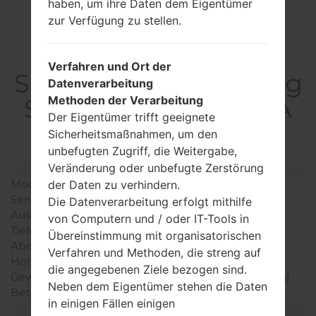
haben, um ihre Daten dem Eigentümer
zur Verfügung zu stellen.
Verfahren und Ort der
SpezifikationSamsung
Datenverarbeitung
Methoden der Verarbeitung
SM-T355Galaxy Tab A
Der Eigentümer trifft geeignete
8.0 LTE
Sicherheitsmaßnahmen, um den
unbefugten Zugriff, die Weitergabe,
Veränderung oder unbefugte Zerstörung
Modell und seine Eigenschaften
Modell
SamsungSM-T355
der Daten zu verhindern.
Serie
Galaxy Tab A 8.0 LTE
Die Datenverarbeitung erfolgt mithilfe
Ausgabe
Juni, 2015
von Computern und / oder IT-Tools in
Tiefe
7.5 millimeter (0.3 Zoll)
Übereinstimmung mit organisatorischen
Abmessungen (Breite /
137.9 x 208.4 millimeter
Verfahren und Methoden, die streng auf
Höhe)
(5.43 x 8.20 Zoll)
die angegebenen Ziele bezogen sind.
Gewicht
335 gramm (11.82 unzen)
Neben dem Eigentümer stehen die Daten
Betriebssystem
Android Lollipop 5.0.2
in einigen Fällen einigen
Ausrüstung