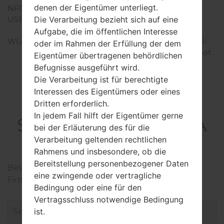
denen der Eigentümer unterliegt.
NFC
Ja
Die Verarbeitung bezieht sich auf eine
USB
microUSB 2.0, USB
charging
Aufgabe, die im öffentlichen Interesse
WLAN
Wi-Fi 802.11 a/b/g/n, dual-
oder im Rahmen der Erfüllung der dem
band, WiFi Direct, hotspot
Eigentümer übertragenen behördlichen
Befugnisse ausgeführt wird.
Die Verarbeitung ist für berechtigte
Interessen des Eigentümers oder eines
FirmwareSamsung
Dritten erforderlich.
In jedem Fall hilft der Eigentümer gerne
SM-T355Galaxy Tab A
bei der Erläuterung des für die
8.0 LTE
Verarbeitung geltenden rechtlichen
Rahmens und insbesondere, ob die
Bereitstellung personenbezogener Daten
Beschreiben Sie die Regionen der Samsung-
eine zwingende oder vertragliche
Firmwaren
Bedingung oder eine für den
Vertragsschluss notwendige Bedingung
ist.