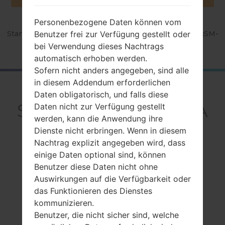
Personenbezogene Daten können vom
Benutzer frei zur Verfügung gestellt oder
Startseite
→
Serie
→
Galaxy Tab A 8.0 LTE
→
SamsungSM-
T355
bei Verwendung dieses Nachtrags
automatisch erhoben werden.
Sofern nicht anders angegeben, sind alle
in diesem Addendum erforderlichen
RückblickSamsung
Daten obligatorisch, und falls diese
SM-T355Galaxy Tab A
Daten nicht zur Verfügung gestellt
werden, kann die Anwendung ihre
8.0 LTE
Dienste nicht erbringen. Wenn in diesem
Nachtrag explizit angegeben wird, dass
einige Daten optional sind, können
Benutzer diese Daten nicht ohne
Auswirkungen auf die Verfügbarkeit oder
das Funktionieren des Dienstes
Vergleiche
kommunizieren.
Benutzer, die nicht sicher sind, welche