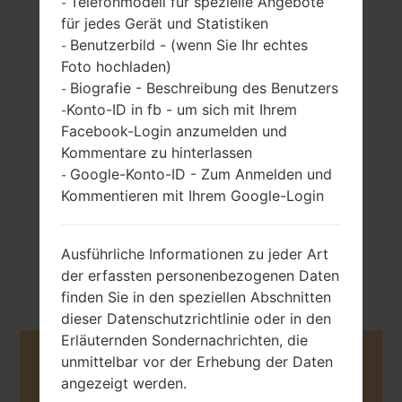
Telefonmodell für spezielle Angebote
-
für jedes Gerät und Statistiken
Benutzerbild - (wenn Sie Ihr echtes
-
Foto hochladen)
335 gramm (11.82
Biografie - Beschreibung des Benutzers
Nicht entfernbar
-
unzen)
Li-Ion 4200 mAh
Konto-ID in fb - um sich mit Ihrem
-
Facebook-Login anzumelden und
Kommentare zu hinterlassen
Google-Konto-ID - Zum Anmelden und
-
Kommentieren mit Ihrem Google-Login
Juni, 2015
Android Lollipop
Ausführliche Informationen zu jeder Art
5.0.2
der erfassten personenbezogenen Daten
finden Sie in den speziellen Abschnitten
dieser Datenschutzrichtlinie oder in den
Erläuternden Sondernachrichten, die
Buy accessories on Amazon
unmittelbar vor der Erhebung der Daten
angezeigt werden.