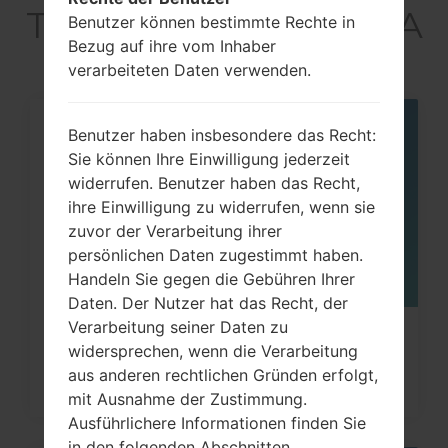
T355) akaGalaxy Tab A
Benutzer können bestimmte Rechte in
Bezug auf ihre vom Inhaber
8.0 LTE
verarbeiteten Daten verwenden.
Benutzer haben insbesondere das Recht:
07
MAI
Sie können Ihre Einwilligung jederzeit
widerrufen. Benutzer haben das Recht,
ihre Einwilligung zu widerrufen, wenn sie
zuvor der Verarbeitung ihrer
persönlichen Daten zugestimmt haben.
Handeln Sie gegen die Gebühren Ihrer
Daten. Der Nutzer hat das Recht, der
Verarbeitung seiner Daten zu
Wie kann ich auf Samsung Galaxy
widersprechen, wenn die Verarbeitung
Note, S3, S5, S7 und...
aus anderen rechtlichen Gründen erfolgt,
mit Ausnahme der Zustimmung.
Ausführlichere Informationen finden Sie
in den folgenden Abschnitten.