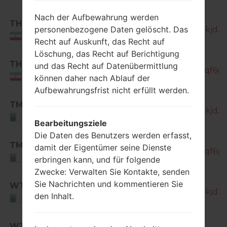
Federation
Nach der Aufbewahrung werden
THR
personenbezogene Daten gelöscht. Das
SM-T355_1_20171102201714_qrntkjd36l
Iran
Recht auf Auskunft, das Recht auf
Löschung, das Recht auf Berichtigung
SM-
THR
und das Recht auf Datenübermittlung
T355_1_20171122195927_nl0hymqf6g_f
Iran
können daher nach Ablauf der
Aufbewahrungsfrist nicht erfüllt werden.
TMC
SM-T355_1_20171102201714_qrntkjd36l
Algeria
Bearbeitungsziele
Die Daten des Benutzers werden erfasst,
SM-
TMC
damit der Eigentümer seine Dienste
T355_1_20171122195927_nl0hymqf6g_f
Algeria
erbringen kann, und für folgende
Zwecke: Verwalten Sie Kontakte, senden
Sie Nachrichten und kommentieren Sie
WTL
SM-T355_1_20171102201714_qrntkjd36l
den Inhalt.
Algeria
SM-
WTL