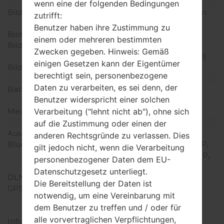
Anzeige
wenn eine der folgenden Bedingungen
Bildschirmgröße
8.0 Zoll (~69% Bildschirm
zutrifft:
zu Körper Verhältnis)
Benutzer haben ihre Zustimmung zu
Bildschirmtyp
TN-TFT LCD
einem oder mehreren bestimmten
Bildschirmerweiterung
768 x 1024 Pixel (~160
Zwecken gegeben. Hinweis: Gemäß
Dichte der Pixel pro Zoll)
einigen Gesetzen kann der Eigentümer
Bildschirmfarben
16M Farben
berechtigt sein, personenbezogene
Batterie und Tastatur
Daten zu verarbeiten, es sei denn, der
Batteriekapazität
Nicht entfernbar Li-Ion
Benutzer widerspricht einer solchen
4200 mAh
Verarbeitung ("lehnt nicht ab"), ohne sich
Mechanische Tastatur
-
Interfaces
auf die Zustimmung oder einen der
Ausgabe für Audio
3.5mm jack
anderen Rechtsgründe zu verlassen. Dies
Bluetooth
Version 4.1, A2DP, AVRCP,
gilt jedoch nicht, wenn die Verarbeitung
DI, HFP, HID, HOGP, HSP,
personenbezogener Daten dem EU-
MAP, OPP, PAN, PBAP
Datenschutzgesetz unterliegt.
DLNA
-
Die Bereitstellung der Daten ist
GPS
Yes, A-GPS, GLONASS,
notwendig, um eine Vereinbarung mit
Geotagging, BeiDou,
dem Benutzer zu treffen und / oder für
QuickGPS
alle vorvertraglichen Verpflichtungen,
Infrarotanschluss
-