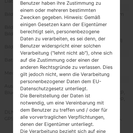
Daten
GPRS/EDGE
Benutzer haben ihre Zustimmung zu
Anzeige
einem oder mehreren bestimmten
Bildschirmgröße
10.5 Zoll (~73% Bildschirm
Zwecken gegeben. Hinweis: Gemäß
zu Körper Verhältnis)
einigen Gesetzen kann der Eigentümer
Bildschirmtyp
Super AMOLED
berechtigt sein, personenbezogene
Bildschirmerweiterung
2560 x 1600 Pixel (~287
Daten zu verarbeiten, es sei denn, der
Dichte der Pixel pro Zoll)
Benutzer widerspricht einer solchen
Bildschirmfarben
16M Farben
Verarbeitung ("lehnt nicht ab"), ohne sich
Batterie und Tastatur
Batteriekapazität
Nicht entfernbar Li-Ion
auf die Zustimmung oder einen der
7900 mAh
anderen Rechtsgründe zu verlassen. Dies
Mechanische Tastatur
-
gilt jedoch nicht, wenn die Verarbeitung
Interfaces
personenbezogener Daten dem EU-
Ausgabe für Audio
3.5mm jack
Datenschutzgesetz unterliegt.
Bluetooth
Version 4.0, A2DP, AVRCP,
Die Bereitstellung der Daten ist
DI, HID, HOGP, HSP, OPP,
notwendig, um eine Vereinbarung mit
PAN
dem Benutzer zu treffen und / oder für
DLNA
Ja
alle vorvertraglichen Verpflichtungen,
GPS
Ja, mit A-GPS, GLONASS,
denen der Eigentümer unterliegt.
Geotagging, BeiDou, S-
Die Verarbeitung bezieht sich auf eine
GPS, QuickGPS