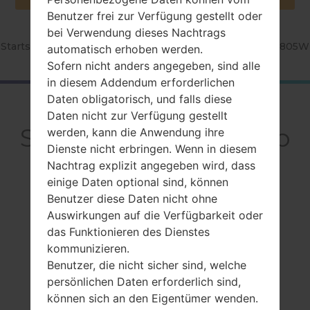
Benutzer frei zur Verfügung gestellt oder
bei Verwendung dieses Nachtrags
Startseite
→
Serie
→
Galaxy Tab S 10.5
→
SamsungSM-T805W
automatisch erhoben werden.
Sofern nicht anders angegeben, sind alle
in diesem Addendum erforderlichen
Daten obligatorisch, und falls diese
RückblickSamsung
Daten nicht zur Verfügung gestellt
SM-T805WGalaxy Tab
werden, kann die Anwendung ihre
Dienste nicht erbringen. Wenn in diesem
S 10.5
Nachtrag explizit angegeben wird, dass
einige Daten optional sind, können
Benutzer diese Daten nicht ohne
Auswirkungen auf die Verfügbarkeit oder
das Funktionieren des Dienstes
kommunizieren.
Vergleiche
Benutzer, die nicht sicher sind, welche
persönlichen Daten erforderlich sind,
können sich an den Eigentümer wenden.