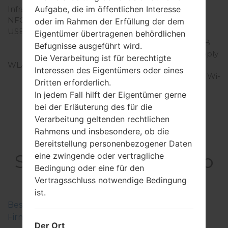
Infrarotanschluss
Ja
Aufgabe, die im öffentlichen Interesse
NFC
-
oder im Rahmen der Erfüllung der dem
USB
microUSB 2.0, USB
Eigentümer übertragenen behördlichen
charging, USB Host, USB
Befugnisse ausgeführt wird.
OTG 1.3, USB power supply
Die Verarbeitung ist für berechtigte
WLAN
Wi-Fi 802.11 a/b/g/n/ac,
Interessen des Eigentümers oder eines
dual-band, Wi-Fi Direct, Wi-
Dritten erforderlich.
Fi hotspot
In jedem Fall hilft der Eigentümer gerne
bei der Erläuterung des für die
Verarbeitung geltenden rechtlichen
Rahmens und insbesondere, ob die
FirmwareSamsung
Bereitstellung personenbezogener Daten
SM-T805WGalaxy Tab
eine zwingende oder vertragliche
Bedingung oder eine für den
S 10.5
Vertragsschluss notwendige Bedingung
ist.
Beschreiben Sie die Regionen der Samsung-
Firmwaren
Der Ort