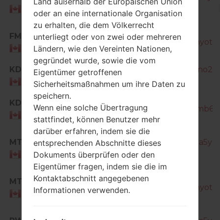
Land außerhalb der Europäischen Union
Canada
oder an eine internationale Organisation
zu erhalten, die dem Völkerrecht
SM-
FMC
unterliegt oder von zwei oder mehreren
T805W_1_20170123134252_shcqa3nyot_fa
Ländern, wie den Vereinten Nationen,
Canada
gegründet wurde, sowie die vom
KDO
SM-T805W_1_20150429164526_jr7eno2lda
Eigentümer getroffenen
Canada
Sicherheitsmaßnahmen um ihre Daten zu
speichern.
SM-
KDO
Wenn eine solche Übertragung
T805W_1_20150511203400_sh4vpomb6f_f
Canada
stattfindet, können Benutzer mehr
darüber erfahren, indem sie die
MTA
SM-T805W_1_20170105190026_s4s9a5y9k
entsprechenden Abschnitte dieses
Dokuments überprüfen oder den
Canada
Eigentümer fragen, indem sie die im
SM-
Kontaktabschnitt angegebenen
MTA
T805W_1_20170123134252_shcqa3nyot_fa
Informationen verwenden.
Canada