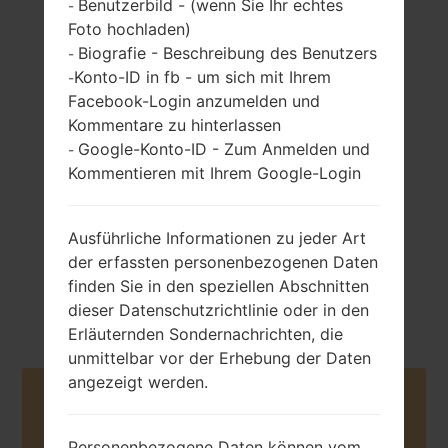
Benutzerbild - (wenn Sie Ihr echtes
-
Foto hochladen)
Biografie - Beschreibung des Benutzers
-
Konto-ID in fb - um sich mit Ihrem
-
467 gramm (16.47
Nicht entfernbar
Facebook-Login anzumelden und
unzen)
Li-Ion 7900 mAh
Kommentare zu hinterlassen
Google-Konto-ID - Zum Anmelden und
-
Kommentieren mit Ihrem Google-Login
Ausführliche Informationen zu jeder Art
der erfassten personenbezogenen Daten
Juli, 2014
Android Lollipop
finden Sie in den speziellen Abschnitten
5.0.2
dieser Datenschutzrichtlinie oder in den
Erläuternden Sondernachrichten, die
unmittelbar vor der Erhebung der Daten
angezeigt werden.
Buy accessories on Amazon
Personenbezogene Daten können vom