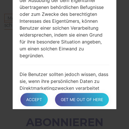
der Ausübung der dem Eigentümer
übertragenen behördlichen Befugnisse
oder zum Zwecke des berechtigten
Melden Sie sich an
um einen Kommentar zu
Interesses des Eigentümers, können
schreiben.
Benutzer einer solchen Verarbeitung
widersprechen, indem sie einen Grund
Andere Modelle aus dieser Serie
für ihre besondere Situation angeben,
um einen solchen Einwand zu
SamsungGalaxy Tab S 10.5SCT21
begründen.
SamsungGalaxy Tab S 10.5SM-T800
SamsungGalaxy Tab S 10.5SM-T805K
SamsungGalaxy Tab S 10.5SM-T805L
Die Benutzer sollten jedoch wissen, dass
SamsungGalaxy Tab S 10.5SM-T805S
sie, wenn ihre persönlichen Daten zu
SamsungGalaxy Tab S 10.5SM-T805Y
Direktmarketingzwecken verarbeitet
SamsungGalaxy Tab S 10.5SM-T807
werden, jederzeit dieser Verarbeitung
SamsungGalaxy Tab S 10.5SM-T807V
ACCEPT
GET ME OUT OF HERE
ohne Begründung widersprechen
können. Um herauszufinden, ob der
Inhaber personenbezogene Daten zu
ABONNIEREN
Zwecken des Direktmarketings