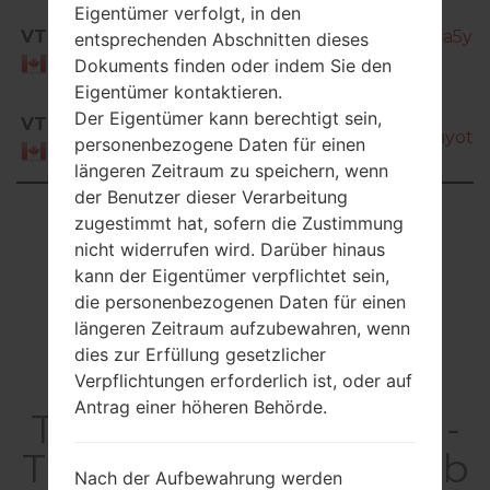
Eigentümer verfolgt, in den
VTR
SM-T805W_1_20170105190026_s4s9a5y9k
entsprechenden Abschnitten dieses
Canada
Dokuments finden oder indem Sie den
Eigentümer kontaktieren.
SM-
Der Eigentümer kann berechtigt sein,
VTR
T805W_1_20170123134252_shcqa3nyot_fa
personenbezogene Daten für einen
Canada
längeren Zeitraum zu speichern, wenn
der Benutzer dieser Verarbeitung
Showing 1 to 18 of 18 entries
zugestimmt hat, sofern die Zustimmung
nicht widerrufen wird. Darüber hinaus
Previous
1
Next
kann der Eigentümer verpflichtet sein,
die personenbezogenen Daten für einen
längeren Zeitraum aufzubewahren, wenn
dies zur Erfüllung gesetzlicher
Articles LGSM-
Verpflichtungen erforderlich ist, oder auf
Antrag einer höheren Behörde.
T805W(Samsung SM-
T805W) akaGalaxy Tab
Nach der Aufbewahrung werden