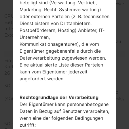
beteiligt sind (Verwaltung, Vertrieb,
A15/1300MHz ARM Cortex -
Marketing, Recht, Systemverwaltung)
A7
CPU-Kerne
Octa-core
oder externen Parteien (z. B. technischen
Betriebsgedächtnis
3GB
Dienstleistern von Drittanbietern,
Interner Speicher
16/32GB
Postbeförderern, Hosting) Anbieter, IT-
Externer Speicher
microSD, microSDHC,
Unternehmen,
TransFlash, microSDXC zu
Kommunikationsagenturen), die vom
128 GB
Eigentümer gegebenenfalls durch die
Netzwerk und Daten
Datenverarbeitung zugewiesen werden.
Ein paar Plätze für SIM-
Mikro-SIM
Eine aktualisierte Liste dieser Parteien
Karten
kann vom Eigentümer jederzeit
2G
GSM
angefordert werden
850/900/1800/1900MHz
3G
UMTS
850/1700/1900/2100MHz
Rechtsgrundlage der Verarbeitung
(4G) LTE
LTE 700 (B17), LTE 850 (B5),
Der Eigentümer kann personenbezogene
LTE 1700/2100 (B4), LTE
1900 (B2), LTE 2100 (B1),
Daten in Bezug auf Benutzer verarbeiten,
LTE 2600 (B7)
wenn eine der folgenden Bedingungen
5G network
-
zutrifft: