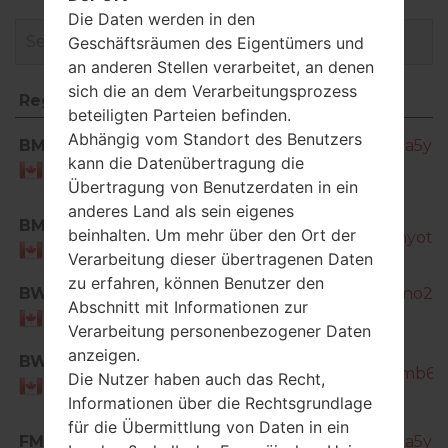
Die Daten werden in den
Geschäftsräumen des Eigentümers und
an anderen Stellen verarbeitet, an denen
sich die an dem Verarbeitungsprozess
Region
Dateiname
beteiligten Parteien befinden.
Region
Dateiname
Abhängig vom Standort des Benutzers
BMC
SM-T805W_1_20170105190026_s4s9a5y9k
kann die Datenübertragung die
Canada
Übertragung von Benutzerdaten in ein
anderes Land als sein eigenes
SM-
BMC
beinhalten. Um mehr über den Ort der
T805W_1_20170123134252_shcqa3nyot_fa
Canada
Verarbeitung dieser übertragenen Daten
zu erfahren, können Benutzer den
BWA
SM-T805W_1_20150429164526_jr7eno2lda
Abschnitt mit Informationen zur
Canada
Verarbeitung personenbezogener Daten
SM-
anzeigen.
BWA
T805W_1_20150511203400_sh4vpomb6f_f
Die Nutzer haben auch das Recht,
Canada
Informationen über die Rechtsgrundlage
für die Übermittlung von Daten in ein
FMC
SM-T805W_1_20170105190026_s4s9a5y9k