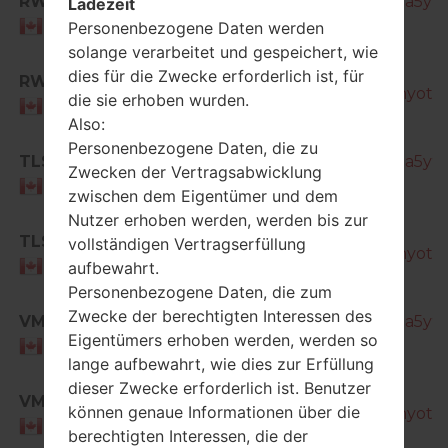
RWC
SM-T805W_1_20170105190026_s4s9a5y9k
Ladezeit
Canada
Personenbezogene Daten werden
solange verarbeitet und gespeichert, wie
SM-
dies für die Zwecke erforderlich ist, für
RWC
T805W_1_20170123134252_shcqa3nyot_fa
die sie erhoben wurden.
Canada
Also:
Personenbezogene Daten, die zu
TLS
SM-T805W_1_20170105190026_s4s9a5y9k
Zwecken der Vertragsabwicklung
Canada
zwischen dem Eigentümer und dem
Nutzer erhoben werden, werden bis zur
SM-
TLS
vollständigen Vertragserfüllung
T805W_1_20170123134252_shcqa3nyot_fa
Canada
aufbewahrt.
Personenbezogene Daten, die zum
Zwecke der berechtigten Interessen des
VMC
SM-T805W_1_20170105190026_s4s9a5y9k
Eigentümers erhoben werden, werden so
Canada
lange aufbewahrt, wie dies zur Erfüllung
dieser Zwecke erforderlich ist. Benutzer
SM-
VMC
können genaue Informationen über die
T805W_1_20170123134252_shcqa3nyot_fa
Canada
berechtigten Interessen, die der