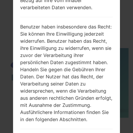
Bezug auf ihre vom Inhaber
verarbeiteten Daten verwenden.
VideoSamsung SM-
T805WGalaxy Tab S
Benutzer haben insbesondere das Recht:
10.5
Sie können Ihre Einwilligung jederzeit
widerrufen. Benutzer haben das Recht,
ihre Einwilligung zu widerrufen, wenn sie
zuvor der Verarbeitung ihrer
persönlichen Daten zugestimmt haben.
Handeln Sie gegen die Gebühren Ihrer
Daten. Der Nutzer hat das Recht, der
Verarbeitung seiner Daten zu
widersprechen, wenn die Verarbeitung
aus anderen rechtlichen Gründen erfolgt,
mit Ausnahme der Zustimmung.
Ausführlichere Informationen finden Sie
in den folgenden Abschnitten.
How to Enable Developer Options & USB
Debugging on Samsung ?