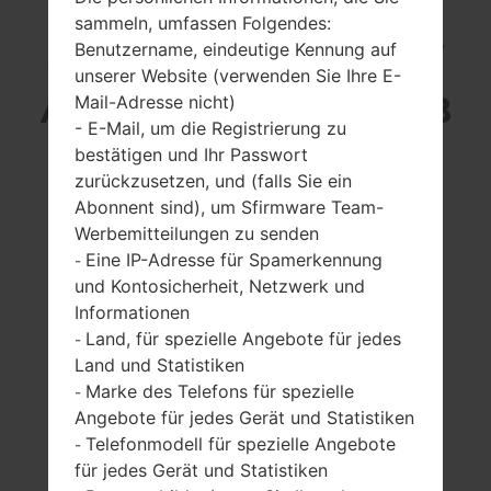
sammeln, umfassen Folgendes:
SAMSUNG SM-T805W
Benutzername, eindeutige Kennung auf
unserer Website (verwenden Sie Ihre E-
AUS DER GALAXY TAB
Mail-Adresse nicht)
- E-Mail, um die Registrierung zu
S 10.5 SERIE
bestätigen und Ihr Passwort
zurückzusetzen, und (falls Sie ein
Abonnent sind), um Sfirmware Team-
Werbemitteilungen zu senden
Eine IP-Adresse für Spamerkennung
-
und Kontosicherheit, Netzwerk und
10.5 Zoll (~73%
1900MHz ARM
Informationen
Bildschirm zu
Cortex -
Land, für spezielle Angebote für jedes
-
Körper Verhältnis)
A15/1300MHz ARM
Land und Statistiken
Cortex -A7
2560 x 1600 Pixel
Marke des Telefons für spezielle
-
(~287 Dichte der
3GB
Angebote für jedes Gerät und Statistiken
Pixel pro Zoll)
Telefonmodell für spezielle Angebote
-
für jedes Gerät und Statistiken