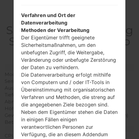
Verfahren und Ort der
Datenverarbeitung
SpezifikationSamsung
Methoden der Verarbeitung
SM-T805WGalaxy Tab
Der Eigentümer trifft geeignete
Sicherheitsmaßnahmen, um den
S 10.5
unbefugten Zugriff, die Weitergabe,
Veränderung oder unbefugte Zerstörung
der Daten zu verhindern.
Modell und seine Eigenschaften
Modell
SamsungSM-T805W
Die Datenverarbeitung erfolgt mithilfe
Serie
Galaxy Tab S 10.5
von Computern und / oder IT-Tools in
Ausgabe
Juli, 2014
Übereinstimmung mit organisatorischen
Tiefe
6.6 millimeter (0.26 Zoll)
Verfahren und Methoden, die streng auf
Abmessungen (Breite /
247.3 x 177.3 millimeter
die angegebenen Ziele bezogen sind.
Höhe)
(9.74 x 6.98 Zoll)
Neben dem Eigentümer stehen die Daten
Gewicht
467 gramm (16.47 unzen)
in einigen Fällen einigen
Betriebssystem
Android Lollipop 5.0.2
verantwortlichen Personen zur
Ausrüstung
Verfügung, die an diesem Addendum
CPU
1900MHz ARM Cortex -