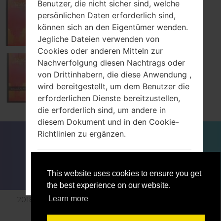
Benutzer, die nicht sicher sind, welche
persönlichen Daten erforderlich sind,
Samsung SM-T321
können sich an den Eigentümer wenden.
Jegliche Dateien verwenden von
Cookies oder anderen Mitteln zur
Nachverfolgung diesen Nachtrags oder
von Drittinhabern, die diese Anwendung ,
Samsung SM-T325
wird bereitgestellt, um dem Benutzer die
erforderlichen Dienste bereitzustellen,
die erforderlich sind, um andere in
diesem Dokument und in den Cookie-
FÜR BLOGGER
NACHRICHTEN
VERGLEICHE
Richtlinien zu ergänzen.
KONTAKTE
VERTRAULICHKEIT
NUTZUNGSBEDINGUNGEN
Die Benutzer sind für die
This website uses cookies to ensure you get
personenbezogenen Daten Dritter
ACCEPT
GET ME OUT OF HERE
the best experience on our website.
verantwortlich, die über diese
Learn more
2018-2026 © sfirmware.com |Alle Rechte vorbehalten.
Anwendung empfangen, veröffentlicht
Vertraulichkeit
Angetrieben für:
Etnosoft
oder übertragen werden, und bestätigen,