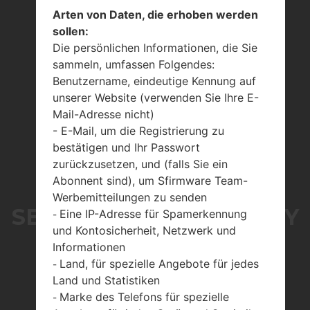
Arten von Daten, die erhoben werden
sollen:
Die persönlichen Informationen, die Sie
sammeln, umfassen Folgendes:
Benutzername, eindeutige Kennung auf
unserer Website (verwenden Sie Ihre E-
Mail-Adresse nicht)
- E-Mail, um die Registrierung zu
bestätigen und Ihr Passwort
zurückzusetzen, und (falls Sie ein
Abonnent sind), um Sfirmware Team-
Werbemitteilungen zu senden
SERIE SAMSUNGGALAXY
Eine IP-Adresse für Spamerkennung
-
und Kontosicherheit, Netzwerk und
TAB PRO 8.4
Informationen
Land, für spezielle Angebote für jedes
-
Land und Statistiken
Marke des Telefons für spezielle
-
Startseite
→
Serie
→
Galaxy Tab Pro 8.4