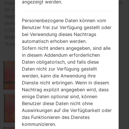
angezeigt werden.
supply, und auch Wi-Fi 802.11 a/b/g/n/ac, dual-band,
Wi-Fi Direct, Wi-Fi hotspot. In dieser Serie wird das
Display 8.4 zoll (~73% Bildschirm zu Körper
Personenbezogene Daten können vom
Verhältnis) mit der Auflösung 2560 x 1600 Pixel
Benutzer frei zur Verfügung gestellt oder
(~359 Dichte der Pixel pro Zoll) verwendet, der
bei Verwendung dieses Nachtrags
Bildschirmtyp PVA TFT LCD.
automatisch erhoben werden.
*Einige Daten können variieren.
Sofern nicht anders angegeben, sind alle
in diesem Addendum erforderlichen
Daten obligatorisch, und falls diese
Daten nicht zur Verfügung gestellt
Samsung SM-T320
werden, kann die Anwendung ihre
Dienste nicht erbringen. Wenn in diesem
Nachtrag explizit angegeben wird, dass
einige Daten optional sind, können
Benutzer diese Daten nicht ohne
Samsung SM-T320NU
Auswirkungen auf die Verfügbarkeit oder
das Funktionieren des Dienstes
kommunizieren.