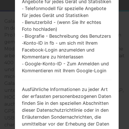
Angebote für jedes Gerät und Statistiken
Telefonmodell für spezielle Angebote
-
für jedes Gerät und Statistiken
Galaxy Tab Pro 8.4
Benutzerbild - (wenn Sie Ihr echtes
-
In der Regel, die Geräte der Samsung Galaxy Tab
Foto hochladen)
Pro 8.4- Serie sind ähnlich im Aussehen und haben
Biografie - Beschreibung des Benutzers
-
gemeinsame technische Eigenschaften. Die
Konto-ID in fb - um sich mit Ihrem
-
Modellreihe der Samsung Galaxy Tab Pro 8.4- Serie
Facebook-Login anzumelden und
arbeitet auf der Basis des Quad-Core 2300MHz Krait
Kommentare zu hinterlassen
400 mit 2GB RAM hat. Interner Speicher 16/32GB
Google-Konto-ID - Zum Anmelden und
-
und unterstützt microSD, microSDHC, TransFlash,
Kommentieren mit Ihrem Google-Login
microSDXC zu 64 GB. Die Geräte der Samsung
Galaxy Tab Pro 8.4- Seie haben 3.5mm jack und
Ausführliche Informationen zu jeder Art
unterstützen Bluetooth version 4.0, DI, MAP, PBAP,
der erfassten personenbezogenen Daten
HOGP, PAN, A2DP, AVRCP, HFP, HSP, OPP, HID,
finden Sie in den speziellen Abschnitten
auch gibt es die Technologie GPS Ja A-GPS Ja A-
dieser Datenschutzrichtlinie oder in den
GPS, GLONASS, Geotagging, S-GPS, QuickGPS.
Erläuternden Sondernachrichten, die
USB-Anschluss unterstützt microUSB 2.0, USB
unmittelbar vor der Erhebung der Daten
charging, USB Host, USB OTG 1.3, USB power