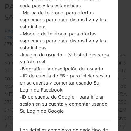
PARA SM-J710MN -
cada país y las estadísticas
Marca de teléfono, para ofertas
-
SAMSUNGGALAXY J7 2016
especificas para cada dispositivo y las
estadísticas
Página principal
→
Galaxy J7 2016
→
SamsungSM-
Modelo de teléfono, para ofertas
-
J710MN
→
SM-
especificas para cada dispositivo y las
J710MN_1_20190810075227_iodr7th4m4.zip
estadísticas
Imagen de usuario - (si Usted descarga
Descargue la última actualización de firmware para
-
su foto real)
Samsung Galaxy J7 2016, pero no olvide verificar si
Biografía - la descripción del usuario
-
el número de modelo de su teléfono inteligente
ID de cuenta de FB - para iniciar sesión
-
corresponde al número de modelo indicado %
en su cuenta y comentar usando Su
MODEL%. El código del firmware es TMM de
Login de Facebook
MEXICO. El producto viene con la versión PDA
ID de cuenta de Google - para iniciar
-
J710MNVJS4CSF1 y la versión CSC
sesión en su cuenta y comentar usando
J710MNTMM4CRK2,Versión de MODEM
Su Login de Google
J710MNUBS4CSG2. La versión del sistema operativo
del firmware dado es Android Oreo 8.1.0. Tutorial
Los detalles completos de cada tipo de