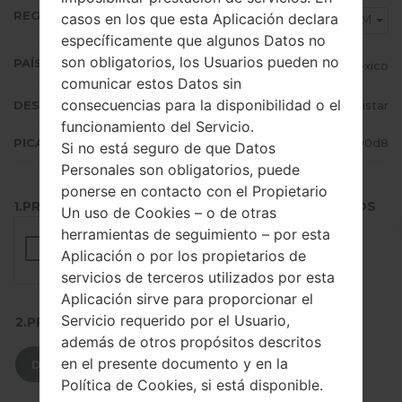
REGIÓN
casos en los que esta Aplicación declara
TMM
específicamente que algunos Datos no
son obligatorios, los Usuarios pueden no
PAÍS (UN/EL PAÍS)
Mexico
comunicar estos Datos sin
consecuencias para la disponibilidad o el
DESCRIPCIÓN
Movistar
funcionamiento del Servicio.
PICADILLO
94cb1659a5e8c89d4cc760f776f800d8
Si no está seguro de que Datos
Personales son obligatorios, puede
ponerse en contacto con el Propietario
1.PRESIONE EL BOTÓN PARA CARGAR LOS ARCHIVOS
Un uso de Cookies – o de otras
herramientas de seguimiento – por esta
Aplicación o por los propietarios de
servicios de terceros utilizados por esta
Aplicación sirve para proporcionar el
Servicio requerido por el Usuario,
2.PRESIONE PARA DESCARGAR
además de otros propósitos descritos
en el presente documento y en la
DESCARGAR
Política de Cookies, si está disponible.