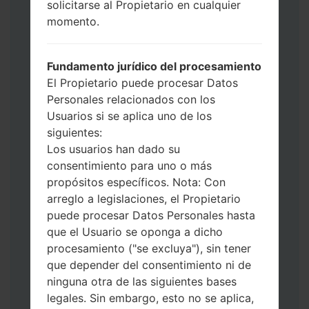
solicitarse al Propietario en cualquier
Ahora apague su teléfono y entre al Modo
momento.
de Descarga. Cómo hacer todos los
métodos:
Presione y mantenga presionados la
Fundamento jurídico del procesamiento
tecla de Encendido, el botón de Subir
El Propietario puede procesar Datos
volumen y la tecla de Bixby.
Personales relacionados con los
Presione y mantenga presionadas las
Usuarios si se aplica uno de los
teclas de Subir y de Bajar volumen y
siguientes:
luego conecte un cable USB.
Los usuarios han dado su
Presione y mantenga presionados la
consentimiento para uno o más
tecla de Encendido, el botón de Bajar
propósitos específicos. Nota: Con
volumen y la tecla de Inicio.
arreglo a legislaciones, el Propietario
Conecte un cable USB, luego
puede procesar Datos Personales hasta
mantenga presionados el botón de Bixby
que el Usuario se oponga a dicho
y la tecla de Bajar volumen.
procesamiento ("se excluya"), sin tener
Presione y mantenga presionados la
que depender del consentimiento ni de
tecla de Encendido y el botón de Subir
ninguna otra de las siguientes bases
volumen.
legales. Sin embargo, esto no se aplica,
Luego, conecte su dispositivo a PC, Odin