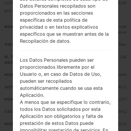
completo sobre cómo actualizar el firmware oficial
Datos Personales recopilados son
en dispositivos Samsung
aquí
proporcionados en las secciones
específicas de esta política de
privacidad o en textos explicativos
NOMBRE DE ARCHIVO
SM-J710MN_1_20190810075227_iodr
7th4m4
específicos que se muestran antes de la
Recopilación de datos.
TIPO DE FIRMWARE
4 files
EL TAMAÑO DEL
1.62 GiB
Los Datos Personales pueden ser
ARCHIVO
proporcionados libremente por el
Usuario o, en caso de Datos de Uso,
MODELO
Samsung SM-J710MN
pueden ser recopilados
SISTEMA OPERATIVO
Android Oreo 8.1.0
automáticamente cuando se usa esta
Aplicación.
PDA/AP VERSIÓN
J710MNVJS4CSF1
A menos que se especifique lo contrario,
todos los Datos solicitados por esta
CSC VERSIÓN
J710MNTMM4CRK2
Aplicación son obligatorios y falta de
prestación de estos Datos puede
MODEM/CP VERSIÓN
J710MNUBS4CSG2
imposibilitar prestación de servicios. En