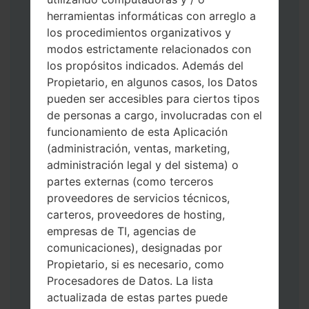
herramientas informáticas con arreglo a
los procedimientos organizativos y
modos estrictamente relacionados con
los propósitos indicados. Además del
Descargue a su PC: la última versión de
Propietario, en algunos casos, los Datos
Odin 3
.
pueden ser accesibles para ciertos tipos
A continuación, extraiga el archivo de
de personas a cargo, involucradas con el
firmware.
funcionamiento de esta Aplicación
Debe obtener 1 (si es archivo 1, elíjalo aquí)
(administración, ventas, marketing,
o 5 (si es archivo 5, selecciónelo aquí):
administración legal y del sistema) o
AP: "Sistema y Recuperación"
partes externas (como terceros
CP: "Módem y Radio"
proveedores de servicios técnicos,
CSC _ ***: "País y región y operador"
carteros, proveedores de hosting,
HOME_CSC _ ***: "País y regióny
empresas de TI, agencias de
operador"
comunicaciones), designadas por
Agregue todos los archivos a Odin 3.
Propietario, si es necesario, como
Si desea hacer clean flash, use CSC _ *** o
Procesadores de Datos. La lista
use HOME_CSC _ *** para mantener sus
actualizada de estas partes puede
datos y aplicaciones.