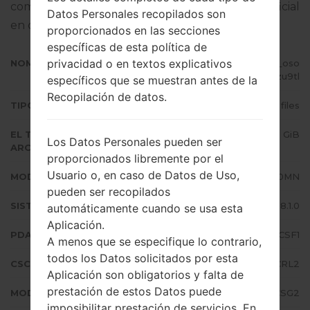
completo sobre cómo actualizar el firmware oficial
Datos Personales recopilados son
en dispositivos Samsung
aquí
proporcionados en las secciones
específicas de esta política de
privacidad o en textos explicativos
NOMBRE DE ARCHIVO
SM-J710MN_1_20190810074727_oso
m4zu9tl
específicos que se muestran antes de la
Recopilación de datos.
TIPO DE FIRMWARE
4 files
EL TAMAÑO DEL
1.8 GiB
Los Datos Personales pueden ser
ARCHIVO
proporcionados libremente por el
Usuario o, en caso de Datos de Uso,
MODELO
Samsung SM-J710MN
pueden ser recopilados
SISTEMA OPERATIVO
Android Oreo 8.1.0
automáticamente cuando se usa esta
Aplicación.
PDA/AP VERSIÓN
J710MNVJS4CSF1
A menos que se especifique lo contrario,
todos los Datos solicitados por esta
CSC VERSIÓN
J710MNTCE4CRL2
Aplicación son obligatorios y falta de
prestación de estos Datos puede
MODEM/CP VERSIÓN
J710MNUBS4CSG2
imposibilitar prestación de servicios. En