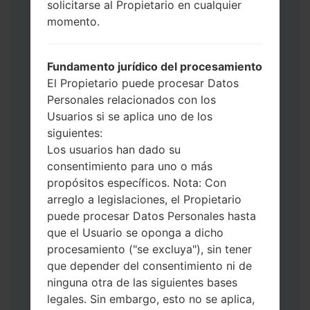
solicitarse al Propietario en cualquier
Ahora apague su teléfono y entre al Modo
momento.
de Descarga. Cómo hacer todos los
métodos:
Presione y mantenga presionados la
Fundamento jurídico del procesamiento
tecla de Encendido, el botón de Subir
El Propietario puede procesar Datos
volumen y la tecla de Bixby.
Personales relacionados con los
Presione y mantenga presionadas las
Usuarios si se aplica uno de los
teclas de Subir y de Bajar volumen y
siguientes:
luego conecte un cable USB.
Los usuarios han dado su
Presione y mantenga presionados la
consentimiento para uno o más
tecla de Encendido, el botón de Bajar
propósitos específicos. Nota: Con
volumen y la tecla de Inicio.
arreglo a legislaciones, el Propietario
Conecte un cable USB, luego
puede procesar Datos Personales hasta
mantenga presionados el botón de Bixby
que el Usuario se oponga a dicho
y la tecla de Bajar volumen.
procesamiento ("se excluya"), sin tener
Presione y mantenga presionados la
que depender del consentimiento ni de
tecla de Encendido y el botón de Subir
ninguna otra de las siguientes bases
volumen.
legales. Sin embargo, esto no se aplica,
Luego, conecte su dispositivo a PC, Odin