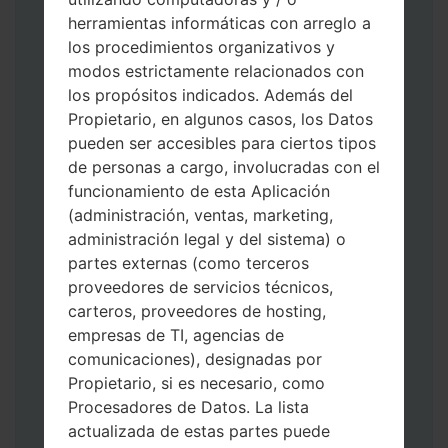
herramientas informáticas con arreglo a
los procedimientos organizativos y
modos estrictamente relacionados con
los propósitos indicados. Además del
Descargue a su PC: la última versión de
Propietario, en algunos casos, los Datos
Odin 3
.
pueden ser accesibles para ciertos tipos
A continuación, extraiga el archivo de
de personas a cargo, involucradas con el
firmware.
funcionamiento de esta Aplicación
Debe obtener 1 (si es archivo 1, elíjalo aquí)
(administración, ventas, marketing,
o 5 (si es archivo 5, selecciónelo aquí):
administración legal y del sistema) o
AP: "Sistema y Recuperación"
partes externas (como terceros
CP: "Módem y Radio"
proveedores de servicios técnicos,
CSC _ ***: "País y región y operador"
carteros, proveedores de hosting,
HOME_CSC _ ***: "País y regióny
empresas de TI, agencias de
operador"
comunicaciones), designadas por
Agregue todos los archivos a Odin 3.
Propietario, si es necesario, como
Si desea hacer clean flash, use CSC _ *** o
Procesadores de Datos. La lista
use HOME_CSC _ *** para mantener sus
actualizada de estas partes puede
datos y aplicaciones.