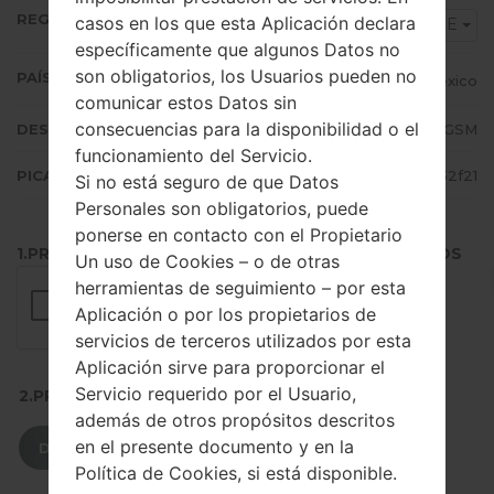
REGIÓN
casos en los que esta Aplicación declara
TCE
específicamente que algunos Datos no
son obligatorios, los Usuarios pueden no
PAÍS (UN/EL PAÍS)
Mexico
comunicar estos Datos sin
consecuencias para la disponibilidad o el
DESCRIPCIÓN
TELCEL GSM
funcionamiento del Servicio.
PICADILLO
d9f943f5e568cfd572244fa3f1832f21
Si no está seguro de que Datos
Personales son obligatorios, puede
ponerse en contacto con el Propietario
1.PRESIONE EL BOTÓN PARA CARGAR LOS ARCHIVOS
Un uso de Cookies – o de otras
herramientas de seguimiento – por esta
Aplicación o por los propietarios de
servicios de terceros utilizados por esta
Aplicación sirve para proporcionar el
Servicio requerido por el Usuario,
2.PRESIONE PARA DESCARGAR
además de otros propósitos descritos
en el presente documento y en la
DESCARGAR
Política de Cookies, si está disponible.