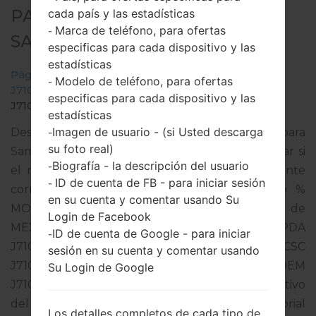
PARA SM-J710MN -
cada país y las estadísticas
Marca de teléfono, para ofertas
-
SAMSUNGGALAXY J7 2016
especificas para cada dispositivo y las
estadísticas
Página principal
→
Galaxy J7 2016
→
SamsungSM-
Modelo de teléfono, para ofertas
-
J710MN
→
SM-
especificas para cada dispositivo y las
J710MN_1_20190810074727_osom4zu9tl.zip
estadísticas
Imagen de usuario - (si Usted descarga
Descargue la última actualización de firmware para
-
su foto real)
Samsung Galaxy J7 2016, pero no olvide verificar si
Biografía - la descripción del usuario
-
el número de modelo de su teléfono inteligente
ID de cuenta de FB - para iniciar sesión
-
corresponde al número de modelo indicado %
en su cuenta y comentar usando Su
MODEL%. El código del firmware es TCE de
Login de Facebook
MEXICO. El producto viene con la versión PDA
ID de cuenta de Google - para iniciar
-
J710MNVJS4CSF1 y la versión CSC
sesión en su cuenta y comentar usando
J710MNTCE4CRL2,Versión de MODEM
Su Login de Google
J710MNUBS4CSG2. La versión del sistema operativo
del firmware dado es Android Oreo 8.1.0. Tutorial
Los detalles completos de cada tipo de