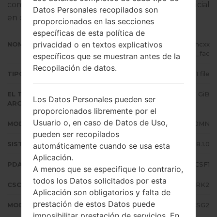
completo sobre cómo actualizar el firmware oficial
Datos Personales recopilados son
en dispositivos Samsung
aquí
proporcionados en las secciones
específicas de esta política de
privacidad o en textos explicativos
NOMBRE DE ARCHIVO
SM-J710MN_1_20191023101414_uhcxx
rq9ub_fac
específicos que se muestran antes de la
Recopilación de datos.
TIPO DE FIRMWARE
1 file
EL TAMAÑO DEL
2.07 GiB
Los Datos Personales pueden ser
ARCHIVO
proporcionados libremente por el
Usuario o, en caso de Datos de Uso,
MODELO
Samsung SM-J710MN
pueden ser recopilados
SISTEMA OPERATIVO
Android Oreo 8.1.0
automáticamente cuando se usa esta
Aplicación.
PDA/AP VERSIÓN
J710MNVJS4CSF1
A menos que se especifique lo contrario,
todos los Datos solicitados por esta
CSC VERSIÓN
J710MNTMM4CRK2
Aplicación son obligatorios y falta de
prestación de estos Datos puede
MODEM/CP VERSIÓN
J710MNUBS4CSG2
imposibilitar prestación de servicios. En