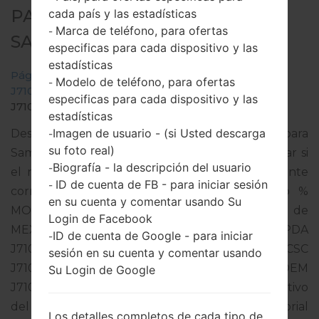
PARA SM-J710MN -
cada país y las estadísticas
Marca de teléfono, para ofertas
-
SAMSUNGGALAXY J7 2016
especificas para cada dispositivo y las
estadísticas
Página principal
→
Galaxy J7 2016
→
SamsungSM-
Modelo de teléfono, para ofertas
-
J710MN
→
SM-
especificas para cada dispositivo y las
J710MN_1_20191023101414_uhcxxrq9ub_fac.zip
estadísticas
Imagen de usuario - (si Usted descarga
Descargue la última actualización de firmware para
-
su foto real)
Samsung Galaxy J7 2016, pero no olvide verificar si
Biografía - la descripción del usuario
-
el número de modelo de su teléfono inteligente
ID de cuenta de FB - para iniciar sesión
-
corresponde al número de modelo indicado %
en su cuenta y comentar usando Su
MODEL%. El código del firmware es TMM de
Login de Facebook
MEXICO. El producto viene con la versión PDA
ID de cuenta de Google - para iniciar
-
J710MNVJS4CSF1 y la versión CSC
sesión en su cuenta y comentar usando
J710MNTMM4CRK2,Versión de MODEM
Su Login de Google
J710MNUBS4CSG2. La versión del sistema operativo
del firmware dado es Android Oreo 8.1.0. Tutorial
Los detalles completos de cada tipo de