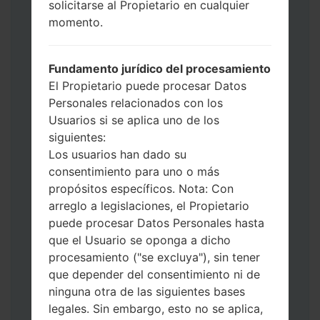
solicitarse al Propietario en cualquier
Ahora apague su teléfono y entre al Modo
momento.
de Descarga. Cómo hacer todos los
métodos:
Presione y mantenga presionados la
Fundamento jurídico del procesamiento
tecla de Encendido, el botón de Subir
El Propietario puede procesar Datos
volumen y la tecla de Bixby.
Personales relacionados con los
Presione y mantenga presionadas las
Usuarios si se aplica uno de los
teclas de Subir y de Bajar volumen y
siguientes:
luego conecte un cable USB.
Los usuarios han dado su
Presione y mantenga presionados la
consentimiento para uno o más
tecla de Encendido, el botón de Bajar
propósitos específicos. Nota: Con
volumen y la tecla de Inicio.
arreglo a legislaciones, el Propietario
Conecte un cable USB, luego
puede procesar Datos Personales hasta
mantenga presionados el botón de Bixby
que el Usuario se oponga a dicho
y la tecla de Bajar volumen.
procesamiento ("se excluya"), sin tener
Presione y mantenga presionados la
que depender del consentimiento ni de
tecla de Encendido y el botón de Subir
ninguna otra de las siguientes bases
volumen.
legales. Sin embargo, esto no se aplica,
Luego, conecte su dispositivo a PC, Odin