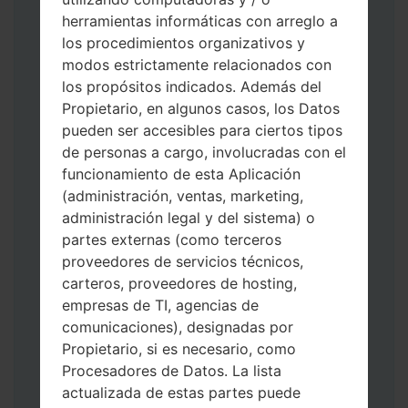
herramientas informáticas con arreglo a
los procedimientos organizativos y
modos estrictamente relacionados con
los propósitos indicados. Además del
Descargue a su PC: la última versión de
Propietario, en algunos casos, los Datos
Odin 3
.
pueden ser accesibles para ciertos tipos
A continuación, extraiga el archivo de
de personas a cargo, involucradas con el
firmware.
funcionamiento de esta Aplicación
Debe obtener 1 (si es archivo 1, elíjalo aquí)
(administración, ventas, marketing,
o 5 (si es archivo 5, selecciónelo aquí):
administración legal y del sistema) o
AP: "Sistema y Recuperación"
partes externas (como terceros
CP: "Módem y Radio"
proveedores de servicios técnicos,
CSC _ ***: "País y región y operador"
carteros, proveedores de hosting,
HOME_CSC _ ***: "País y regióny
empresas de TI, agencias de
operador"
comunicaciones), designadas por
Agregue todos los archivos a Odin 3.
Propietario, si es necesario, como
Si desea hacer clean flash, use CSC _ *** o
Procesadores de Datos. La lista
use HOME_CSC _ *** para mantener sus
actualizada de estas partes puede
datos y aplicaciones.