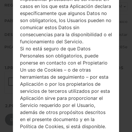
REGIÓN
casos en los que esta Aplicación declara
TMM
específicamente que algunos Datos no
son obligatorios, los Usuarios pueden no
PAÍS (UN/EL PAÍS)
Mexico
comunicar estos Datos sin
consecuencias para la disponibilidad o el
DESCRIPCIÓN
Movistar
funcionamiento del Servicio.
PICADILLO
0f5a73119ce8c7a3e1f336de8a54285e
Si no está seguro de que Datos
Personales son obligatorios, puede
ponerse en contacto con el Propietario
1.PRESIONE EL BOTÓN PARA CARGAR LOS ARCHIVOS
Un uso de Cookies – o de otras
herramientas de seguimiento – por esta
Aplicación o por los propietarios de
servicios de terceros utilizados por esta
Aplicación sirve para proporcionar el
Servicio requerido por el Usuario,
2.PRESIONE PARA DESCARGAR
además de otros propósitos descritos
en el presente documento y en la
DESCARGAR
Política de Cookies, si está disponible.