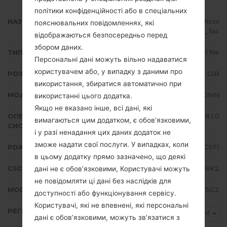
політики конфіденційності або в спеціальних
НАЗВА ФАЙЛУ
SM-J710MN_1_20191023101414_uhcxx
пояснювальних повідомленнях, які
rq9ub_fac
відображаються безпосередньо перед
збором даних.
ТИП ПРОШИВКИ
1 file
Персональні дані можуть вільно надаватися
користувачем або, у випадку з даними про
РОЗМІР ФАЙЛУ
2.07 GiB
використання, збиратися автоматично при
МОДЕЛЬ
Samsung SM-J710MN
використанні цього додатка.
Якщо не вказано інше, всі дані, які
ОПЕРАЦІЙНА
Android Oreo 8.1.0
вимагаються цим додатком, є обов’язковими,
СИСТЕМА
і у разі ненадання цих даних додаток не
зможе надати свої послуги. У випадках, коли
PDA/AP ВЕРСІЯ
J710MNVJS4CSF1
в цьому додатку прямо зазначено, що деякі
CSC ВЕРСІЯ
J710MNTMM4CRK2
дані не є обов’язковими, Користувачі можуть
не повідомляти ці дані без наслідків для
MODEM/CP ВЕРСІЯ
J710MNUBS4CSG2
доступності або функціонування сервісу.
Користувачі, які не впевнені, які персональні
РЕГІОН
TMM
дані є обов’язковими, можуть зв’язатися з