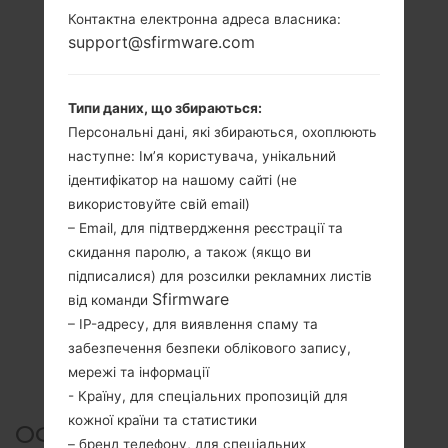
Контактна електронна адреса власника:
support@sfirmware.com
Типи даних, що збираються:
Персональні дані, які збираються, охоплюють
наступне: Ім’я користувача, унікальний
ідентифікатор на нашому сайті (не
використовуйте свій email)
– Email, для підтвердження реєстрації та
скидання паролю, а також (якщо ви
підписалися) для розсилки рекламних листів
Sfirmware
від команди
– IP-адресу, для виявлення спаму та
забезпечення безпеки облікового запису,
мережі та інформації
- Країну, для спеціальних пропозицій для
кожної країни та статистики
ОФІЦІЙНА ПРОШИВКА
– бренд телефону, для спеціальних