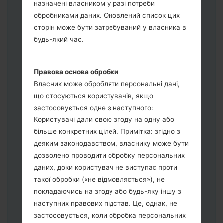
назначені власником у разі потреби
обробниками даних. Оновлений список цих
Завантажте на свій ПК:
Odin 3
.
сторін може бути затребуваний у власника в
Далі завантажте та розпакуйте файл
будь-який час.
прошивки.
Вам потрібно 1 (Вибрати 1 файл
Правова основа обробки
прошивки тут) або 5 (Вибрати 5 файл
Власник може обробляти персональні дані,
прошивки тут) файлів для прошивки:
що стосуються користувачів, якщо
AP: "System & Recovery"
застосовується одне з наступного:
CP: "Modem & Radio"
Користувачі дали свою згоду на одну або
CSC_***: "Country & Region & Operator"
більше конкретних цілей. Примітка: згідно з
HOME_CSC_***: "Country & Region &
деяким законодавством, власнику може бути
Operator"
дозволено проводити обробку персональних
Додайте усі файли у програму Odin 3.
даних, доки користувач не виступає проти
Якщо ви хочете прошити телефон та
такої обробки («не відмовляється»), не
скинути до заводських налаштувань
покладаючись на згоду або будь-яку іншу з
оберіть CSC_***, у іншому випадку
наступних правових підстав. Це, однак, не
виберіть HOME_CSC_*** для
застосовується, коли обробка персональних
збереження Ваших даних.