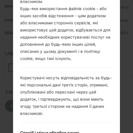
власником.
КРАЇНА
Mexico
Будь-яке використання файлів cookie - або
інших засобів відстеження - цим додатком
ОПИС
Movistar
або власниками сторонніх сервісів, які
використовує цей додаток, відбувається для
ХЕШ
0f5a73119ce8c7a3e1f336de8a54285e
надання необхідних користувачеві послуг на
доповнення до будь-яких інших цілей,
описаних у цьому документі і в політиці
1.ПЕРЕВІРТИ НАЯВНІСТЬ RECAPTCHA
cookie, якщо такі існують.
Користувачі несуть відповідальність за будь-
які персональні дані третіх сторін, отримані,
2.НАТИСНІТЬ, ЩОБ ЗАВАНТАЖИТИ
опубліковані або переслані через цей
додаток, і підтверджують, що вони мають
ЗАВАНТАЖИТИ
згоду третьої сторони на надання її даних
власникові.
Спосіб і місце обробки даних