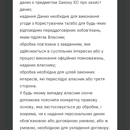
даних є предметом Закону ЄС про захист
Тепер вимкніть пристрій і увійдіть у
даних;
"Download" режим. Усі методи як це
надання Даних необхідне для виконання
зробити:
угоди з Користувачем та/або для будь-яких
Натисніть та утримуйти клавіші:
відповідних переддоговірних зобов’язань,
живлення, збільшення гучності та Bixbi.
яким підлягає Власник;
Натисніть та утримуйте клавіші:
обробка пов’язана з завданням, яке
зменшення та збільшення гучності.
здійснюється в суспільних інтересах або у
Підключивши телефон до ПК
процесі виконання офіційних повноважень,
використовуючи USB кабель.
наданих власнику;
Натисніть та утримуйти клавіші:
обробка необхідна для цілей законних
живлення, збільшення гучності та
інтересів, які переслідує власник або третя
додому.
сторона.
Підключіть USB кабель та натисніть
У будь-якому випадку власник охоче
клавіші: зменшення звуку та Bixbi.
допоможе пояснити конкретну правову
Натисніть та утримуйти клавіші:
основу, яка застосовується до обробки, і
живлення та збільшення гучності.
зокрема, чи є надання персональних даних
Далі підключить телефон до ПК,
обов’язковою або договірною умовою, або ж
програма Odin повина виявити Ваш
умовою, необхідною для укладення договору.
девайс та "COM port number" з'явиться