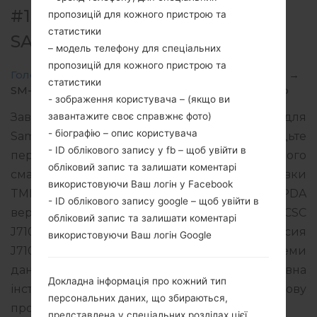
#108937 ДЛЯ SM-J710MN -
пропозицій для кожного пристрою та
статистики
SAMSUNGGALAXY J7 2016
– модель телефону для спеціальних
пропозицій для кожного пристрою та
Головна
→
Galaxy J7 2016
→
SamsungSM-J710MN
→
статистики
SM-J710MN_1_20191023101414_uhcxxrq9ub_fac.zip
- зображення користувача – (якщо ви
завантажите своє справжнє фото)
Завантажте останнє оновлення прошивки для
- біографію – опис користувача
Samsung Galaxy J7 2016, але не забудьте
- ID облікового запису у fb – щоб увійти в
перевірити, чи відповідає номер моделі вашого
обліковий запис та залишати коментарі
смартфона вказаному SM-J710MN. Код прошивки
використовуючи Ваш логін у Facebook
TMM для MEXICO. Продукт поставляється з PDA
- ID облікового запису google – щоб увійти в
версією J710MNVJS4CSF1 версія CSC
обліковий запис та залишати коментарі
J710MNTMM4CRK2, MODEM версия
використовуючи Ваш логін Google
J710MNUBS4CSG2. Версія операційної системи
даної прошивки Android Oreo 8.1.0. Повна
Докладна інформація про кожний тип
інструкція про те, як прошивати стокову
персональних даних, що збираються,
прошивку на пристроях Samsung
тут
представлена у спеціальних розділах цієї