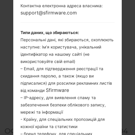
Контактна електронна адреса власника:
support@sfirmware.com
Типи даних, що збираються:
Персональні дані, які збираються, охоплюють
наступне: Ім’я користувача, унікальний
ідентифікатор на нашому сайті (не
використовуйте свій email)
– Email, для підтвердження реєстрації та
скидання паролю, а також (якщо ви
підписалися) для розсилки рекламних листів
Sfirmware
від команди
– IP-адресу, для виявлення спаму та
забезпечення безпеки облікового запису,
мережі та інформації
- Країну, для спеціальних пропозицій для
кожної країни та статистики
ОФІЦІЙНА ПРОШИВКА #97804
– бренд телефону, для спеціальних