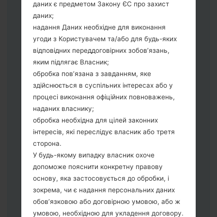
даних є предметом Закону ЄС про захист
Тепер вимкніть пристрій і увійдіть у
даних;
"Download" режим. Усі методи як це
надання Даних необхідне для виконання
зробити:
угоди з Користувачем та/або для будь-яких
Натисніть та утримуйти клавіші:
відповідних переддоговірних зобов’язань,
живлення, збільшення гучності та Bixbi.
яким підлягає Власник;
Натисніть та утримуйте клавіші:
обробка пов’язана з завданням, яке
зменшення та збільшення гучності.
здійснюється в суспільних інтересах або у
Підключивши телефон до ПК
процесі виконання офіційних повноважень,
використовуючи USB кабель.
наданих власнику;
Натисніть та утримуйти клавіші:
обробка необхідна для цілей законних
живлення, збільшення гучності та
інтересів, які переслідує власник або третя
додому.
сторона.
Підключіть USB кабель та натисніть
У будь-якому випадку власник охоче
клавіші: зменшення звуку та Bixbi.
допоможе пояснити конкретну правову
Натисніть та утримуйти клавіші:
основу, яка застосовується до обробки, і
живлення та збільшення гучності.
зокрема, чи є надання персональних даних
Далі підключить телефон до ПК,
обов’язковою або договірною умовою, або ж
програма Odin повина виявити Ваш
умовою, необхідною для укладення договору.
девайс та "COM port number" з'явиться