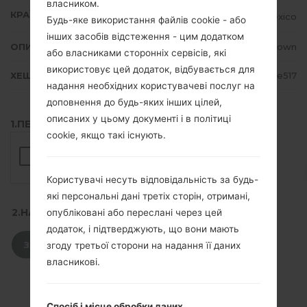
власником.
КРАЇНА
Mexico
Будь-яке використання файлів cookie - або
інших засобів відстеження - цим додатком
ОПИС
Unknown
або власниками сторонніх сервісів, які
використовує цей додаток, відбувається для
ХЕШ
b1dce05952796e1d2eb9f1d2ca98e517
надання необхідних користувачеві послуг на
доповнення до будь-яких інших цілей,
описаних у цьому документі і в політиці
1.ПЕРЕВІРТИ НАЯВНІСТЬ RECAPTCHA
cookie, якщо такі існують.
Користувачі несуть відповідальність за будь-
які персональні дані третіх сторін, отримані,
2.НАТИСНІТЬ, ЩОБ ЗАВАНТАЖИТИ
опубліковані або переслані через цей
додаток, і підтверджують, що вони мають
ЗАВАНТАЖИТИ
згоду третьої сторони на надання її даних
власникові.
Спосіб і місце обробки даних