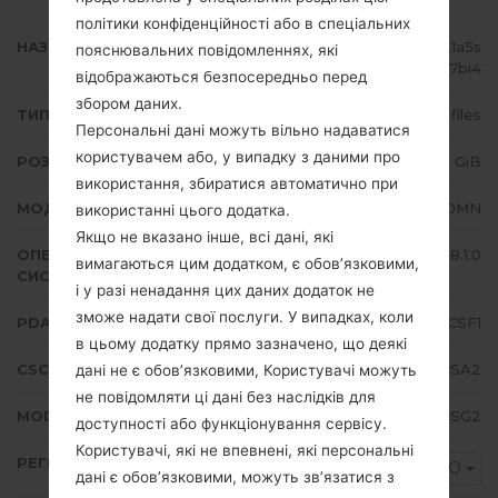
політики конфіденційності або в спеціальних
НАЗВА ФАЙЛУ
SM-J710MN_1_20190810075927_1a5s
пояснювальних повідомленнях, які
077bi4
відображаються безпосередньо перед
збором даних.
ТИП ПРОШИВКИ
4 files
Персональні дані можуть вільно надаватися
користувачем або, у випадку з даними про
РОЗМІР ФАЙЛУ
1.66 GiB
використання, збиратися автоматично при
МОДЕЛЬ
Samsung SM-J710MN
використанні цього додатка.
Якщо не вказано інше, всі дані, які
ОПЕРАЦІЙНА
Android Oreo 8.1.0
вимагаються цим додатком, є обов’язковими,
СИСТЕМА
і у разі ненадання цих даних додаток не
зможе надати свої послуги. У випадках, коли
PDA/AP ВЕРСІЯ
J710MNVJS4CSF1
в цьому додатку прямо зазначено, що деякі
CSC ВЕРСІЯ
J710MNUUB4CSA2
дані не є обов’язковими, Користувачі можуть
не повідомляти ці дані без наслідків для
MODEM/CP ВЕРСІЯ
J710MNUBS4CSG2
доступності або функціонування сервісу.
Користувачі, які не впевнені, які персональні
РЕГІОН
MXO
дані є обов’язковими, можуть зв’язатися з