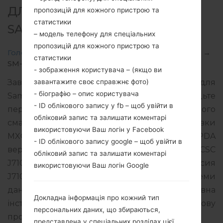
ДЛЯ SM-J710MN -
пропозицій для кожного пристрою та
статистики
SAMSUNGGALAXY J7 2016
– модель телефону для спеціальних
пропозицій для кожного пристрою та
Головна
→
Galaxy J7 2016
→
SamsungSM-J710MN
→
статистики
SM-J710MN_1_20190810075927_1a5s077bi4.zip
- зображення користувача – (якщо ви
завантажите своє справжнє фото)
Завантажте останнє оновлення прошивки для
- біографію – опис користувача
Samsung Galaxy J7 2016, але не забудьте
- ID облікового запису у fb – щоб увійти в
перевірити, чи відповідає номер моделі вашого
обліковий запис та залишати коментарі
смартфона вказаному SM-J710MN. Код прошивки
використовуючи Ваш логін у Facebook
MXO для MEXICO. Продукт поставляється з PDA
- ID облікового запису google – щоб увійти в
версією J710MNVJS4CSF1 версія CSC
обліковий запис та залишати коментарі
J710MNUUB4CSA2, MODEM версия
використовуючи Ваш логін Google
J710MNUBS4CSG2. Версія операційної системи
даної прошивки Android Oreo 8.1.0. Повна
Докладна інформація про кожний тип
інструкція про те, як прошивати стокову
персональних даних, що збираються,
прошивку на пристроях Samsung
тут
представлена у спеціальних розділах цієї