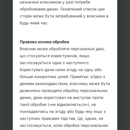
назначені власником у разі потреби
обробниками даних. Оновлений список цих
Завантажте на свій ПК:
Odin 3
.
сторін може бути затребуваний у власника в
Далі завантажте та розпакуйте файл
будь-який час.
прошивки.
Вам потрібно 1 (Вибрати 1 файл
Правова основа обробки
прошивки тут) або 5 (Вибрати 5 файл
Власник може обробляти персональні дані,
прошивки тут) файлів для прошивки:
що стосуються користувачів, якщо
AP: "System & Recovery"
застосовується одне з наступного:
CP: "Modem & Radio"
Користувачі дали свою згоду на одну або
CSC_***: "Country & Region & Operator"
більше конкретних цілей. Примітка: згідно з
HOME_CSC_***: "Country & Region &
деяким законодавством, власнику може бути
Operator"
дозволено проводити обробку персональних
Додайте усі файли у програму Odin 3.
даних, доки користувач не виступає проти
Якщо ви хочете прошити телефон та
такої обробки («не відмовляється»), не
скинути до заводських налаштувань
покладаючись на згоду або будь-яку іншу з
оберіть CSC_***, у іншому випадку
наступних правових підстав. Це, однак, не
виберіть HOME_CSC_*** для
застосовується, коли обробка персональних
збереження Ваших даних.