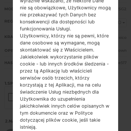
wyraźnie wskazano, że niektóre Dane
nie są obowiązkowe, Użytkownicy mogą
MODEM/CP WERSJA
J710MNUBS4CSG2
nie przekazywać tych Danych bez
REGION
konsekwencji dla dostępności lub
MXO
funkcjonowania Usługi.
Użytkownicy, którzy nie są pewni, które
KRAJ
Mexico
dane osobowe są wymagane, mogą
skontaktować się z Właścicielem.
OPIS
Unknown
Jakiekolwiek wykorzystanie plików
HASH
b1dce05952796e1d2eb9f1d2ca98e517
cookie - lub innych środków śledzenia -
przez tą Aplikację lub właścicieli
serwisów osób trzecich, którzy
1.SPRAWDŹ RECAPTCHA
korzystają z tej Aplikacji, ma na celu
świadczenie Usług niezbędnych dla
Użytkownika do uzupełnienia
jakichkolwiek innych celów opisanych w
tym dokumencie oraz w Polityce
dotyczącej plików cookie, jeśli takie
2.NACIŚNIJ, ABY POBRAĆ
istnieją.