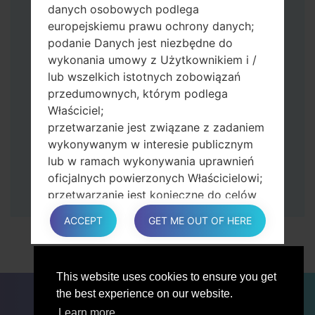
Naciśnij i przytrzymaj klawisz zasilania i
danych osobowych podlega
przycisk zwiększania głośności.
europejskiemu prawu ochrony danych;
Następnie podłącz urządzenie do
podanie Danych jest niezbędne do
komputera, Odin powinien wykryć
wykonania umowy z Użytkownikiem i /
telefon, a na ekranie pojawi się numer
lub wszelkich istotnych zobowiązań
portu COM.
przedumownych, którym podlega
Podaj tylko czas przywracania ustawień
Właściciel;
fabrycznych i automatycznego
przetwarzanie jest związane z zadaniem
ponownego uruchamiania.
wykonywanym w interesie publicznym
Na koniec naciśnij klawisz Start. Twój
lub w ramach wykonywania uprawnień
telefon uruchomi się ponownie i odłączy
oficjalnych powierzonych Właścicielowi;
się od komputera.
przetwarzanie jest konieczne do celów
zgodnych z prawem interesów
ACCEPT
GET ME OUT OF HERE
prowadzonej przez właściciela lub
osobę trzecią.
W każdym przypadku Właściciel z
This website uses cookies to ensure you get
przyjemnością pomoże wyjaśnić
DLA BLOGERÓW
AKTUALNOŚCI
PORÓWNAJ
the best experience on our website.
konkretną podstawę prawną, która ma
ŁĄCZNOŚĆ
PRYWATNOŚĆ
WARUNKI USŁUGI
zastosowanie do przetwarzania, a w
Learn more