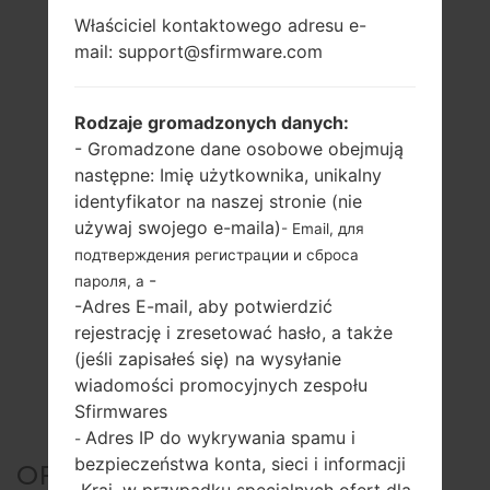
Właściciel kontaktowego adresu e-
mail: support@sfirmware.com
Rodzaje gromadzonych danych:
- Gromadzone dane osobowe obejmują
następne: Imię użytkownika, unikalny
identyfikator na naszej stronie (nie
używaj swojego e-maila)
- Email, для
подтверждения регистрации и сброса
-
пароля, а
-Adres E-mail, aby potwierdzić
rejestrację i zresetować hasło, a także
(jeśli zapisałeś się) na wysyłanie
wiadomości promocyjnych zespołu
Sfirmwares
Adres IP do wykrywania spamu i
-
bezpieczeństwa konta, sieci i informacji
OFICJALNE