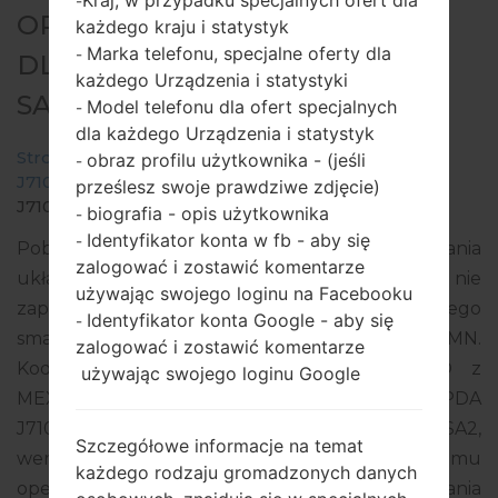
Kraj, w przypadku specjalnych ofert dla
-
OPROGRAMOWANIE #97804
każdego kraju i statystyk
Marka telefonu, specjalne oferty dla
-
DLA: SM-J710MN -
każdego Urządzenia i statystyki
SAMSUNGGALAXY J7 2016
Model telefonu dla ofert specjalnych
-
dla każdego Urządzenia i statystyk
Strona startowa
→
Galaxy J7 2016
→
SamsungSM-
obraz profilu użytkownika - (jeśli
-
J710MN
→
SM-
prześlesz swoje prawdziwe zdjęcie)
J710MN_1_20190810075927_1a5s077bi4.zip
biografia - opis użytkownika
-
Identyfikator konta w fb - aby się
-
Pobierz najnowszą aktualizację oprogramowania
zalogować i zostawić komentarze
układowego dla Samsung Galaxy J7 2016, ale nie
używając swojego loginu na Facebooku
zapomnij sprawdzić, czy numer modelu Twojego
Identyfikator konta Google - aby się
-
smartfona odpowiada wskazanemu SM-J710MN.
zalogować i zostawić komentarze
Kod oprogramowania układowego to MXO z
używając swojego loginu Google
MEXICO. Produkt jest dostarczany z wersją PDA
J710MNVJS4CSF1, wersja CSC J710MNUUB4CSA2,
Szczegółowe informacje na temat
wersja MODEM J710MNUBS4CSG2. Wersja systemu
każdego rodzaju gromadzonych danych
operacyjnego danego oprogramowania