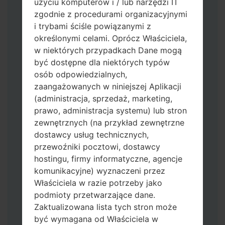
użyciu komputerów i / lub narzędzi IT
zgodnie z procedurami organizacyjnymi
i trybami ściśle powiązanymi z
określonymi celami. Oprócz Właściciela,
w niektórych przypadkach Dane mogą
być dostępne dla niektórych typów
osób odpowiedzialnych,
Pobierz na swój komputer najnowszą
zaangażowanych w niniejszej Aplikacji
wersję
Odin 3
.
(administracja, sprzedaż, marketing,
Następnie wyodrębnij plik
prawo, administracja systemu) lub stron
oprogramowania układowego.
zewnętrznych (na przykład zewnętrzne
Powinieneś otrzymać 1 plik (jeśli 1 plik
dostawcy usług technicznych,
wybierz tutaj) lub 5 plików (jeśli 5 plików
przewoźniki pocztowi, dostawcy
wybierz tutaj):
hostingu, firmy informatyczne, agencje
AP: "System & Recovery"
komunikacyjne) wyznaczeni przez
CP: "Modem & Radio"
Właściciela w razie potrzeby jako
CSC_***: "Country & Region & Operator"
podmioty przetwarzające dane.
HOME_CSC_***: "Country & Region &
Zaktualizowana lista tych stron może
Operator"
być wymagana od Właściciela w
Dodaj wszystkie pliki w Odin 3.