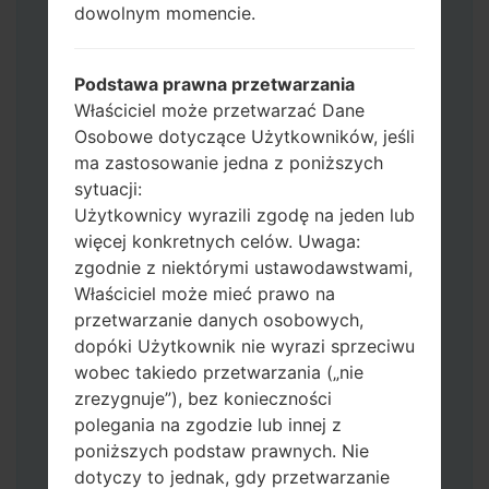
dowolnym momencie.
Jeśli chcesz wyczyścić pamięć flash użyj
CSC_*** albo użyj HOME_CSC_ ***, aby
zachować wszystkie swoje dane i aplikacje.
Podstawa prawna przetwarzania
Teraz wyłącz swój telefon i przejdź do
Właściciel może przetwarzać Dane
trybu pobierania. Jak wykonać wszystkie
Osobowe dotyczące Użytkowników, jeśli
metody:
ma zastosowanie jedna z poniższych
Naciśnij i przytrzymaj klawisz zasilania,
sytuacji:
przycisk zwiększania głośności i klawisz
Użytkownicy wyrazili zgodę na jeden lub
Bixby.
więcej konkretnych celów. Uwaga:
Naciśnij i przytrzymaj klawisze
zgodnie z niektórymi ustawodawstwami,
zwiększania i zmniejszania głośności,
Właściciel może mieć prawo na
następnie podłącz kabel USB.
przetwarzanie danych osobowych,
Naciśnij i przytrzymaj klawisz zasilania,
dopóki Użytkownik nie wyrazi sprzeciwu
przycisk zmniejszania głośności i klawisz
wobec takiedo przetwarzania („nie
strony domowej.
zrezygnuje”), bez konieczności
Podłącz kabel USB, a następnie naciśnij i
polegania na zgodzie lub innej z
przytrzymaj przycisk Bixby i klawisz
poniższych podstaw prawnych. Nie
zmniejszania głośności.
dotyczy to jednak, gdy przetwarzanie