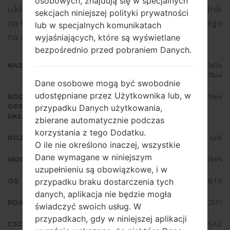
osobowych, znajdują się w specjalnych
układowego to Android Oreo 8.1.0. Pełny poradnik
sekcjach niniejszej polityki prywatności
na temat flashowania oprogramowania układowego
lub w specjalnych komunikatach
na urządzeniach Samsung
tutaj
wyjaśniających, które są wyświetlane
bezpośrednio przed pobraniem Danych.
NAZWA PLIKU
SM-J710MN_1_20190810075927_1a5s
077bi4
Dane osobowe mogą być swobodnie
udostępniane przez Użytkownika lub, w
RODZAJ
4 files
OPROGRAMOWANIA
przypadku Danych użytkowania,
UKŁADOWEGO
zbierane automatycznie podczas
korzystania z tego Dodatku.
ROZMIAR PLIKU
1.66 GiB
O ile nie określono inaczej, wszystkie
Dane wymagane w niniejszym
MODEL
Samsung SM-J710MN
uzupełnieniu są obowiązkowe, i w
OS
Android Oreo 8.1.0
przypadku braku dostarczenia tych
danych, aplikacja nie będzie mogła
PDA/AP WERSJA
J710MNVJS4CSF1
świadczyć swoich usług. W
przypadkach, gdy w niniejszej aplikacji
CSC WERSJA
J710MNUUB4CSA2