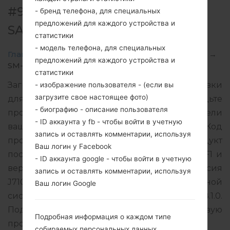
#97804 ДЛЯ SM-J710MN -
- бренд телефона, для специальных
предложений для каждого устройства и
SAMSUNGGALAXY J7 2016
статистики
- модель телефона, для специальных
Главная
→
Galaxy J7 2016
→
SamsungSM-J710MN
→
предложений для каждого устройства и
SM-J710MN_1_20190810075927_1a5s077bi4.zip
статистики
Загрузите последнее обновление прошивки
- изображение пользователя - (если вы
загрузите свое настоящее фото)
для Samsung Galaxy J7 2016, но не забудьте
- биографию - описание пользователя
проверить, соответствует ли номер модели
- ID аккаунта у fb - чтобы войти в учетную
вашего смартфона указанному SM-J710MN. Код
запись и оставлять комментарии, используя
прошивки MXO для MEXICO. Продукт
Ваш логин у Facebook
поставляется с версией PDA J710MNVJS4CSF1 и
- ID аккаунта google - чтобы войти в учетную
версия CSC J710MNUUB4CSA2, MODEM версия
запись и оставлять комментарии, используя
J710MNUBS4CSG2. Версия операционной
Ваш логин Google
системы данной прошивки Android Oreo 8.1.0.
Подробная инструкция, как прошить стоковую
Подробная информация о каждом типе
прошивку на устройства Samsung
здесь
собираемых персональных данных