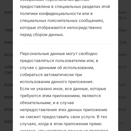
предоставлена в специальных разделах этой
НАЗВАНИЕ ФАЙЛА
SM-J710MN_1_20190810075927_1a5s
политики конфиденциальности или в
077bi4
специальных пояснительных сообщениях,
которые отображаются непосредственно
ТИП ПРОШИВКИ
4 files
перед сбором данных.
РАЗМЕР ФАЙЛА
1.66 GiB
Персональные данные могут свободно
МОДЕЛЬ
Samsung SM-J710MN
предоставляться пользователем или, в
ОПЕРАЦИОННАЯ
Android Oreo 8.1.0
случае с данными об использовании,
СИСТЕМА
собираться автоматически при
использовании данного приложения.
PDA/AP ВЕРСИЯ
J710MNVJS4CSF1
Если не указано иное, все данные, которые
требуются этим приложением, являются
PDA/AP ВЕРСИЯ
J710MNUUB4CSA2
обязательными, и в случае
PDA/AP ВЕРСИЯ
J710MNUBS4CSG2
непредоставления этих данных приложение
не сможет предоставить свои услуги. В тех
РЕГИОН
MXO
случаях, когда в этом приложении прямо
указано, что некоторые данные не являются