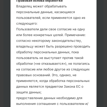
Правовая основа обработки
выберите HOME_CSC _ *** для
Владелец может обрабатывать
сохранения Ваших данных.
персональные данные, касающиеся
Теперь выключите устройство и
пользователей, если применяется одно из
войдите в "Download" режим. Все
следующего:
методы как это сделать:
Пользователи дали свое согласие на одну
Нажмите и удерживайте клавиши:
или более конкретных целей. Примечание:
питание, громкости и Bixbi.
согласно некоторому законодательству,
Нажмите и удерживайте клавиши:
владельцу может быть разрешено проводить
регулировки громкости. Подключив
обработку персональных данных, пока
телефон к ПК используя USB кабель.
пользователь не выступает против такой
Нажмите и удерживайте клавиши:
обработки («не отказывается»), не полагаясь
питание, громкости и домой.
на согласие или любое другое из следующих
Подключите USB кабель и нажмите
правовых оснований. Это, однако, не
клавиши: уменьшение звука и Bixbi.
применяется, когда обработка персональных
Нажмите и удерживайте клавиши:
данных является предметом Закона ЕС о
питания и увеличения громкости
защите данных;
Далее подключите к компьютеру,
предоставление данных необходимо для
программа Odin должна определить
выполнения соглашения с пользователем и/
Ваш девайс и "COM port number"