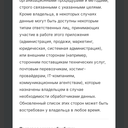
организационными процедурами и методами,
строго связанными с указанными целями.
Кроме владельца, в некоторых случаях
Скачайте на свой ПК:
Odin 3
.
данные могут быть доступны некоторым
Далее загрузите и распакуйте файл
типам ответственных лиц, принимающих
прошивки.
участие в работе этого приложения
Вам необходимо 1 (Выбрать 1 файл
(администрация, продажи, маркетинг,
прошивки здесь) или 5 (Выбрать 5
юридическая, системная администрация),
файл прошивки здесь) файлов для
или внешним сторонам (например,
прошивки:
сторонним поставщикам технических услуг,
AP: "System & Recovery"
почтовым перевозчикам, хостинг-
CP: "Modem & Radio"
провайдерам, IT-компаниям,
CSC _ ***: "Country & Region & Operator"
коммуникационным агентствам), которые
HOME_CSC _ ***: "Country & Region &
назначены владельцем в случае
Operator"
необходимости обработчиками данных.
Добавьте все файлы в программу Odin
Обновленный список этих сторон может быть
3.
востребован у владельца в любое время.
Если вы хотите прошить телефон и
сбросить к заводским настройкам
выберите CSC _ ***, в другом случае