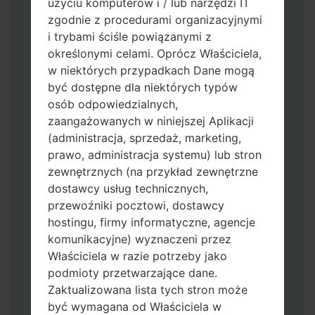
użyciu komputerów i / lub narzędzi IT
zgodnie z procedurami organizacyjnymi
i trybami ściśle powiązanymi z
określonymi celami. Oprócz Właściciela,
w niektórych przypadkach Dane mogą
być dostępne dla niektórych typów
osób odpowiedzialnych,
Pobierz na swój komputer najnowszą
zaangażowanych w niniejszej Aplikacji
wersję
Odin 3
.
(administracja, sprzedaż, marketing,
Następnie wyodrębnij plik
prawo, administracja systemu) lub stron
oprogramowania układowego.
zewnętrznych (na przykład zewnętrzne
Powinieneś otrzymać 1 plik (jeśli 1 plik
dostawcy usług technicznych,
wybierz tutaj) lub 5 plików (jeśli 5 plików
przewoźniki pocztowi, dostawcy
wybierz tutaj):
hostingu, firmy informatyczne, agencje
AP: "System & Recovery"
komunikacyjne) wyznaczeni przez
CP: "Modem & Radio"
Właściciela w razie potrzeby jako
CSC_***: "Country & Region & Operator"
podmioty przetwarzające dane.
HOME_CSC_***: "Country & Region &
Zaktualizowana lista tych stron może
Operator"
być wymagana od Właściciela w
Dodaj wszystkie pliki w Odin 3.