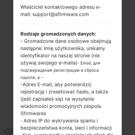
Właściciel kontaktowego adresu e-
mail: support@sfirmware.com
Rodzaje gromadzonych danych:
- Gromadzone dane osobowe obejmują
następne: Imię użytkownika, unikalny
identyfikator na naszej stronie (nie
używaj swojego e-maila)
- Email, для
подтверждения регистрации и сброса
-
пароля, а
-Adres E-mail, aby potwierdzić
rejestrację i zresetować hasło, a także
(jeśli zapisałeś się) na wysyłanie
wiadomości promocyjnych zespołu
Sfirmwares
Adres IP do wykrywania spamu i
-
bezpieczeństwa konta, sieci i informacji
OFICJALNE