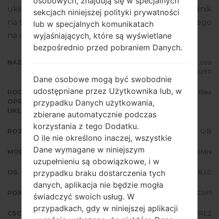
osobowych, znajdują się w specjalnych
układowego to Android Oreo 8.1.0. Pełny poradnik
sekcjach niniejszej polityki prywatności
na temat flashowania oprogramowania układowego
lub w specjalnych komunikatach
na urządzeniach Samsung
tutaj
wyjaśniających, które są wyświetlane
bezpośrednio przed pobraniem Danych.
NAZWA PLIKU
SM-J710MN_1_20190810074727_oso
m4zu9tl
Dane osobowe mogą być swobodnie
udostępniane przez Użytkownika lub, w
RODZAJ
4 files
OPROGRAMOWANIA
przypadku Danych użytkowania,
UKŁADOWEGO
zbierane automatycznie podczas
korzystania z tego Dodatku.
ROZMIAR PLIKU
1.8 GiB
O ile nie określono inaczej, wszystkie
Dane wymagane w niniejszym
MODEL
Samsung SM-J710MN
uzupełnieniu są obowiązkowe, i w
OS
Android Oreo 8.1.0
przypadku braku dostarczenia tych
danych, aplikacja nie będzie mogła
PDA/AP WERSJA
J710MNVJS4CSF1
świadczyć swoich usług. W
przypadkach, gdy w niniejszej aplikacji
CSC WERSJA
J710MNTCE4CRL2