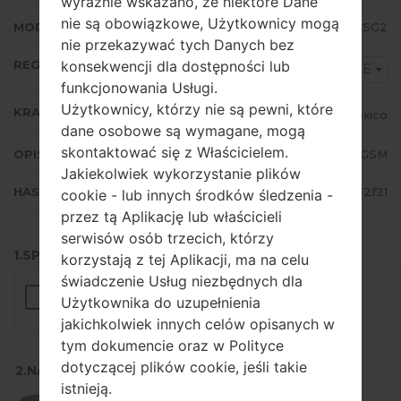
wyraźnie wskazano, że niektóre Dane
nie są obowiązkowe, Użytkownicy mogą
MODEM/CP WERSJA
J710MNUBS4CSG2
nie przekazywać tych Danych bez
REGION
konsekwencji dla dostępności lub
TCE
funkcjonowania Usługi.
Użytkownicy, którzy nie są pewni, które
KRAJ
Mexico
dane osobowe są wymagane, mogą
skontaktować się z Właścicielem.
OPIS
TELCEL GSM
Jakiekolwiek wykorzystanie plików
HASH
d9f943f5e568cfd572244fa3f1832f21
cookie - lub innych środków śledzenia -
przez tą Aplikację lub właścicieli
serwisów osób trzecich, którzy
1.SPRAWDŹ RECAPTCHA
korzystają z tej Aplikacji, ma na celu
świadczenie Usług niezbędnych dla
Użytkownika do uzupełnienia
jakichkolwiek innych celów opisanych w
tym dokumencie oraz w Polityce
dotyczącej plików cookie, jeśli takie
2.NACIŚNIJ, ABY POBRAĆ
istnieją.