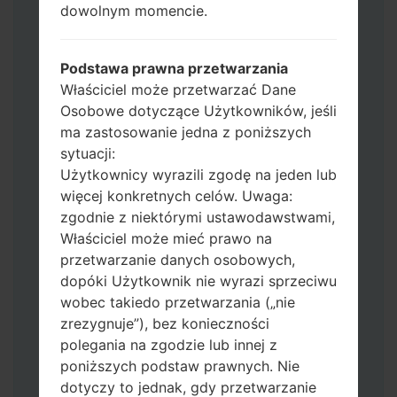
dowolnym momencie.
Jeśli chcesz wyczyścić pamięć flash użyj
CSC_*** albo użyj HOME_CSC_ ***, aby
zachować wszystkie swoje dane i aplikacje.
Podstawa prawna przetwarzania
Teraz wyłącz swój telefon i przejdź do
Właściciel może przetwarzać Dane
trybu pobierania. Jak wykonać wszystkie
Osobowe dotyczące Użytkowników, jeśli
metody:
ma zastosowanie jedna z poniższych
Naciśnij i przytrzymaj klawisz zasilania,
sytuacji:
przycisk zwiększania głośności i klawisz
Użytkownicy wyrazili zgodę na jeden lub
Bixby.
więcej konkretnych celów. Uwaga:
Naciśnij i przytrzymaj klawisze
zgodnie z niektórymi ustawodawstwami,
zwiększania i zmniejszania głośności,
Właściciel może mieć prawo na
następnie podłącz kabel USB.
przetwarzanie danych osobowych,
Naciśnij i przytrzymaj klawisz zasilania,
dopóki Użytkownik nie wyrazi sprzeciwu
przycisk zmniejszania głośności i klawisz
wobec takiedo przetwarzania („nie
strony domowej.
zrezygnuje”), bez konieczności
Podłącz kabel USB, a następnie naciśnij i
polegania na zgodzie lub innej z
przytrzymaj przycisk Bixby i klawisz
poniższych podstaw prawnych. Nie
zmniejszania głośności.
dotyczy to jednak, gdy przetwarzanie