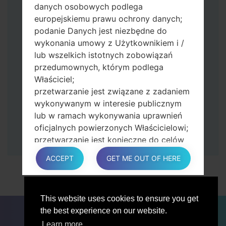
Naciśnij i przytrzymaj klawisz zasilania i
danych osobowych podlega
przycisk zwiększania głośności.
europejskiemu prawu ochrony danych;
Następnie podłącz urządzenie do
podanie Danych jest niezbędne do
komputera, Odin powinien wykryć
wykonania umowy z Użytkownikiem i /
telefon, a na ekranie pojawi się numer
lub wszelkich istotnych zobowiązań
portu COM.
przedumownych, którym podlega
Podaj tylko czas przywracania ustawień
Właściciel;
fabrycznych i automatycznego
przetwarzanie jest związane z zadaniem
ponownego uruchamiania.
wykonywanym w interesie publicznym
Na koniec naciśnij klawisz Start. Twój
lub w ramach wykonywania uprawnień
telefon uruchomi się ponownie i odłączy
oficjalnych powierzonych Właścicielowi;
się od komputera.
przetwarzanie jest konieczne do celów
zgodnych z prawem interesów
ACCEPT
GET ME OUT OF HERE
prowadzonej przez właściciela lub
osobę trzecią.
W każdym przypadku Właściciel z
This website uses cookies to ensure you get
przyjemnością pomoże wyjaśnić
DLA BLOGERÓW
AKTUALNOŚCI
PORÓWNAJ
the best experience on our website.
konkretną podstawę prawną, która ma
ŁĄCZNOŚĆ
PRYWATNOŚĆ
WARUNKI USŁUGI
zastosowanie do przetwarzania, a w
Learn more