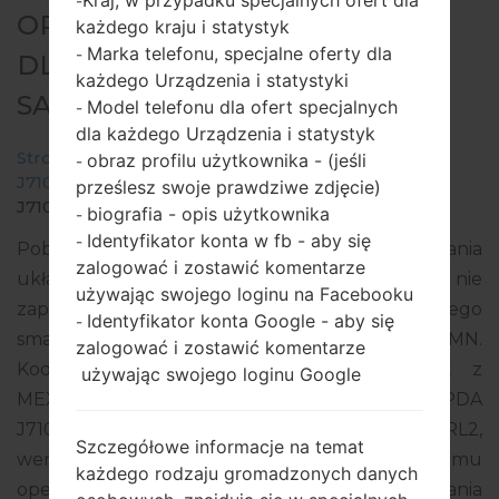
Kraj, w przypadku specjalnych ofert dla
-
OPROGRAMOWANIE #96689
każdego kraju i statystyk
Marka telefonu, specjalne oferty dla
-
DLA: SM-J710MN -
każdego Urządzenia i statystyki
SAMSUNGGALAXY J7 2016
Model telefonu dla ofert specjalnych
-
dla każdego Urządzenia i statystyk
Strona startowa
→
Galaxy J7 2016
→
SamsungSM-
obraz profilu użytkownika - (jeśli
-
J710MN
→
SM-
prześlesz swoje prawdziwe zdjęcie)
J710MN_1_20190810074727_osom4zu9tl.zip
biografia - opis użytkownika
-
Identyfikator konta w fb - aby się
-
Pobierz najnowszą aktualizację oprogramowania
zalogować i zostawić komentarze
układowego dla Samsung Galaxy J7 2016, ale nie
używając swojego loginu na Facebooku
zapomnij sprawdzić, czy numer modelu Twojego
Identyfikator konta Google - aby się
-
smartfona odpowiada wskazanemu SM-J710MN.
zalogować i zostawić komentarze
Kod oprogramowania układowego to TCE z
używając swojego loginu Google
MEXICO. Produkt jest dostarczany z wersją PDA
J710MNVJS4CSF1, wersja CSC J710MNTCE4CRL2,
Szczegółowe informacje na temat
wersja MODEM J710MNUBS4CSG2. Wersja systemu
każdego rodzaju gromadzonych danych
operacyjnego danego oprogramowania