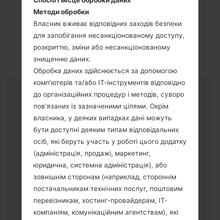
Спосіб і місце обробки даних
Методи обробки
Власник вживає відповідних заходів безпеки
для запобігання несанкціонованому доступу,
розкриттю, зміни або несанкціонованому
знищенню даних.
Обробка даних здійснюється за допомогою
комп’ютерів та/або ІТ-інструментів відповідно
до організаційних процедур і методів, суворо
Інструкції
пов’язаних із зазначеними цілями. Окрім
власника, у деяких випадках дані можуть
бути доступні деяким типам відповідальних
осіб, які беруть участь у роботі цього додатку
(адміністрація, продажі, маркетинг,
юридична, системна адміністрація), або
зовнішнім сторонам (наприклад, стороннім
постачальникам технічних послуг, поштовим
перевізникам, хостинг-провайдерам, ІТ-
компаніям, комунікаційним агентствам), які