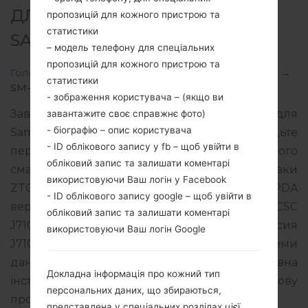
ДЛЯ SM-J710MN -
пропозицій для кожного пристрою та
статистики
SAMSUNGGALAXY J7 2016
– модель телефону для спеціальних
пропозицій для кожного пристрою та
Головна
→
Galaxy J7 2016
→
SamsungSM-J710MN
→
статистики
SM-J710MN_1_20190817015153_zcl0hwe12o.zip
- зображення користувача – (якщо ви
Завантажте останнє оновлення прошивки для
завантажите своє справжнє фото)
- біографію – опис користувача
Samsung Galaxy J7 2016, але не забудьте
- ID облікового запису у fb – щоб увійти в
перевірити, чи відповідає номер моделі вашого
обліковий запис та залишати коментарі
смартфона вказаному SM-J710MN. Код прошивки
використовуючи Ваш логін у Facebook
ZTO для BRAZIL. Продукт поставляється з PDA
- ID облікового запису google – щоб увійти в
версією J710MNVJS4CSF1 версія CSC
обліковий запис та залишати коментарі
J710MNZTO4CRK1, MODEM версия
використовуючи Ваш логін Google
J710MNUBS4CSG2. Версія операційної системи
даної прошивки Android Oreo 8.1.0. Повна
Докладна інформація про кожний тип
інструкція про те, як прошивати стокову
персональних даних, що збираються,
прошивку на пристроях Samsung
тут
представлена у спеціальних розділах цієї