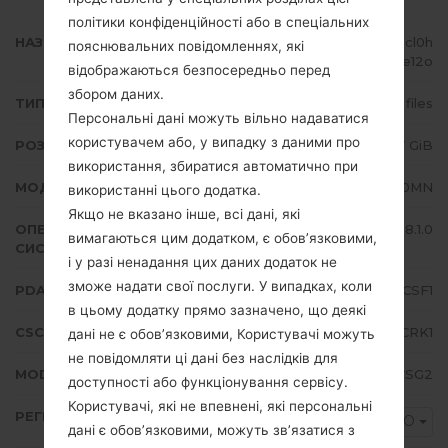
політики конфіденційності або в спеціальних
НАЗВА ФАЙЛУ
SM-J710MN_1_20190817015153_zcl0h
пояснювальних повідомленнях, які
we12o
відображаються безпосередньо перед
збором даних.
ТИП ПРОШИВКИ
4 files
Персональні дані можуть вільно надаватися
користувачем або, у випадку з даними про
РОЗМІР ФАЙЛУ
1.57 GiB
використання, збиратися автоматично при
МОДЕЛЬ
Samsung SM-J710MN
використанні цього додатка.
Якщо не вказано інше, всі дані, які
ОПЕРАЦІЙНА
Android Oreo 8.1.0
вимагаються цим додатком, є обов’язковими,
СИСТЕМА
і у разі ненадання цих даних додаток не
зможе надати свої послуги. У випадках, коли
PDA/AP ВЕРСІЯ
J710MNVJS4CSF1
в цьому додатку прямо зазначено, що деякі
CSC ВЕРСІЯ
J710MNZTO4CRK1
дані не є обов’язковими, Користувачі можуть
не повідомляти ці дані без наслідків для
MODEM/CP ВЕРСІЯ
J710MNUBS4CSG2
доступності або функціонування сервісу.
Користувачі, які не впевнені, які персональні
РЕГІОН
ZTO
дані є обов’язковими, можуть зв’язатися з