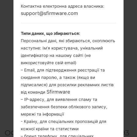
Контактна електронна адреса власника:
support@sfirmware.com
Типи даних, що збираються:
Персональні дані, які збираються, охоплюють
наступне: Ім’я користувача, унікальний
ідентифікатор на нашому сайті (не
використовуйте свій email)
– Email, для підтвердження реєстрації та
скидання паролю, а також (якщо ви
підписалися) для розсилки рекламних листів
Sfirmware
від команди
– IP-адресу, для виявлення спаму та
забезпечення безпеки облікового запису,
мережі та інформації
- Країну, для спеціальних пропозицій для
кожної країни та статистики
ОФІЦІЙНА ПРОШИВКА #96693
– бренд телефону, для спеціальних