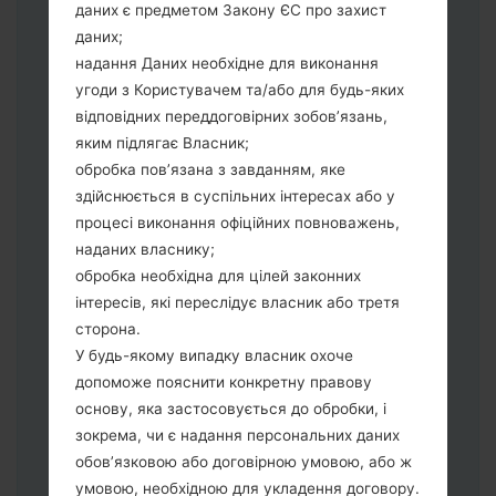
збереження Ваших даних.
даних є предметом Закону ЄС про захист
Тепер вимкніть пристрій і увійдіть у
даних;
"Download" режим. Усі методи як це
надання Даних необхідне для виконання
зробити:
угоди з Користувачем та/або для будь-яких
Натисніть та утримуйти клавіші:
відповідних переддоговірних зобов’язань,
живлення, збільшення гучності та Bixbi.
яким підлягає Власник;
Натисніть та утримуйте клавіші:
обробка пов’язана з завданням, яке
зменшення та збільшення гучності.
здійснюється в суспільних інтересах або у
Підключивши телефон до ПК
процесі виконання офіційних повноважень,
використовуючи USB кабель.
наданих власнику;
Натисніть та утримуйти клавіші:
обробка необхідна для цілей законних
живлення, збільшення гучності та
інтересів, які переслідує власник або третя
додому.
сторона.
Підключіть USB кабель та натисніть
У будь-якому випадку власник охоче
клавіші: зменшення звуку та Bixbi.
допоможе пояснити конкретну правову
Натисніть та утримуйти клавіші:
основу, яка застосовується до обробки, і
живлення та збільшення гучності.
зокрема, чи є надання персональних даних
Далі підключить телефон до ПК,
обов’язковою або договірною умовою, або ж
програма Odin повина виявити Ваш
умовою, необхідною для укладення договору.