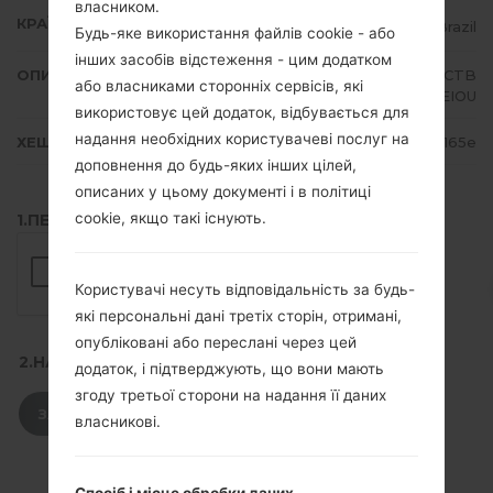
власником.
КРАЇНА
Brazil
Будь-яке використання файлів cookie - або
інших засобів відстеження - цим додатком
ОПИС
TIM, Claro, Vivo, Oi, Sercomtel, CTB
або власниками сторонніх сервісів, які
C, Nextel, AEIOU
використовує цей додаток, відбувається для
надання необхідних користувачеві послуг на
ХЕШ
f4f8de8716422ebd139d758553a4165e
доповнення до будь-яких інших цілей,
описаних у цьому документі і в політиці
cookie, якщо такі існують.
1.ПЕРЕВІРТИ НАЯВНІСТЬ RECAPTCHA
Користувачі несуть відповідальність за будь-
які персональні дані третіх сторін, отримані,
опубліковані або переслані через цей
2.НАТИСНІТЬ, ЩОБ ЗАВАНТАЖИТИ
додаток, і підтверджують, що вони мають
згоду третьої сторони на надання її даних
ЗАВАНТАЖИТИ
власникові.