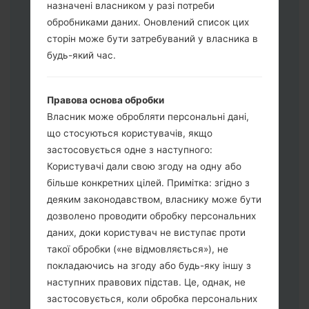
назначені власником у разі потреби
обробниками даних. Оновлений список цих
сторін може бути затребуваний у власника в
Завантажте на свій ПК:
Odin 3
.
будь-який час.
Далі завантажте та розпакуйте файл
прошивки.
Вам потрібно 1 (Вибрати 1 файл
Правова основа обробки
прошивки тут) або 5 (Вибрати 5 файл
Власник може обробляти персональні дані,
прошивки тут) файлів для прошивки:
що стосуються користувачів, якщо
AP: "System & Recovery"
застосовується одне з наступного:
CP: "Modem & Radio"
Користувачі дали свою згоду на одну або
CSC_***: "Country & Region & Operator"
більше конкретних цілей. Примітка: згідно з
HOME_CSC_***: "Country & Region &
деяким законодавством, власнику може бути
Operator"
дозволено проводити обробку персональних
Додайте усі файли у програму Odin 3.
даних, доки користувач не виступає проти
Якщо ви хочете прошити телефон та
такої обробки («не відмовляється»), не
скинути до заводських налаштувань
покладаючись на згоду або будь-яку іншу з
оберіть CSC_***, у іншому випадку
наступних правових підстав. Це, однак, не
виберіть HOME_CSC_*** для
застосовується, коли обробка персональних