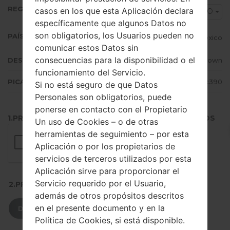
REGIÓN
casos en los que esta Aplicación declara
MXO
específicamente que algunos Datos no
son obligatorios, los Usuarios pueden no
PAÍS (UN/EL PAÍS)
Mexico
comunicar estos Datos sin
consecuencias para la disponibilidad o el
DESCRIPCIÓN
Unknown
funcionamiento del Servicio.
PICADILLO
9aaedc7cd6a04ec6d05bc5881139c390
Si no está seguro de que Datos
Personales son obligatorios, puede
ponerse en contacto con el Propietario
1.PRESIONE EL BOTÓN PARA CARGAR LOS ARCHIVOS
Un uso de Cookies – o de otras
herramientas de seguimiento – por esta
Aplicación o por los propietarios de
servicios de terceros utilizados por esta
Aplicación sirve para proporcionar el
Servicio requerido por el Usuario,
2.PRESIONE PARA DESCARGAR
además de otros propósitos descritos
en el presente documento y en la
DESCARGAR
Política de Cookies, si está disponible.