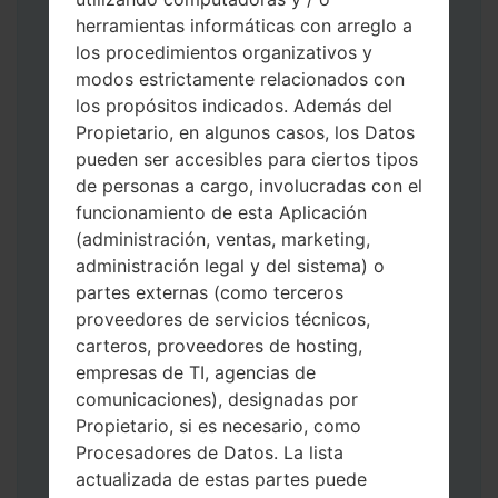
herramientas informáticas con arreglo a
los procedimientos organizativos y
modos estrictamente relacionados con
los propósitos indicados. Además del
Descargue a su PC: la última versión de
Propietario, en algunos casos, los Datos
Odin 3
.
pueden ser accesibles para ciertos tipos
A continuación, extraiga el archivo de
de personas a cargo, involucradas con el
firmware.
funcionamiento de esta Aplicación
Debe obtener 1 (si es archivo 1, elíjalo aquí)
(administración, ventas, marketing,
o 5 (si es archivo 5, selecciónelo aquí):
administración legal y del sistema) o
AP: "Sistema y Recuperación"
partes externas (como terceros
CP: "Módem y Radio"
proveedores de servicios técnicos,
CSC _ ***: "País y región y operador"
carteros, proveedores de hosting,
HOME_CSC _ ***: "País y regióny
empresas de TI, agencias de
operador"
comunicaciones), designadas por
Agregue todos los archivos a Odin 3.
Propietario, si es necesario, como
Si desea hacer clean flash, use CSC _ *** o
Procesadores de Datos. La lista
use HOME_CSC _ *** para mantener sus
actualizada de estas partes puede
datos y aplicaciones.