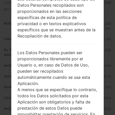
completo sobre cómo actualizar el firmware oficial
Datos Personales recopilados son
en dispositivos Samsung
aquí
proporcionados en las secciones
específicas de esta política de
privacidad o en textos explicativos
NOMBRE DE ARCHIVO
SM-J710MN_1_20190822100840_ta5
oa80zkt_fac
específicos que se muestran antes de la
Recopilación de datos.
TIPO DE FIRMWARE
1 file
EL TAMAÑO DEL
2.11 GiB
Los Datos Personales pueden ser
ARCHIVO
proporcionados libremente por el
Usuario o, en caso de Datos de Uso,
MODELO
Samsung SM-J710MN
pueden ser recopilados
SISTEMA OPERATIVO
Android Oreo 8.1.0
automáticamente cuando se usa esta
Aplicación.
PDA/AP VERSIÓN
J710MNVJS4CSF1
A menos que se especifique lo contrario,
todos los Datos solicitados por esta
CSC VERSIÓN
J710MNUUB4CSA2
Aplicación son obligatorios y falta de
prestación de estos Datos puede
MODEM/CP VERSIÓN
J710MNUBS4CSG2
imposibilitar prestación de servicios. En