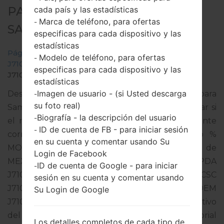
PARA SM-J710MN -
cada país y las estadísticas
Marca de teléfono, para ofertas
-
SAMSUNGGALAXY J7 2016
especificas para cada dispositivo y las
estadísticas
Página principal
→
Galaxy J7 2016
→
SamsungSM-
Modelo de teléfono, para ofertas
-
J710MN
→
SM-
especificas para cada dispositivo y las
J710MN_1_20190822100840_ta5oa80zkt_fac.zip
estadísticas
Imagen de usuario - (si Usted descarga
Descargue la última actualización de firmware para
-
su foto real)
Samsung Galaxy J7 2016, pero no olvide verificar si
Biografía - la descripción del usuario
-
el número de modelo de su teléfono inteligente
ID de cuenta de FB - para iniciar sesión
-
corresponde al número de modelo indicado %
en su cuenta y comentar usando Su
MODEL%. El código del firmware es MXO de
Login de Facebook
MEXICO. El producto viene con la versión PDA
ID de cuenta de Google - para iniciar
-
J710MNVJS4CSF1 y la versión CSC
sesión en su cuenta y comentar usando
J710MNUUB4CSA2,Versión de MODEM
Su Login de Google
J710MNUBS4CSG2. La versión del sistema operativo
del firmware dado es Android Oreo 8.1.0. Tutorial
Los detalles completos de cada tipo de