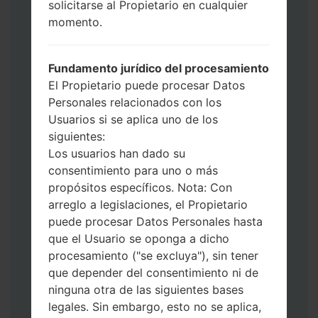
solicitarse al Propietario en cualquier
Ahora apague su teléfono y entre al Modo
momento.
de Descarga. Cómo hacer todos los
métodos:
Presione y mantenga presionados la
Fundamento jurídico del procesamiento
tecla de Encendido, el botón de Subir
El Propietario puede procesar Datos
volumen y la tecla de Bixby.
Personales relacionados con los
Presione y mantenga presionadas las
Usuarios si se aplica uno de los
teclas de Subir y de Bajar volumen y
siguientes:
luego conecte un cable USB.
Los usuarios han dado su
Presione y mantenga presionados la
consentimiento para uno o más
tecla de Encendido, el botón de Bajar
propósitos específicos. Nota: Con
volumen y la tecla de Inicio.
arreglo a legislaciones, el Propietario
Conecte un cable USB, luego
puede procesar Datos Personales hasta
mantenga presionados el botón de Bixby
que el Usuario se oponga a dicho
y la tecla de Bajar volumen.
procesamiento ("se excluya"), sin tener
Presione y mantenga presionados la
que depender del consentimiento ni de
tecla de Encendido y el botón de Subir
ninguna otra de las siguientes bases
volumen.
legales. Sin embargo, esto no se aplica,
Luego, conecte su dispositivo a PC, Odin