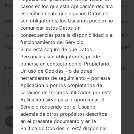
REGIÓN
casos en los que esta Aplicación declara
PCW
específicamente que algunos Datos no
son obligatorios, los Usuarios pueden no
PAÍS (UN/EL PAÍS)
Panama
comunicar estos Datos sin
consecuencias para la disponibilidad o el
DESCRIPCIÓN
+Movil
funcionamiento del Servicio.
PICADILLO
59dcb6bf019867750e4f1bfd40eb117
Si no está seguro de que Datos
Personales son obligatorios, puede
ponerse en contacto con el Propietario
1.PRESIONE EL BOTÓN PARA CARGAR LOS ARCHIVOS
Un uso de Cookies – o de otras
herramientas de seguimiento – por esta
Aplicación o por los propietarios de
servicios de terceros utilizados por esta
Aplicación sirve para proporcionar el
Servicio requerido por el Usuario,
2.PRESIONE PARA DESCARGAR
además de otros propósitos descritos
en el presente documento y en la
DESCARGAR
Política de Cookies, si está disponible.