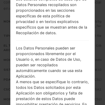
completo sobre cómo actualizar el firmware oficial
Datos Personales recopilados son
en dispositivos Samsung
aquí
proporcionados en las secciones
específicas de esta política de
privacidad o en textos explicativos
NOMBRE DE ARCHIVO
SM-J710MN_1_20200115100729_lz5g
qlwy3f_fac
específicos que se muestran antes de la
Recopilación de datos.
TIPO DE FIRMWARE
1 file
EL TAMAÑO DEL
2.11 GiB
Los Datos Personales pueden ser
ARCHIVO
proporcionados libremente por el
Usuario o, en caso de Datos de Uso,
MODELO
Samsung SM-J710MN
pueden ser recopilados
SISTEMA OPERATIVO
Android Oreo 8.1.0
automáticamente cuando se usa esta
Aplicación.
PDA/AP VERSIÓN
J710MNUBS4CSL1
A menos que se especifique lo contrario,
todos los Datos solicitados por esta
CSC VERSIÓN
J710MNUUB4CSA2
Aplicación son obligatorios y falta de
prestación de estos Datos puede
MODEM/CP VERSIÓN
J710MNUBS4CSL1
imposibilitar prestación de servicios. En