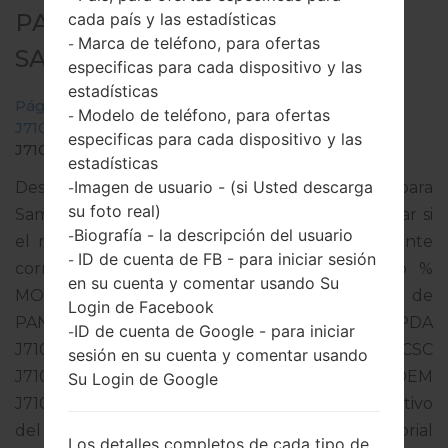
PARA SM-J710MN -
cada país y las estadísticas
Marca de teléfono, para ofertas
-
SAMSUNGGALAXY J7 2016
especificas para cada dispositivo y las
estadísticas
Página principal
→
Galaxy J7 2016
→
SamsungSM-
Modelo de teléfono, para ofertas
-
J710MN
→
SM-
especificas para cada dispositivo y las
J710MN_1_20200115100729_lz5gqlwy3f_fac.zip
estadísticas
Imagen de usuario - (si Usted descarga
Descargue la última actualización de firmware para
-
su foto real)
Samsung Galaxy J7 2016, pero no olvide verificar si
Biografía - la descripción del usuario
-
el número de modelo de su teléfono inteligente
ID de cuenta de FB - para iniciar sesión
-
corresponde al número de modelo indicado %
en su cuenta y comentar usando Su
MODEL%. El código del firmware es PCW de
Login de Facebook
PANAMA. El producto viene con la versión PDA
ID de cuenta de Google - para iniciar
-
J710MNUBS4CSL1 y la versión CSC
sesión en su cuenta y comentar usando
J710MNUUB4CSA2,Versión de MODEM
Su Login de Google
J710MNUBS4CSL1. La versión del sistema operativo
del firmware dado es Android Oreo 8.1.0. Tutorial
Los detalles completos de cada tipo de