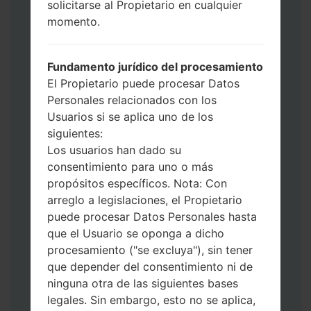
solicitarse al Propietario en cualquier
Ahora apague su teléfono y entre al Modo
momento.
de Descarga. Cómo hacer todos los
métodos:
Presione y mantenga presionados la
Fundamento jurídico del procesamiento
tecla de Encendido, el botón de Subir
El Propietario puede procesar Datos
volumen y la tecla de Bixby.
Personales relacionados con los
Presione y mantenga presionadas las
Usuarios si se aplica uno de los
teclas de Subir y de Bajar volumen y
siguientes:
luego conecte un cable USB.
Los usuarios han dado su
Presione y mantenga presionados la
consentimiento para uno o más
tecla de Encendido, el botón de Bajar
propósitos específicos. Nota: Con
volumen y la tecla de Inicio.
arreglo a legislaciones, el Propietario
Conecte un cable USB, luego
puede procesar Datos Personales hasta
mantenga presionados el botón de Bixby
que el Usuario se oponga a dicho
y la tecla de Bajar volumen.
procesamiento ("se excluya"), sin tener
Presione y mantenga presionados la
que depender del consentimiento ni de
tecla de Encendido y el botón de Subir
ninguna otra de las siguientes bases
volumen.
legales. Sin embargo, esto no se aplica,
Luego, conecte su dispositivo a PC, Odin