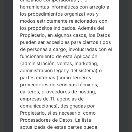
herramientas informáticas con arreglo a
los procedimientos organizativos y
modos estrictamente relacionados con
los propósitos indicados. Además del
Descargue a su PC: la última versión de
Propietario, en algunos casos, los Datos
Odin 3
.
pueden ser accesibles para ciertos tipos
A continuación, extraiga el archivo de
de personas a cargo, involucradas con el
firmware.
funcionamiento de esta Aplicación
Debe obtener 1 (si es archivo 1, elíjalo aquí)
(administración, ventas, marketing,
o 5 (si es archivo 5, selecciónelo aquí):
administración legal y del sistema) o
AP: "Sistema y Recuperación"
partes externas (como terceros
CP: "Módem y Radio"
proveedores de servicios técnicos,
CSC _ ***: "País y región y operador"
carteros, proveedores de hosting,
HOME_CSC _ ***: "País y regióny
empresas de TI, agencias de
operador"
comunicaciones), designadas por
Agregue todos los archivos a Odin 3.
Propietario, si es necesario, como
Si desea hacer clean flash, use CSC _ *** o
Procesadores de Datos. La lista
use HOME_CSC _ *** para mantener sus
actualizada de estas partes puede
datos y aplicaciones.