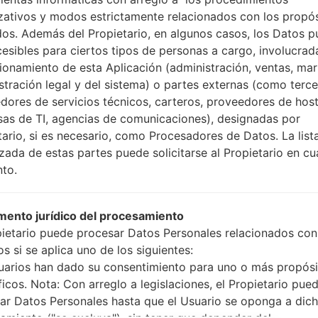
Cómo hacer todos los
zativos y modos estrictamente relacionados con los propó
Presione y mantenga
dos. Además del Propietario, en algunos casos, los Datos 
botón de Subir volumen
cesibles para ciertos tipos de personas a cargo, involucrad
Presione y mantenga
cionamiento de esta Aplicación (administración, ventas, mar
Bajar volumen y lueg
stración legal y del sistema) o partes externas (como terc
Presione y mantenga
dores de servicios técnicos, carteros, proveedores de host
botón de Bajar volumen
as de TI, agencias de comunicaciones), designadas por
Conecte un cable 
tario, si es necesario, como Procesadores de Datos. La list
botón de Bixby y la te
izada de estas partes puede solicitarse al Propietario en cu
Presione y manteng
to.
el botón de Subir vol
Luego, conecte su dis
teléfono y el núme
ento jurídico del procesamiento
pantalla.
pietario puede procesar Datos Personales relacionados con
Especifique solo e
s si se aplica uno de los siguientes:
Automático.
uarios han dado su consentimiento para uno o más propósi
Finalmente, presione 
ficos. Nota: Con arreglo a legislaciones, el Propietario pue
reiniciará y se descone
ar Datos Personales hasta que el Usuario se oponga a dic
amiento ("se excluya"), sin tener que depender del