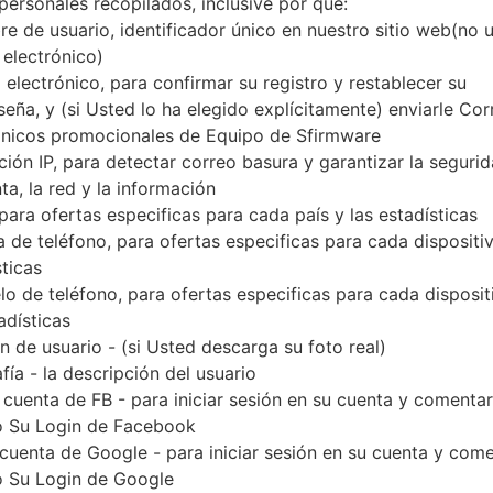
personales recopilados, inclusive por qué:
Descargue la última actualización de firmware pa
e de usuario, identificador único en nuestro sitio web(no 
verificar si el número de modelo de su teléfono i
 electrónico)
indicado % MODEL%. El código del firmware es AR
 electrónico, para confirmar su registro y restablecer su
versión PDA J710MNUBS4CSL1 y la versión 
seña, y (si Usted lo ha elegido explícitamente) enviarle Cor
J710MNUBS4CSL1. La versión del sistema operativo
ónicos promocionales de Equipo de Sfirmware
Tutorial completo sobre cómo actualizar el firmwar
ción IP, para detectar correo basura y garantizar la seguri
ta, la red y la información
 para ofertas especificas para cada país y las estadísticas
NOMBRE DE
SM-J710MN_1_20191220074454
TI
 de teléfono, para ofertas especificas para cada dispositiv
ARCHIVO
_y4ata2xo6j
sticas
EL TAMAÑO DEL
1.66 GiB
M
o de teléfono, para ofertas especificas para cada disposit
ARCHIVO
adísticas
 de usuario - (si Usted descarga su foto real)
SISTEMA
Android Oreo 8.1.0
PD
fía - la descripción del usuario
OPERATIVO
 cuenta de FB - para iniciar sesión en su cuenta y comentar
CSC VERSIÓN
J710MNUUB4CSA2
M
 Su Login de Facebook
VE
 cuenta de Google - para iniciar sesión en su cuenta y com
 Su Login de Google
REGIÓN
PA