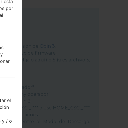
r esta
dos por
el
 última versión de
Odin 3
.
os
ga el archivo de firmware.
 y
chivo 1, elíjalo aquí) o 5 (si es archivo 5,
ionar
peración"
"
gión y operador"
ís y regióny operador"
ar el
ivos a Odin 3.
cción
lash, use CSC _ *** o use HOME_CSC _ ***
s y aplicaciones.
 y / o
éfono y entre al Modo de Descarga.