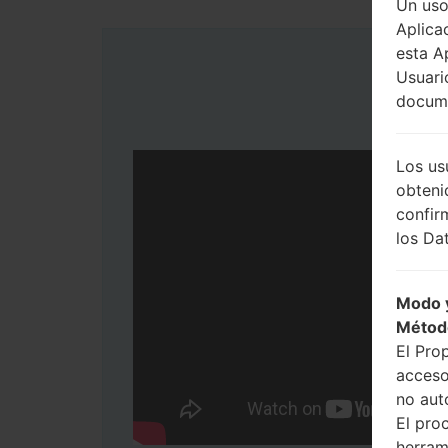
Un uso
Aplica
esta A
Usuari
docume
Los us
obteni
confir
los Dat
Modo y
Métod
El Pro
acceso
no aut
El pro
herram