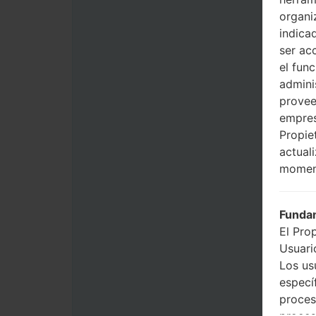
organi
indica
ser ac
el fun
admini
provee
empres
Propie
actual
momen
Fundam
El Pro
Usuario
Los us
especí
proces
proces