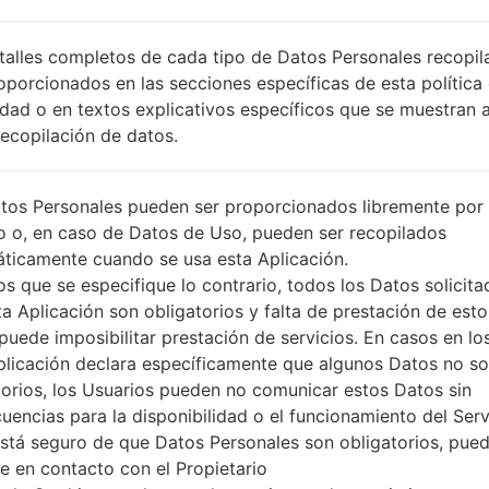
ARO
DESCRIPCIÓN
Personal, Claro, Movistar, Ance
PI
talles completos de cada tipo de Datos Personales recopi
l, Vox, Tigo
O
oporcionados en las secciones específicas de esta política
idad o en textos explicativos específicos que se muestran 
Recopilación de datos.
1.PRESIONE EL BOTÓN PARA CARGAR LOS
2
ARCHIVOS
tos Personales pueden ser proporcionados libremente por 
o o, en caso de Datos de Uso, pueden ser recopilados
ticamente cuando se usa esta Aplicación.
s que se especifique lo contrario, todos los Datos solicita
ta Aplicación son obligatorios y falta de prestación de esto
puede imposibilitar prestación de servicios. En casos en lo
plicación declara específicamente que algunos Datos no s
torios, los Usuarios pueden no comunicar estos Datos sin
uencias para la disponibilidad o el funcionamiento del Serv
está seguro de que Datos Personales son obligatorios, pue
e en contacto con el Propietario