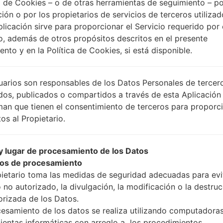
 de Cookies – o de otras herramientas de seguimiento – po
ción o por los propietarios de servicios de terceros utiliza
plicación sirve para proporcionar el Servicio requerido por 
Instrucciones
o, además de otros propósitos descritos en el presente
nto y en la Política de Cookies, si está disponible.
Descargue a su PC: la
uarios son responsables de los Datos Personales de tercer
A continuación, extrai
dos, publicados o compartidos a través de esta Aplicación
Debe obtener 1 (si es ar
man que tienen el consentimiento de terceros para proporc
selecciónelo aquí):
os al Propietario.
AP: "Sistema y Recu
CP: "Módem y Radio
 lugar de procesamiento de los Datos
CSC _ ***: "País y re
os de procesamiento
HOME_CSC _ ***: "Pa
pietario toma las medidas de seguridad adecuadas para evit
Agregue todos los arch
 no autorizado, la divulgación, la modificación o la destru
Si desea hacer clean f
orizada de los Datos.
para mantener sus dato
cesamiento de los datos se realiza utilizando computadoras
Ahora apague su tel
ientas informáticas con arreglo a los procedimientos