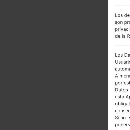
Los de
son pr
privac
de la 
Los Da
Usuari
automá
A meno
por es
Datos 
esta A
obliga
consec
Si no 
poners