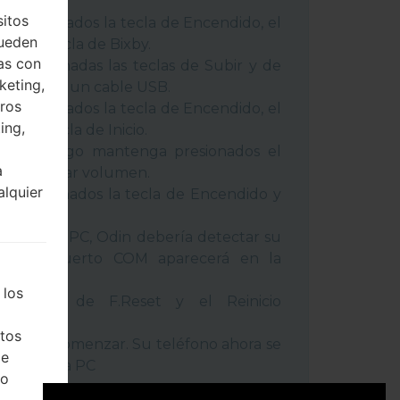
 métodos:
sitos
 presionados la tecla de Encendido, el
pueden
 y la tecla de Bixby.
as con
 presionadas las teclas de Subir y de
keting,
o conecte un cable USB.
eros
 presionados la tecla de Encendido, el
ing,
 y la tecla de Inicio.
USB, luego mantenga presionados el
a
cla de Bajar volumen.
alquier
a presionados la tecla de Encendido y
umen.
positivo a PC, Odin debería detectar su
ro de puerto COM aparecerá en la
 los
l tiempo de F.Reset y el Reinicio
tos
la tecla Comenzar. Su teléfono ahora se
de
ctará de la PC
ho