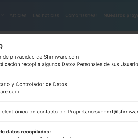
Articles
Las notícias
Cómo flashear
Nuestros proy
R
ca de privacidad de Sfirmware.com
plicación recopila algunos Datos Personales de sus Usuario
tario y Controlador de Datos
ware.com
FIRMWARE OFICIAL #124209 PA
SAMSUNGGALAXY J7 2016
 electrónico de contacto del Propietario:support@sfirmwa
Página principal
→
Galaxy J7 2016
→
SamsungSM-J7
J710MN_1_20191220074454_y4ata2xo6j.zip
de datos recopilados: