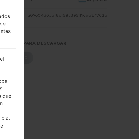
CADILL
a07e04d0aef6bf58a395117cbe24702e
lados
 de
antes
.PRESIONE PARA DESCARGAR
DESCARGAR
el
dos
s
s que
on
icio.
de