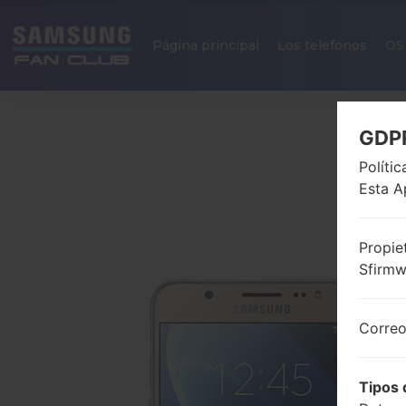
Página principal
Los telefonos
OS
GDP
Políti
Esta A
Propie
Sfirm
Correo
Tipos 