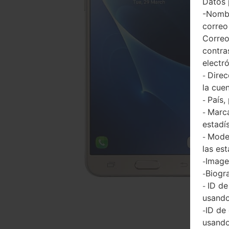
Datos 
-Nombr
correo
Correo
contra
electr
Direc
-
la cuen
País,
-
Marca
-
estadí
Model
-
las est
Imagen
-
Biogra
-
ID de
-
usando
ID de
-
usando