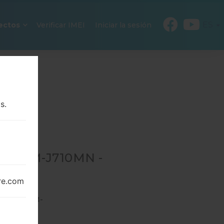
ES
ectos
Verificar IMEI
Iniciar la sesión
s.
RA SM-J710MN -
re.com
10MN
→
SM-