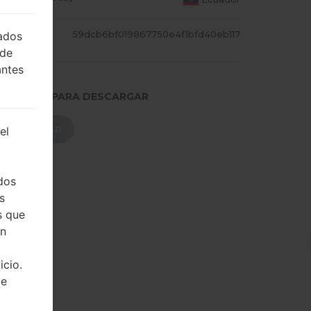
CADILL
59dcb6bf019867750e4f1bfd40eb117
lados
 de
antes
.PRESIONE PARA DESCARGAR
DESCARGAR
el
dos
s
s que
on
icio.
de