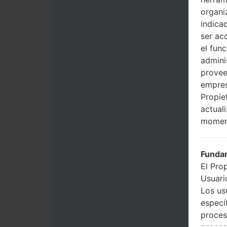
organi
indica
ser ac
el fun
admini
provee
empres
Propie
actual
momen
Fundam
El Pro
Usuario
Los us
especí
proces
proces