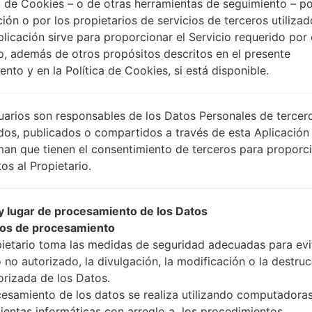
 de Cookies – o de otras herramientas de seguimiento – po
ción o por los propietarios de servicios de terceros utiliza
plicación sirve para proporcionar el Servicio requerido por 
Instrucciones
o, además de otros propósitos descritos en el presente
nto y en la Política de Cookies, si está disponible.
Descargue a su PC: la
uarios son responsables de los Datos Personales de tercer
A continuación, extrai
dos, publicados o compartidos a través de esta Aplicación
Debe obtener 1 (si es ar
man que tienen el consentimiento de terceros para proporc
selecciónelo aquí):
os al Propietario.
AP: "Sistema y Recu
CP: "Módem y Radio
 lugar de procesamiento de los Datos
CSC _ ***: "País y re
os de procesamiento
HOME_CSC _ ***: "Pa
pietario toma las medidas de seguridad adecuadas para evit
Agregue todos los arch
 no autorizado, la divulgación, la modificación o la destru
Si desea hacer clean f
orizada de los Datos.
para mantener sus dato
cesamiento de los datos se realiza utilizando computadoras
Ahora apague su tel
ientas informáticas con arreglo a los procedimientos