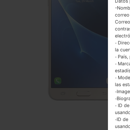
Datos 
-Nombr
correo
Correo
contra
electr
Direc
-
la cuen
País,
-
Marca
-
estadí
Model
-
las est
Imagen
-
Biogra
-
ID de
-
usando
ID de
-
usando