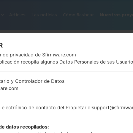
Articles
Las notícias
Cómo flashear
Nuestros proy
R
ca de privacidad de Sfirmware.com
plicación recopila algunos Datos Personales de sus Usuario
tario y Controlador de Datos
ware.com
FIRMWARE OFICIAL #124208 PA
SAMSUNGGALAXY J7 2016
 electrónico de contacto del Propietario:support@sfirmwa
Página principal
→
Galaxy J7 2016
→
SamsungSM-J7
J710MN_1_20200115100729_lz5gqlwy3f_fac.zip
de datos recopilados: