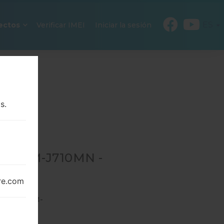
ES
ectos
Verificar IMEI
Iniciar la sesión
s.
RA SM-J710MN -
re.com
10MN
→
SM-