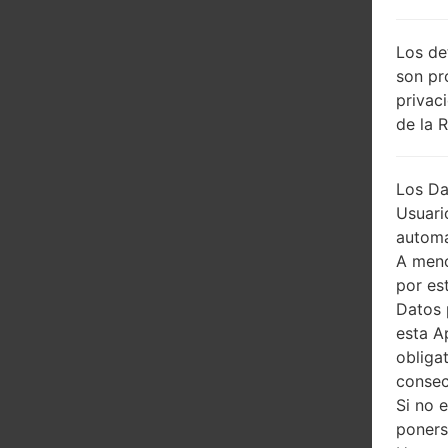
Los de
son pr
privac
de la 
Los Da
Usuari
automá
A meno
por es
Datos 
esta A
obliga
consec
Si no 
poners