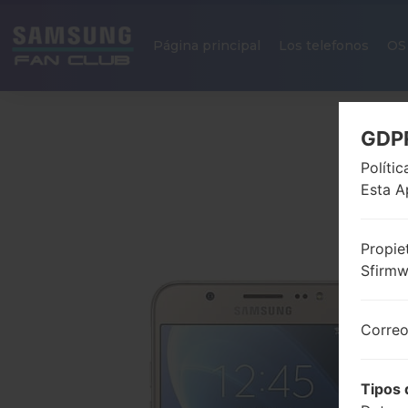
Página principal
Los telefonos
OS
GDP
Políti
Esta A
Propie
Sfirm
Correo
Tipos 