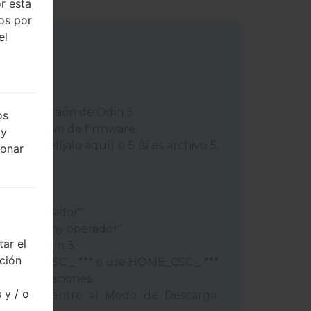
r esta
dos por
el
 última versión de
Odin 3
.
os
ga el archivo de firmware.
 y
chivo 1, elíjalo aquí) o 5 (si es archivo 5,
ionar
peración"
"
gión y operador"
ís y regióny operador"
ar el
ivos a Odin 3.
cción
lash, use CSC _ *** o use HOME_CSC _ ***
s y aplicaciones.
 y / o
éfono y entre al Modo de Descarga.