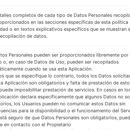
EON
DESCRIPCIÓN
Claro, Movistar, ALE EC
PI
talles completos de cada tipo de Datos Personales recopi
O
oporcionados en las secciones específicas de esta política
idad o en textos explicativos específicos que se muestran 
Recopilación de datos.
1.PRESIONE EL BOTÓN PARA CARGAR LOS
2
ARCHIVOS
tos Personales pueden ser proporcionados libremente por 
o o, en caso de Datos de Uso, pueden ser recopilados
ticamente cuando se usa esta Aplicación.
s que se especifique lo contrario, todos los Datos solicita
ta Aplicación son obligatorios y falta de prestación de esto
puede imposibilitar prestación de servicios. En casos en lo
plicación declara específicamente que algunos Datos no s
torios, los Usuarios pueden no comunicar estos Datos sin
uencias para la disponibilidad o el funcionamiento del Serv
está seguro de que Datos Personales son obligatorios, pue
e en contacto con el Propietario