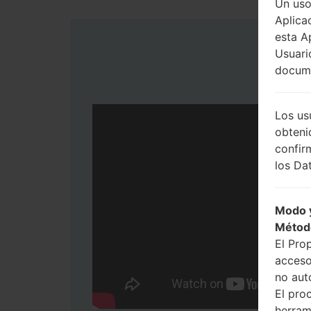
Un uso
Aplica
esta A
Usuari
docume
Los us
obteni
confir
los Dat
Modo y
Métod
El Pro
acceso
no aut
El pro
herram