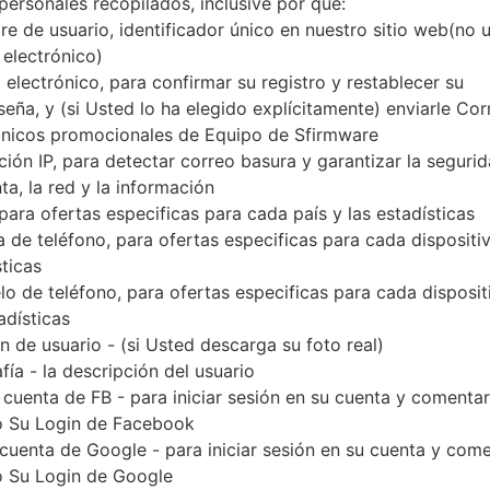
personales recopilados, inclusive por qué:
Descargue la última actualización de firmware pa
e de usuario, identificador único en nuestro sitio web(no 
verificar si el número de modelo de su teléfono i
 electrónico)
indicado % MODEL%. El código del firmware es E
 electrónico, para confirmar su registro y restablecer su
versión PDA J710MNUBS4CSL1 y la versión 
seña, y (si Usted lo ha elegido explícitamente) enviarle Cor
J710MNUBS4CSL1. La versión del sistema operativo
ónicos promocionales de Equipo de Sfirmware
Tutorial completo sobre cómo actualizar el firmwar
ción IP, para detectar correo basura y garantizar la seguri
ta, la red y la información
 para ofertas especificas para cada país y las estadísticas
NOMBRE DE
SM-J710MN_1_20200115100729_
TI
 de teléfono, para ofertas especificas para cada dispositiv
ARCHIVO
lz5gqlwy3f_fac
sticas
EL TAMAÑO DEL
2.11 GiB
M
o de teléfono, para ofertas especificas para cada disposit
ARCHIVO
adísticas
 de usuario - (si Usted descarga su foto real)
SISTEMA
Android Oreo 8.1.0
PD
fía - la descripción del usuario
OPERATIVO
 cuenta de FB - para iniciar sesión en su cuenta y comentar
CSC VERSIÓN
J710MNUUB4CSA2
M
 Su Login de Facebook
VE
 cuenta de Google - para iniciar sesión en su cuenta y com
 Su Login de Google
REGIÓN
PA