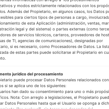
Cómo hacer todos los
zativos y modos estrictamente relacionados con los propó
Presione y mantenga
dos. Además del Propietario, en algunos casos, los Datos 
botón de Subir volumen
cesibles para ciertos tipos de personas a cargo, involucrad
Presione y mantenga
cionamiento de esta Aplicación (administración, ventas, mar
Bajar volumen y lueg
stración legal y del sistema) o partes externas (como terc
Presione y mantenga
dores de servicios técnicos, carteros, proveedores de host
botón de Bajar volumen
as de TI, agencias de comunicaciones), designadas por
Conecte un cable 
tario, si es necesario, como Procesadores de Datos. La list
botón de Bixby y la te
izada de estas partes puede solicitarse al Propietario en cu
Presione y manteng
to.
el botón de Subir vol
Luego, conecte su dis
teléfono y el núme
ento jurídico del procesamiento
pantalla.
pietario puede procesar Datos Personales relacionados con
Especifique solo e
s si se aplica uno de los siguientes:
Automático.
uarios han dado su consentimiento para uno o más propósi
Finalmente, presione 
ficos. Nota: Con arreglo a legislaciones, el Propietario pue
reiniciará y se descone
ar Datos Personales hasta que el Usuario se oponga a dic
amiento ("se excluya"), sin tener que depender del