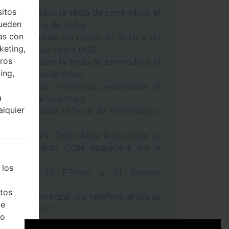
 métodos:
sitos
 presionados la tecla de Encendido, el
pueden
 y la tecla de Bixby.
as con
 presionadas las teclas de Subir y de
keting,
o conecte un cable USB.
eros
 presionados la tecla de Encendido, el
ing,
 y la tecla de Inicio.
USB, luego mantenga presionados el
a
cla de Bajar volumen.
alquier
a presionados la tecla de Encendido y
umen.
positivo a PC, Odin debería detectar su
ro de puerto COM aparecerá en la
 los
l tiempo de F.Reset y el Reinicio
tos
la tecla Comenzar. Su teléfono ahora se
de
ctará de la PC
ho