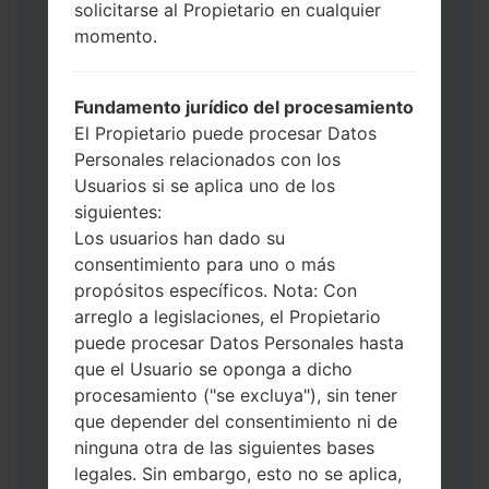
solicitarse al Propietario en cualquier
datos y aplicaciones.
momento.
Ahora apague su teléfono y entre al Modo
de Descarga. Cómo hacer todos los
métodos:
Fundamento jurídico del procesamiento
Presione y mantenga presionados la
El Propietario puede procesar Datos
tecla de Encendido, el botón de Subir
Personales relacionados con los
volumen y la tecla de Bixby.
Usuarios si se aplica uno de los
Presione y mantenga presionadas las
siguientes:
teclas de Subir y de Bajar volumen y
Los usuarios han dado su
luego conecte un cable USB.
consentimiento para uno o más
Presione y mantenga presionados la
propósitos específicos. Nota: Con
tecla de Encendido, el botón de Bajar
arreglo a legislaciones, el Propietario
volumen y la tecla de Inicio.
puede procesar Datos Personales hasta
Conecte un cable USB, luego
que el Usuario se oponga a dicho
mantenga presionados el botón de Bixby
procesamiento ("se excluya"), sin tener
y la tecla de Bajar volumen.
que depender del consentimiento ni de
Presione y mantenga presionados la
ninguna otra de las siguientes bases
tecla de Encendido y el botón de Subir
legales. Sin embargo, esto no se aplica,