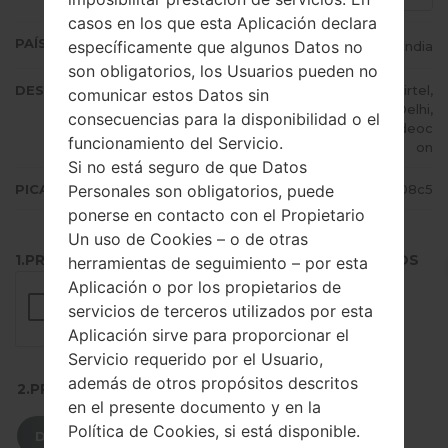
casos en los que esta Aplicación declara
PAÍS (UN/EL PAÍS)
específicamente que algunos Datos no
India
son obligatorios, los Usuarios pueden no
DESCRIPCIÓN
Cheers, STEL, TataDocomo, Airtel,
comunicar estos Datos sin
CellOne, Vodafone IN, Dolphin Delhi,
consecuencias para la disponibilidad o el
IDEA, Reliance RTel, Uninor, Videoc
funcionamiento del Servicio.
on
Si no está seguro de que Datos
Personales son obligatorios, puede
PICADILLO
3da8252cea87ce253aa9a8e321a08c5
ponerse en contacto con el Propietario
Un uso de Cookies – o de otras
1.PRESIONE EL BOTÓN PARA CARGAR LOS ARCHIVOS
herramientas de seguimiento – por esta
Aplicación o por los propietarios de
servicios de terceros utilizados por esta
Aplicación sirve para proporcionar el
Servicio requerido por el Usuario,
además de otros propósitos descritos
2.PRESIONE PARA DESCARGAR
en el presente documento y en la
Política de Cookies, si está disponible.
DESCARGAR