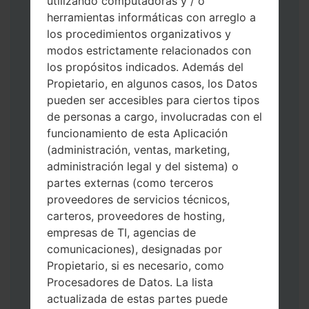
utilizando computadoras y / o
herramientas informáticas con arreglo a
los procedimientos organizativos y
modos estrictamente relacionados con
los propósitos indicados. Además del
Propietario, en algunos casos, los Datos
Descargue a su PC: la última versión de
pueden ser accesibles para ciertos tipos
Odin 3
.
de personas a cargo, involucradas con el
A continuación, extraiga el archivo de
funcionamiento de esta Aplicación
firmware.
(administración, ventas, marketing,
Debe obtener 1 (si es archivo 1, elíjalo aquí)
administración legal y del sistema) o
o 5 (si es archivo 5, selecciónelo aquí):
partes externas (como terceros
AP: "Sistema y Recuperación"
proveedores de servicios técnicos,
CP: "Módem y Radio"
carteros, proveedores de hosting,
CSC _ ***: "País y región y operador"
empresas de TI, agencias de
HOME_CSC _ ***: "País y regióny
comunicaciones), designadas por
operador"
Propietario, si es necesario, como
Agregue todos los archivos a Odin 3.
Procesadores de Datos. La lista
Si desea hacer clean flash, use CSC _ *** o
actualizada de estas partes puede
use HOME_CSC _ *** para mantener sus