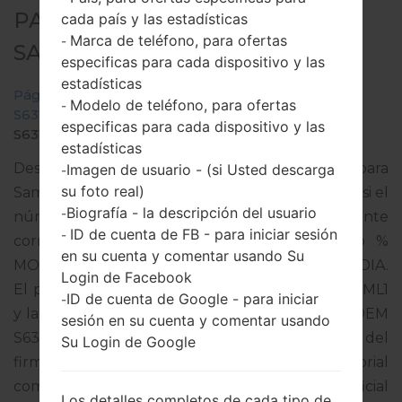
PARA GT-S6312 -
cada país y las estadísticas
Marca de teléfono, para ofertas
-
SAMSUNGGALAXY Y DUOS
especificas para cada dispositivo y las
estadísticas
Página principal
→
Galaxy Y Duos
→
SamsungGT-
Modelo de teléfono, para ofertas
-
S6312
→
GT-
especificas para cada dispositivo y las
S6312_INU_1_20140428145730_ybb24ojplv_fac.zip
estadísticas
Descargue la última actualización de firmware para
Imagen de usuario - (si Usted descarga
-
su foto real)
Samsung Galaxy Y Duos, pero no olvide verificar si el
Biografía - la descripción del usuario
-
número de modelo de su teléfono inteligente
ID de cuenta de FB - para iniciar sesión
-
corresponde al número de modelo indicado %
en su cuenta y comentar usando Su
MODEL%. El código del firmware es INU de INDIA.
Login de Facebook
El producto viene con la versión PDA S6312XXAML1
ID de cuenta de Google - para iniciar
-
y la versión CSC S6312ODDAML1,Versión de MODEM
sesión en su cuenta y comentar usando
S6312DDAML1. La versión del sistema operativo del
Su Login de Google
firmware dado es Android Jelly Bean 4.1.2. Tutorial
completo sobre cómo actualizar el firmware oficial
Los detalles completos de cada tipo de