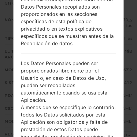
en dispositivos Samsung
aquí
Datos Personales recopilados son
proporcionados en las secciones
NOMBRE DE ARCHIVO
GT-S6312_INU_1_20140428145730_y
específicas de esta política de
bb24ojplv_fac
privacidad o en textos explicativos
específicos que se muestran antes de la
TIPO DE FIRMWARE
4 files
Recopilación de datos.
EL TAMAÑO DEL
604.11 MiB
ARCHIVO
Los Datos Personales pueden ser
MODELO
Samsung GT-S6312
proporcionados libremente por el
Usuario o, en caso de Datos de Uso,
SISTEMA OPERATIVO
Android Jelly Bean 4.1.2
pueden ser recopilados
automáticamente cuando se usa esta
PDA/AP VERSIÓN
S6312XXAML1
Aplicación.
A menos que se especifique lo contrario,
CSC VERSIÓN
S6312ODDAML1
todos los Datos solicitados por esta
MODEM/CP VERSIÓN
S6312DDAML1
Aplicación son obligatorios y falta de
prestación de estos Datos puede
REGIÓN
INU
imposibilitar prestación de servicios. En