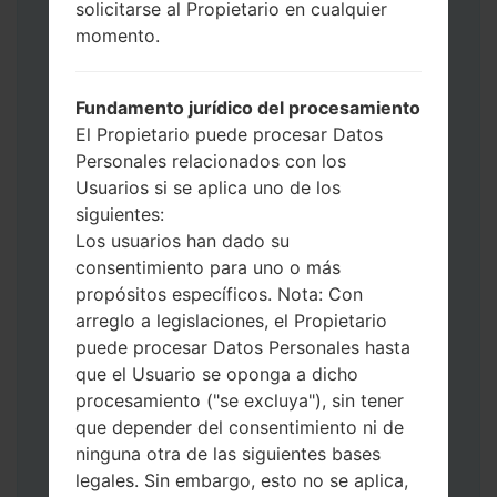
solicitarse al Propietario en cualquier
datos y aplicaciones.
momento.
Ahora apague su teléfono y entre al Modo
de Descarga. Cómo hacer todos los
métodos:
Fundamento jurídico del procesamiento
Presione y mantenga presionados la
El Propietario puede procesar Datos
tecla de Encendido, el botón de Subir
Personales relacionados con los
volumen y la tecla de Bixby.
Usuarios si se aplica uno de los
Presione y mantenga presionadas las
siguientes:
teclas de Subir y de Bajar volumen y
Los usuarios han dado su
luego conecte un cable USB.
consentimiento para uno o más
Presione y mantenga presionados la
propósitos específicos. Nota: Con
tecla de Encendido, el botón de Bajar
arreglo a legislaciones, el Propietario
volumen y la tecla de Inicio.
puede procesar Datos Personales hasta
Conecte un cable USB, luego
que el Usuario se oponga a dicho
mantenga presionados el botón de Bixby
procesamiento ("se excluya"), sin tener
y la tecla de Bajar volumen.
que depender del consentimiento ni de
Presione y mantenga presionados la
ninguna otra de las siguientes bases
tecla de Encendido y el botón de Subir
legales. Sin embargo, esto no se aplica,
volumen.