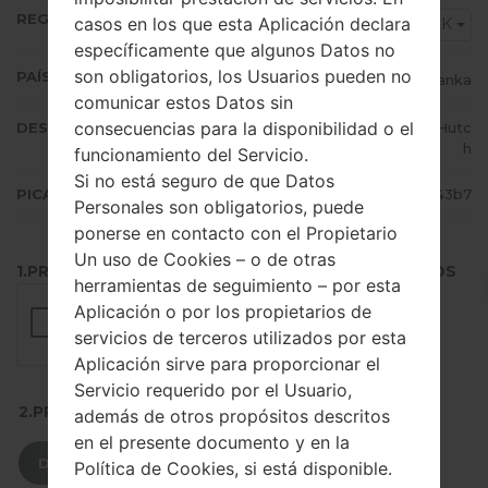
REGIÓN
casos en los que esta Aplicación declara
SLK
específicamente que algunos Datos no
son obligatorios, los Usuarios pueden no
PAÍS (UN/EL PAÍS)
Sri Lanka
comunicar estos Datos sin
consecuencias para la disponibilidad o el
DESCRIPCIÓN
Dialog, Mobitel, Etisalat, Airtel, Hutc
h
funcionamiento del Servicio.
Si no está seguro de que Datos
PICADILLO
434bd3b791f48ff699e26196854343b7
Personales son obligatorios, puede
ponerse en contacto con el Propietario
Un uso de Cookies – o de otras
1.PRESIONE EL BOTÓN PARA CARGAR LOS ARCHIVOS
herramientas de seguimiento – por esta
Aplicación o por los propietarios de
servicios de terceros utilizados por esta
Aplicación sirve para proporcionar el
Servicio requerido por el Usuario,
2.PRESIONE PARA DESCARGAR
además de otros propósitos descritos
en el presente documento y en la
DESCARGAR
Política de Cookies, si está disponible.