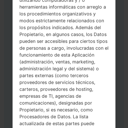
utilizando computadoras y / o
herramientas informáticas con arreglo a
los procedimientos organizativos y
modos estrictamente relacionados con
los propósitos indicados. Además del
Propietario, en algunos casos, los Datos
Descargue a su PC: la última versión de
pueden ser accesibles para ciertos tipos
Odin 3
.
de personas a cargo, involucradas con el
A continuación, extraiga el archivo de
funcionamiento de esta Aplicación
firmware.
(administración, ventas, marketing,
Debe obtener 1 (si es archivo 1, elíjalo aquí)
administración legal y del sistema) o
o 5 (si es archivo 5, selecciónelo aquí):
partes externas (como terceros
AP: "Sistema y Recuperación"
proveedores de servicios técnicos,
CP: "Módem y Radio"
carteros, proveedores de hosting,
CSC _ ***: "País y región y operador"
empresas de TI, agencias de
HOME_CSC _ ***: "País y regióny
comunicaciones), designadas por
operador"
Propietario, si es necesario, como
Agregue todos los archivos a Odin 3.
Procesadores de Datos. La lista
Si desea hacer clean flash, use CSC _ *** o
actualizada de estas partes puede
use HOME_CSC _ *** para mantener sus