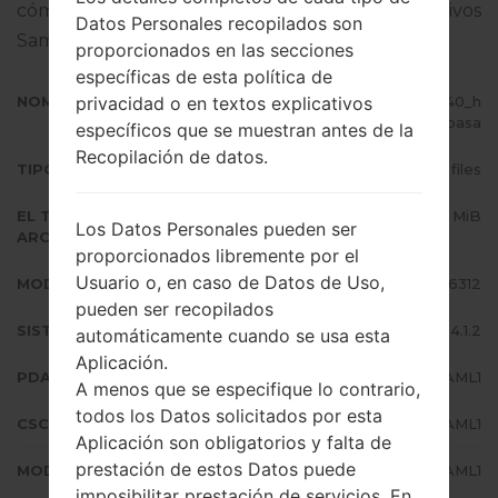
cómo actualizar el firmware oficial en dispositivos
Datos Personales recopilados son
Samsung
aquí
proporcionados en las secciones
específicas de esta política de
privacidad o en textos explicativos
NOMBRE DE ARCHIVO
GT-S6312_SLK_1_20131220104540_h
3e7o9basa
específicos que se muestran antes de la
Recopilación de datos.
TIPO DE FIRMWARE
4 files
EL TAMAÑO DEL
602.8 MiB
Los Datos Personales pueden ser
ARCHIVO
proporcionados libremente por el
Usuario o, en caso de Datos de Uso,
MODELO
Samsung GT-S6312
pueden ser recopilados
SISTEMA OPERATIVO
Android Jelly Bean 4.1.2
automáticamente cuando se usa esta
Aplicación.
PDA/AP VERSIÓN
S6312XXAML1
A menos que se especifique lo contrario,
todos los Datos solicitados por esta
CSC VERSIÓN
S6312ODDAML1
Aplicación son obligatorios y falta de
prestación de estos Datos puede
MODEM/CP VERSIÓN
S6312DDAML1
imposibilitar prestación de servicios. En