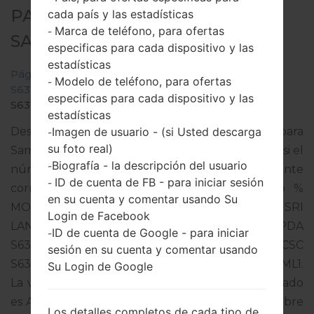
PARA GT-S6312 -
cada país y las estadísticas
Marca de teléfono, para ofertas
-
SAMSUNGGALAXY Y DUOS
especificas para cada dispositivo y las
estadísticas
Página principal
→
Galaxy Y Duos
→
SamsungGT-
Modelo de teléfono, para ofertas
-
S6312
→
GT-
especificas para cada dispositivo y las
S6312_SLK_1_20131220104540_h3e7o9basa.zip
estadísticas
Imagen de usuario - (si Usted descarga
Descargue la última actualización de firmware para
-
su foto real)
Samsung Galaxy Y Duos, pero no olvide verificar si el
Biografía - la descripción del usuario
-
número de modelo de su teléfono inteligente
ID de cuenta de FB - para iniciar sesión
-
corresponde al número de modelo indicado %
en su cuenta y comentar usando Su
MODEL%. El código del firmware es SLK de SRI
Login de Facebook
LANKA. El producto viene con la versión PDA
ID de cuenta de Google - para iniciar
-
S6312XXAML1 y la versión CSC
sesión en su cuenta y comentar usando
S6312ODDAML1,Versión de MODEM S6312DDAML1.
Su Login de Google
La versión del sistema operativo del firmware dado
es Android Jelly Bean 4.1.2. Tutorial completo sobre
Los detalles completos de cada tipo de