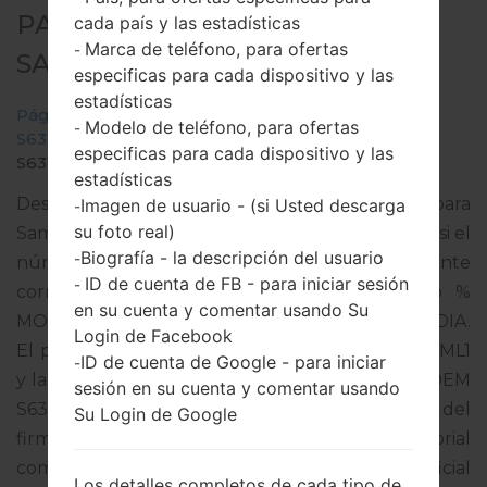
PARA GT-S6312 -
cada país y las estadísticas
Marca de teléfono, para ofertas
-
SAMSUNGGALAXY Y DUOS
especificas para cada dispositivo y las
estadísticas
Página principal
→
Galaxy Y Duos
→
SamsungGT-
Modelo de teléfono, para ofertas
-
S6312
→
GT-
especificas para cada dispositivo y las
S6312_INU_1_20131220104610_37gq8keyp2.zip
estadísticas
Descargue la última actualización de firmware para
Imagen de usuario - (si Usted descarga
-
su foto real)
Samsung Galaxy Y Duos, pero no olvide verificar si el
Biografía - la descripción del usuario
-
número de modelo de su teléfono inteligente
ID de cuenta de FB - para iniciar sesión
-
corresponde al número de modelo indicado %
en su cuenta y comentar usando Su
MODEL%. El código del firmware es INU de INDIA.
Login de Facebook
El producto viene con la versión PDA S6312XXAML1
ID de cuenta de Google - para iniciar
-
y la versión CSC S6312ODDAML1,Versión de MODEM
sesión en su cuenta y comentar usando
S6312DDAML1. La versión del sistema operativo del
Su Login de Google
firmware dado es Android Jelly Bean 4.1.2. Tutorial
completo sobre cómo actualizar el firmware oficial
Los detalles completos de cada tipo de