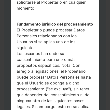
solicitarse al Propietario en cualquier
datos y aplicaciones.
momento.
Ahora apague su teléfono y entre al Modo
de Descarga. Cómo hacer todos los
métodos:
Fundamento jurídico del procesamiento
Presione y mantenga presionados la
El Propietario puede procesar Datos
tecla de Encendido, el botón de Subir
Personales relacionados con los
volumen y la tecla de Bixby.
Usuarios si se aplica uno de los
Presione y mantenga presionadas las
siguientes:
teclas de Subir y de Bajar volumen y
Los usuarios han dado su
luego conecte un cable USB.
consentimiento para uno o más
Presione y mantenga presionados la
propósitos específicos. Nota: Con
tecla de Encendido, el botón de Bajar
arreglo a legislaciones, el Propietario
volumen y la tecla de Inicio.
puede procesar Datos Personales hasta
Conecte un cable USB, luego
que el Usuario se oponga a dicho
mantenga presionados el botón de Bixby
procesamiento ("se excluya"), sin tener
y la tecla de Bajar volumen.
que depender del consentimiento ni de
Presione y mantenga presionados la
ninguna otra de las siguientes bases
tecla de Encendido y el botón de Subir
legales. Sin embargo, esto no se aplica,