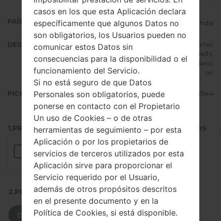
casos en los que esta Aplicación declara
PAÍS (UN/EL PAÍS)
específicamente que algunos Datos no
India
son obligatorios, los Usuarios pueden no
DESCRIPCIÓN
Cheers, STEL, TataDocomo, Airtel,
comunicar estos Datos sin
CellOne, Vodafone IN, Dolphin Delhi,
consecuencias para la disponibilidad o el
IDEA, Reliance RTel, Uninor, Videoc
funcionamiento del Servicio.
on
Si no está seguro de que Datos
Personales son obligatorios, puede
PICADILLO
319ebbe09b936cc12036eeb12962a9e4
ponerse en contacto con el Propietario
Un uso de Cookies – o de otras
1.PRESIONE EL BOTÓN PARA CARGAR LOS ARCHIVOS
herramientas de seguimiento – por esta
Aplicación o por los propietarios de
servicios de terceros utilizados por esta
Aplicación sirve para proporcionar el
Servicio requerido por el Usuario,
además de otros propósitos descritos
2.PRESIONE PARA DESCARGAR
en el presente documento y en la
Política de Cookies, si está disponible.
DESCARGAR