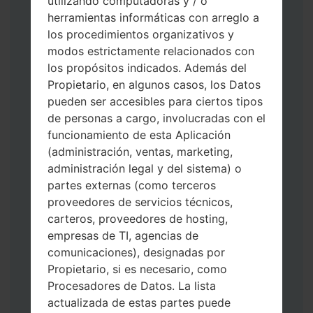
utilizando computadoras y / o
herramientas informáticas con arreglo a
los procedimientos organizativos y
modos estrictamente relacionados con
los propósitos indicados. Además del
Propietario, en algunos casos, los Datos
Descargue a su PC: la última versión de
pueden ser accesibles para ciertos tipos
Odin 3
.
de personas a cargo, involucradas con el
A continuación, extraiga el archivo de
funcionamiento de esta Aplicación
firmware.
(administración, ventas, marketing,
Debe obtener 1 (si es archivo 1, elíjalo aquí)
administración legal y del sistema) o
o 5 (si es archivo 5, selecciónelo aquí):
partes externas (como terceros
AP: "Sistema y Recuperación"
proveedores de servicios técnicos,
CP: "Módem y Radio"
carteros, proveedores de hosting,
CSC _ ***: "País y región y operador"
empresas de TI, agencias de
HOME_CSC _ ***: "País y regióny
comunicaciones), designadas por
operador"
Propietario, si es necesario, como
Agregue todos los archivos a Odin 3.
Procesadores de Datos. La lista
Si desea hacer clean flash, use CSC _ *** o
actualizada de estas partes puede
use HOME_CSC _ *** para mantener sus