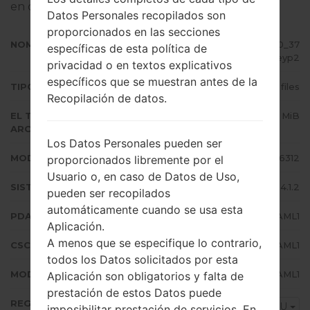
en dispositivos Samsung
aquí
Datos Personales recopilados son
proporcionados en las secciones
NOMBRE DE ARCHIVO
GT-S6312_INU_1_20131220104610_37
específicas de esta política de
gq8keyp2
privacidad o en textos explicativos
específicos que se muestran antes de la
TIPO DE FIRMWARE
4 files
Recopilación de datos.
EL TAMAÑO DEL
602.8 MiB
ARCHIVO
Los Datos Personales pueden ser
MODELO
Samsung GT-S6312
proporcionados libremente por el
Usuario o, en caso de Datos de Uso,
SISTEMA OPERATIVO
Android Jelly Bean 4.1.2
pueden ser recopilados
automáticamente cuando se usa esta
PDA/AP VERSIÓN
S6312XXAML1
Aplicación.
A menos que se especifique lo contrario,
CSC VERSIÓN
S6312ODDAML1
todos los Datos solicitados por esta
MODEM/CP VERSIÓN
S6312DDAML1
Aplicación son obligatorios y falta de
prestación de estos Datos puede
REGIÓN
INU
imposibilitar prestación de servicios. En