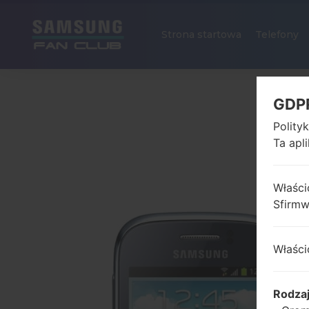
Strona startowa
Telefony
GDP
Polity
Ta apl
Właści
Sfirm
Właści
Rodza