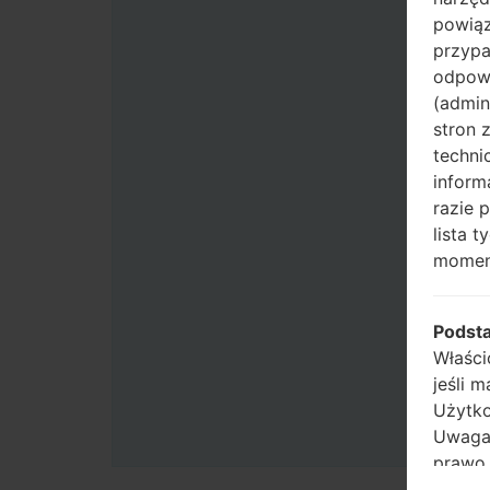
powiąz
przypa
odpowi
(admin
stron 
techni
inform
razie 
lista 
momen
Podst
Właści
jeśli 
Użytko
Uwaga:
prawo 
wyrazi