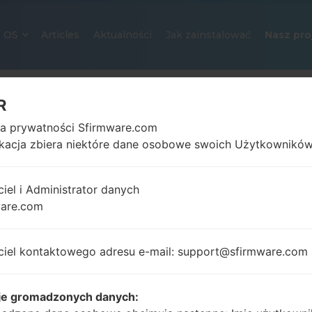
OS
Articles
Aktualności
Jak zainstalować
Nasz pro
R
ka prywatności Sfirmware.com
ikacja zbiera niektóre dane osobowe swoich Użytkowników
ciel i Administrator danych
ware.com
OFICJALNE OPROGRAMOWANIE #
SAMSUNGGALAXY Y DUOS
ciel kontaktowego adresu e-mail: support@sfirmware.com
Strona startowa
→
Galaxy Y Duos
→
SamsungGT-S631
S6312_INU_1_20140428145730_ybb24ojplv_fac.zip
je gromadzonych danych: