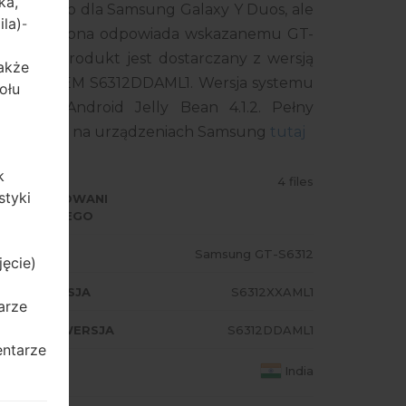
ka,
kładowego dla Samsung Galaxy Y Duos, ale
ila)
-
ego smartfona odpowiada wskazanemu GT-
INDIA. Produkt jest dostarczany z wersją
także
rsja MODEM S6312DDAML1. Wersja systemu
ołu
go to Android Jelly Bean 4.1.2. Pełny
układowego na urządzeniach Samsung
tutaj
k
ODZAJ
4 files
styki
PROGRAMOWANI
 UKŁADOWEGO
ODEL
Samsung GT-S6312
jęcie)
A/AP WERSJA
S6312XXAML1
arze
ODEM/CP WERSJA
S6312DDAML1
entarze
AJ
India