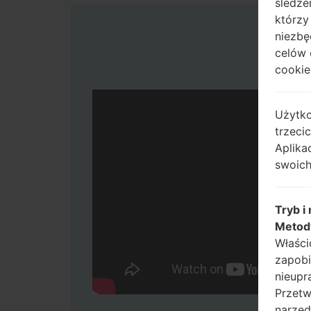
śledze
którzy
niezbę
celów 
cookie,
Użytko
trzeci
Aplika
swoich
Tryb i
Metod
Właści
zapobi
nieupr
Przetw
narzęd