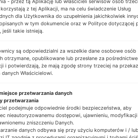
nia - przez tą Aplikację lub właścicieli serwisów osób trzec
 korzystają z tej Aplikacji, ma na celu świadczenie Usług
Instrukcje
dnych dla Użytkownika do uzupełnienia jakichkolwiek inny
opisanych w tym dokumencie oraz w Polityce dotyczącej 
 jeśli takie istnieją.
Pobierz na swój komp
wnicy są odpowiedzialni za wszelkie dane osobowe osób
Następnie wyodrębnij
ch otrzymane, opublikowane lub przesłane za pośrednictwe
Powinieneś otrzymać 1 
cji i potwierdzają, że mają zgodę strony trzeciej na przeka
plików (jeśli 5 plików w
 danych Właścicielowi.
AP: "System & Recov
CP: "Modem & Radio
CSC_***: "Country &
 miejsce przetwarzania danych
HOME_CSC_***: "Cou
y przetwarzania
Dodaj wszystkie pliki w
ciel podejmuje odpowiednie środki bezpieczeństwa, aby
Jeśli chcesz wyczyści
ec nieautoryzowanemu dostępowi, ujawnieniu, modyfikacji
HOME_CSC_ ***, aby
awnionemu zniszczeniu Danych.
aplikacje.
arzanie danych odbywa się przy użyciu komputerów i / lu
Teraz wyłącz swój tel
zi IT zgodnie z procedurami organizacyjnymi i trybami ściś