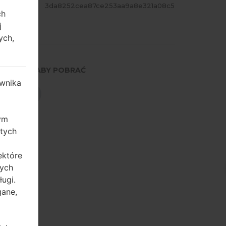
ASH
3da8252cea87ce253aa9a8e321a08c5
ch
j
ych,
NACIŚNIJ, ABY POBRAĆ
wnika
POBIERZ
zym
 tych
ektóre
tych
ugi.
gane,