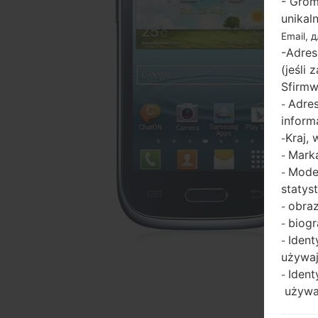
- Grom
unikal
Email, 
-Adres
(jeśli
Sfirmw
Adres
-
inform
Kraj,
-
Marka
-
Model
-
statys
obraz
-
biogr
-
Ident
-
używaj
Ident
-
używaj