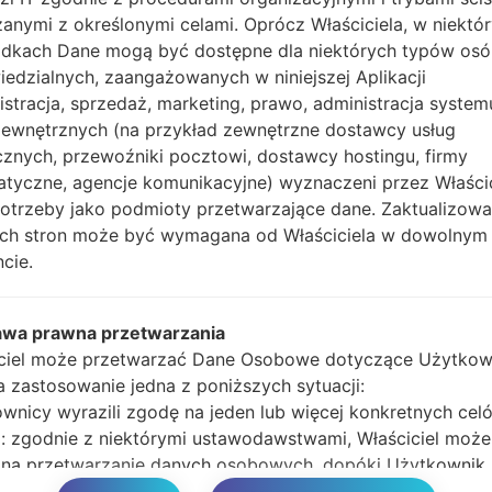
wykonać wszystkie me
anymi z określonymi celami. Oprócz Właściciela, w niektó
Naciśnij i przytrzyma
dkach Dane mogą być dostępne dla niektórych typów os
głośności i klawisz Bixb
edzialnych, zaangażowanych w niniejszej Aplikacji
Naciśnij i przytrzy
istracja, sprzedaż, marketing, prawo, administracja system
głośności, następnie 
zewnętrznych (na przykład zewnętrzne dostawcy usług
Naciśnij i przytrzyma
cznych, przewoźniki pocztowi, dostawcy hostingu, firmy
głośności i klawisz st
atyczne, agencje komunikacyjne) wyznaczeni przez Właści
Podłącz kabel USB,
potrzeby jako podmioty przetwarzające dane. Zaktualizow
przycisk Bixby i klawis
tych stron może być wymagana od Właściciela w dowolnym
Naciśnij i przytrzyma
cie.
głośności.
Następnie podłącz ur
wykryć telefon, a na 
awa prawna przetwarzania
Podaj tylko czas p
ciel może przetwarzać Dane Osobowe dotyczące Użytkow
automatycznego pono
ma zastosowanie jedna z poniższych sytuacji:
Na koniec naciśnij kl
wnicy wyrazili zgodę na jeden lub więcej konkretnych cel
ponownie i odłączy si
 zgodnie z niektórymi ustawodawstwami, Właściciel może
na przetwarzanie danych osobowych, dopóki Użytkownik 
 sprzeciwu wobec takiedo przetwarzania („nie zrezygnuje”)