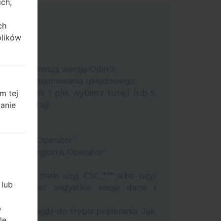
ich,
ch
plików
uter najnowszą wersję
Odin 3
.
 plik oprogramowania układowego.
m tej
plik (jeśli 1 plik wybierz tutaj) lub 5
zanie
ybierz tutaj):
ery"
"
 Region & Operator"
ntry & Region & Operator"
 Odin 3.
ć pamięć flash użyj CSC_*** albo użyj
 lub
 zachować wszystkie swoje dane i
b
efon i przejdź do trybu pobierania. Jak
le