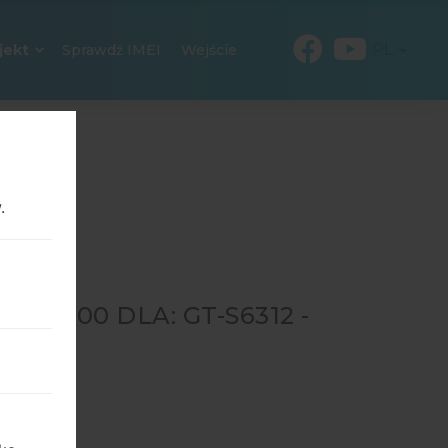
PL
jekt
Sprawdź IMEI
Wejście
.
25000 DLA: GT-S6312 -
2
→
GT-