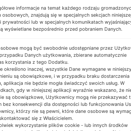
OPIS
Cheers, STEL, TataDocomo, Ai
H
ółowe informacje na temat każdego rodzaju gromadzony
rtel, CellOne, Vodafone IN, Dol
 osobowych, znajdują się w specjalnych sekcjach niniejsze
phin Delhi, IDEA, Reliance RTel,
Uninor, Videocon
ki prywatności lub w specjalnych komunikatach wyjaśniając
są wyświetlane bezpośrednio przed pobraniem Danych.
1.SPRAWDŹ RECAPTCHA
2.
osobowe mogą być swobodnie udostępniane przez Użytko
 przypadku Danych użytkowania, zbierane automatycznie
s korzystania z tego Dodatku.
nie określono inaczej, wszystkie Dane wymagane w niniejs
nieniu są obowiązkowe, i w przypadku braku dostarczenia
, aplikacja nie będzie mogła świadczyć swoich usług. W
dkach, gdy w niniejszej aplikacji wyraźnie wskazano, że ni
ie są obowiązkowe, Użytkownicy mogą nie przekazywać 
 bez konsekwencji dla dostępności lub funkcjonowania Usł
wnicy, którzy nie są pewni, które dane osobowe są wyma
kontaktować się z Właścicielem.
olwiek wykorzystanie plików cookie - lub innych środków