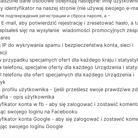
adzone dane osobowe obejmują następne: Imię użytkowni
Pobierz najnowszą aktualizację oprogramowania u
ny identyfikator na naszej stronie (nie używaj swojego e-ma
nie zapomnij sprawdzić, czy numer modelu Twoj
-
для подтверждения регистрации и сброса пароля, а
S6312. Kod oprogramowania układowego to INU z 
 E-mail, aby potwierdzić rejestrację i zresetować hasło, a 
PDA S6312XXAML1, wersja CSC S6312ODDAML1, we
 zapisałeś się) na wysyłanie wiadomości promocyjnych zesp
operacyjnego danego oprogramowania układowe
ares
 IP do wykrywania spamu i bezpieczeństwa konta, sieci i
poradnik na temat flashowania oprogramowania 
acji
 w przypadku specjalnych ofert dla każdego kraju i statysty
NAZWA PLIKU
GT-S6312_INU_1_201404281457
R
 telefonu, specjalne oferty dla każdego Urządzenia i staty
30_ybb24ojplv_fac
O
A
 telefonu dla ofert specjalnych dla każdego Urządzenia i
tyk
ROZMIAR PLIKU
604.11 MiB
M
 profilu użytkownika - (jeśli prześlesz swoje prawdziwe zd
afia - opis użytkownika
OS
Android Jelly Bean 4.1.2
PD
yfikator konta w fb - aby się zalogować i zostawić koment
ąc swojego loginu na Facebooku
CSC WERSJA
S6312ODDAML1
M
yfikator konta Google - aby się zalogować i zostawić kom
REGION
KR
ąc swojego loginu Google
INU