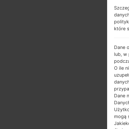
Szczeg
danych
polity
które 
Dane 
lub, w
podcza
O ile 
uzupeł
danych
przypa
Dane n
Danych
Użytko
mogą s
Jakiek