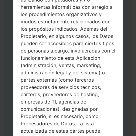
herramientas informáticas con arreglo a
los procedimientos organizativos y
modos estrictamente relacionados con
los propósitos indicados. Además del
Descargue a su PC: la última versión de
Propietario, en algunos casos, los Datos
Odin 3
.
pueden ser accesibles para ciertos tipos
A continuación, extraiga el archivo de
de personas a cargo, involucradas con el
firmware.
funcionamiento de esta Aplicación
Debe obtener 1 (si es archivo 1, elíjalo aquí)
(administración, ventas, marketing,
o 5 (si es archivo 5, selecciónelo aquí):
administración legal y del sistema) o
AP: "Sistema y Recuperación"
partes externas (como terceros
CP: "Módem y Radio"
proveedores de servicios técnicos,
CSC _ ***: "País y región y operador"
carteros, proveedores de hosting,
HOME_CSC _ ***: "País y regióny
empresas de TI, agencias de
operador"
comunicaciones), designadas por
Agregue todos los archivos a Odin 3.
Propietario, si es necesario, como
Si desea hacer clean flash, use CSC _ *** o
Procesadores de Datos. La lista
use HOME_CSC _ *** para mantener sus
actualizada de estas partes puede
datos y aplicaciones.