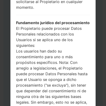
solicitarse al Propietario en cualquier
Ahora apague su teléfono y entre al Modo
momento.
de Descarga. Cómo hacer todos los
métodos:
Presione y mantenga presionados la
Fundamento jurídico del procesamiento
tecla de Encendido, el botón de Subir
El Propietario puede procesar Datos
volumen y la tecla de Bixby.
Personales relacionados con los
Presione y mantenga presionadas las
Usuarios si se aplica uno de los
teclas de Subir y de Bajar volumen y
siguientes:
luego conecte un cable USB.
Los usuarios han dado su
Presione y mantenga presionados la
consentimiento para uno o más
tecla de Encendido, el botón de Bajar
propósitos específicos. Nota: Con
volumen y la tecla de Inicio.
arreglo a legislaciones, el Propietario
Conecte un cable USB, luego
puede procesar Datos Personales hasta
mantenga presionados el botón de Bixby
que el Usuario se oponga a dicho
y la tecla de Bajar volumen.
procesamiento ("se excluya"), sin tener
Presione y mantenga presionados la
que depender del consentimiento ni de
tecla de Encendido y el botón de Subir
ninguna otra de las siguientes bases
volumen.
legales. Sin embargo, esto no se aplica,
Luego, conecte su dispositivo a PC, Odin