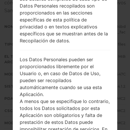
cómo actualizar el firmware oficial en dispositivos
Datos Personales recopilados son
Samsung
aquí
proporcionados en las secciones
específicas de esta política de
privacidad o en textos explicativos
NOMBRE DE ARCHIVO
SGH-I547C_1_20151022134727_14bd
kkbpmn_fac
específicos que se muestran antes de la
Recopilación de datos.
TIPO DE FIRMWARE
4 files
EL TAMAÑO DEL
720.38 MiB
Los Datos Personales pueden ser
ARCHIVO
proporcionados libremente por el
Usuario o, en caso de Datos de Uso,
MODELO
Samsung SGH-I547C
pueden ser recopilados
SISTEMA OPERATIVO
Android Jelly Bean 4.1.2
automáticamente cuando se usa esta
Aplicación.
PDA/AP VERSIÓN
I547CVLUAMC2
A menos que se especifique lo contrario,
todos los Datos solicitados por esta
CSC VERSIÓN
I547COYAAMC2
Aplicación son obligatorios y falta de
prestación de estos Datos puede
MODEM/CP VERSIÓN
I547CVLAMC2
imposibilitar prestación de servicios. En