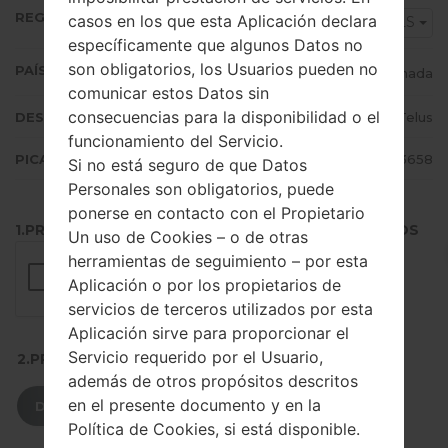
REGIÓN
casos en los que esta Aplicación declara
TLS
específicamente que algunos Datos no
son obligatorios, los Usuarios pueden no
PAÍS (UN/EL PAÍS)
Canada
comunicar estos Datos sin
consecuencias para la disponibilidad o el
DESCRIPCIÓN
Telus
funcionamiento del Servicio.
PICADILLO
2bb1a386e79b5d4ce763fb761de13658
Si no está seguro de que Datos
Personales son obligatorios, puede
ponerse en contacto con el Propietario
1.PRESIONE EL BOTÓN PARA CARGAR LOS ARCHIVOS
Un uso de Cookies – o de otras
herramientas de seguimiento – por esta
Aplicación o por los propietarios de
servicios de terceros utilizados por esta
Aplicación sirve para proporcionar el
Servicio requerido por el Usuario,
2.PRESIONE PARA DESCARGAR
además de otros propósitos descritos
en el presente documento y en la
DESCARGAR
Política de Cookies, si está disponible.