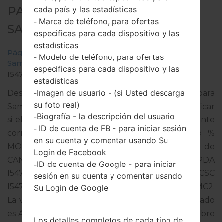
PARA SGH-I547C -
cada país y las estadísticas
Marca de teléfono, para ofertas
-
SAMSUNGGALAXY RUGBY LTE
especificas para cada dispositivo y las
estadísticas
Página principal
→
Galaxy Rugby LTE
→
Modelo de teléfono, para ofertas
-
SamsungSGH-I547C
→
SGH-
especificas para cada dispositivo y las
I547C_1_20151022134727_14bdkkbpmn_fac.zip
estadísticas
Imagen de usuario - (si Usted descarga
Descargue la última actualización de firmware para
-
su foto real)
Samsung Galaxy Rugby LTE, pero no olvide verificar
Biografía - la descripción del usuario
-
si el número de modelo de su teléfono inteligente
ID de cuenta de FB - para iniciar sesión
-
corresponde al número de modelo indicado %
en su cuenta y comentar usando Su
MODEL%. El código del firmware es TLS de
Login de Facebook
CANADA. El producto viene con la versión PDA
ID de cuenta de Google - para iniciar
-
I547CVLUAMC2 y la versión CSC
sesión en su cuenta y comentar usando
I547COYAAMC2,Versión de MODEM I547CVLAMC2.
Su Login de Google
La versión del sistema operativo del firmware dado
es Android Jelly Bean 4.1.2. Tutorial completo sobre
Los detalles completos de cada tipo de