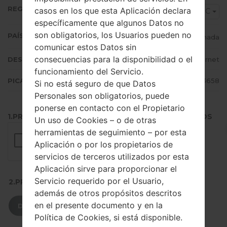
REGIÓN
casos en los que esta Aplicación declara
BMC
específicamente que algunos Datos no
son obligatorios, los Usuarios pueden no
PAÍS (UN/EL PAÍS)
Canada
comunicar estos Datos sin
consecuencias para la disponibilidad o el
DESCRIPCIÓN
Bell-Internet
funcionamiento del Servicio.
PICADILLO
2bb1a386e79b5d4ce763fb761de13658
Si no está seguro de que Datos
Personales son obligatorios, puede
ponerse en contacto con el Propietario
1.PRESIONE EL BOTÓN PARA CARGAR LOS ARCHIVOS
Un uso de Cookies – o de otras
herramientas de seguimiento – por esta
Aplicación o por los propietarios de
servicios de terceros utilizados por esta
Aplicación sirve para proporcionar el
Servicio requerido por el Usuario,
2.PRESIONE PARA DESCARGAR
además de otros propósitos descritos
en el presente documento y en la
DESCARGAR
Política de Cookies, si está disponible.