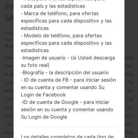
PARA SGH-I547C -
cada país y las estadísticas
Marca de teléfono, para ofertas
-
SAMSUNGGALAXY RUGBY LTE
especificas para cada dispositivo y las
estadísticas
Página principal
→
Galaxy Rugby LTE
→
Modelo de teléfono, para ofertas
-
SamsungSGH-I547C
→
SGH-
especificas para cada dispositivo y las
I547C_1_20151022134727_14bdkkbpmn_fac.zip
estadísticas
Imagen de usuario - (si Usted descarga
Descargue la última actualización de firmware para
-
su foto real)
Samsung Galaxy Rugby LTE, pero no olvide verificar
Biografía - la descripción del usuario
-
si el número de modelo de su teléfono inteligente
ID de cuenta de FB - para iniciar sesión
-
corresponde al número de modelo indicado %
en su cuenta y comentar usando Su
MODEL%. El código del firmware es BMC de
Login de Facebook
CANADA. El producto viene con la versión PDA
ID de cuenta de Google - para iniciar
-
I547CVLUAMC2 y la versión CSC
sesión en su cuenta y comentar usando
I547COYAAMC2,Versión de MODEM I547CVLAMC2.
Su Login de Google
La versión del sistema operativo del firmware dado
es Android Jelly Bean 4.1.2. Tutorial completo sobre
Los detalles completos de cada tipo de