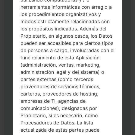
herramientas informáticas con arreglo a
los procedimientos organizativos y
modos estrictamente relacionados con
los propósitos indicados. Además del
Descargue a su PC: la última versión de
Propietario, en algunos casos, los Datos
Odin 3
.
pueden ser accesibles para ciertos tipos
A continuación, extraiga el archivo de
de personas a cargo, involucradas con el
firmware.
funcionamiento de esta Aplicación
Debe obtener 1 (si es archivo 1, elíjalo aquí)
(administración, ventas, marketing,
o 5 (si es archivo 5, selecciónelo aquí):
administración legal y del sistema) o
AP: "Sistema y Recuperación"
partes externas (como terceros
CP: "Módem y Radio"
proveedores de servicios técnicos,
CSC _ ***: "País y región y operador"
carteros, proveedores de hosting,
HOME_CSC _ ***: "País y regióny
empresas de TI, agencias de
operador"
comunicaciones), designadas por
Agregue todos los archivos a Odin 3.
Propietario, si es necesario, como
Si desea hacer clean flash, use CSC _ *** o
Procesadores de Datos. La lista
use HOME_CSC _ *** para mantener sus
actualizada de estas partes puede
datos y aplicaciones.