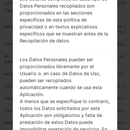
cómo actualizar el firmware oficial en dispositivos
Datos Personales recopilados son
Samsung
aquí
proporcionados en las secciones
específicas de esta política de
privacidad o en textos explicativos
NOMBRE DE ARCHIVO
SGH-I547C_1_20151022134727_14bd
kkbpmn_fac
específicos que se muestran antes de la
Recopilación de datos.
TIPO DE FIRMWARE
4 files
EL TAMAÑO DEL
720.38 MiB
Los Datos Personales pueden ser
ARCHIVO
proporcionados libremente por el
Usuario o, en caso de Datos de Uso,
MODELO
Samsung SGH-I547C
pueden ser recopilados
SISTEMA OPERATIVO
Android Jelly Bean 4.1.2
automáticamente cuando se usa esta
Aplicación.
PDA/AP VERSIÓN
I547CVLUAMC2
A menos que se especifique lo contrario,
todos los Datos solicitados por esta
CSC VERSIÓN
I547COYAAMC2
Aplicación son obligatorios y falta de
prestación de estos Datos puede
MODEM/CP VERSIÓN
I547CVLAMC2
imposibilitar prestación de servicios. En