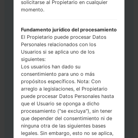
solicitarse al Propietario en cualquier
Ahora apague su teléfono y entre al Modo
momento.
de Descarga. Cómo hacer todos los
métodos:
Presione y mantenga presionados la
Fundamento jurídico del procesamiento
tecla de Encendido, el botón de Subir
El Propietario puede procesar Datos
volumen y la tecla de Bixby.
Personales relacionados con los
Presione y mantenga presionadas las
Usuarios si se aplica uno de los
teclas de Subir y de Bajar volumen y
siguientes:
luego conecte un cable USB.
Los usuarios han dado su
Presione y mantenga presionados la
consentimiento para uno o más
tecla de Encendido, el botón de Bajar
propósitos específicos. Nota: Con
volumen y la tecla de Inicio.
arreglo a legislaciones, el Propietario
Conecte un cable USB, luego
puede procesar Datos Personales hasta
mantenga presionados el botón de Bixby
que el Usuario se oponga a dicho
y la tecla de Bajar volumen.
procesamiento ("se excluya"), sin tener
Presione y mantenga presionados la
que depender del consentimiento ni de
tecla de Encendido y el botón de Subir
ninguna otra de las siguientes bases
volumen.
legales. Sin embargo, esto no se aplica,
Luego, conecte su dispositivo a PC, Odin