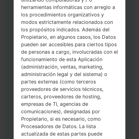
herramientas informáticas con arreglo a
los procedimientos organizativos y
modos estrictamente relacionados con
los propósitos indicados. Además del
Descargue a su PC: la última versión de
Propietario, en algunos casos, los Datos
Odin 3
.
pueden ser accesibles para ciertos tipos
A continuación, extraiga el archivo de
de personas a cargo, involucradas con el
firmware.
funcionamiento de esta Aplicación
Debe obtener 1 (si es archivo 1, elíjalo aquí)
(administración, ventas, marketing,
o 5 (si es archivo 5, selecciónelo aquí):
administración legal y del sistema) o
AP: "Sistema y Recuperación"
partes externas (como terceros
CP: "Módem y Radio"
proveedores de servicios técnicos,
CSC _ ***: "País y región y operador"
carteros, proveedores de hosting,
HOME_CSC _ ***: "País y regióny
empresas de TI, agencias de
operador"
comunicaciones), designadas por
Agregue todos los archivos a Odin 3.
Propietario, si es necesario, como
Si desea hacer clean flash, use CSC _ *** o
Procesadores de Datos. La lista
use HOME_CSC _ *** para mantener sus
actualizada de estas partes puede
datos y aplicaciones.