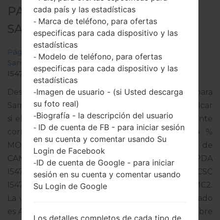
PARA SGH-I547C -
cada país y las estadísticas
Marca de teléfono, para ofertas
-
SAMSUNGGALAXY RUGBY LTE
especificas para cada dispositivo y las
estadísticas
Página principal
→
Galaxy Rugby LTE
→
Modelo de teléfono, para ofertas
-
SamsungSGH-I547C
→
SGH-
especificas para cada dispositivo y las
I547C_1_20151022134727_14bdkkbpmn_fac.zip
estadísticas
Imagen de usuario - (si Usted descarga
Descargue la última actualización de firmware para
-
su foto real)
Samsung Galaxy Rugby LTE, pero no olvide verificar
Biografía - la descripción del usuario
-
si el número de modelo de su teléfono inteligente
ID de cuenta de FB - para iniciar sesión
-
corresponde al número de modelo indicado %
en su cuenta y comentar usando Su
MODEL%. El código del firmware es KDO de
Login de Facebook
CANADA. El producto viene con la versión PDA
ID de cuenta de Google - para iniciar
-
I547CVLUAMC2 y la versión CSC
sesión en su cuenta y comentar usando
I547COYAAMC2,Versión de MODEM I547CVLAMC2.
Su Login de Google
La versión del sistema operativo del firmware dado
es Android Jelly Bean 4.1.2. Tutorial completo sobre
Los detalles completos de cada tipo de