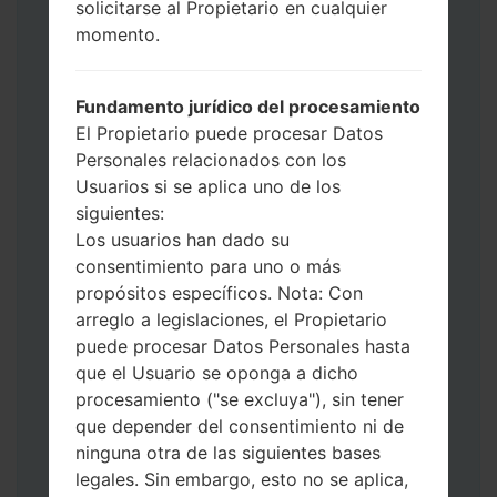
solicitarse al Propietario en cualquier
Ahora apague su teléfono y entre al Modo
momento.
de Descarga. Cómo hacer todos los
métodos:
Presione y mantenga presionados la
Fundamento jurídico del procesamiento
tecla de Encendido, el botón de Subir
El Propietario puede procesar Datos
volumen y la tecla de Bixby.
Personales relacionados con los
Presione y mantenga presionadas las
Usuarios si se aplica uno de los
teclas de Subir y de Bajar volumen y
siguientes:
luego conecte un cable USB.
Los usuarios han dado su
Presione y mantenga presionados la
consentimiento para uno o más
tecla de Encendido, el botón de Bajar
propósitos específicos. Nota: Con
volumen y la tecla de Inicio.
arreglo a legislaciones, el Propietario
Conecte un cable USB, luego
puede procesar Datos Personales hasta
mantenga presionados el botón de Bixby
que el Usuario se oponga a dicho
y la tecla de Bajar volumen.
procesamiento ("se excluya"), sin tener
Presione y mantenga presionados la
que depender del consentimiento ni de
tecla de Encendido y el botón de Subir
ninguna otra de las siguientes bases
volumen.
legales. Sin embargo, esto no se aplica,
Luego, conecte su dispositivo a PC, Odin