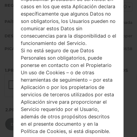
REGIÓN
casos en los que esta Aplicación declara
KDO
específicamente que algunos Datos no
son obligatorios, los Usuarios pueden no
PAÍS (UN/EL PAÍS)
Canada
comunicar estos Datos sin
consecuencias para la disponibilidad o el
DESCRIPCIÓN
Telus, Koodo, Rockhopper
funcionamiento del Servicio.
PICADILLO
2bb1a386e79b5d4ce763fb761de13658
Si no está seguro de que Datos
Personales son obligatorios, puede
ponerse en contacto con el Propietario
1.PRESIONE EL BOTÓN PARA CARGAR LOS ARCHIVOS
Un uso de Cookies – o de otras
herramientas de seguimiento – por esta
Aplicación o por los propietarios de
servicios de terceros utilizados por esta
Aplicación sirve para proporcionar el
Servicio requerido por el Usuario,
2.PRESIONE PARA DESCARGAR
además de otros propósitos descritos
en el presente documento y en la
DESCARGAR
Política de Cookies, si está disponible.