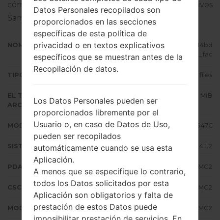
cómo actualizar el firmware oficial en dispositivos
Datos Personales recopilados son
Samsung
aquí
proporcionados en las secciones
específicas de esta política de
privacidad o en textos explicativos
NOMBRE DE ARCHIVO
SGH-I547C_1_20151022134727_14bd
kkbpmn_fac
específicos que se muestran antes de la
Recopilación de datos.
TIPO DE FIRMWARE
4 files
EL TAMAÑO DEL
720.38 MiB
Los Datos Personales pueden ser
ARCHIVO
proporcionados libremente por el
Usuario o, en caso de Datos de Uso,
MODELO
Samsung SGH-I547C
pueden ser recopilados
SISTEMA OPERATIVO
Android Jelly Bean 4.1.2
automáticamente cuando se usa esta
Aplicación.
PDA/AP VERSIÓN
I547CVLUAMC2
A menos que se especifique lo contrario,
todos los Datos solicitados por esta
CSC VERSIÓN
I547COYAAMC2
Aplicación son obligatorios y falta de
prestación de estos Datos puede
MODEM/CP VERSIÓN
I547CVLAMC2
imposibilitar prestación de servicios. En