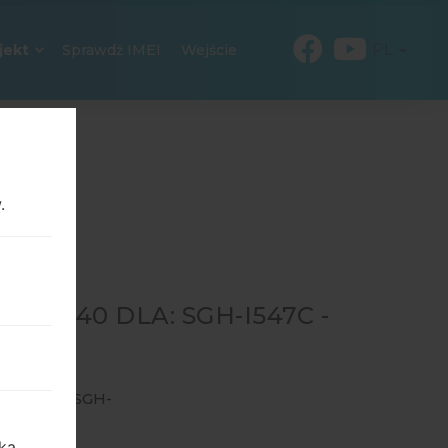
PL
jekt
Sprawdź IMEI
Wejście
.
25640 DLA: SGH-I547C -
-I547C
→
SGH-
ka,