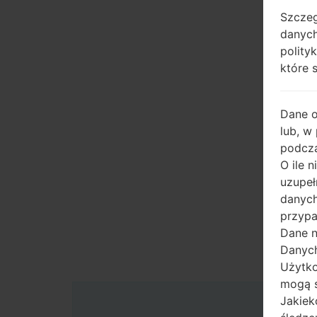
Szczeg
danych
polity
które 
Dane 
lub, w
podcza
O ile 
uzupeł
danych
przypa
Dane n
Danych
Użytko
mogą s
Jakiek