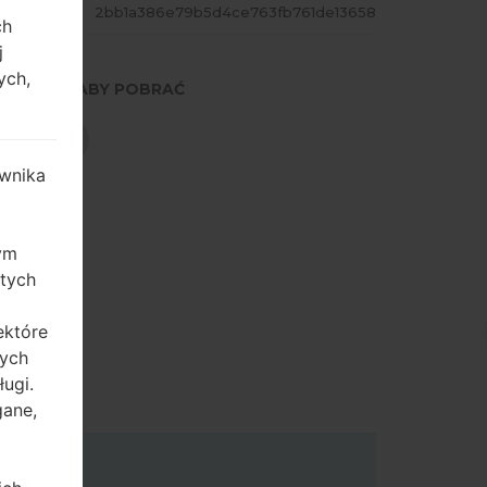
ASH
2bb1a386e79b5d4ce763fb761de13658
ch
j
ych,
NACIŚNIJ, ABY POBRAĆ
POBIERZ
wnika
zym
 tych
ektóre
tych
ugi.
gane,