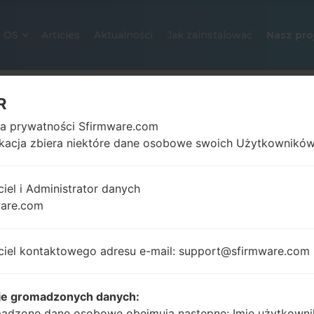
OS
Articles
Aktualności
Jak zainstalować
Nasz pro
R
ka prywatności Sfirmware.com
ikacja zbiera niektóre dane osobowe swoich Użytkowników
ciel i Administrator danych
ware.com
OFICJALNE OPROGRAMOWANIE #
SAMSUNGGALAXY RUGBY LTE
ciel kontaktowego adresu e-mail: support@sfirmware.com
Strona startowa
→
Galaxy Rugby LTE
→
SamsungSGH
I547C_1_20151022134727_14bdkkbpmn_fac.zip
je gromadzonych danych:
adzone dane osobowe obejmują następne: Imię użytkowni