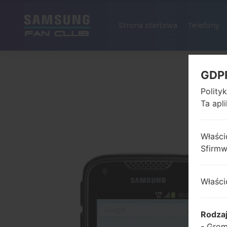
Strona startowa
Telefony
GDP
Polity
Ta apl
Właści
Sfirm
Właści
Rodza
- Grom