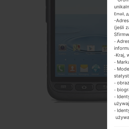
unikal
Email, 
-Adres
(jeśli
Sfirmw
Adres
-
inform
Kraj,
-
Marka
-
Model
-
statys
obraz
-
biogr
-
Ident
-
używaj
Ident
-
używaj