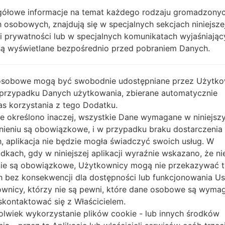
OPIS
Telus, Koodo, Rockhopper
H
ółowe informacje na temat każdego rodzaju gromadzony
 osobowych, znajdują się w specjalnych sekcjach niniejsze
ki prywatności lub w specjalnych komunikatach wyjaśniając
1.SPRAWDŹ RECAPTCHA
2.
są wyświetlane bezpośrednio przed pobraniem Danych.
osobowe mogą być swobodnie udostępniane przez Użytko
 przypadku Danych użytkowania, zbierane automatycznie
s korzystania z tego Dodatku.
nie określono inaczej, wszystkie Dane wymagane w niniejs
nieniu są obowiązkowe, i w przypadku braku dostarczenia
, aplikacja nie będzie mogła świadczyć swoich usług. W
dkach, gdy w niniejszej aplikacji wyraźnie wskazano, że ni
ie są obowiązkowe, Użytkownicy mogą nie przekazywać 
 bez konsekwencji dla dostępności lub funkcjonowania Usł
wnicy, którzy nie są pewni, które dane osobowe są wyma
kontaktować się z Właścicielem.
olwiek wykorzystanie plików cookie - lub innych środków