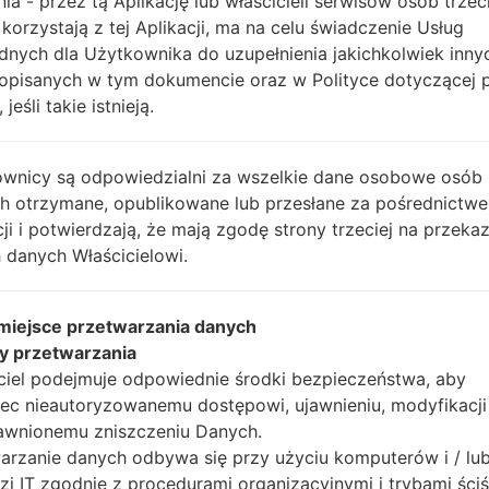
Instrukcje
nia - przez tą Aplikację lub właścicieli serwisów osób trzec
 korzystają z tej Aplikacji, ma na celu świadczenie Usług
dnych dla Użytkownika do uzupełnienia jakichkolwiek inny
opisanych w tym dokumencie oraz w Polityce dotyczącej 
Pobierz na swój komp
 jeśli takie istnieją.
Następnie wyodrębnij
Powinieneś otrzymać 1 
plików (jeśli 5 plików w
wnicy są odpowiedzialni za wszelkie dane osobowe osób
AP: "System & Recov
ch otrzymane, opublikowane lub przesłane za pośrednictwe
CP: "Modem & Radio
cji i potwierdzają, że mają zgodę strony trzeciej na przeka
CSC_***: "Country &
 danych Właścicielowi.
HOME_CSC_***: "Cou
Dodaj wszystkie pliki w
 miejsce przetwarzania danych
Jeśli chcesz wyczyści
y przetwarzania
HOME_CSC_ ***, aby
ciel podejmuje odpowiednie środki bezpieczeństwa, aby
aplikacje.
ec nieautoryzowanemu dostępowi, ujawnieniu, modyfikacji
Teraz wyłącz swój tel
awnionemu zniszczeniu Danych.
wykonać wszystkie me
arzanie danych odbywa się przy użyciu komputerów i / lu
Naciśnij i przytrzyma
zi IT zgodnie z procedurami organizacyjnymi i trybami ściś
głośności i klawisz Bixb