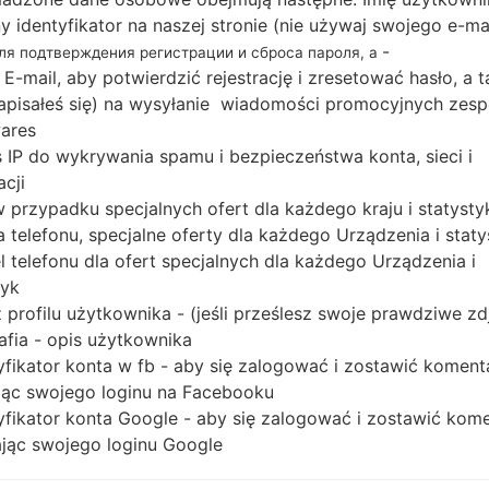
Pobierz najnowszą aktualizację oprogramowania 
ny identyfikator na naszej stronie (nie używaj swojego e-ma
ale nie zapomnij sprawdzić, czy numer modelu 
-
для подтверждения регистрации и сброса пароля, а
SGH-I547C. Kod oprogramowania układowego to K
 E-mail, aby potwierdzić rejestrację i zresetować hasło, a 
wersją PDA I547CVLUAMC2, wersja CSC I547COYA
 zapisałeś się) na wysyłanie wiadomości promocyjnych zesp
ares
systemu operacyjnego danego oprogramowania ukła
 IP do wykrywania spamu i bezpieczeństwa konta, sieci i
poradnik na temat flashowania oprogramowania 
acji
 w przypadku specjalnych ofert dla każdego kraju i statysty
NAZWA PLIKU
SGH-I547C_1_20151022134727_1
R
 telefonu, specjalne oferty dla każdego Urządzenia i staty
4bdkkbpmn_fac
O
 telefonu dla ofert specjalnych dla każdego Urządzenia i
A
tyk
ROZMIAR PLIKU
720.38 MiB
M
 profilu użytkownika - (jeśli prześlesz swoje prawdziwe zd
afia - opis użytkownika
OS
Android Jelly Bean 4.1.2
PD
yfikator konta w fb - aby się zalogować i zostawić koment
ąc swojego loginu na Facebooku
CSC WERSJA
I547COYAAMC2
M
yfikator konta Google - aby się zalogować i zostawić kom
ąc swojego loginu Google
REGION
KR
KDO