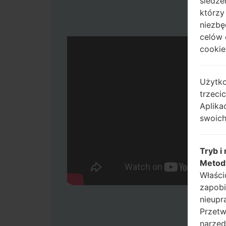
śledze
którzy
niezbę
celów 
cookie,
Użytko
trzeci
Aplika
swoich
Tryb i
Metod
Właści
zapobi
nieupr
Przetw
narzęd