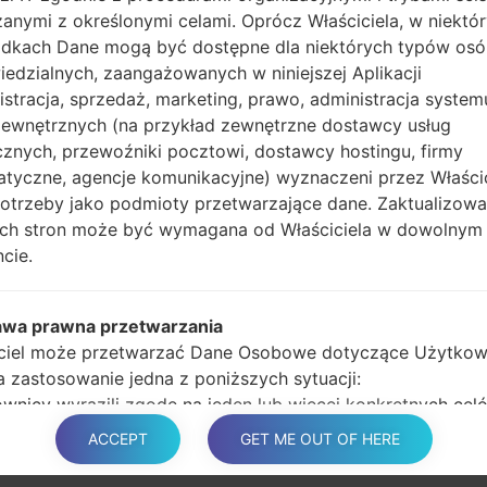
anymi z określonymi celami. Oprócz Właściciela, w niektó
Naciśnij i przytrzy
dkach Dane mogą być dostępne dla niektórych typów os
głośności, następnie 
edzialnych, zaangażowanych w niniejszej Aplikacji
Naciśnij i przytrzyma
istracja, sprzedaż, marketing, prawo, administracja system
głośności i klawisz st
zewnętrznych (na przykład zewnętrzne dostawcy usług
Podłącz kabel USB,
cznych, przewoźniki pocztowi, dostawcy hostingu, firmy
przycisk Bixby i klawis
atyczne, agencje komunikacyjne) wyznaczeni przez Właści
Naciśnij i przytrzyma
potrzeby jako podmioty przetwarzające dane. Zaktualizow
głośności.
tych stron może być wymagana od Właściciela w dowolnym
Następnie podłącz ur
cie.
wykryć telefon, a na 
Podaj tylko czas p
automatycznego pono
awa prawna przetwarzania
Na koniec naciśnij kl
ciel może przetwarzać Dane Osobowe dotyczące Użytkow
ponownie i odłączy si
ma zastosowanie jedna z poniższych sytuacji:
wnicy wyrazili zgodę na jeden lub więcej konkretnych cel
 zgodnie z niektórymi ustawodawstwami, Właściciel może
ACCEPT
GET ME OUT OF HERE
na przetwarzanie danych osobowych, dopóki Użytkownik 
 sprzeciwu wobec takiedo przetwarzania („nie zrezygnuje”)