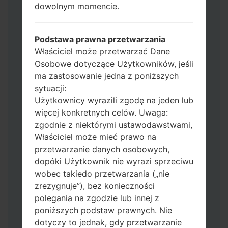
dowolnym momencie.
Jeśli chcesz wyczyścić pamięć flash użyj
CSC_*** albo użyj HOME_CSC_ ***, aby
zachować wszystkie swoje dane i aplikacje.
Podstawa prawna przetwarzania
Teraz wyłącz swój telefon i przejdź do
Właściciel może przetwarzać Dane
trybu pobierania. Jak wykonać wszystkie
Osobowe dotyczące Użytkowników, jeśli
metody:
ma zastosowanie jedna z poniższych
Naciśnij i przytrzymaj klawisz zasilania,
sytuacji:
przycisk zwiększania głośności i klawisz
Użytkownicy wyrazili zgodę na jeden lub
Bixby.
więcej konkretnych celów. Uwaga:
Naciśnij i przytrzymaj klawisze
zgodnie z niektórymi ustawodawstwami,
zwiększania i zmniejszania głośności,
Właściciel może mieć prawo na
następnie podłącz kabel USB.
przetwarzanie danych osobowych,
Naciśnij i przytrzymaj klawisz zasilania,
dopóki Użytkownik nie wyrazi sprzeciwu
przycisk zmniejszania głośności i klawisz
wobec takiedo przetwarzania („nie
strony domowej.
zrezygnuje”), bez konieczności
Podłącz kabel USB, a następnie naciśnij i
polegania na zgodzie lub innej z
przytrzymaj przycisk Bixby i klawisz
poniższych podstaw prawnych. Nie
zmniejszania głośności.
dotyczy to jednak, gdy przetwarzanie