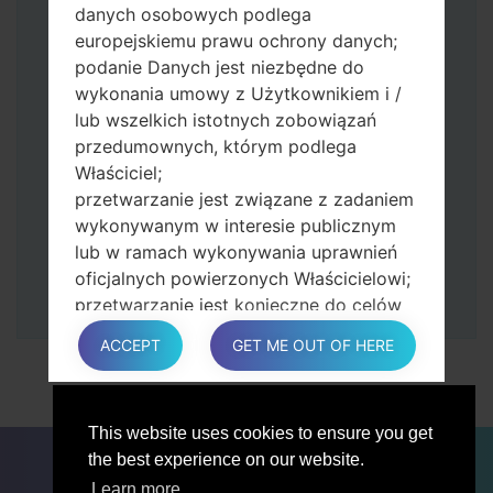
Naciśnij i przytrzymaj klawisz zasilania i
danych osobowych podlega
przycisk zwiększania głośności.
europejskiemu prawu ochrony danych;
Następnie podłącz urządzenie do
podanie Danych jest niezbędne do
komputera, Odin powinien wykryć
wykonania umowy z Użytkownikiem i /
telefon, a na ekranie pojawi się numer
lub wszelkich istotnych zobowiązań
portu COM.
przedumownych, którym podlega
Podaj tylko czas przywracania ustawień
Właściciel;
fabrycznych i automatycznego
przetwarzanie jest związane z zadaniem
ponownego uruchamiania.
wykonywanym w interesie publicznym
Na koniec naciśnij klawisz Start. Twój
lub w ramach wykonywania uprawnień
telefon uruchomi się ponownie i odłączy
oficjalnych powierzonych Właścicielowi;
się od komputera.
przetwarzanie jest konieczne do celów
zgodnych z prawem interesów
ACCEPT
GET ME OUT OF HERE
prowadzonej przez właściciela lub
osobę trzecią.
W każdym przypadku Właściciel z
This website uses cookies to ensure you get
przyjemnością pomoże wyjaśnić
DLA BLOGERÓW
AKTUALNOŚCI
PORÓWNAJ
the best experience on our website.
konkretną podstawę prawną, która ma
ŁĄCZNOŚĆ
PRYWATNOŚĆ
WARUNKI USŁUGI
zastosowanie do przetwarzania, a w
Learn more