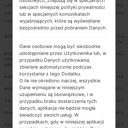
osobowych, znajdują się w specjalnych
układowego to Android Jelly Bean 4.1.2. Pełny
sekcjach niniejszej polityki prywatności
poradnik na temat flashowania oprogramowania
lub w specjalnych komunikatach
układowego na urządzeniach Samsung
tutaj
wyjaśniających, które są wyświetlane
bezpośrednio przed pobraniem Danych.
NAZWA PLIKU
SGH-I547C_1_20151022134727_14bd
kkbpmn_fac
Dane osobowe mogą być swobodnie
udostępniane przez Użytkownika lub, w
RODZAJ
4 files
OPROGRAMOWANIA
przypadku Danych użytkowania,
UKŁADOWEGO
zbierane automatycznie podczas
korzystania z tego Dodatku.
ROZMIAR PLIKU
720.38 MiB
O ile nie określono inaczej, wszystkie
Dane wymagane w niniejszym
MODEL
Samsung SGH-I547C
uzupełnieniu są obowiązkowe, i w
OS
Android Jelly Bean 4.1.2
przypadku braku dostarczenia tych
danych, aplikacja nie będzie mogła
PDA/AP WERSJA
I547CVLUAMC2
świadczyć swoich usług. W
przypadkach, gdy w niniejszej aplikacji
CSC WERSJA
I547COYAAMC2