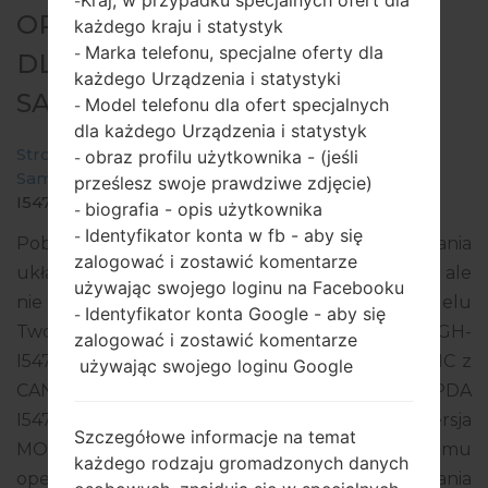
Kraj, w przypadku specjalnych ofert dla
-
OPROGRAMOWANIE #25641
każdego kraju i statystyk
Marka telefonu, specjalne oferty dla
-
DLA: SGH-I547C -
każdego Urządzenia i statystyki
SAMSUNGGALAXY RUGBY LTE
Model telefonu dla ofert specjalnych
-
dla każdego Urządzenia i statystyk
Strona startowa
→
Galaxy Rugby LTE
→
obraz profilu użytkownika - (jeśli
-
SamsungSGH-I547C
→
SGH-
prześlesz swoje prawdziwe zdjęcie)
I547C_1_20151022134727_14bdkkbpmn_fac.zip
biografia - opis użytkownika
-
Identyfikator konta w fb - aby się
-
Pobierz najnowszą aktualizację oprogramowania
zalogować i zostawić komentarze
układowego dla Samsung Galaxy Rugby LTE, ale
używając swojego loginu na Facebooku
nie zapomnij sprawdzić, czy numer modelu
Identyfikator konta Google - aby się
-
Twojego smartfona odpowiada wskazanemu SGH-
zalogować i zostawić komentarze
I547C. Kod oprogramowania układowego to VMC z
używając swojego loginu Google
CANADA. Produkt jest dostarczany z wersją PDA
I547CVLUAMC2, wersja CSC I547COYAAMC2, wersja
Szczegółowe informacje na temat
MODEM I547CVLAMC2. Wersja systemu
każdego rodzaju gromadzonych danych
operacyjnego danego oprogramowania