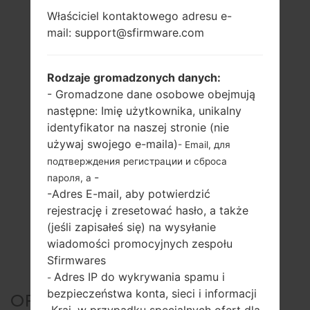
Właściciel kontaktowego adresu e-
mail: support@sfirmware.com
Rodzaje gromadzonych danych:
- Gromadzone dane osobowe obejmują
następne: Imię użytkownika, unikalny
identyfikator na naszej stronie (nie
używaj swojego e-maila)
- Email, для
подтверждения регистрации и сброса
-
пароля, а
-Adres E-mail, aby potwierdzić
rejestrację i zresetować hasło, a także
(jeśli zapisałeś się) na wysyłanie
wiadomości promocyjnych zespołu
Sfirmwares
Adres IP do wykrywania spamu i
-
bezpieczeństwa konta, sieci i informacji
OFICJALNE