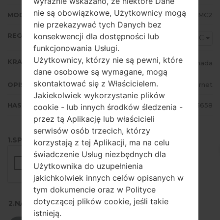
wyraźnie wskazano, że niektóre Dane
nie są obowiązkowe, Użytkownicy mogą
MODEM/CP WERSJA
I547CVLAMC2
nie przekazywać tych Danych bez
REGION
konsekwencji dla dostępności lub
VMC
funkcjonowania Usługi.
Użytkownicy, którzy nie są pewni, które
KRAJ
Canada
dane osobowe są wymagane, mogą
skontaktować się z Właścicielem.
OPIS
Bell-Internet
Jakiekolwiek wykorzystanie plików
HASH
2bb1a386e79b5d4ce763fb761de13658
cookie - lub innych środków śledzenia -
przez tą Aplikację lub właścicieli
serwisów osób trzecich, którzy
1.SPRAWDŹ RECAPTCHA
korzystają z tej Aplikacji, ma na celu
świadczenie Usług niezbędnych dla
Użytkownika do uzupełnienia
jakichkolwiek innych celów opisanych w
tym dokumencie oraz w Polityce
dotyczącej plików cookie, jeśli takie
2.NACIŚNIJ, ABY POBRAĆ
istnieją.