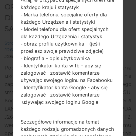
Kraj, w przypadku specjalnych ofert dla
-
OPROGRAMOWANIE #167214
każdego kraju i statystyk
Marka telefonu, specjalne oferty dla
-
DLA: SM-J260GU -
każdego Urządzenia i statystyki
SAMSUNGGALAXY J2 CORE
Model telefonu dla ofert specjalnych
-
dla każdego Urządzenia i statystyk
Strona startowa
→
Galaxy J2 Core
→
SamsungSM-
obraz profilu użytkownika - (jeśli
-
J260GU
→
SM-
prześlesz swoje prawdziwe zdjęcie)
J260GU_1_20200709174604_orpnplcd2p_fac.zip
biografia - opis użytkownika
-
Identyfikator konta w fb - aby się
-
Pobierz najnowszą aktualizację oprogramowania
zalogować i zostawić komentarze
układowego dla Samsung Galaxy J2 Core, ale nie
używając swojego loginu na Facebooku
zapomnij sprawdzić, czy numer modelu Twojego
Identyfikator konta Google - aby się
-
smartfona odpowiada wskazanemu SM-J260GU.
zalogować i zostawić komentarze
Kod oprogramowania układowego to SLI z SRI
używając swojego loginu Google
LANKA. Produkt jest dostarczany z wersją PDA
J260GUDDS1ATF3, wersja CSC J260GUODM1ATF2,
Szczegółowe informacje na temat
wersja MODEM J260GUDDS1ATF1. Wersja systemu
każdego rodzaju gromadzonych danych
operacyjnego danego oprogramowania