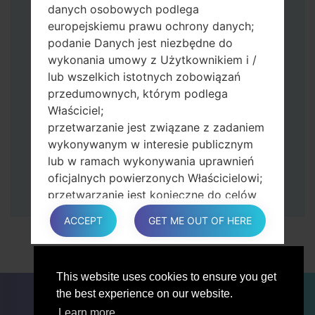
Naciśnij i przytrzymaj klawisz zasilania i
danych osobowych podlega
przycisk zwiększania głośności.
europejskiemu prawu ochrony danych;
Następnie podłącz urządzenie do
podanie Danych jest niezbędne do
komputera, Odin powinien wykryć
wykonania umowy z Użytkownikiem i /
telefon, a na ekranie pojawi się numer
lub wszelkich istotnych zobowiązań
portu COM.
przedumownych, którym podlega
Podaj tylko czas przywracania ustawień
Właściciel;
fabrycznych i automatycznego
przetwarzanie jest związane z zadaniem
ponownego uruchamiania.
wykonywanym w interesie publicznym
Na koniec naciśnij klawisz Start. Twój
lub w ramach wykonywania uprawnień
telefon uruchomi się ponownie i odłączy
oficjalnych powierzonych Właścicielowi;
się od komputera.
przetwarzanie jest konieczne do celów
zgodnych z prawem interesów
ACCEPT
GET ME OUT OF HERE
prowadzonej przez właściciela lub
osobę trzecią.
W każdym przypadku Właściciel z
This website uses cookies to ensure you get
przyjemnością pomoże wyjaśnić
DLA BLOGERÓW
AKTUALNOŚCI
PORÓWNAJ
the best experience on our website.
konkretną podstawę prawną, która ma
ŁĄCZNOŚĆ
PRYWATNOŚĆ
WARUNKI USŁUGI
zastosowanie do przetwarzania, a w
Learn more