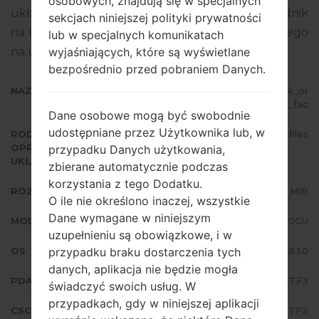
osobowych, znajdują się w specjalnych
układowego to Android Oreo 8.1.0. Pełny poradnik
sekcjach niniejszej polityki prywatności
na temat flashowania oprogramowania układowego
lub w specjalnych komunikatach
na urządzeniach Samsung
tutaj
wyjaśniających, które są wyświetlane
bezpośrednio przed pobraniem Danych.
NAZWA PLIKU
SM-J260GU_1_20200709174604_or
pnplcd2p_fac
Dane osobowe mogą być swobodnie
udostępniane przez Użytkownika lub, w
RODZAJ
4 files
OPROGRAMOWANIA
przypadku Danych użytkowania,
UKŁADOWEGO
zbierane automatycznie podczas
korzystania z tego Dodatku.
ROZMIAR PLIKU
926.43 MiB
O ile nie określono inaczej, wszystkie
Dane wymagane w niniejszym
MODEL
Samsung SM-J260GU
uzupełnieniu są obowiązkowe, i w
OS
Android Oreo 8.1.0
przypadku braku dostarczenia tych
danych, aplikacja nie będzie mogła
PDA/AP WERSJA
J260GUDDS1ATF3
świadczyć swoich usług. W
przypadkach, gdy w niniejszej aplikacji
CSC WERSJA
J260GUODM1ATF2