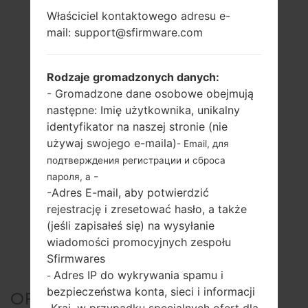
Właściciel kontaktowego adresu e-
mail: support@sfirmware.com
Rodzaje gromadzonych danych:
- Gromadzone dane osobowe obejmują
następne: Imię użytkownika, unikalny
identyfikator na naszej stronie (nie
używaj swojego e-maila)
- Email, для
подтверждения регистрации и сброса
-
пароля, а
-Adres E-mail, aby potwierdzić
rejestrację i zresetować hasło, a także
(jeśli zapisałeś się) na wysyłanie
wiadomości promocyjnych zespołu
Sfirmwares
Adres IP do wykrywania spamu i
-
bezpieczeństwa konta, sieci i informacji
OFICJALNE