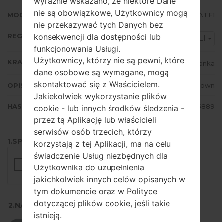
wyraźnie wskazano, że niektóre Dane
nie są obowiązkowe, Użytkownicy mogą
MODEM/CP WERSJA
J260GUDDS1ATF1
nie przekazywać tych Danych bez
REGION
konsekwencji dla dostępności lub
SLI
funkcjonowania Usługi.
Użytkownicy, którzy nie są pewni, które
KRAJ
Sri Lanka
dane osobowe są wymagane, mogą
skontaktować się z Właścicielem.
OPIS
Unknown
Jakiekolwiek wykorzystanie plików
HASH
4be20315715cdaabc56d3bf404925889
cookie - lub innych środków śledzenia -
przez tą Aplikację lub właścicieli
serwisów osób trzecich, którzy
1.SPRAWDŹ RECAPTCHA
korzystają z tej Aplikacji, ma na celu
świadczenie Usług niezbędnych dla
Użytkownika do uzupełnienia
jakichkolwiek innych celów opisanych w
tym dokumencie oraz w Polityce
dotyczącej plików cookie, jeśli takie
2.NACIŚNIJ, ABY POBRAĆ
istnieją.