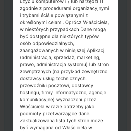
użyciu komputerów i / lub narzędzi IT
zgodnie z procedurami organizacyjnymi
i trybami ściśle powiązanymi z
określonymi celami. Oprócz Właściciela,
w niektórych przypadkach Dane mogą
być dostępne dla niektórych typów
osób odpowiedzialnych,
Pobierz na swój komputer najnowszą
zaangażowanych w niniejszej Aplikacji
wersję
Odin 3
.
(administracja, sprzedaż, marketing,
Następnie wyodrębnij plik
prawo, administracja systemu) lub stron
oprogramowania układowego.
zewnętrznych (na przykład zewnętrzne
Powinieneś otrzymać 1 plik (jeśli 1 plik
dostawcy usług technicznych,
wybierz tutaj) lub 5 plików (jeśli 5 plików
przewoźniki pocztowi, dostawcy
wybierz tutaj):
hostingu, firmy informatyczne, agencje
AP: "System & Recovery"
komunikacyjne) wyznaczeni przez
CP: "Modem & Radio"
Właściciela w razie potrzeby jako
CSC_***: "Country & Region & Operator"
podmioty przetwarzające dane.
HOME_CSC_***: "Country & Region &
Zaktualizowana lista tych stron może
Operator"
być wymagana od Właściciela w
Dodaj wszystkie pliki w Odin 3.