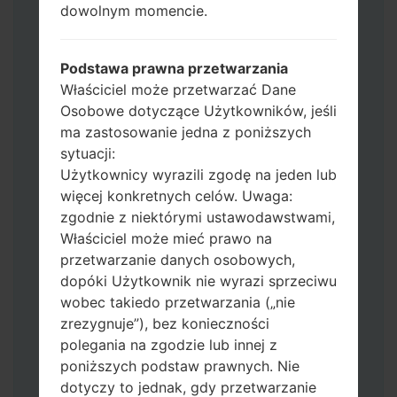
dowolnym momencie.
Jeśli chcesz wyczyścić pamięć flash użyj
CSC_*** albo użyj HOME_CSC_ ***, aby
zachować wszystkie swoje dane i aplikacje.
Podstawa prawna przetwarzania
Teraz wyłącz swój telefon i przejdź do
Właściciel może przetwarzać Dane
trybu pobierania. Jak wykonać wszystkie
Osobowe dotyczące Użytkowników, jeśli
metody:
ma zastosowanie jedna z poniższych
Naciśnij i przytrzymaj klawisz zasilania,
sytuacji:
przycisk zwiększania głośności i klawisz
Użytkownicy wyrazili zgodę na jeden lub
Bixby.
więcej konkretnych celów. Uwaga:
Naciśnij i przytrzymaj klawisze
zgodnie z niektórymi ustawodawstwami,
zwiększania i zmniejszania głośności,
Właściciel może mieć prawo na
następnie podłącz kabel USB.
przetwarzanie danych osobowych,
Naciśnij i przytrzymaj klawisz zasilania,
dopóki Użytkownik nie wyrazi sprzeciwu
przycisk zmniejszania głośności i klawisz
wobec takiedo przetwarzania („nie
strony domowej.
zrezygnuje”), bez konieczności
Podłącz kabel USB, a następnie naciśnij i
polegania na zgodzie lub innej z
przytrzymaj przycisk Bixby i klawisz
poniższych podstaw prawnych. Nie
zmniejszania głośności.
dotyczy to jednak, gdy przetwarzanie