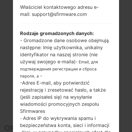
Właściciel kontaktowego adresu e-
mail: support@sfirmware.com
Rodzaje gromadzonych danych:
- Gromadzone dane osobowe obejmują
następne: Imię użytkownika, unikalny
identyfikator na naszej stronie (nie
używaj swojego e-maila)
- Email, для
подтверждения регистрации и сброса
-
пароля, а
-Adres E-mail, aby potwierdzić
rejestrację i zresetować hasło, a także
(jeśli zapisałeś się) na wysyłanie
wiadomości promocyjnych zespołu
Sfirmwares
Adres IP do wykrywania spamu i
-
bezpieczeństwa konta, sieci i informacji
OFICJALNE