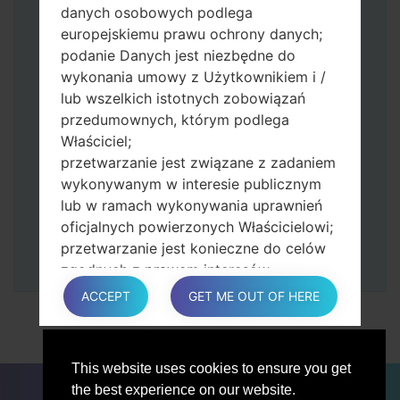
zmniejszania głośności.
danych osobowych podlega
Naciśnij i przytrzymaj klawisz zasilania i
europejskiemu prawu ochrony danych;
przycisk zwiększania głośności.
podanie Danych jest niezbędne do
Następnie podłącz urządzenie do
wykonania umowy z Użytkownikiem i /
komputera, Odin powinien wykryć
lub wszelkich istotnych zobowiązań
telefon, a na ekranie pojawi się numer
przedumownych, którym podlega
portu COM.
Właściciel;
Podaj tylko czas przywracania ustawień
przetwarzanie jest związane z zadaniem
fabrycznych i automatycznego
wykonywanym w interesie publicznym
ponownego uruchamiania.
lub w ramach wykonywania uprawnień
Na koniec naciśnij klawisz Start. Twój
oficjalnych powierzonych Właścicielowi;
telefon uruchomi się ponownie i odłączy
przetwarzanie jest konieczne do celów
się od komputera.
zgodnych z prawem interesów
prowadzonej przez właściciela lub
ACCEPT
GET ME OUT OF HERE
osobę trzecią.
W każdym przypadku Właściciel z
przyjemnością pomoże wyjaśnić
This website uses cookies to ensure you get
konkretną podstawę prawną, która ma
DLA BLOGERÓW
AKTUALNOŚCI
PORÓWNAJ
the best experience on our website.
zastosowanie do przetwarzania, a w