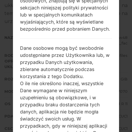
osobowych, znajdują się w specjalnych
układowego to Android R 11. Pełny poradnik na
sekcjach niniejszej polityki prywatności
temat flashowania oprogramowania układowego na
lub w specjalnych komunikatach
urządzeniach Samsung
tutaj
wyjaśniających, które są wyświetlane
bezpośrednio przed pobraniem Danych.
NAZWA PLIKU
SM-F7070_2_20210309181306_w48
chhxaoz_fac
Dane osobowe mogą być swobodnie
udostępniane przez Użytkownika lub, w
RODZAJ
4 files
OPROGRAMOWANIA
przypadku Danych użytkowania,
UKŁADOWEGO
zbierane automatycznie podczas
korzystania z tego Dodatku.
ROZMIAR PLIKU
5.55 GiB
O ile nie określono inaczej, wszystkie
Dane wymagane w niniejszym
MODEL
Samsung SM-F7070
uzupełnieniu są obowiązkowe, i w
OS
Android R 11
przypadku braku dostarczenia tych
danych, aplikacja nie będzie mogła
PDA/AP WERSJA
F7070ZHS1CUC1
świadczyć swoich usług. W
przypadkach, gdy w niniejszej aplikacji
CSC WERSJA
F7070OZS1CUC1