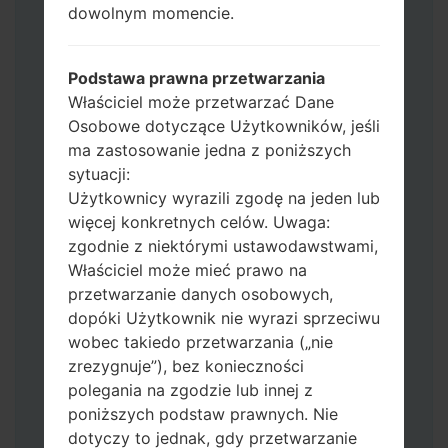
dowolnym momencie.
Dodaj wszystkie pliki w Odin 3.
Jeśli chcesz wyczyścić pamięć flash użyj
CSC_*** albo użyj HOME_CSC_ ***, aby
Podstawa prawna przetwarzania
zachować wszystkie swoje dane i aplikacje.
Właściciel może przetwarzać Dane
Teraz wyłącz swój telefon i przejdź do
Osobowe dotyczące Użytkowników, jeśli
trybu pobierania. Jak wykonać wszystkie
ma zastosowanie jedna z poniższych
metody:
sytuacji:
Naciśnij i przytrzymaj klawisz zasilania,
Użytkownicy wyrazili zgodę na jeden lub
przycisk zwiększania głośności i klawisz
więcej konkretnych celów. Uwaga:
Bixby.
zgodnie z niektórymi ustawodawstwami,
Naciśnij i przytrzymaj klawisze
Właściciel może mieć prawo na
zwiększania i zmniejszania głośności,
przetwarzanie danych osobowych,
następnie podłącz kabel USB.
dopóki Użytkownik nie wyrazi sprzeciwu
Naciśnij i przytrzymaj klawisz zasilania,
wobec takiedo przetwarzania („nie
przycisk zmniejszania głośności i klawisz
zrezygnuje”), bez konieczności
strony domowej.
polegania na zgodzie lub innej z
Podłącz kabel USB, a następnie naciśnij i
poniższych podstaw prawnych. Nie
przytrzymaj przycisk Bixby i klawisz
dotyczy to jednak, gdy przetwarzanie