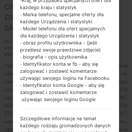
Kraj, w przypadku specjalnych ofert dla
-
OPROGRAMOWANIE #216932
każdego kraju i statystyk
Marka telefonu, specjalne oferty dla
-
DLA: SM-F7070 -
każdego Urządzenia i statystyki
SAMSUNGGALAXY Z FLIP 5G
Model telefonu dla ofert specjalnych
-
dla każdego Urządzenia i statystyk
Strona startowa
→
Galaxy Z Flip 5G
→
SamsungSM-
obraz profilu użytkownika - (jeśli
-
F7070
→
SM-
prześlesz swoje prawdziwe zdjęcie)
F7070_2_20210309181306_w48chhxaoz_fac.zip
biografia - opis użytkownika
-
Identyfikator konta w fb - aby się
-
Pobierz najnowszą aktualizację oprogramowania
zalogować i zostawić komentarze
układowego dla Samsung Galaxy Z Flip 5G, ale nie
używając swojego loginu na Facebooku
zapomnij sprawdzić, czy numer modelu Twojego
Identyfikator konta Google - aby się
-
smartfona odpowiada wskazanemu SM-F7070. Kod
zalogować i zostawić komentarze
oprogramowania układowego to TGY z HONG
używając swojego loginu Google
KONG. Produkt jest dostarczany z wersją PDA
F7070ZHS1CUC1, wersja CSC F7070OZS1CUC1,
Szczegółowe informacje na temat
wersja MODEM F7070ZCS1CUC1. Wersja systemu
każdego rodzaju gromadzonych danych
operacyjnego danego oprogramowania