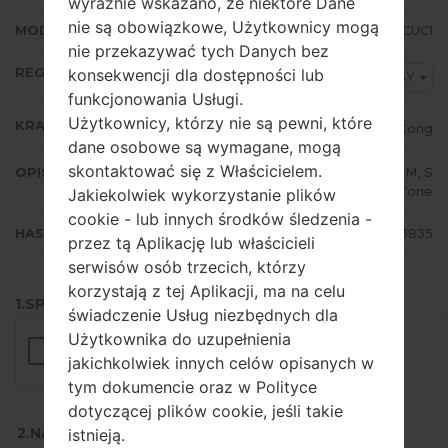
wyraźnie wskazano, że niektóre Dane
nie są obowiązkowe, Użytkownicy mogą
MODEM/CP WERSJA
F7070ZCS1CUC1
nie przekazywać tych Danych bez
REGION
konsekwencji dla dostępności lub
TGY
funkcjonowania Usługi.
Użytkownicy, którzy nie są pewni, które
KRAJ
Hong Kong
dane osobowe są wymagane, mogą
skontaktować się z Właścicielem.
OPIS
CSL, 3, PCCW, CMHK, SMC, CTM, S
marTone
Jakiekolwiek wykorzystanie plików
cookie - lub innych środków śledzenia -
HASH
9a575e4e022c426e06bb59c572243835
przez tą Aplikację lub właścicieli
serwisów osób trzecich, którzy
korzystają z tej Aplikacji, ma na celu
1.SPRAWDŹ RECAPTCHA
świadczenie Usług niezbędnych dla
Użytkownika do uzupełnienia
jakichkolwiek innych celów opisanych w
tym dokumencie oraz w Polityce
dotyczącej plików cookie, jeśli takie
2.NACIŚNIJ, ABY POBRAĆ
istnieją.