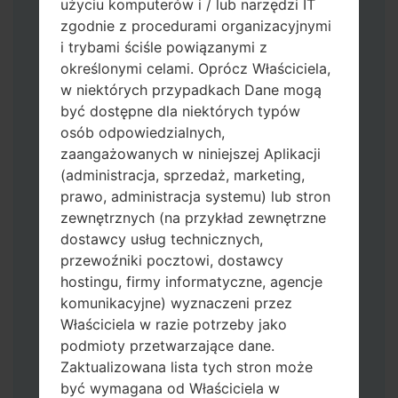
użyciu komputerów i / lub narzędzi IT
zgodnie z procedurami organizacyjnymi
i trybami ściśle powiązanymi z
określonymi celami. Oprócz Właściciela,
w niektórych przypadkach Dane mogą
być dostępne dla niektórych typów
osób odpowiedzialnych,
zaangażowanych w niniejszej Aplikacji
Pobierz na swój komputer najnowszą
(administracja, sprzedaż, marketing,
wersję
Odin 3
.
prawo, administracja systemu) lub stron
Następnie wyodrębnij plik
zewnętrznych (na przykład zewnętrzne
oprogramowania układowego.
dostawcy usług technicznych,
Powinieneś otrzymać 1 plik (jeśli 1 plik
przewoźniki pocztowi, dostawcy
wybierz tutaj) lub 5 plików (jeśli 5 plików
hostingu, firmy informatyczne, agencje
wybierz tutaj):
komunikacyjne) wyznaczeni przez
AP: "System & Recovery"
Właściciela w razie potrzeby jako
CP: "Modem & Radio"
podmioty przetwarzające dane.
CSC_***: "Country & Region & Operator"
Zaktualizowana lista tych stron może
HOME_CSC_***: "Country & Region &
być wymagana od Właściciela w
Operator"