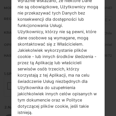
wyraźnie wskazano, że niektóre Dane
nie są obowiązkowe, Użytkownicy mogą
MODEM/CP WERSJA
I9080LUBUBNE1
nie przekazywać tych Danych bez
REGION
konsekwencji dla dostępności lub
CHE
funkcjonowania Usługi.
Użytkownicy, którzy nie są pewni, które
KRAJ
Chile
dane osobowe są wymagane, mogą
skontaktować się z Właścicielem.
OPIS
Entel
Jakiekolwiek wykorzystanie plików
HASH
9ba2cf1868309aa0a81257bb8a241672
cookie - lub innych środków śledzenia -
przez tą Aplikację lub właścicieli
serwisów osób trzecich, którzy
1.SPRAWDŹ RECAPTCHA
korzystają z tej Aplikacji, ma na celu
świadczenie Usług niezbędnych dla
Użytkownika do uzupełnienia
jakichkolwiek innych celów opisanych w
tym dokumencie oraz w Polityce
dotyczącej plików cookie, jeśli takie
2.NACIŚNIJ, ABY POBRAĆ
istnieją.