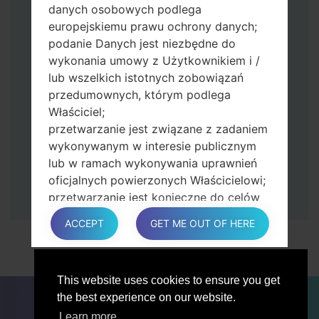
Naciśnij i przytrzymaj klawisz zasilania i
danych osobowych podlega
przycisk zwiększania głośności.
europejskiemu prawu ochrony danych;
Następnie podłącz urządzenie do
podanie Danych jest niezbędne do
komputera, Odin powinien wykryć
wykonania umowy z Użytkownikiem i /
telefon, a na ekranie pojawi się numer
lub wszelkich istotnych zobowiązań
portu COM.
przedumownych, którym podlega
Podaj tylko czas przywracania ustawień
Właściciel;
fabrycznych i automatycznego
przetwarzanie jest związane z zadaniem
ponownego uruchamiania.
wykonywanym w interesie publicznym
Na koniec naciśnij klawisz Start. Twój
lub w ramach wykonywania uprawnień
telefon uruchomi się ponownie i odłączy
oficjalnych powierzonych Właścicielowi;
się od komputera.
przetwarzanie jest konieczne do celów
zgodnych z prawem interesów
ACCEPT
GET ME OUT OF HERE
prowadzonej przez właściciela lub
osobę trzecią.
W każdym przypadku Właściciel z
This website uses cookies to ensure you get
przyjemnością pomoże wyjaśnić
DLA BLOGERÓW
AKTUALNOŚCI
PORÓWNAJ
the best experience on our website.
konkretną podstawę prawną, która ma
ŁĄCZNOŚĆ
PRYWATNOŚĆ
WARUNKI USŁUGI
zastosowanie do przetwarzania, a w
Learn more