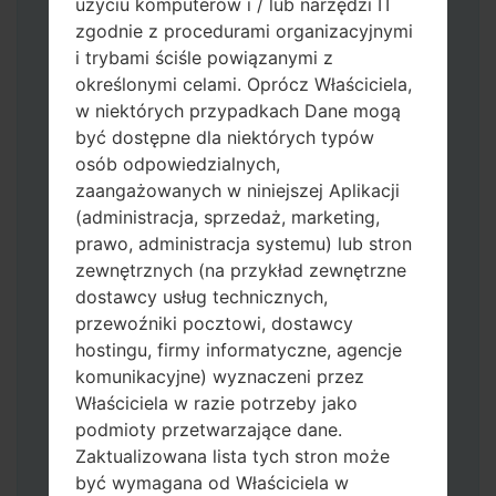
użyciu komputerów i / lub narzędzi IT
zgodnie z procedurami organizacyjnymi
i trybami ściśle powiązanymi z
określonymi celami. Oprócz Właściciela,
w niektórych przypadkach Dane mogą
być dostępne dla niektórych typów
osób odpowiedzialnych,
Pobierz na swój komputer najnowszą
zaangażowanych w niniejszej Aplikacji
wersję
Odin 3
.
(administracja, sprzedaż, marketing,
Następnie wyodrębnij plik
prawo, administracja systemu) lub stron
oprogramowania układowego.
zewnętrznych (na przykład zewnętrzne
Powinieneś otrzymać 1 plik (jeśli 1 plik
dostawcy usług technicznych,
wybierz tutaj) lub 5 plików (jeśli 5 plików
przewoźniki pocztowi, dostawcy
wybierz tutaj):
hostingu, firmy informatyczne, agencje
AP: "System & Recovery"
komunikacyjne) wyznaczeni przez
CP: "Modem & Radio"
Właściciela w razie potrzeby jako
CSC_***: "Country & Region & Operator"
podmioty przetwarzające dane.
HOME_CSC_***: "Country & Region &
Zaktualizowana lista tych stron może
Operator"
być wymagana od Właściciela w
Dodaj wszystkie pliki w Odin 3.