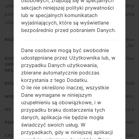
osobowych, znajdują się w specjalnych
układowego to Android Jelly Bean 4.2.2. Pełny
sekcjach niniejszej polityki prywatności
poradnik na temat flashowania oprogramowania
lub w specjalnych komunikatach
układowego na urządzeniach Samsung
tutaj
wyjaśniających, które są wyświetlane
bezpośrednio przed pobraniem Danych.
NAZWA PLIKU
GT-I9080L_1_20150916171513_fyiksn
6gug_fac
Dane osobowe mogą być swobodnie
udostępniane przez Użytkownika lub, w
RODZAJ
4 files
OPROGRAMOWANIA
przypadku Danych użytkowania,
UKŁADOWEGO
zbierane automatycznie podczas
korzystania z tego Dodatku.
ROZMIAR PLIKU
929.61 MiB
O ile nie określono inaczej, wszystkie
Dane wymagane w niniejszym
MODEL
Samsung GT-I9080L
uzupełnieniu są obowiązkowe, i w
OS
Android Jelly Bean 4.2.2
przypadku braku dostarczenia tych
danych, aplikacja nie będzie mogła
PDA/AP WERSJA
I9080LUBUBND1
świadczyć swoich usług. W
przypadkach, gdy w niniejszej aplikacji
CSC WERSJA
I9080LCHEBND1