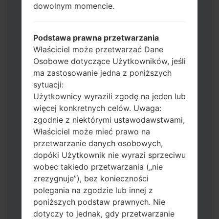
dowolnym momencie.
Jeśli chcesz wyczyścić pamięć flash użyj
CSC_*** albo użyj HOME_CSC_ ***, aby
zachować wszystkie swoje dane i aplikacje.
Podstawa prawna przetwarzania
Teraz wyłącz swój telefon i przejdź do
Właściciel może przetwarzać Dane
trybu pobierania. Jak wykonać wszystkie
Osobowe dotyczące Użytkowników, jeśli
metody:
ma zastosowanie jedna z poniższych
Naciśnij i przytrzymaj klawisz zasilania,
sytuacji:
przycisk zwiększania głośności i klawisz
Użytkownicy wyrazili zgodę na jeden lub
Bixby.
więcej konkretnych celów. Uwaga:
Naciśnij i przytrzymaj klawisze
zgodnie z niektórymi ustawodawstwami,
zwiększania i zmniejszania głośności,
Właściciel może mieć prawo na
następnie podłącz kabel USB.
przetwarzanie danych osobowych,
Naciśnij i przytrzymaj klawisz zasilania,
dopóki Użytkownik nie wyrazi sprzeciwu
przycisk zmniejszania głośności i klawisz
wobec takiedo przetwarzania („nie
strony domowej.
zrezygnuje”), bez konieczności
Podłącz kabel USB, a następnie naciśnij i
polegania na zgodzie lub innej z
przytrzymaj przycisk Bixby i klawisz
poniższych podstaw prawnych. Nie
zmniejszania głośności.
dotyczy to jednak, gdy przetwarzanie