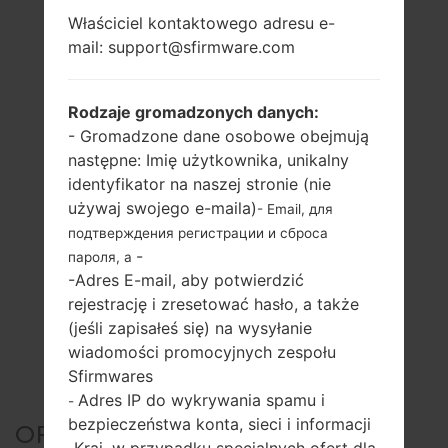
Właściciel kontaktowego adresu e-
mail: support@sfirmware.com
Rodzaje gromadzonych danych:
- Gromadzone dane osobowe obejmują
następne: Imię użytkownika, unikalny
identyfikator na naszej stronie (nie
używaj swojego e-maila)
- Email, для
подтверждения регистрации и сброса
-
пароля, а
-Adres E-mail, aby potwierdzić
rejestrację i zresetować hasło, a także
(jeśli zapisałeś się) na wysyłanie
wiadomości promocyjnych zespołu
Sfirmwares
Adres IP do wykrywania spamu i
-
bezpieczeństwa konta, sieci i informacji
OFICJALNE