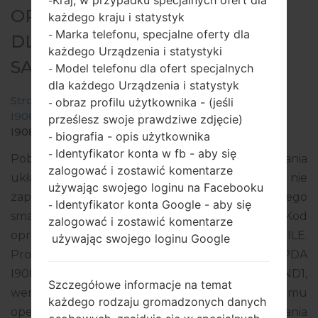
Kraj, w przypadku specjalnych ofert dla
-
OPROGRAMOWANIE #22815
każdego kraju i statystyk
Marka telefonu, specjalne oferty dla
-
DLA: GT-I9080L -
każdego Urządzenia i statystyki
SAMSUNGGALAXY GRAND
Model telefonu dla ofert specjalnych
-
dla każdego Urządzenia i statystyk
Strona startowa
→
Galaxy Grand
→
SamsungGT-
obraz profilu użytkownika - (jeśli
-
I9080L
→
GT-
prześlesz swoje prawdziwe zdjęcie)
I9080L_1_20150916171513_fyiksn6gug_fac.zip
biografia - opis użytkownika
-
Identyfikator konta w fb - aby się
-
Pobierz najnowszą aktualizację oprogramowania
zalogować i zostawić komentarze
układowego dla Samsung Galaxy Grand, ale nie
używając swojego loginu na Facebooku
zapomnij sprawdzić, czy numer modelu Twojego
Identyfikator konta Google - aby się
-
smartfona odpowiada wskazanemu GT-I9080L. Kod
zalogować i zostawić komentarze
oprogramowania układowego to CHE z CHILE.
używając swojego loginu Google
Produkt jest dostarczany z wersją PDA
I9080LUBUBND1, wersja CSC I9080LCHEBND1,
Szczegółowe informacje na temat
wersja MODEM I9080LUBUBNE1. Wersja systemu
każdego rodzaju gromadzonych danych
operacyjnego danego oprogramowania