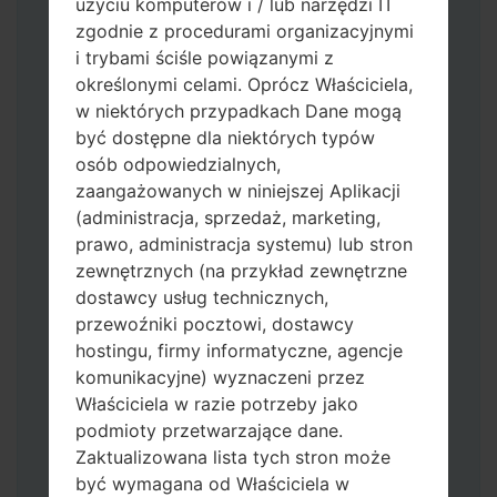
użyciu komputerów i / lub narzędzi IT
zgodnie z procedurami organizacyjnymi
i trybami ściśle powiązanymi z
określonymi celami. Oprócz Właściciela,
w niektórych przypadkach Dane mogą
być dostępne dla niektórych typów
osób odpowiedzialnych,
Pobierz na swój komputer najnowszą
zaangażowanych w niniejszej Aplikacji
wersję
Odin 3
.
(administracja, sprzedaż, marketing,
Następnie wyodrębnij plik
prawo, administracja systemu) lub stron
oprogramowania układowego.
zewnętrznych (na przykład zewnętrzne
Powinieneś otrzymać 1 plik (jeśli 1 plik
dostawcy usług technicznych,
wybierz tutaj) lub 5 plików (jeśli 5 plików
przewoźniki pocztowi, dostawcy
wybierz tutaj):
hostingu, firmy informatyczne, agencje
AP: "System & Recovery"
komunikacyjne) wyznaczeni przez
CP: "Modem & Radio"
Właściciela w razie potrzeby jako
CSC_***: "Country & Region & Operator"
podmioty przetwarzające dane.
HOME_CSC_***: "Country & Region &
Zaktualizowana lista tych stron może
Operator"
być wymagana od Właściciela w
Dodaj wszystkie pliki w Odin 3.