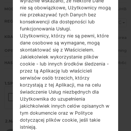
wyraźnie wskazano, że niektóre Dane
nie są obowiązkowe, Użytkownicy mogą
MODEM/CP WERSJA
G998NKOU3AUHB
nie przekazywać tych Danych bez
REGION
konsekwencji dla dostępności lub
KTC
funkcjonowania Usługi.
Użytkownicy, którzy nie są pewni, które
KRAJ
Korea
dane osobowe są wymagane, mogą
skontaktować się z Właścicielem.
OPIS
KT Roaming
Jakiekolwiek wykorzystanie plików
HASH
ca4c9c6fa7b16a727411067966b8b6c
cookie - lub innych środków śledzenia -
przez tą Aplikację lub właścicieli
serwisów osób trzecich, którzy
1.SPRAWDŹ RECAPTCHA
korzystają z tej Aplikacji, ma na celu
świadczenie Usług niezbędnych dla
Użytkownika do uzupełnienia
jakichkolwiek innych celów opisanych w
tym dokumencie oraz w Polityce
dotyczącej plików cookie, jeśli takie
2.NACIŚNIJ, ABY POBRAĆ
istnieją.