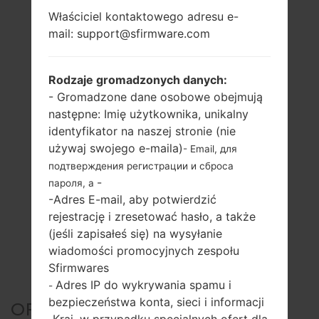
Właściciel kontaktowego adresu e-
mail: support@sfirmware.com
Rodzaje gromadzonych danych:
- Gromadzone dane osobowe obejmują
następne: Imię użytkownika, unikalny
identyfikator na naszej stronie (nie
używaj swojego e-maila)
- Email, для
подтверждения регистрации и сброса
-
пароля, а
-Adres E-mail, aby potwierdzić
rejestrację i zresetować hasło, a także
(jeśli zapisałeś się) na wysyłanie
wiadomości promocyjnych zespołu
Sfirmwares
Adres IP do wykrywania spamu i
-
bezpieczeństwa konta, sieci i informacji
OFICJALNE