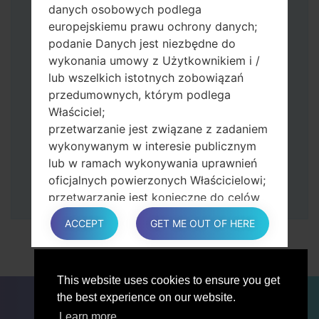
Naciśnij i przytrzymaj klawisz zasilania i
danych osobowych podlega
przycisk zwiększania głośności.
europejskiemu prawu ochrony danych;
Następnie podłącz urządzenie do
podanie Danych jest niezbędne do
komputera, Odin powinien wykryć
wykonania umowy z Użytkownikiem i /
telefon, a na ekranie pojawi się numer
lub wszelkich istotnych zobowiązań
portu COM.
przedumownych, którym podlega
Podaj tylko czas przywracania ustawień
Właściciel;
fabrycznych i automatycznego
przetwarzanie jest związane z zadaniem
ponownego uruchamiania.
wykonywanym w interesie publicznym
Na koniec naciśnij klawisz Start. Twój
lub w ramach wykonywania uprawnień
telefon uruchomi się ponownie i odłączy
oficjalnych powierzonych Właścicielowi;
się od komputera.
przetwarzanie jest konieczne do celów
zgodnych z prawem interesów
ACCEPT
GET ME OUT OF HERE
prowadzonej przez właściciela lub
osobę trzecią.
W każdym przypadku Właściciel z
This website uses cookies to ensure you get
przyjemnością pomoże wyjaśnić
DLA BLOGERÓW
AKTUALNOŚCI
PORÓWNAJ
the best experience on our website.
konkretną podstawę prawną, która ma
ŁĄCZNOŚĆ
PRYWATNOŚĆ
WARUNKI USŁUGI
zastosowanie do przetwarzania, a w
Learn more