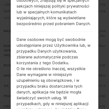
osobowych, znajdują się w specjalnych
układowego to Android R 11. Pełny poradnik na
sekcjach niniejszej polityki prywatności
temat flashowania oprogramowania układowego na
lub w specjalnych komunikatach
urządzeniach Samsung
tutaj
wyjaśniających, które są wyświetlane
bezpośrednio przed pobraniem Danych.
NAZWA PLIKU
SM-G998N_1_20210818070835_zvd
5m1wt86_fac
Dane osobowe mogą być swobodnie
udostępniane przez Użytkownika lub, w
RODZAJ
4 files
OPROGRAMOWANIA
przypadku Danych użytkowania,
UKŁADOWEGO
zbierane automatycznie podczas
korzystania z tego Dodatku.
ROZMIAR PLIKU
6.09 GiB
O ile nie określono inaczej, wszystkie
Dane wymagane w niniejszym
MODEL
Samsung SM-G998N
uzupełnieniu są obowiązkowe, i w
OS
Android R 11
przypadku braku dostarczenia tych
danych, aplikacja nie będzie mogła
PDA/AP WERSJA
G998NKSU3AUHB
świadczyć swoich usług. W
przypadkach, gdy w niniejszej aplikacji
CSC WERSJA
G998NOKR3AUHB