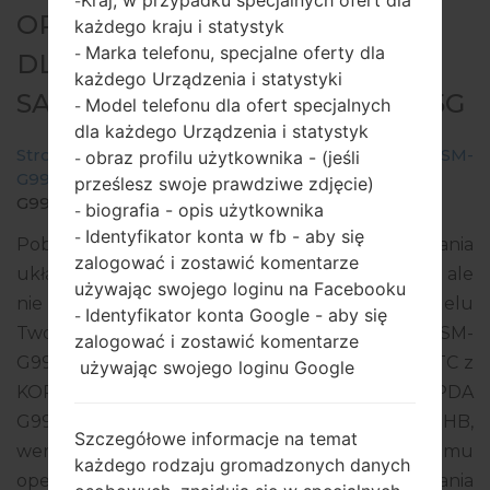
Kraj, w przypadku specjalnych ofert dla
-
OPROGRAMOWANIE #257904
każdego kraju i statystyk
Marka telefonu, specjalne oferty dla
-
DLA: SM-G998N -
każdego Urządzenia i statystyki
SAMSUNGGALAXY S21 ULTRA 5G
Model telefonu dla ofert specjalnych
-
dla każdego Urządzenia i statystyk
Strona startowa
→
Galaxy S21 Ultra 5G
→
SamsungSM-
obraz profilu użytkownika - (jeśli
-
G998N
→
SM-
prześlesz swoje prawdziwe zdjęcie)
G998N_1_20210818070835_zvd5m1wt86_fac.zip
biografia - opis użytkownika
-
Identyfikator konta w fb - aby się
-
Pobierz najnowszą aktualizację oprogramowania
zalogować i zostawić komentarze
układowego dla Samsung Galaxy S21 Ultra 5G, ale
używając swojego loginu na Facebooku
nie zapomnij sprawdzić, czy numer modelu
Identyfikator konta Google - aby się
-
Twojego smartfona odpowiada wskazanemu SM-
zalogować i zostawić komentarze
G998N. Kod oprogramowania układowego to KTC z
używając swojego loginu Google
KOREA. Produkt jest dostarczany z wersją PDA
G998NKSU3AUHB, wersja CSC G998NOKR3AUHB,
Szczegółowe informacje na temat
wersja MODEM G998NKOU3AUHB. Wersja systemu
każdego rodzaju gromadzonych danych
operacyjnego danego oprogramowania