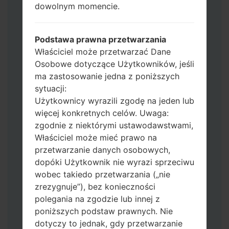
dowolnym momencie.
Jeśli chcesz wyczyścić pamięć flash użyj
CSC_*** albo użyj HOME_CSC_ ***, aby
zachować wszystkie swoje dane i aplikacje.
Podstawa prawna przetwarzania
Teraz wyłącz swój telefon i przejdź do
Właściciel może przetwarzać Dane
trybu pobierania. Jak wykonać wszystkie
Osobowe dotyczące Użytkowników, jeśli
metody:
ma zastosowanie jedna z poniższych
Naciśnij i przytrzymaj klawisz zasilania,
sytuacji:
przycisk zwiększania głośności i klawisz
Użytkownicy wyrazili zgodę na jeden lub
Bixby.
więcej konkretnych celów. Uwaga:
Naciśnij i przytrzymaj klawisze
zgodnie z niektórymi ustawodawstwami,
zwiększania i zmniejszania głośności,
Właściciel może mieć prawo na
następnie podłącz kabel USB.
przetwarzanie danych osobowych,
Naciśnij i przytrzymaj klawisz zasilania,
dopóki Użytkownik nie wyrazi sprzeciwu
przycisk zmniejszania głośności i klawisz
wobec takiedo przetwarzania („nie
strony domowej.
zrezygnuje”), bez konieczności
Podłącz kabel USB, a następnie naciśnij i
polegania na zgodzie lub innej z
przytrzymaj przycisk Bixby i klawisz
poniższych podstaw prawnych. Nie
zmniejszania głośności.
dotyczy to jednak, gdy przetwarzanie