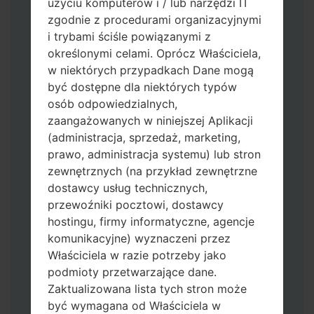
użyciu komputerów i / lub narzędzi IT
zgodnie z procedurami organizacyjnymi
i trybami ściśle powiązanymi z
określonymi celami. Oprócz Właściciela,
w niektórych przypadkach Dane mogą
być dostępne dla niektórych typów
osób odpowiedzialnych,
Pobierz na swój komputer najnowszą
zaangażowanych w niniejszej Aplikacji
wersję
Odin 3
.
(administracja, sprzedaż, marketing,
Następnie wyodrębnij plik
prawo, administracja systemu) lub stron
oprogramowania układowego.
zewnętrznych (na przykład zewnętrzne
Powinieneś otrzymać 1 plik (jeśli 1 plik
dostawcy usług technicznych,
wybierz tutaj) lub 5 plików (jeśli 5 plików
przewoźniki pocztowi, dostawcy
wybierz tutaj):
hostingu, firmy informatyczne, agencje
AP: "System & Recovery"
komunikacyjne) wyznaczeni przez
CP: "Modem & Radio"
Właściciela w razie potrzeby jako
CSC_***: "Country & Region & Operator"
podmioty przetwarzające dane.
HOME_CSC_***: "Country & Region &
Zaktualizowana lista tych stron może
Operator"
być wymagana od Właściciela w
Dodaj wszystkie pliki w Odin 3.