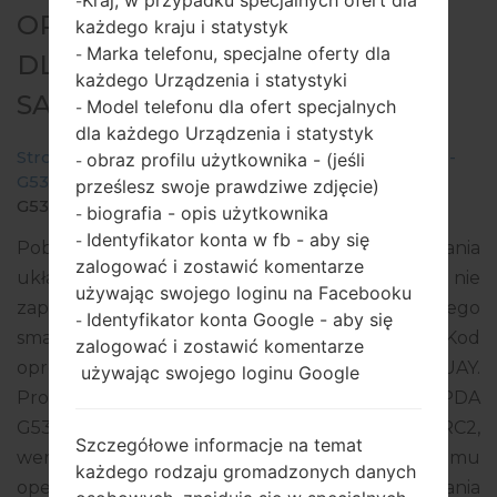
Kraj, w przypadku specjalnych ofert dla
-
OPROGRAMOWANIE #29823
każdego kraju i statystyk
Marka telefonu, specjalne oferty dla
-
DLA: SM-G532M -
każdego Urządzenia i statystyki
SAMSUNGGALAXY J2 PRIME
Model telefonu dla ofert specjalnych
-
dla każdego Urządzenia i statystyk
Strona startowa
→
Galaxy J2 Prime
→
SamsungSM-
obraz profilu użytkownika - (jeśli
-
G532M
→
SM-
prześlesz swoje prawdziwe zdjęcie)
G532M_1_20180307172527_1182ulf4cl_fac.zip
biografia - opis użytkownika
-
Identyfikator konta w fb - aby się
-
Pobierz najnowszą aktualizację oprogramowania
zalogować i zostawić komentarze
układowego dla Samsung Galaxy J2 Prime, ale nie
używając swojego loginu na Facebooku
zapomnij sprawdzić, czy numer modelu Twojego
Identyfikator konta Google - aby się
-
smartfona odpowiada wskazanemu SM-G532M. Kod
zalogować i zostawić komentarze
oprogramowania układowego to CTU z URUGUAY.
używając swojego loginu Google
Produkt jest dostarczany z wersją PDA
G532MUMU1ARC2, wersja CSC G532MUWA1ARC2,
Szczegółowe informacje na temat
wersja MODEM G532MUBU1ARC1. Wersja systemu
każdego rodzaju gromadzonych danych
operacyjnego danego oprogramowania