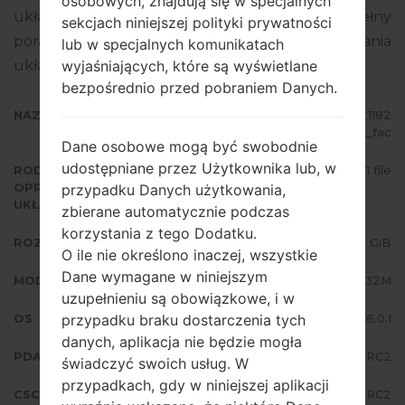
osobowych, znajdują się w specjalnych
układowego to Android Marshmallow 6.0.1. Pełny
sekcjach niniejszej polityki prywatności
poradnik na temat flashowania oprogramowania
lub w specjalnych komunikatach
układowego na urządzeniach Samsung
tutaj
wyjaśniających, które są wyświetlane
bezpośrednio przed pobraniem Danych.
NAZWA PLIKU
SM-G532M_1_20180307172527_1182
ulf4cl_fac
Dane osobowe mogą być swobodnie
udostępniane przez Użytkownika lub, w
RODZAJ
1 file
OPROGRAMOWANIA
przypadku Danych użytkowania,
UKŁADOWEGO
zbierane automatycznie podczas
korzystania z tego Dodatku.
ROZMIAR PLIKU
1.71 GiB
O ile nie określono inaczej, wszystkie
Dane wymagane w niniejszym
MODEL
Samsung SM-G532M
uzupełnieniu są obowiązkowe, i w
OS
Android Marshmallow 6.0.1
przypadku braku dostarczenia tych
danych, aplikacja nie będzie mogła
PDA/AP WERSJA
G532MUMU1ARC2
świadczyć swoich usług. W
przypadkach, gdy w niniejszej aplikacji
CSC WERSJA
G532MUWA1ARC2