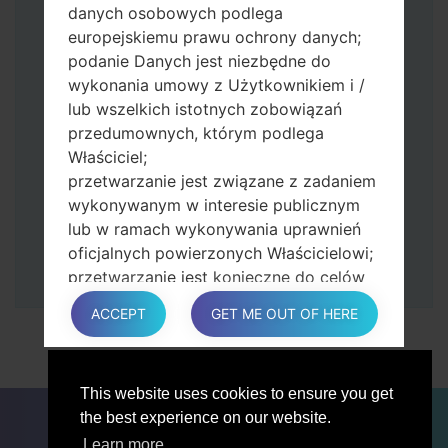
Naciśnij i przytrzymaj klawisz zasilania i
danych osobowych podlega
przycisk zwiększania głośności.
europejskiemu prawu ochrony danych;
Następnie podłącz urządzenie do
podanie Danych jest niezbędne do
komputera, Odin powinien wykryć
wykonania umowy z Użytkownikiem i /
telefon, a na ekranie pojawi się numer
lub wszelkich istotnych zobowiązań
portu COM.
przedumownych, którym podlega
Podaj tylko czas przywracania ustawień
Właściciel;
fabrycznych i automatycznego
przetwarzanie jest związane z zadaniem
ponownego uruchamiania.
wykonywanym w interesie publicznym
Na koniec naciśnij klawisz Start. Twój
lub w ramach wykonywania uprawnień
telefon uruchomi się ponownie i odłączy
oficjalnych powierzonych Właścicielowi;
się od komputera.
przetwarzanie jest konieczne do celów
zgodnych z prawem interesów
ACCEPT
GET ME OUT OF HERE
prowadzonej przez właściciela lub
osobę trzecią.
W każdym przypadku Właściciel z
This website uses cookies to ensure you get
przyjemnością pomoże wyjaśnić
DLA BLOGERÓW
AKTUALNOŚCI
PORÓWNAJ
the best experience on our website.
konkretną podstawę prawną, która ma
ŁĄCZNOŚĆ
PRYWATNOŚĆ
WARUNKI USŁUGI
zastosowanie do przetwarzania, a w
Learn more