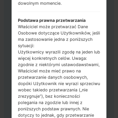
dowolnym momencie.
Jeśli chcesz wyczyścić pamięć flash użyj
CSC_*** albo użyj HOME_CSC_ ***, aby
zachować wszystkie swoje dane i aplikacje.
Podstawa prawna przetwarzania
Teraz wyłącz swój telefon i przejdź do
Właściciel może przetwarzać Dane
trybu pobierania. Jak wykonać wszystkie
Osobowe dotyczące Użytkowników, jeśli
metody:
ma zastosowanie jedna z poniższych
Naciśnij i przytrzymaj klawisz zasilania,
sytuacji:
przycisk zwiększania głośności i klawisz
Użytkownicy wyrazili zgodę na jeden lub
Bixby.
więcej konkretnych celów. Uwaga:
Naciśnij i przytrzymaj klawisze
zgodnie z niektórymi ustawodawstwami,
zwiększania i zmniejszania głośności,
Właściciel może mieć prawo na
następnie podłącz kabel USB.
przetwarzanie danych osobowych,
Naciśnij i przytrzymaj klawisz zasilania,
dopóki Użytkownik nie wyrazi sprzeciwu
przycisk zmniejszania głośności i klawisz
wobec takiedo przetwarzania („nie
strony domowej.
zrezygnuje”), bez konieczności
Podłącz kabel USB, a następnie naciśnij i
polegania na zgodzie lub innej z
przytrzymaj przycisk Bixby i klawisz
poniższych podstaw prawnych. Nie
zmniejszania głośności.
dotyczy to jednak, gdy przetwarzanie