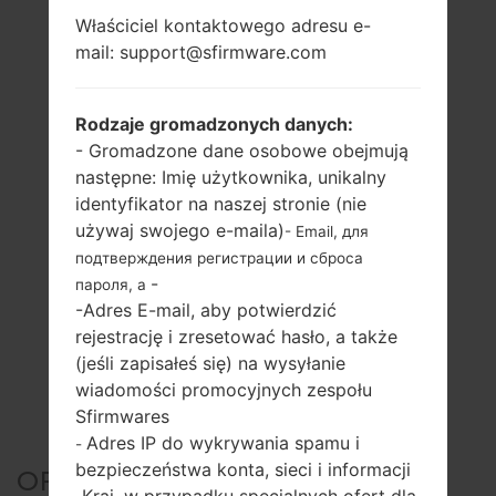
Właściciel kontaktowego adresu e-
mail: support@sfirmware.com
Rodzaje gromadzonych danych:
- Gromadzone dane osobowe obejmują
następne: Imię użytkownika, unikalny
identyfikator na naszej stronie (nie
używaj swojego e-maila)
- Email, для
подтверждения регистрации и сброса
-
пароля, а
-Adres E-mail, aby potwierdzić
rejestrację i zresetować hasło, a także
(jeśli zapisałeś się) na wysyłanie
wiadomości promocyjnych zespołu
Sfirmwares
Adres IP do wykrywania spamu i
-
bezpieczeństwa konta, sieci i informacji
OFICJALNE