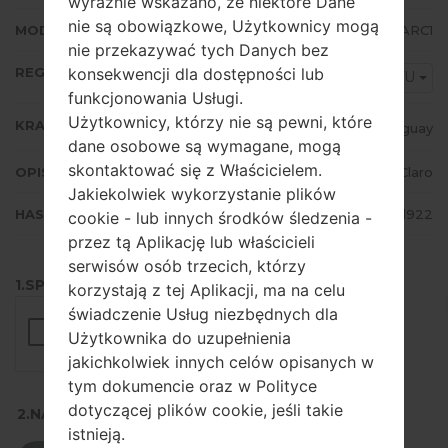
wyraźnie wskazano, że niektóre Dane
nie są obowiązkowe, Użytkownicy mogą
MODEM/CP WERSJA
G532MUBU1ARC1
nie przekazywać tych Danych bez
REGION
konsekwencji dla dostępności lub
CTU
funkcjonowania Usługi.
Użytkownicy, którzy nie są pewni, które
KRAJ
Uruguay
dane osobowe są wymagane, mogą
skontaktować się z Właścicielem.
OPIS
Claro
Jakiekolwiek wykorzystanie plików
HASH
a40249767f1730d20db2512a9efd922
cookie - lub innych środków śledzenia -
przez tą Aplikację lub właścicieli
serwisów osób trzecich, którzy
1.SPRAWDŹ RECAPTCHA
korzystają z tej Aplikacji, ma na celu
świadczenie Usług niezbędnych dla
Użytkownika do uzupełnienia
jakichkolwiek innych celów opisanych w
tym dokumencie oraz w Polityce
dotyczącej plików cookie, jeśli takie
2.NACIŚNIJ, ABY POBRAĆ
istnieją.