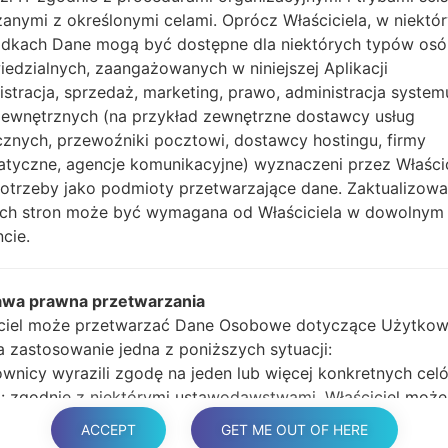
anymi z określonymi celami. Oprócz Właściciela, w niektó
głośności i klawisz Bixb
dkach Dane mogą być dostępne dla niektórych typów os
Naciśnij i przytrzy
edzialnych, zaangażowanych w niniejszej Aplikacji
głośności, następnie 
istracja, sprzedaż, marketing, prawo, administracja system
Naciśnij i przytrzyma
zewnętrznych (na przykład zewnętrzne dostawcy usług
głośności i klawisz st
cznych, przewoźniki pocztowi, dostawcy hostingu, firmy
Podłącz kabel USB,
atyczne, agencje komunikacyjne) wyznaczeni przez Właści
przycisk Bixby i klawis
potrzeby jako podmioty przetwarzające dane. Zaktualizow
Naciśnij i przytrzyma
tych stron może być wymagana od Właściciela w dowolnym
głośności.
cie.
Następnie podłącz ur
wykryć telefon, a na 
Podaj tylko czas p
awa prawna przetwarzania
automatycznego pono
ciel może przetwarzać Dane Osobowe dotyczące Użytkow
Na koniec naciśnij kl
ma zastosowanie jedna z poniższych sytuacji:
ponownie i odłączy si
wnicy wyrazili zgodę na jeden lub więcej konkretnych cel
 zgodnie z niektórymi ustawodawstwami, Właściciel może
na przetwarzanie danych osobowych, dopóki Użytkownik 
ACCEPT
GET ME OUT OF HERE
 sprzeciwu wobec takiedo przetwarzania („nie zrezygnuje”)