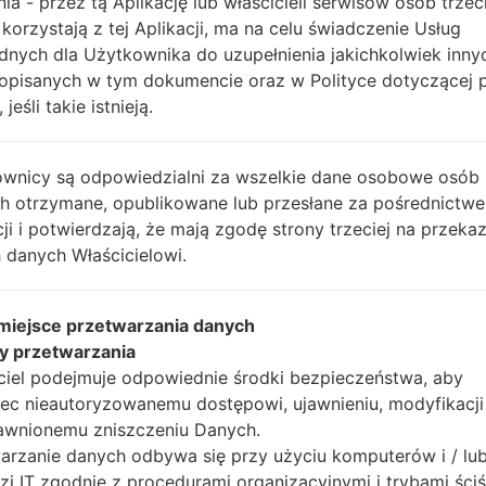
nia - przez tą Aplikację lub właścicieli serwisów osób trzec
Instrukcje
 korzystają z tej Aplikacji, ma na celu świadczenie Usług
dnych dla Użytkownika do uzupełnienia jakichkolwiek inny
opisanych w tym dokumencie oraz w Polityce dotyczącej 
 jeśli takie istnieją.
Pobierz na swój komp
Następnie wyodrębnij
Powinieneś otrzymać 1 
wnicy są odpowiedzialni za wszelkie dane osobowe osób
plików (jeśli 5 plików w
ch otrzymane, opublikowane lub przesłane za pośrednictwe
AP: "System & Recov
cji i potwierdzają, że mają zgodę strony trzeciej na przeka
CP: "Modem & Radio
 danych Właścicielowi.
CSC_***: "Country &
HOME_CSC_***: "Cou
 miejsce przetwarzania danych
Dodaj wszystkie pliki w
y przetwarzania
Jeśli chcesz wyczyści
ciel podejmuje odpowiednie środki bezpieczeństwa, aby
HOME_CSC_ ***, aby
ec nieautoryzowanemu dostępowi, ujawnieniu, modyfikacji
aplikacje.
awnionemu zniszczeniu Danych.
Teraz wyłącz swój tel
arzanie danych odbywa się przy użyciu komputerów i / lu
wykonać wszystkie me
zi IT zgodnie z procedurami organizacyjnymi i trybami ściś
Naciśnij i przytrzyma