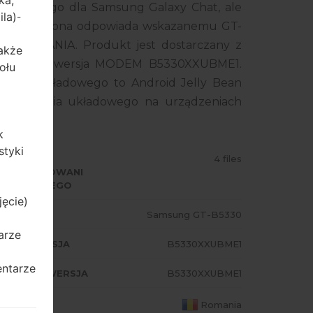
ka,
układowego dla Samsung Galaxy Chat, ale
ila)
-
ego smartfona odpowiada wskazanemu GT-
z ROMANIA. Produkt jest dostarczany z
także
OXXBME1, wersja MODEM B5330XXUBME1.
ołu
wania układowego to Android Jelly Bean
rogramowania układowego na urządzeniach
k
styki
ODZAJ
4 files
PROGRAMOWANI
 UKŁADOWEGO
jęcie)
ODEL
Samsung GT-B5330
arze
A/AP WERSJA
B5330XXUBME1
entarze
ODEM/CP WERSJA
B5330XXUBME1
AJ
Romania