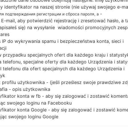
adzone dane osobowe obejmują następne: Imię użytkowni
Pobierz najnowszą aktualizację oprogramowania 
ny identyfikator na naszej stronie (nie używaj swojego e-ma
nie zapomnij sprawdzić, czy numer modelu Twoj
-
для подтверждения регистрации и сброса пароля, а
B5330. Kod oprogramowania układowego to COA 
 E-mail, aby potwierdzić rejestrację i zresetować hasło, a 
wersją PDA B5330XXUBME1, wersja CSC B5330
 zapisałeś się) na wysyłanie wiadomości promocyjnych zesp
Wersja systemu operacyjnego danego oprogramo
ares
 IP do wykrywania spamu i bezpieczeństwa konta, sieci i
4.1.2. Pełny poradnik na temat flashowania op
acji
Samsung
tutaj
 w przypadku specjalnych ofert dla każdego kraju i statysty
 telefonu, specjalne oferty dla każdego Urządzenia i staty
NAZWA PLIKU
GT-B5330_COA_1_201305151127
R
 telefonu dla ofert specjalnych dla każdego Urządzenia i
43_nt0e6h0b3j
O
tyk
A
 profilu użytkownika - (jeśli prześlesz swoje prawdziwe zd
ROZMIAR PLIKU
532.08 MiB
M
afia - opis użytkownika
yfikator konta w fb - aby się zalogować i zostawić koment
OS
Android Jelly Bean 4.1.2
PD
ąc swojego loginu na Facebooku
yfikator konta Google - aby się zalogować i zostawić kom
CSC WERSJA
B5330OXXBME1
M
ąc swojego loginu Google
REGION
KR
COA