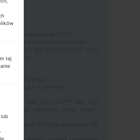
ich,
ch
plików
uter najnowszą wersję
Odin 3
.
 plik oprogramowania układowego.
plik (jeśli 1 plik wybierz tutaj) lub 5
ybierz tutaj):
m tej
ery"
zanie
"
 Region & Operator"
ntry & Region & Operator"
 Odin 3.
ć pamięć flash użyj CSC_*** albo użyj
 zachować wszystkie swoje dane i
 lub
efon i przejdź do trybu pobierania. Jak
b
tody:
le
j klawisz zasilania, przycisk zwiększania