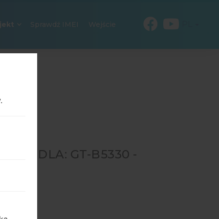
PL
jekt
Sprawdź IMEI
Wejście
.
321 DLA: GT-B5330 -
→
GT-