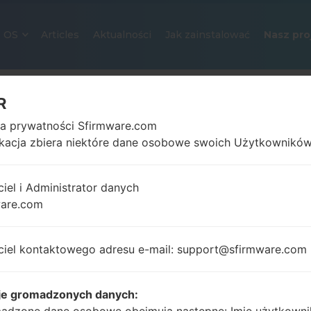
OS
Articles
Aktualności
Jak zainstalować
Nasz pro
R
ka prywatności Sfirmware.com
ikacja zbiera niektóre dane osobowe swoich Użytkowników
ciel i Administrator danych
ware.com
OFICJALNE OPROGRAMOWANIE #
SAMSUNGGALAXY CHAT
ciel kontaktowego adresu e-mail: support@sfirmware.com
Strona startowa
→
Galaxy Chat
→
SamsungGT-B5330
B5330_COA_1_20130515112743_nt0e6h0b3j.zip
je gromadzonych danych: