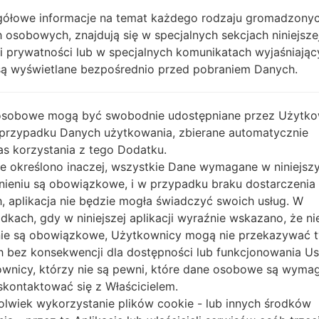
ółowe informacje na temat każdego rodzaju gromadzony
OPIS
Cosmote
H
 osobowych, znajdują się w specjalnych sekcjach niniejsze
ki prywatności lub w specjalnych komunikatach wyjaśniając
są wyświetlane bezpośrednio przed pobraniem Danych.
1.SPRAWDŹ RECAPTCHA
2.
osobowe mogą być swobodnie udostępniane przez Użytko
 przypadku Danych użytkowania, zbierane automatycznie
s korzystania z tego Dodatku.
nie określono inaczej, wszystkie Dane wymagane w niniejs
nieniu są obowiązkowe, i w przypadku braku dostarczenia
, aplikacja nie będzie mogła świadczyć swoich usług. W
dkach, gdy w niniejszej aplikacji wyraźnie wskazano, że ni
ie są obowiązkowe, Użytkownicy mogą nie przekazywać 
 bez konsekwencji dla dostępności lub funkcjonowania Usł
wnicy, którzy nie są pewni, które dane osobowe są wyma
kontaktować się z Właścicielem.
olwiek wykorzystanie plików cookie - lub innych środków