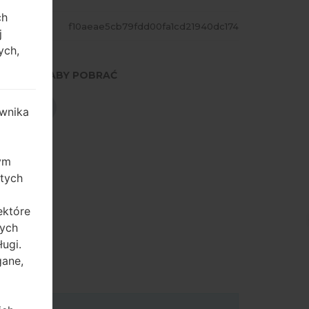
ch
ASH
f10aeae5cb79fdd00fa1cd21940dc174
j
ych,
NACIŚNIJ, ABY POBRAĆ
POBIERZ
wnika
zym
 tych
ektóre
tych
ugi.
gane,