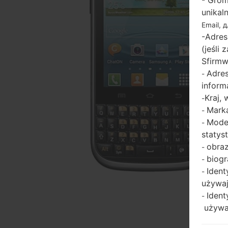
- Grom
unikal
Email, 
-Adres
(jeśli
Sfirmw
Adres
-
inform
Kraj,
-
Marka
-
Model
-
statys
obraz
-
biogr
-
Ident
-
używaj
Ident
-
używaj