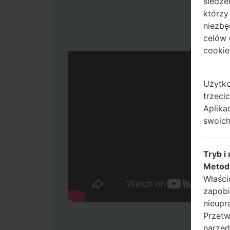
śledze
którzy
niezbę
celów 
cookie,
Użytko
trzeci
Aplika
swoich
Tryb i
Metod
Właści
zapobi
nieupr
Przetw
narzęd