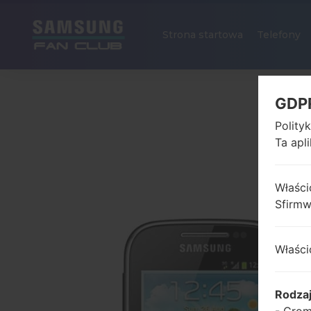
Strona startowa
Telefony
GDP
Polity
Ta apl
Właści
Sfirm
Właści
Rodza