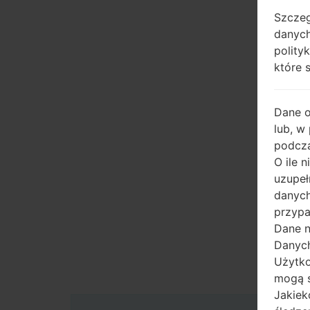
Szczeg
danych
polity
które 
Dane 
lub, w
podcza
O ile 
uzupeł
danych
przypa
Dane n
Danych
Użytko
mogą s
Jakiek