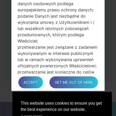
Naciśnij i przytrzymaj klawisz zasilania i
danych osobowych podlega
przycisk zwiększania głośności.
europejskiemu prawu ochrony danych;
Następnie podłącz urządzenie do
podanie Danych jest niezbędne do
komputera, Odin powinien wykryć
wykonania umowy z Użytkownikiem i /
telefon, a na ekranie pojawi się numer
lub wszelkich istotnych zobowiązań
portu COM.
przedumownych, którym podlega
Podaj tylko czas przywracania ustawień
Właściciel;
fabrycznych i automatycznego
przetwarzanie jest związane z zadaniem
ponownego uruchamiania.
wykonywanym w interesie publicznym
Na koniec naciśnij klawisz Start. Twój
lub w ramach wykonywania uprawnień
telefon uruchomi się ponownie i odłączy
oficjalnych powierzonych Właścicielowi;
się od komputera.
przetwarzanie jest konieczne do celów
zgodnych z prawem interesów
ACCEPT
GET ME OUT OF HERE
prowadzonej przez właściciela lub
osobę trzecią.
W każdym przypadku Właściciel z
przyjemnością pomoże wyjaśnić
This website uses cookies to ensure you get
DLA BLOGERÓW
AKTUALNOŚCI
PORÓWNAJ
konkretną podstawę prawną, która ma
the best experience on our website.
ŁĄCZNOŚĆ
PRYWATNOŚĆ
WARUNKI USŁUGI
zastosowanie do przetwarzania, a w