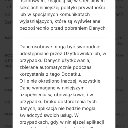
osobowych, znajdują się w specjalnych
Lollipop 5.1.1. Pełny poradnik na temat flashowania
sekcjach niniejszej polityki prywatności
lub w specjalnych komunikatach
oprogramowania układowego na urządzeniach
wyjaśniających, które są wyświetlane
Samsung
tutaj
bezpośrednio przed pobraniem Danych.
NAZWA PLIKU
SM-J200GU_1_20180206094814_ttk
c2p18tq_fac
Dane osobowe mogą być swobodnie
udostępniane przez Użytkownika lub, w
RODZAJ
1 file
przypadku Danych użytkowania,
OPROGRAMOWANIA
UKŁADOWEGO
zbierane automatycznie podczas
korzystania z tego Dodatku.
ROZMIAR PLIKU
1.03 GiB
O ile nie określono inaczej, wszystkie
Dane wymagane w niniejszym
MODEL
Samsung SM-J200GU
uzupełnieniu są obowiązkowe, i w
przypadku braku dostarczenia tych
OS
Android Lollipop 5.1.1
danych, aplikacja nie będzie mogła
PDA/AP WERSJA
J200GUDXU3AQL1
świadczyć swoich usług. W
przypadkach, gdy w niniejszej aplikacji
CSC WERSJA
J200GUOLB3AQI1