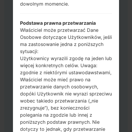
Dodaj wszystkie pliki w Odin 3.
dowolnym momencie.
Jeśli chcesz wyczyścić pamięć flash użyj
CSC_*** albo użyj HOME_CSC_ ***, aby
zachować wszystkie swoje dane i aplikacje.
Podstawa prawna przetwarzania
Teraz wyłącz swój telefon i przejdź do
Właściciel może przetwarzać Dane
trybu pobierania. Jak wykonać wszystkie
Osobowe dotyczące Użytkowników, jeśli
metody:
ma zastosowanie jedna z poniższych
Naciśnij i przytrzymaj klawisz zasilania,
sytuacji:
przycisk zwiększania głośności i klawisz
Użytkownicy wyrazili zgodę na jeden lub
Bixby.
więcej konkretnych celów. Uwaga:
Naciśnij i przytrzymaj klawisze
zgodnie z niektórymi ustawodawstwami,
zwiększania i zmniejszania głośności,
Właściciel może mieć prawo na
następnie podłącz kabel USB.
przetwarzanie danych osobowych,
Naciśnij i przytrzymaj klawisz zasilania,
dopóki Użytkownik nie wyrazi sprzeciwu
przycisk zmniejszania głośności i klawisz
wobec takiedo przetwarzania („nie
strony domowej.
zrezygnuje”), bez konieczności
Podłącz kabel USB, a następnie naciśnij i
polegania na zgodzie lub innej z
przytrzymaj przycisk Bixby i klawisz
poniższych podstaw prawnych. Nie
zmniejszania głośności.
dotyczy to jednak, gdy przetwarzanie