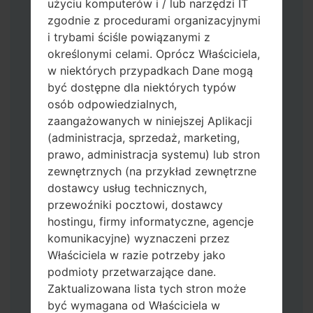
użyciu komputerów i / lub narzędzi IT
zgodnie z procedurami organizacyjnymi
i trybami ściśle powiązanymi z
określonymi celami. Oprócz Właściciela,
w niektórych przypadkach Dane mogą
być dostępne dla niektórych typów
osób odpowiedzialnych,
Pobierz na swój komputer najnowszą
zaangażowanych w niniejszej Aplikacji
wersję
Odin 3
.
(administracja, sprzedaż, marketing,
Następnie wyodrębnij plik
prawo, administracja systemu) lub stron
oprogramowania układowego.
zewnętrznych (na przykład zewnętrzne
Powinieneś otrzymać 1 plik (jeśli 1 plik
dostawcy usług technicznych,
wybierz tutaj) lub 5 plików (jeśli 5 plików
przewoźniki pocztowi, dostawcy
wybierz tutaj):
hostingu, firmy informatyczne, agencje
AP: "System & Recovery"
komunikacyjne) wyznaczeni przez
CP: "Modem & Radio"
Właściciela w razie potrzeby jako
CSC_***: "Country & Region & Operator"
podmioty przetwarzające dane.
HOME_CSC_***: "Country & Region &
Zaktualizowana lista tych stron może
Operator"
być wymagana od Właściciela w