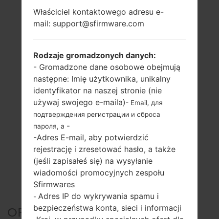
Właściciel kontaktowego adresu e-
mail: support@sfirmware.com
Rodzaje gromadzonych danych:
- Gromadzone dane osobowe obejmują
następne: Imię użytkownika, unikalny
identyfikator na naszej stronie (nie
używaj swojego e-maila)
- Email, для
подтверждения регистрации и сброса
-
пароля, а
-Adres E-mail, aby potwierdzić
rejestrację i zresetować hasło, a także
(jeśli zapisałeś się) na wysyłanie
wiadomości promocyjnych zespołu
Sfirmwares
Adres IP do wykrywania spamu i
-
bezpieczeństwa konta, sieci i informacji
OFICJALNE