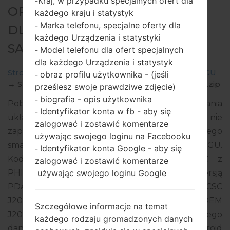
Kraj, w przypadku specjalnych ofert dla
-
OPROGRAMOWANIE #33935
każdego kraju i statystyk
Marka telefonu, specjalne oferty dla
-
DLA: SM-J200GU -
każdego Urządzenia i statystyki
SAMSUNGGALAXY J2
Model telefonu dla ofert specjalnych
-
dla każdego Urządzenia i statystyk
Strona startowa
→
Galaxy J2
→
SamsungSM-J200GU
obraz profilu użytkownika - (jeśli
-
→
SM-J200GU_1_20180206094814_ttkc2p18tq_fac.zip
prześlesz swoje prawdziwe zdjęcie)
biografia - opis użytkownika
-
Pobierz najnowszą aktualizację oprogramowania
Identyfikator konta w fb - aby się
-
układowego dla Samsung Galaxy J2, ale nie
zalogować i zostawić komentarze
zapomnij sprawdzić, czy numer modelu Twojego
używając swojego loginu na Facebooku
smartfona odpowiada wskazanemu SM-J200GU.
Identyfikator konta Google - aby się
-
Kod oprogramowania układowego to XTC z
zalogować i zostawić komentarze
używając swojego loginu Google
PHILIPPINES. Produkt jest dostarczany z wersją
PDA J200GUDXU3AQL1, wersja CSC
J200GUOLB3AQI1, wersja MODEM
Szczegółowe informacje na temat
J200GUDXU3AQJ1. Wersja systemu operacyjnego
każdego rodzaju gromadzonych danych
danego oprogramowania układowego to Android