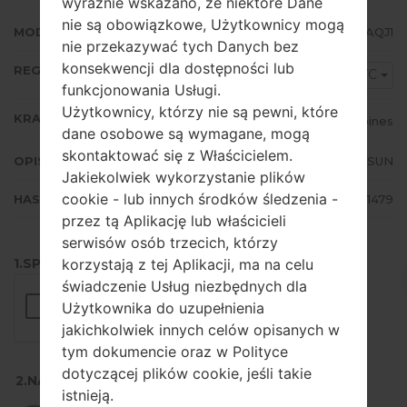
wyraźnie wskazano, że niektóre Dane
nie są obowiązkowe, Użytkownicy mogą
MODEM/CP WERSJA
J200GUDXU3AQJ1
nie przekazywać tych Danych bez
konsekwencji dla dostępności lub
REGION
XTC
funkcjonowania Usługi.
Użytkownicy, którzy nie są pewni, które
KRAJ
Philippines
dane osobowe są wymagane, mogą
skontaktować się z Właścicielem.
OPIS
Globe, ABS-CBN, Smart, SUN
Jakiekolwiek wykorzystanie plików
cookie - lub innych środków śledzenia -
HASH
fee4f9ec92768d21699c2774ae261479
przez tą Aplikację lub właścicieli
serwisów osób trzecich, którzy
korzystają z tej Aplikacji, ma na celu
1.SPRAWDŹ RECAPTCHA
świadczenie Usług niezbędnych dla
Użytkownika do uzupełnienia
jakichkolwiek innych celów opisanych w
tym dokumencie oraz w Polityce
dotyczącej plików cookie, jeśli takie
2.NACIŚNIJ, ABY POBRAĆ
istnieją.