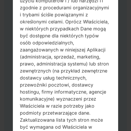
użyciu komputerów i / lub narzędzi IT
zgodnie z procedurami organizacyjnymi
i trybami ściśle powiązanymi z
określonymi celami. Oprócz Właściciela,
w niektórych przypadkach Dane mogą
Pobierz na swój komputer najnowszą
być dostępne dla niektórych typów
wersję
Odin 3
.
osób odpowiedzialnych,
Następnie wyodrębnij plik
zaangażowanych w niniejszej Aplikacji
oprogramowania układowego.
(administracja, sprzedaż, marketing,
Powinieneś otrzymać 1 plik (jeśli 1 plik
prawo, administracja systemu) lub stron
wybierz tutaj) lub 5 plików (jeśli 5 plików
zewnętrznych (na przykład zewnętrzne
wybierz tutaj):
dostawcy usług technicznych,
AP: "System & Recovery"
przewoźniki pocztowi, dostawcy
CP: "Modem & Radio"
hostingu, firmy informatyczne, agencje
CSC_***: "Country & Region & Operator"
komunikacyjne) wyznaczeni przez
HOME_CSC_***: "Country & Region &
Właściciela w razie potrzeby jako
Operator"
podmioty przetwarzające dane.
Dodaj wszystkie pliki w Odin 3.
Zaktualizowana lista tych stron może
Jeśli chcesz wyczyścić pamięć flash użyj
być wymagana od Właściciela w
CSC_*** albo użyj HOME_CSC_ ***, aby