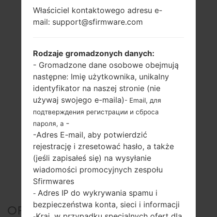
Właściciel kontaktowego adresu e-
mail: support@sfirmware.com
Rodzaje gromadzonych danych:
- Gromadzone dane osobowe obejmują
następne: Imię użytkownika, unikalny
identyfikator na naszej stronie (nie
używaj swojego e-maila)
- Email, для
подтверждения регистрации и сброса
-
пароля, а
-Adres E-mail, aby potwierdzić
rejestrację i zresetować hasło, a także
(jeśli zapisałeś się) na wysyłanie
wiadomości promocyjnych zespołu
Sfirmwares
Adres IP do wykrywania spamu i
-
bezpieczeństwa konta, sieci i informacji
OFICJALNE
Kraj, w przypadku specjalnych ofert dla
-