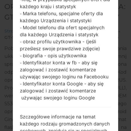
OPROGRAMOWANIE #5821 DLA:
każdego kraju i statystyk
Marka telefonu, specjalne oferty dla
-
GT-S5369 - SAMSUNGGALAXY Y
każdego Urządzenia i statystyki
Model telefonu dla ofert specjalnych
-
Strona startowa
→
Galaxy Y
→
SamsungGT-S5369
→
dla każdego Urządzenia i statystyk
GT-S5369_CYV_1_20121206120450_cba164enh4.zip
obraz profilu użytkownika - (jeśli
-
prześlesz swoje prawdziwe zdjęcie)
Pobierz najnowszą aktualizację oprogramowania
biografia - opis użytkownika
-
układowego dla Samsung Galaxy Y, ale nie zapomnij
Identyfikator konta w fb - aby się
-
sprawdzić, czy numer modelu Twojego smartfona
zalogować i zostawić komentarze
odpowiada wskazanemu GT-S5369. Kod
używając swojego loginu na Facebooku
oprogramowania układowego to CYV z CYPRUS.
Identyfikator konta Google - aby się
-
Produkt jest dostarczany z wersją PDA S5369BULL1,
zalogować i zostawić komentarze
wersja CSC S5369CYVLL1, wersja MODEM
używając swojego loginu Google
S5369BULL1. Wersja systemu operacyjnego danego
oprogramowania układowego to Android
Szczegółowe informacje na temat
Gingerbread 2.3.6. Pełny poradnik na temat
każdego rodzaju gromadzonych danych
flashowania oprogramowania układowego na
osobowych, znajdują się w specjalnych