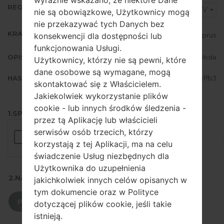
REGION
CYV
nie są obowiązkowe, Użytkownicy mogą
nie przekazywać tych Danych bez
KRAJ
konsekwencji dla dostępności lub
Cyprus
funkcjonowania Usługi.
OPIS
CytaVoda
Użytkownicy, którzy nie są pewni, które
dane osobowe są wymagane, mogą
HASH
faf08cef2836cb75288fc2e9c9c5ffb3
skontaktować się z Właścicielem.
Jakiekolwiek wykorzystanie plików
cookie - lub innych środków śledzenia -
1.SPRAWDŹ RECAPTCHA
przez tą Aplikację lub właścicieli
serwisów osób trzecich, którzy
korzystają z tej Aplikacji, ma na celu
świadczenie Usług niezbędnych dla
Użytkownika do uzupełnienia
2.NACIŚNIJ, ABY POBRAĆ
jakichkolwiek innych celów opisanych w
tym dokumencie oraz w Polityce
POBIERZ
dotyczącej plików cookie, jeśli takie
istnieją.