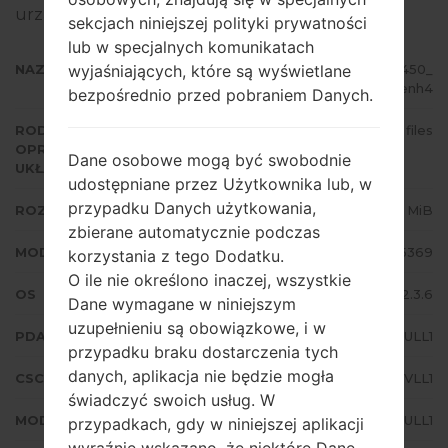
urządzeniach Samsung
tutaj
sekcjach niniejszej polityki prywatności
lub w specjalnych komunikatach
wyjaśniających, które są wyświetlane
NAZWA PLIKU
GT-S5369_CYV_1_20121206120450_
cba164enh4
bezpośrednio przed pobraniem Danych.
RODZAJ
4 files
OPROGRAMOWANIA
Dane osobowe mogą być swobodnie
UKŁADOWEGO
udostępniane przez Użytkownika lub, w
przypadku Danych użytkowania,
ROZMIAR PLIKU
123.7 MiB
zbierane automatycznie podczas
MODEL
Samsung GT-S5369
korzystania z tego Dodatku.
O ile nie określono inaczej, wszystkie
OS
Android Gingerbread 2.3.6
Dane wymagane w niniejszym
uzupełnieniu są obowiązkowe, i w
PDA/AP WERSJA
S5369BULL1
przypadku braku dostarczenia tych
danych, aplikacja nie będzie mogła
CSC WERSJA
S5369CYVLL1
świadczyć swoich usług. W
MODEM/CP WERSJA
S5369BULL1
przypadkach, gdy w niniejszej aplikacji
wyraźnie wskazano, że niektóre Dane