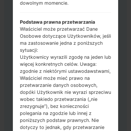
dowolnym momencie.
zachować wszystkie swoje dane i aplikacje.
Teraz wyłącz swój telefon i przejdź do
trybu pobierania. Jak wykonać wszystkie
Podstawa prawna przetwarzania
metody:
Właściciel może przetwarzać Dane
Naciśnij i przytrzymaj klawisz zasilania,
Osobowe dotyczące Użytkowników, jeśli
przycisk zwiększania głośności i klawisz
ma zastosowanie jedna z poniższych
Bixby.
sytuacji:
Naciśnij i przytrzymaj klawisze
Użytkownicy wyrazili zgodę na jeden lub
zwiększania i zmniejszania głośności,
więcej konkretnych celów. Uwaga:
następnie podłącz kabel USB.
zgodnie z niektórymi ustawodawstwami,
Naciśnij i przytrzymaj klawisz zasilania,
Właściciel może mieć prawo na
przycisk zmniejszania głośności i klawisz
przetwarzanie danych osobowych,
strony domowej.
dopóki Użytkownik nie wyrazi sprzeciwu
Podłącz kabel USB, a następnie naciśnij i
wobec takiedo przetwarzania („nie
przytrzymaj przycisk Bixby i klawisz
zrezygnuje”), bez konieczności
zmniejszania głośności.
polegania na zgodzie lub innej z
Naciśnij i przytrzymaj klawisz zasilania i
poniższych podstaw prawnych. Nie
przycisk zwiększania głośności.
dotyczy to jednak, gdy przetwarzanie
Następnie podłącz urządzenie do