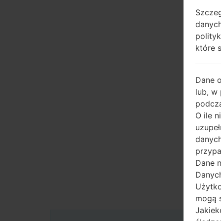
Szczeg
danych
polity
które 
Dane 
lub, w
podcza
O ile 
uzupeł
danych
przypa
Dane n
Danych
Użytko
mogą s
Jakiek