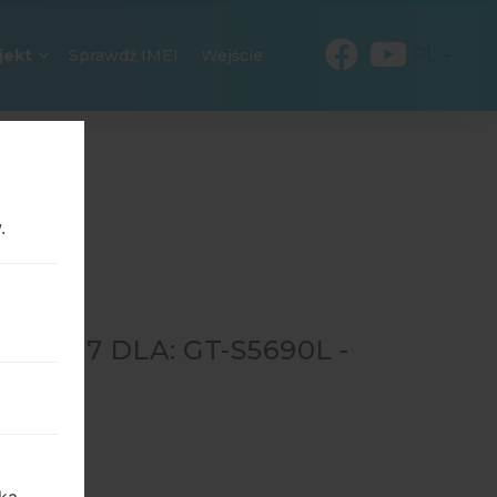
PL
jekt
Sprawdź IMEI
Wejście
.
6037 DLA: GT-S5690L -
90L
→
GT-