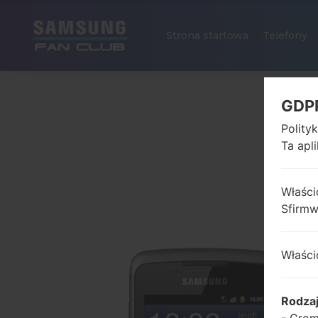
Strona startowa
Telefony
GDP
Polity
Ta apl
Właści
Sfirm
Właści
Rodza