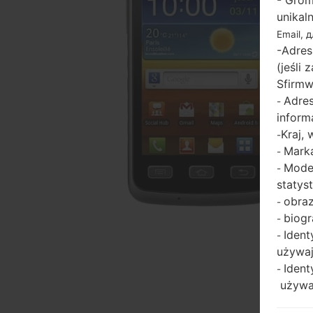
- Grom
unikal
Email, 
-Adres
(jeśli
Sfirmw
Adres
-
inform
Kraj,
-
Marka
-
Model
-
statys
obraz
-
biogr
-
Ident
-
używaj
Ident
-
używaj