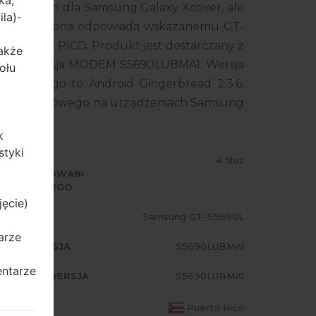
ka,
kładowego dla Samsung Galaxy Xcover, ale
ila)
-
ego smartfona odpowiada wskazanemu GT-
 PUERTO RICO. Produkt jest dostarczany z
także
MA2, wersja MODEM S5690LUBMA1. Wersja
ołu
ładowego to Android Gingerbread 2.3.6.
ania układowego na urządzeniach Samsung
k
styki
ODZAJ
4 files
PROGRAMOWANI
 UKŁADOWEGO
jęcie)
ODEL
Samsung GT-S5690L
arze
A/AP WERSJA
S5690LUBMA1
entarze
ODEM/CP WERSJA
S5690LUBMA1
AJ
Puerto Rico