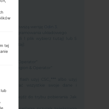
ich,
ch
plików
uter najnowszą wersję
Odin 3
.
 plik oprogramowania układowego.
plik (jeśli 1 plik wybierz tutaj) lub 5
ybierz tutaj):
m tej
ery"
zanie
"
 Region & Operator"
ntry & Region & Operator"
 Odin 3.
ć pamięć flash użyj CSC_*** albo użyj
 zachować wszystkie swoje dane i
 lub
efon i przejdź do trybu pobierania. Jak
b
tody:
le
j klawisz zasilania, przycisk zwiększania