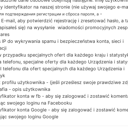
adzone dane osobowe obejmują następne: Imię użytkowni
Pobierz najnowszą aktualizację oprogramowania u
ny identyfikator na naszej stronie (nie używaj swojego e-ma
nie zapomnij sprawdzić, czy numer modelu Twoj
-
для подтверждения регистрации и сброса пароля, а
S5690L. Kod oprogramowania układowego to PCT z
 E-mail, aby potwierdzić rejestrację i zresetować hasło, a 
wersją PDA S5690LUBMA1, wersja CSC S5690LUWA
 zapisałeś się) na wysyłanie wiadomości promocyjnych zesp
systemu operacyjnego danego oprogramowania uk
ares
 IP do wykrywania spamu i bezpieczeństwa konta, sieci i
Pełny poradnik na temat flashowania oprogramow
acji
tutaj
 w przypadku specjalnych ofert dla każdego kraju i statysty
 telefonu, specjalne oferty dla każdego Urządzenia i staty
NAZWA PLIKU
GT-S5690L_PCT_1_2013022514
R
 telefonu dla ofert specjalnych dla każdego Urządzenia i
5040_6yrpxlvdva
O
tyk
A
 profilu użytkownika - (jeśli prześlesz swoje prawdziwe zd
ROZMIAR PLIKU
146.38 MiB
M
afia - opis użytkownika
yfikator konta w fb - aby się zalogować i zostawić koment
OS
Android Gingerbread 2.3.6
PD
ąc swojego loginu na Facebooku
yfikator konta Google - aby się zalogować i zostawić kom
CSC WERSJA
S5690LUWAMA2
M
ąc swojego loginu Google
REGION
KR
PCT