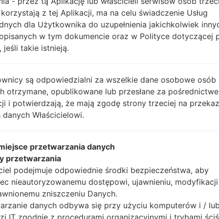
nia - przez tą Aplikację lub właścicieli serwisów osób trzec
Instrukcje
 korzystają z tej Aplikacji, ma na celu świadczenie Usług
dnych dla Użytkownika do uzupełnienia jakichkolwiek inny
opisanych w tym dokumencie oraz w Polityce dotyczącej 
 jeśli takie istnieją.
Pobierz na swój komp
Następnie wyodrębnij
Powinieneś otrzymać 1 
wnicy są odpowiedzialni za wszelkie dane osobowe osób
plików (jeśli 5 plików w
ch otrzymane, opublikowane lub przesłane za pośrednictwe
AP: "System & Recov
cji i potwierdzają, że mają zgodę strony trzeciej na przeka
CP: "Modem & Radio
 danych Właścicielowi.
CSC_***: "Country &
HOME_CSC_***: "Cou
 miejsce przetwarzania danych
Dodaj wszystkie pliki w
y przetwarzania
Jeśli chcesz wyczyści
ciel podejmuje odpowiednie środki bezpieczeństwa, aby
HOME_CSC_ ***, aby
ec nieautoryzowanemu dostępowi, ujawnieniu, modyfikacji
aplikacje.
awnionemu zniszczeniu Danych.
Teraz wyłącz swój tel
arzanie danych odbywa się przy użyciu komputerów i / lu
wykonać wszystkie me
zi IT zgodnie z procedurami organizacyjnymi i trybami ściś
Naciśnij i przytrzyma