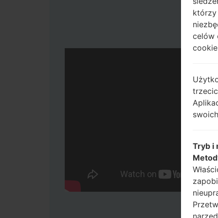
śledze
którzy
niezbę
celów 
cookie,
Użytko
trzeci
Aplika
swoich
Tryb i
Metod
Właści
zapobi
nieupr
Przetw
narzęd