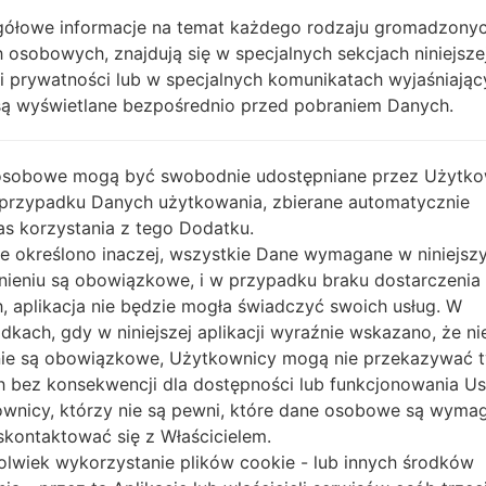
ółowe informacje na temat każdego rodzaju gromadzony
OPIS
Claro PR & DR
H
 osobowych, znajdują się w specjalnych sekcjach niniejsze
ki prywatności lub w specjalnych komunikatach wyjaśniając
są wyświetlane bezpośrednio przed pobraniem Danych.
1.SPRAWDŹ RECAPTCHA
2.
osobowe mogą być swobodnie udostępniane przez Użytko
 przypadku Danych użytkowania, zbierane automatycznie
s korzystania z tego Dodatku.
nie określono inaczej, wszystkie Dane wymagane w niniejs
nieniu są obowiązkowe, i w przypadku braku dostarczenia
, aplikacja nie będzie mogła świadczyć swoich usług. W
dkach, gdy w niniejszej aplikacji wyraźnie wskazano, że ni
ie są obowiązkowe, Użytkownicy mogą nie przekazywać 
 bez konsekwencji dla dostępności lub funkcjonowania Usł
wnicy, którzy nie są pewni, które dane osobowe są wyma
kontaktować się z Właścicielem.
olwiek wykorzystanie plików cookie - lub innych środków