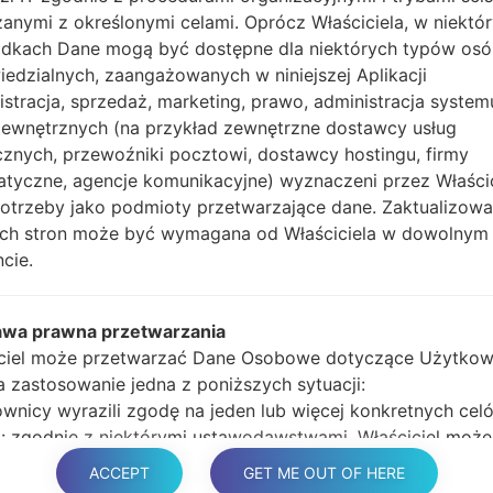
anymi z określonymi celami. Oprócz Właściciela, w niektó
głośności i klawisz Bixb
dkach Dane mogą być dostępne dla niektórych typów os
Naciśnij i przytrzy
edzialnych, zaangażowanych w niniejszej Aplikacji
głośności, następnie 
istracja, sprzedaż, marketing, prawo, administracja system
Naciśnij i przytrzyma
zewnętrznych (na przykład zewnętrzne dostawcy usług
głośności i klawisz st
cznych, przewoźniki pocztowi, dostawcy hostingu, firmy
Podłącz kabel USB,
atyczne, agencje komunikacyjne) wyznaczeni przez Właści
przycisk Bixby i klawis
potrzeby jako podmioty przetwarzające dane. Zaktualizow
Naciśnij i przytrzyma
tych stron może być wymagana od Właściciela w dowolnym
głośności.
cie.
Następnie podłącz ur
wykryć telefon, a na 
Podaj tylko czas p
awa prawna przetwarzania
automatycznego pono
ciel może przetwarzać Dane Osobowe dotyczące Użytkow
Na koniec naciśnij kl
ma zastosowanie jedna z poniższych sytuacji:
ponownie i odłączy si
wnicy wyrazili zgodę na jeden lub więcej konkretnych cel
 zgodnie z niektórymi ustawodawstwami, Właściciel może
na przetwarzanie danych osobowych, dopóki Użytkownik 
ACCEPT
GET ME OUT OF HERE
 sprzeciwu wobec takiedo przetwarzania („nie zrezygnuje”)