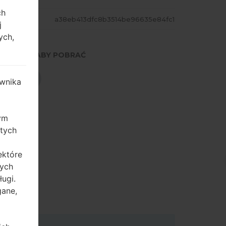
ch
ASH
a38eb413dfc8b3514be96635e84fc1
j
ych,
NACIŚNIJ, ABY POBRAĆ
POBIERZ
wnika
zym
 tych
ektóre
tych
ugi.
gane,