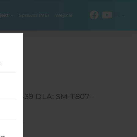
PL
jekt
Sprawdź IMEI
Wejście
.
60439 DLA: SM-T807 -
807
→
SM-