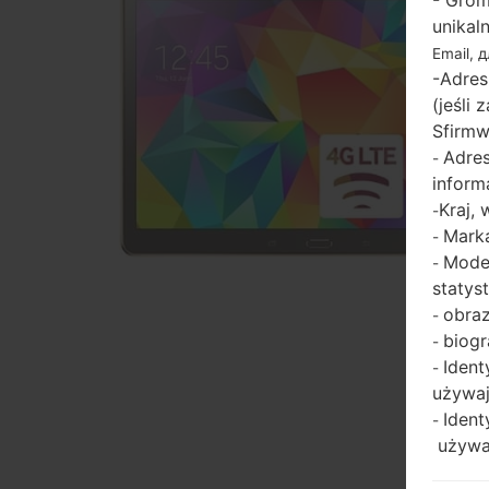
- Grom
unikal
Email, 
-Adres
(jeśli
Sfirmw
Adres
-
inform
Kraj,
-
Marka
-
Model
-
statys
obraz
-
biogr
-
Ident
-
używaj
Ident
-
używaj