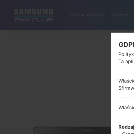
Strona startowa
Telefony
GDP
Polity
Ta apl
Właści
Sfirm
Właści
Rodza