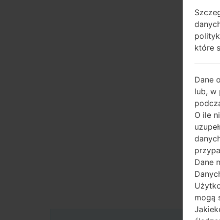
Szczeg
danych
polity
które 
Dane 
lub, w
podcza
O ile 
uzupeł
danych
przypa
Dane n
Danych
Użytko
mogą s
Jakiek