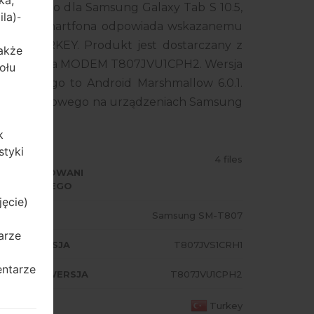
ka,
kładowego dla Samsung Galaxy Tab S 10.5,
ila)
-
Twojego smartfona odpowiada wskazanemu
R z TURKEY. Produkt jest dostarczany z
także
RH1, wersja MODEM T807JVU1CPH2. Wersja
ołu
ładowego to Android Marshmallow 6.0.1.
ania układowego na urządzeniach Samsung
k
styki
ODZAJ
4 files
PROGRAMOWANI
 UKŁADOWEGO
jęcie)
ODEL
Samsung SM-T807
arze
A/AP WERSJA
T807JVS1CRH1
entarze
ODEM/CP WERSJA
T807JVU1CPH2
AJ
Turkey