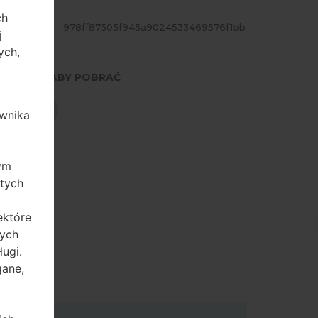
ch
ASH
978ff87505f945a9024533469576f1bb
j
ych,
NACIŚNIJ, ABY POBRAĆ
POBIERZ
wnika
zym
 tych
ektóre
tych
ugi.
gane,