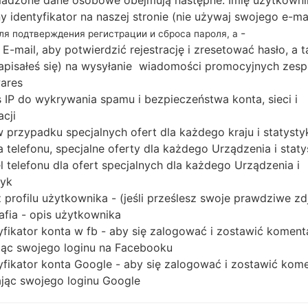
adzone dane osobowe obejmują następne: Imię użytkowni
Pobierz najnowszą aktualizację oprogramowania u
ny identyfikator na naszej stronie (nie używaj swojego e-ma
ale nie zapomnij sprawdzić, czy numer modelu 
-
для подтверждения регистрации и сброса пароля, а
SM-T807. Kod oprogramowania układowego to TU
 E-mail, aby potwierdzić rejestrację i zresetować hasło, a 
wersją PDA T807JVS1CRH1, wersja CSC T807OJT1C
 zapisałeś się) na wysyłanie wiadomości promocyjnych zesp
systemu operacyjnego danego oprogramowania uk
ares
 IP do wykrywania spamu i bezpieczeństwa konta, sieci i
Pełny poradnik na temat flashowania oprogramow
acji
tutaj
 w przypadku specjalnych ofert dla każdego kraju i statysty
 telefonu, specjalne oferty dla każdego Urządzenia i staty
NAZWA PLIKU
SM-T807_1_20180912132914_32
R
 telefonu dla ofert specjalnych dla każdego Urządzenia i
2lr41tw1
O
tyk
A
 profilu użytkownika - (jeśli prześlesz swoje prawdziwe zd
ROZMIAR PLIKU
1.43 GiB
M
afia - opis użytkownika
yfikator konta w fb - aby się zalogować i zostawić koment
OS
Android Marshmallow 6.0.1
PD
ąc swojego loginu na Facebooku
yfikator konta Google - aby się zalogować i zostawić kom
CSC WERSJA
T807OJT1CRH1
M
ąc swojego loginu Google
REGION
KR
TUR