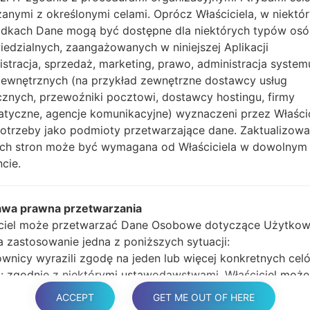
anymi z określonymi celami. Oprócz Właściciela, w niektó
głośności i klawisz Bixb
dkach Dane mogą być dostępne dla niektórych typów os
Naciśnij i przytrzy
edzialnych, zaangażowanych w niniejszej Aplikacji
głośności, następnie 
istracja, sprzedaż, marketing, prawo, administracja system
Naciśnij i przytrzyma
zewnętrznych (na przykład zewnętrzne dostawcy usług
głośności i klawisz st
cznych, przewoźniki pocztowi, dostawcy hostingu, firmy
Podłącz kabel USB,
atyczne, agencje komunikacyjne) wyznaczeni przez Właści
przycisk Bixby i klawis
potrzeby jako podmioty przetwarzające dane. Zaktualizow
Naciśnij i przytrzyma
tych stron może być wymagana od Właściciela w dowolnym
głośności.
cie.
Następnie podłącz ur
wykryć telefon, a na 
Podaj tylko czas p
awa prawna przetwarzania
automatycznego pono
ciel może przetwarzać Dane Osobowe dotyczące Użytkow
Na koniec naciśnij kl
ma zastosowanie jedna z poniższych sytuacji:
ponownie i odłączy si
wnicy wyrazili zgodę na jeden lub więcej konkretnych cel
 zgodnie z niektórymi ustawodawstwami, Właściciel może
na przetwarzanie danych osobowych, dopóki Użytkownik 
ACCEPT
GET ME OUT OF HERE
 sprzeciwu wobec takiedo przetwarzania („nie zrezygnuje”)