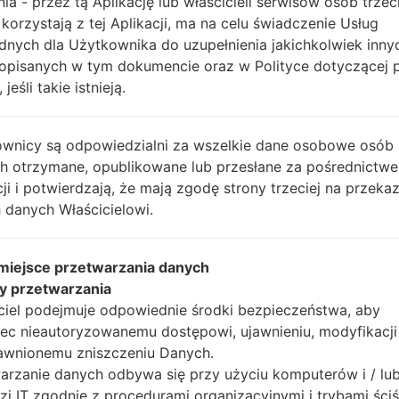
nia - przez tą Aplikację lub właścicieli serwisów osób trzec
Instrukcje
 korzystają z tej Aplikacji, ma na celu świadczenie Usług
dnych dla Użytkownika do uzupełnienia jakichkolwiek inny
opisanych w tym dokumencie oraz w Polityce dotyczącej 
 jeśli takie istnieją.
Pobierz na swój komp
Następnie wyodrębnij
Powinieneś otrzymać 1 
wnicy są odpowiedzialni za wszelkie dane osobowe osób
plików (jeśli 5 plików w
ch otrzymane, opublikowane lub przesłane za pośrednictwe
AP: "System & Recov
cji i potwierdzają, że mają zgodę strony trzeciej na przeka
CP: "Modem & Radio
 danych Właścicielowi.
CSC_***: "Country &
HOME_CSC_***: "Cou
 miejsce przetwarzania danych
Dodaj wszystkie pliki w
y przetwarzania
Jeśli chcesz wyczyści
ciel podejmuje odpowiednie środki bezpieczeństwa, aby
HOME_CSC_ ***, aby
ec nieautoryzowanemu dostępowi, ujawnieniu, modyfikacji
aplikacje.
awnionemu zniszczeniu Danych.
Teraz wyłącz swój tel
arzanie danych odbywa się przy użyciu komputerów i / lu
wykonać wszystkie me
zi IT zgodnie z procedurami organizacyjnymi i trybami ściś
Naciśnij i przytrzyma