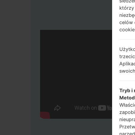
śledze
którzy
niezbę
celów 
cookie,
Użytko
trzeci
Aplika
swoich
Tryb i
Metod
Właści
zapobi
nieupr
Przetw
narzęd