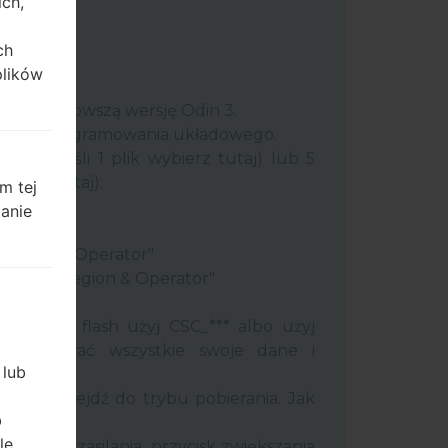
ich,
ch
plików
uter najnowszą wersję
Odin 3
.
 plik oprogramowania układowego.
plik (jeśli 1 plik wybierz tutaj) lub 5
ybierz tutaj):
m tej
ery"
zanie
"
 Region & Operator"
ntry & Region & Operator"
 Odin 3.
ć pamięć flash użyj CSC_*** albo użyj
 zachować wszystkie swoje dane i
 lub
efon i przejdź do trybu pobierania. Jak
b
tody:
le
j klawisz zasilania, przycisk zwiększania