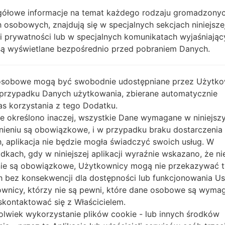
ółowe informacje na temat każdego rodzaju gromadzony
OPIS
Turkcell, Vodafone, AVEA
H
 osobowych, znajdują się w specjalnych sekcjach niniejsze
ki prywatności lub w specjalnych komunikatach wyjaśniając
są wyświetlane bezpośrednio przed pobraniem Danych.
1.SPRAWDŹ RECAPTCHA
2.
osobowe mogą być swobodnie udostępniane przez Użytko
 przypadku Danych użytkowania, zbierane automatycznie
s korzystania z tego Dodatku.
nie określono inaczej, wszystkie Dane wymagane w niniejs
nieniu są obowiązkowe, i w przypadku braku dostarczenia
, aplikacja nie będzie mogła świadczyć swoich usług. W
dkach, gdy w niniejszej aplikacji wyraźnie wskazano, że ni
ie są obowiązkowe, Użytkownicy mogą nie przekazywać 
 bez konsekwencji dla dostępności lub funkcjonowania Usł
wnicy, którzy nie są pewni, które dane osobowe są wyma
kontaktować się z Właścicielem.
olwiek wykorzystanie plików cookie - lub innych środków