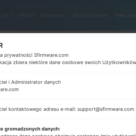
OS
Articles
Aktualności
Jak zainstalować
Nasz pro
R
ka prywatności Sfirmware.com
ikacja zbiera niektóre dane osobowe swoich Użytkowników
ciel i Administrator danych
ware.com
OFICJALNE OPROGRAMOWANIE #
SAMSUNGGALAXY TAB S 10.5
ciel kontaktowego adresu e-mail: support@sfirmware.com
Strona startowa
→
Galaxy Tab S 10.5
→
SamsungSM-T
T807_1_20180912132914_322lr41tw1.zip
je gromadzonych danych: