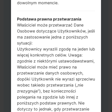
dowolnym momencie.
CSC_*** albo użyj HOME_CSC_ ***, aby
zachować wszystkie swoje dane i aplikacje.
Teraz wyłącz swój telefon i przejdź do
Podstawa prawna przetwarzania
trybu pobierania. Jak wykonać wszystkie
Właściciel może przetwarzać Dane
metody:
Osobowe dotyczące Użytkowników, jeśli
Naciśnij i przytrzymaj klawisz zasilania,
ma zastosowanie jedna z poniższych
przycisk zwiększania głośności i klawisz
sytuacji:
Bixby.
Użytkownicy wyrazili zgodę na jeden lub
Naciśnij i przytrzymaj klawisze
więcej konkretnych celów. Uwaga:
zwiększania i zmniejszania głośności,
zgodnie z niektórymi ustawodawstwami,
następnie podłącz kabel USB.
Właściciel może mieć prawo na
Naciśnij i przytrzymaj klawisz zasilania,
przetwarzanie danych osobowych,
przycisk zmniejszania głośności i klawisz
dopóki Użytkownik nie wyrazi sprzeciwu
strony domowej.
wobec takiedo przetwarzania („nie
Podłącz kabel USB, a następnie naciśnij i
zrezygnuje”), bez konieczności
przytrzymaj przycisk Bixby i klawisz
polegania na zgodzie lub innej z
zmniejszania głośności.
poniższych podstaw prawnych. Nie
Naciśnij i przytrzymaj klawisz zasilania i
dotyczy to jednak, gdy przetwarzanie
przycisk zwiększania głośności.