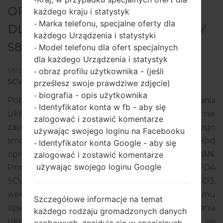
OPROGRAMOWANIE #75909
każdego kraju i statystyk
Marka telefonu, specjalne oferty dla
-
DLA: SCV36 - SAMSUNGGALAXY
każdego Urządzenia i statystyki
S8
Model telefonu dla ofert specjalnych
-
dla każdego Urządzenia i statystyk
Strona startowa
→
Galaxy S8
→
SamsungSCV36
→
obraz profilu użytkownika - (jeśli
-
SCV36_2_20190409153601_g16xmy4x8u_fac.zip
prześlesz swoje prawdziwe zdjęcie)
biografia - opis użytkownika
-
Pobierz najnowszą aktualizację oprogramowania
Identyfikator konta w fb - aby się
-
układowego dla Samsung Galaxy S8, ale nie
zalogować i zostawić komentarze
zapomnij sprawdzić, czy numer modelu Twojego
używając swojego loginu na Facebooku
smartfona odpowiada wskazanemu SCV36. Kod
Identyfikator konta Google - aby się
-
oprogramowania układowego to KDI z JAPAN.
zalogować i zostawić komentarze
używając swojego loginu Google
Produkt jest dostarczany z wersją PDA
SCV36KDU1CSD3, wersja CSC SCV36KDI1CSD3,
wersja MODEM SCV36KDU1CSD3. Wersja systemu
Szczegółowe informacje na temat
operacyjnego danego oprogramowania
każdego rodzaju gromadzonych danych
układowego to Android Pie 9. Pełny poradnik na
osobowych, znajdują się w specjalnych