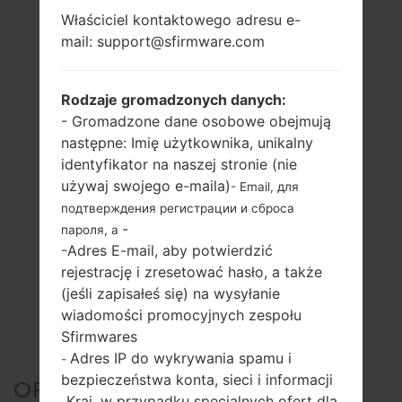
Właściciel kontaktowego adresu e-
mail: support@sfirmware.com
Rodzaje gromadzonych danych:
- Gromadzone dane osobowe obejmują
następne: Imię użytkownika, unikalny
identyfikator na naszej stronie (nie
używaj swojego e-maila)
- Email, для
подтверждения регистрации и сброса
-
пароля, а
-Adres E-mail, aby potwierdzić
rejestrację i zresetować hasło, a także
(jeśli zapisałeś się) na wysyłanie
wiadomości promocyjnych zespołu
Sfirmwares
Adres IP do wykrywania spamu i
-
bezpieczeństwa konta, sieci i informacji
OFICJALNE
Kraj, w przypadku specjalnych ofert dla
-