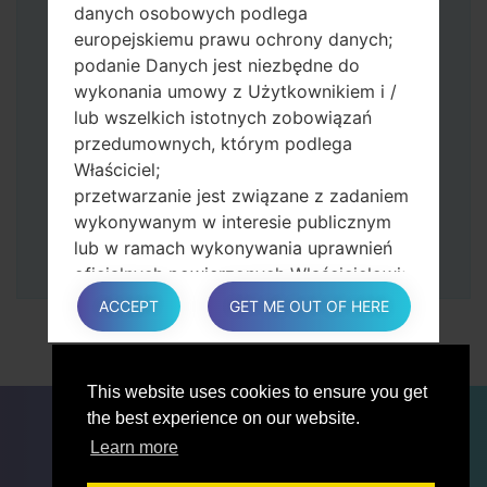
danych osobowych podlega
Następnie podłącz urządzenie do
europejskiemu prawu ochrony danych;
komputera, Odin powinien wykryć
podanie Danych jest niezbędne do
telefon, a na ekranie pojawi się numer
wykonania umowy z Użytkownikiem i /
portu COM.
lub wszelkich istotnych zobowiązań
Podaj tylko czas przywracania ustawień
przedumownych, którym podlega
fabrycznych i automatycznego
Właściciel;
ponownego uruchamiania.
przetwarzanie jest związane z zadaniem
Na koniec naciśnij klawisz Start. Twój
wykonywanym w interesie publicznym
telefon uruchomi się ponownie i odłączy
lub w ramach wykonywania uprawnień
się od komputera.
oficjalnych powierzonych Właścicielowi;
przetwarzanie jest konieczne do celów
ACCEPT
GET ME OUT OF HERE
zgodnych z prawem interesów
prowadzonej przez właściciela lub
osobę trzecią.
This website uses cookies to ensure you get
W każdym przypadku Właściciel z
DLA BLOGERÓW
AKTUALNOŚCI
PORÓWNAJ
the best experience on our website.
przyjemnością pomoże wyjaśnić
ŁĄCZNOŚĆ
PRYWATNOŚĆ
WARUNKI USŁUGI
Learn more
konkretną podstawę prawną, która ma
zastosowanie do przetwarzania, a w