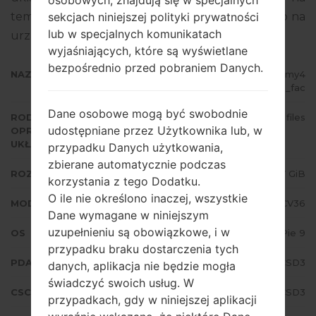
sekcjach niniejszej polityki prywatności
temat flashowania oprogramowania układowego na
lub w specjalnych komunikatach
urządzeniach Samsung
tutaj
wyjaśniających, które są wyświetlane
bezpośrednio przed pobraniem Danych.
NAZWA PLIKU
SCV36_2_20190409153601_g16xmy4
x8u_fac
Dane osobowe mogą być swobodnie
RODZAJ
4 files
udostępniane przez Użytkownika lub, w
OPROGRAMOWANIA
UKŁADOWEGO
przypadku Danych użytkowania,
zbierane automatycznie podczas
ROZMIAR PLIKU
3.37 GiB
korzystania z tego Dodatku.
O ile nie określono inaczej, wszystkie
MODEL
Samsung SCV36
Dane wymagane w niniejszym
uzupełnieniu są obowiązkowe, i w
OS
Android Pie 9
przypadku braku dostarczenia tych
PDA/AP WERSJA
SCV36KDU1CSD3
danych, aplikacja nie będzie mogła
świadczyć swoich usług. W
CSC WERSJA
SCV36KDI1CSD3
przypadkach, gdy w niniejszej aplikacji