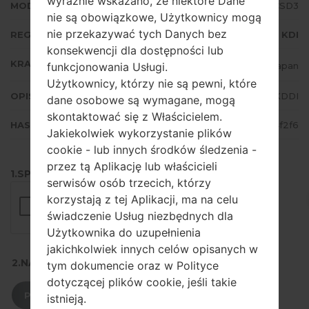
wyraźnie wskazano, że niektóre Dane
MODEM/CP WERSJA
SCV36KDU1CSD3
nie są obowiązkowe, Użytkownicy mogą
nie przekazywać tych Danych bez
REGION
KDI
konsekwencji dla dostępności lub
KRAJ
funkcjonowania Usługi.
Japan
Użytkownicy, którzy nie są pewni, które
OPIS
KDDI
dane osobowe są wymagane, mogą
skontaktować się z Właścicielem.
HASH
886d92b12d02de4e8fea95b68a04f2f6
Jakiekolwiek wykorzystanie plików
cookie - lub innych środków śledzenia -
przez tą Aplikację lub właścicieli
1.SPRAWDŹ RECAPTCHA
serwisów osób trzecich, którzy
korzystają z tej Aplikacji, ma na celu
świadczenie Usług niezbędnych dla
Użytkownika do uzupełnienia
jakichkolwiek innych celów opisanych w
2.NACIŚNIJ, ABY POBRAĆ
tym dokumencie oraz w Polityce
dotyczącej plików cookie, jeśli takie
POBIERZ
istnieją.