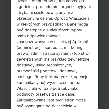
użyciu komputerów i / lub narzędzi IT
zgodnie z procedurami organizacyjnymi
i trybami ściśle powiązanymi z
określonymi celami. Oprócz Właściciela,
w niektórych przypadkach Dane mogą
być dostępne dla niektórych typów
Pobierz na swój komputer najnowszą
osób odpowiedzialnych,
wersję
Odin 3
.
zaangażowanych w niniejszej Aplikacji
Następnie wyodrębnij plik
(administracja, sprzedaż, marketing,
oprogramowania układowego.
prawo, administracja systemu) lub stron
Powinieneś otrzymać 1 plik (jeśli 1 plik
zewnętrznych (na przykład zewnętrzne
wybierz tutaj) lub 5 plików (jeśli 5 plików
dostawcy usług technicznych,
wybierz tutaj):
przewoźniki pocztowi, dostawcy
AP: "System & Recovery"
hostingu, firmy informatyczne, agencje
CP: "Modem & Radio"
komunikacyjne) wyznaczeni przez
CSC_***: "Country & Region & Operator"
Właściciela w razie potrzeby jako
HOME_CSC_***: "Country & Region &
podmioty przetwarzające dane.
Operator"
Zaktualizowana lista tych stron może
Dodaj wszystkie pliki w Odin 3.
być wymagana od Właściciela w
Jeśli chcesz wyczyścić pamięć flash użyj