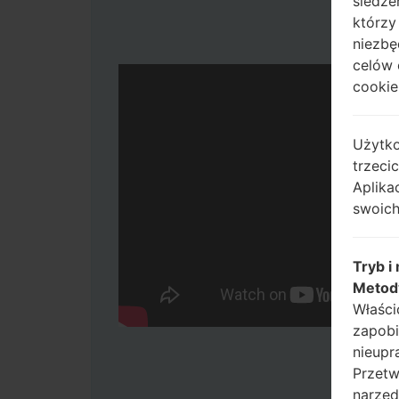
śledze
którzy
niezbę
celów 
cookie,
Użytko
trzeci
Aplika
swoich
Tryb i
Metod
Właści
zapobi
nieupr
Przetw
narzęd