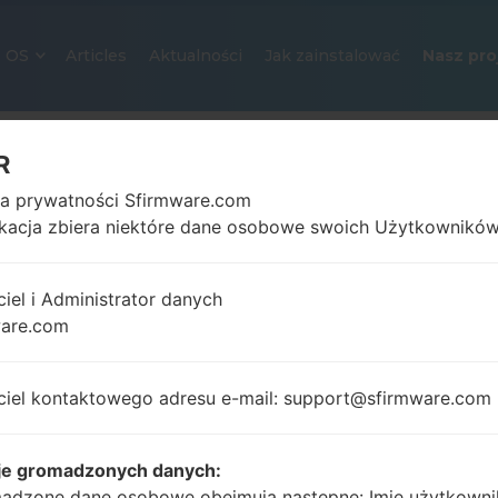
OS
Articles
Aktualności
Jak zainstalować
Nasz pro
R
ka prywatności Sfirmware.com
ikacja zbiera niektóre dane osobowe swoich Użytkowników
ciel i Administrator danych
ware.com
OFICJALNE OPROGRAMOWANIE #
SAMSUNGGALAXY A5 2016
ciel kontaktowego adresu e-mail: support@sfirmware.com
Strona startowa
→
Galaxy A5 2016
→
SamsungSM-A51
A510F_1_20190731130627_mqgxg4b7dd_fac.zip
je gromadzonych danych:
adzone dane osobowe obejmują następne: Imię użytkowni