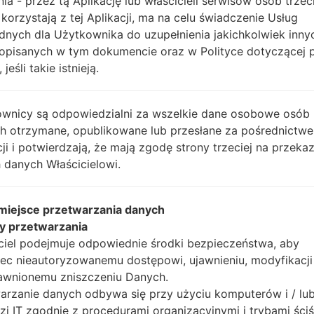
Instrukcje
nia - przez tą Aplikację lub właścicieli serwisów osób trzec
 korzystają z tej Aplikacji, ma na celu świadczenie Usług
dnych dla Użytkownika do uzupełnienia jakichkolwiek inny
opisanych w tym dokumencie oraz w Polityce dotyczącej 
Pobierz na swój komp
 jeśli takie istnieją.
Następnie wyodrębnij
Powinieneś otrzymać 1 
plików (jeśli 5 plików w
wnicy są odpowiedzialni za wszelkie dane osobowe osób
AP: "System & Recov
ch otrzymane, opublikowane lub przesłane za pośrednictwe
CP: "Modem & Radio
cji i potwierdzają, że mają zgodę strony trzeciej na przeka
CSC_***: "Country &
 danych Właścicielowi.
HOME_CSC_***: "Cou
Dodaj wszystkie pliki w
 miejsce przetwarzania danych
Jeśli chcesz wyczyści
y przetwarzania
HOME_CSC_ ***, aby
ciel podejmuje odpowiednie środki bezpieczeństwa, aby
aplikacje.
ec nieautoryzowanemu dostępowi, ujawnieniu, modyfikacji
Teraz wyłącz swój tel
awnionemu zniszczeniu Danych.
wykonać wszystkie me
arzanie danych odbywa się przy użyciu komputerów i / lu
Naciśnij i przytrzyma
zi IT zgodnie z procedurami organizacyjnymi i trybami ściś
głośności i klawisz Bixb