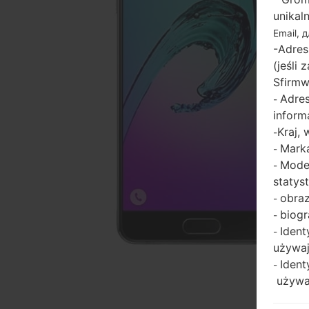
unikal
Email, 
-Adres
(jeśli
Sfirmw
Adres
-
inform
Kraj,
-
Marka
-
Model
-
statys
obraz
-
biogr
-
Ident
-
używaj
Ident
-
używaj