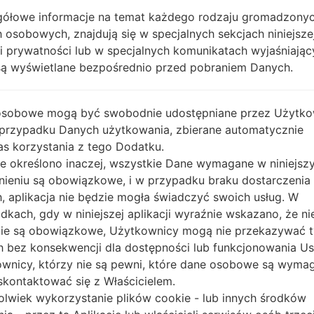
OPIS
Unknown
H
ółowe informacje na temat każdego rodzaju gromadzony
 osobowych, znajdują się w specjalnych sekcjach niniejsze
ki prywatności lub w specjalnych komunikatach wyjaśniając
1.SPRAWDŹ RECAPTCHA
2.
są wyświetlane bezpośrednio przed pobraniem Danych.
osobowe mogą być swobodnie udostępniane przez Użytko
 przypadku Danych użytkowania, zbierane automatycznie
s korzystania z tego Dodatku.
nie określono inaczej, wszystkie Dane wymagane w niniejs
nieniu są obowiązkowe, i w przypadku braku dostarczenia
, aplikacja nie będzie mogła świadczyć swoich usług. W
dkach, gdy w niniejszej aplikacji wyraźnie wskazano, że ni
ie są obowiązkowe, Użytkownicy mogą nie przekazywać 
 bez konsekwencji dla dostępności lub funkcjonowania Usł
wnicy, którzy nie są pewni, które dane osobowe są wyma
kontaktować się z Właścicielem.
olwiek wykorzystanie plików cookie - lub innych środków