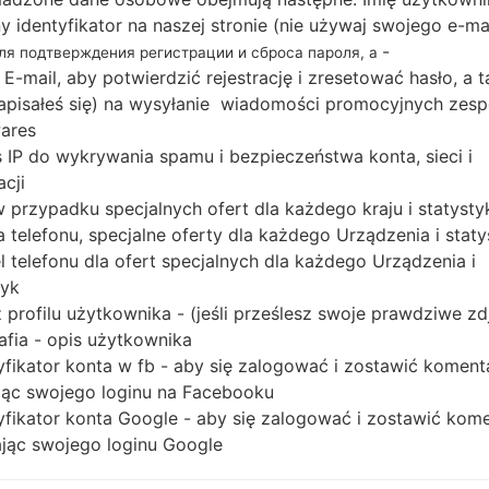
Pobierz najnowszą aktualizację oprogramowania u
ny identyfikator na naszej stronie (nie używaj swojego e-ma
nie zapomnij sprawdzić, czy numer modelu Twoj
-
для подтверждения регистрации и сброса пароля, а
A510F. Kod oprogramowania układowego to OPV z P
 E-mail, aby potwierdzić rejestrację i zresetować hasło, a 
PDA A510FXXS8CSF5, wersja CSC A510FOPV8CSF5
 zapisałeś się) na wysyłanie wiadomości promocyjnych zesp
ares
systemu operacyjnego danego oprogramowania u
 IP do wykrywania spamu i bezpieczeństwa konta, sieci i
poradnik na temat flashowania oprogramowania 
acji
 w przypadku specjalnych ofert dla każdego kraju i statysty
NAZWA PLIKU
SM-A510F_1_20190731130627_
R
 telefonu, specjalne oferty dla każdego Urządzenia i staty
mqgxg4b7dd_fac
O
 telefonu dla ofert specjalnych dla każdego Urządzenia i
A
tyk
ROZMIAR PLIKU
1.78 GiB
M
 profilu użytkownika - (jeśli prześlesz swoje prawdziwe zd
afia - opis użytkownika
OS
Android Nougat 7.0
PD
yfikator konta w fb - aby się zalogować i zostawić koment
ąc swojego loginu na Facebooku
CSC WERSJA
A510FOPV8CSF5
M
yfikator konta Google - aby się zalogować i zostawić kom
ąc swojego loginu Google
REGION
KR
OPV