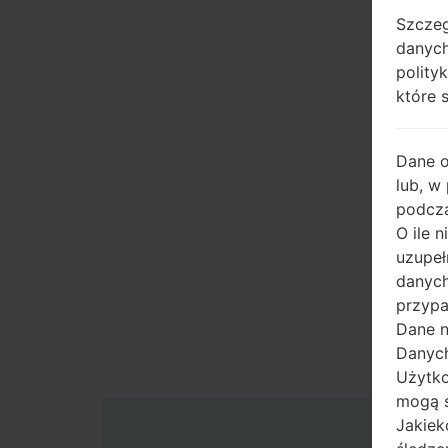
Szczeg
danych
polity
które 
Dane 
lub, w
podcza
O ile 
uzupeł
danych
przypa
Dane n
Danych
Użytko
mogą s
Jakiek