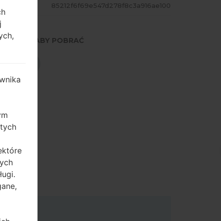
ASH
85212f6f69e547d278f8c3a916ae100
ch
j
ych,
NACIŚNIJ, ABY POBRAĆ
POBIERZ
wnika
zym
 tych
ektóre
tych
ugi.
gane,