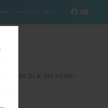
PL
jekt
Sprawdź IMEI
Wejście
.
90234 DLA: SM-A510F -
0F
→
SM-
ka,