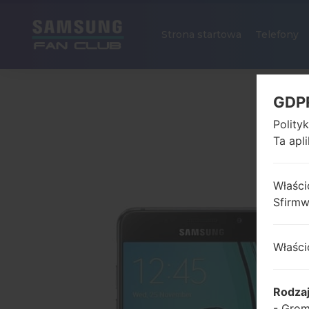
Strona startowa
Telefony
GDP
Polity
Ta apl
Właści
Sfirm
Właści
Rodza
- Grom