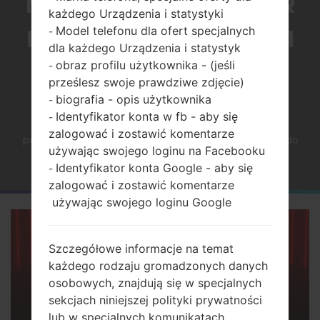
MONITORÓW DO GIER
każdego Urządzenia i statystyki
Model telefonu dla ofert specjalnych
DZIĘKI ODYSSEY G7 T1
-
dla każdego Urządzenia i statystyk
obraz profilu użytkownika - (jeśli
FAKER EDITION
-
prześlesz swoje prawdziwe zdjęcie)
biografia - opis użytkownika
-
Identyfikator konta w fb - aby się
-
Strona startowa
→
Aktualności
→
Samsung chce
zalogować i zostawić komentarze
poprawić swój wizerunek w dziedzinie monitorów do
używając swojego loginu na Facebooku
gier dzięki Odyssey G7 T1 Faker Edition
Identyfikator konta Google - aby się
-
zalogować i zostawić komentarze
używając swojego loginu Google
Szczegółowe informacje na temat
każdego rodzaju gromadzonych danych
osobowych, znajdują się w specjalnych
sekcjach niniejszej polityki prywatności
lub w specjalnych komunikatach