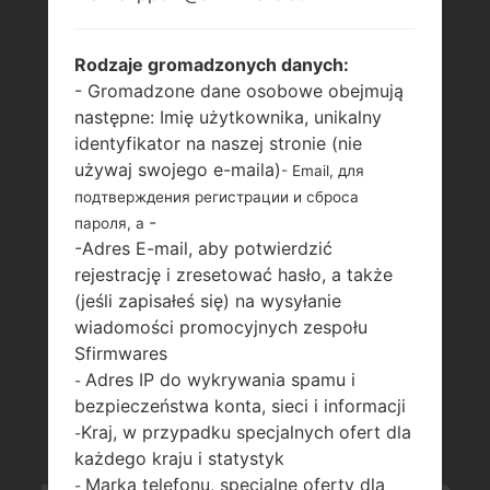
Rodzaje gromadzonych danych:
- Gromadzone dane osobowe obejmują
następne: Imię użytkownika, unikalny
identyfikator na naszej stronie (nie
używaj swojego e-maila)
- Email, для
подтверждения регистрации и сброса
-
пароля, а
-Adres E-mail, aby potwierdzić
rejestrację i zresetować hasło, a także
SAMSUNG CHCE
(jeśli zapisałeś się) na wysyłanie
wiadomości promocyjnych zespołu
POPRAWIĆ SWÓJ
Sfirmwares
Adres IP do wykrywania spamu i
WIZERUNEK W
-
bezpieczeństwa konta, sieci i informacji
Kraj, w przypadku specjalnych ofert dla
DZIEDZINIE
-
każdego kraju i statystyk
Marka telefonu, specjalne oferty dla
-