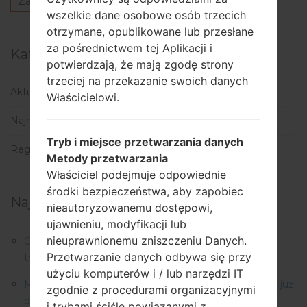
Zaloguj się
aby opublikować komentarz.
wszelkie dane osobowe osób trzecich
otrzymane, opublikowane lub przesłane
za pośrednictwem tej Aplikacji i
Kategorie
potwierdzają, że mają zgodę strony
trzeciej na przekazanie swoich danych
Aktualizacje
(1)
Właścicielowi.
Najnowsze wiadomości
(113)
Tryb i miejsce przetwarzania danych
Regiony
(1)
Metody przetwarzania
Właściciel podejmuje odpowiednie
środki bezpieczeństwa, aby zapobiec
Najważniejsze wiadomości:
nieautoryzowanemu dostępowi,
ujawnieniu, modyfikacji lub
nieuprawnionemu zniszczeniu Danych.
Оpis regionów oprogramowania układowego dla
Przetwarzanie danych odbywa się przy
telefonów Samsung
użyciu komputerów i / lub narzędzi IT
Majowa aktualizacja zabezpieczeń dla Galaxy S22 jest już
zgodnie z procedurami organizacyjnymi
dostępna! Pobierz go już teraz!
i trybami ściśle powiązanymi z