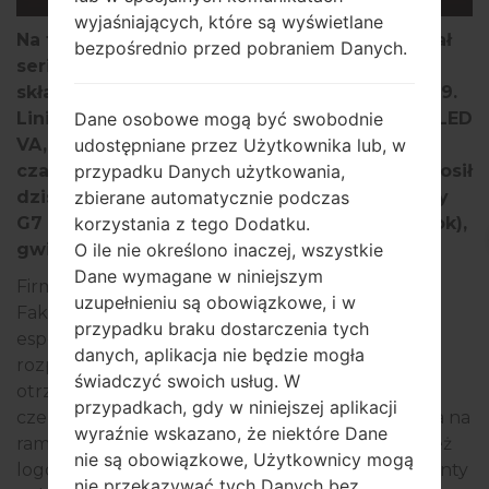
wyjaśniających, które są wyświetlane
Na targach CES 2020 Samsung zaprezentował
bezpośrednio przed pobraniem Danych.
serię monitorów do gier Odyssey, na którą
składały się modele Odyssey G7 i Odyssey G9.
Dane osobowe mogą być swobodnie
Linia obejmuje zakrzywione wyświetlacze QLED
udostępniane przez Użytkownika lub, w
VA, częstotliwość odświeżania 240 Hz, HDR,
przypadku Danych użytkowania,
czas reakcji 1 ms GTG i G-Sync. Samsung ogłosił
zbierane automatycznie podczas
dzisiaj, że wypuścił specjalną edycję Odyssey
korzystania z tego Dodatku.
G7 inspirowaną przez Fakera (Lee Sang-Hyeok),
O ile nie określono inaczej, wszystkie
gwiazdę T1 League of Legends.
Dane wymagane w niniejszym
Firma opracowała monitor do gier Odyssey G7 T1
uzupełnieniu są obowiązkowe, i w
Faker Edition we współpracy z organizacją
przypadku braku dostarczenia tych
esportową SK Telecom T1. Ich współpraca
danych, aplikacja nie będzie mogła
rozpoczęła się cztery miesiące temu. Monitor
świadczyć swoich usług. W
otrzymał charakterystyczne kolory Fakera:
przypadkach, gdy w niniejszej aplikacji
czerwony i ciemny srebrny, a także podpis Fakera na
wyraźnie wskazano, że niektóre Dane
ramce w dolnym rogu i na podstawce. Ma również
nie są obowiązkowe, Użytkownicy mogą
logo partnerskie Samsung i T1. Istnieją dwa warianty
nie przekazywać tych Danych bez