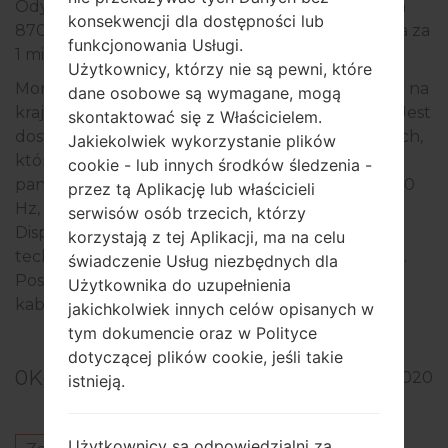
Odyssey G7 T1 Faker Edition: 27-calowa wersja za
konsekwencji dla dostępności lub
870 000 KRW (około 747 USD) i 32-calowa wersja za
funkcjonowania Usługi.
1 milion KRW (około 859 USD).
Użytkownicy, którzy nie są pewni, które
Monitor do gier Odyssey G7 został wprowadzony na
dane osobowe są wymagane, mogą
krajowy rynek Samsunga cztery miesiące temu. Jest
skontaktować się z Właścicielem.
dostępny w wariantach 27-calowych i 32-calowych,
Jakiekolwiek wykorzystanie plików
które obejmują zakrzywione ekrany 1000R z
cookie - lub innych środków śledzenia -
panelami VA QLED, częstotliwość odświeżania 240
przez tą Aplikację lub właścicieli
Hz, rozdzielczość QHD, czas reakcji 1 ms GTG i
serwisów osób trzecich, którzy
DisplayHDR 600. Monitor obsługuje zarówno
korzystają z tej Aplikacji, ma na celu
technologię AMD FreeSync 2, jak i Nvidia G -Sync.
świadczenie Usług niezbędnych dla
Posiada również oświetlenie „Core” i zarządzanie
Użytkownika do uzupełnienia
kablami.
jakichkolwiek innych celów opisanych w
tym dokumencie oraz w Polityce
dotyczącej plików cookie, jeśli takie
0
Komentarze
896
22.09.2020
istnieją.
Użytkownicy są odpowiedzialni za