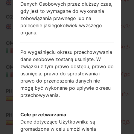
United
Danych Osobowych przez dłuższy czas,
Kingdom
gdy jest to wymagane do wykonania
O2U
zobowiązania prawnego lub na
GT-
United
polecenie jakiegokolwiek wyższego
I9515_1_20170112181426_kuul5qv7a8_
Kingdom
organu.
OMN
GT-I9515_1_20170307141952_l5kr3w
Italy
Po wygaśnięciu okresu przechowywania
dane osobowe zostaną usunięte. W
związku z tym prawo dostępu, prawo do
OMN
GT-
usunięcia, prawo do sprostowania i
I9515_1_20170410212513_u2oc01gput
Italy
prawo do przenoszenia danych nie
mogą być wykonane po upływie okresu
PHE
GT-I9515_1_20161128171241_2vk1f7sl8
przechowywania.
Spain
Cele przetwarzania
PHE
GT-
Dane dotyczące Użytkownika są
I9515_1_20161212150400_42l3y73j3h_
Spain
gromadzone w celu umożliwienia