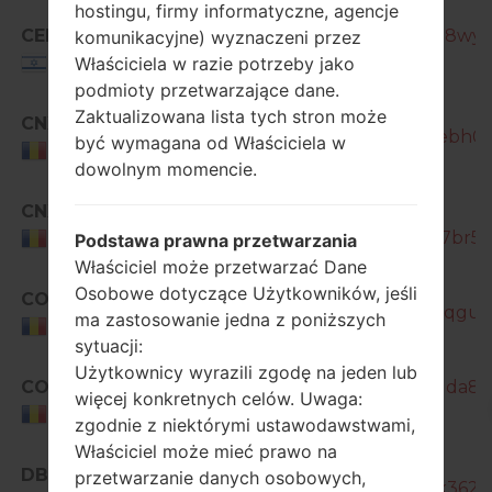
hostingu, firmy informatyczne, agencje
CEL
GT-I9515_1_20150911190926_3q8wyo
komunikacyjne) wyznaczeni przez
Właściciela w razie potrzeby jako
Israel
podmioty przetwarzające dane.
Zaktualizowana lista tych stron może
CNX
GT-I9515_1_20170215153439_2ebh0m
być wymagana od Właściciela w
Romania
dowolnym momencie.
CNX
GT-
I9515_1_20170410215052_p2v07br5li_
Romania
Podstawa prawna przetwarzania
Właściciel może przetwarzać Dane
Osobowe dotyczące Użytkowników, jeśli
COA
GT-I9515_1_20170330141100_mqgua
ma zastosowanie jedna z poniższych
Romania
sytuacji:
Użytkownicy wyrazili zgodę na jeden lub
COA
GT-I9515_10_20170414094139_lda8so
więcej konkretnych celów. Uwaga:
Romania
zgodnie z niektórymi ustawodawstwami,
Właściciel może mieć prawo na
DBT
przetwarzanie danych osobowych,
GT-I9515_1_20161117161002_l91k362ib