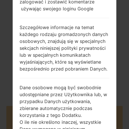
zalogować i zostawić komentarze
używając swojego loginu Google
130 gramram (4.59
Szczegółowe informacje na temat
Usuwany Li-Ion
uncji)
2600 mAh
każdego rodzaju gromadzonych danych
osobowych, znajdują się w specjalnych
sekcjach niniejszej polityki prywatności
lub w specjalnych komunikatach
wyjaśniających, które są wyświetlane
bezpośrednio przed pobraniem Danych.
Kwiecień, 2013
Android KitKat
4.4.2
Dane osobowe mogą być swobodnie
udostępniane przez Użytkownika lub, w
przypadku Danych użytkowania,
zbierane automatycznie podczas
korzystania z tego Dodatku.
Buy accessories on Amazon
O ile nie określono inaczej, wszystkie
Dane wymagane w niniejszym