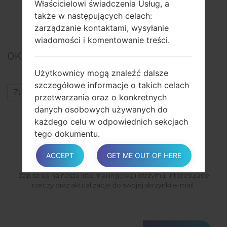
Właścicielowi świadczenia Usług, a
Showing 1 to 50 of 92 entries
także w następujących celach:
zarządzanie kontaktami, wysyłanie
Previous
1
2
Next
wiadomości i komentowanie treści.
0
Komentarze
Użytkownicy mogą znaleźć dalsze
szczegółowe informacje o takich celach
Zaloguj się
aby opublikować komentarz.
przetwarzania oraz o konkretnych
danych osobowych używanych do
każdego celu w odpowiednich sekcjach
PODPISAĆ SIĘ
tego dokumentu.
ACCEPT
GET ME OUT OF HERE
Szczegółowe informacje dotyczące
Zapisz się na naszą listę mailingową i otrzymuj interesujące
przetwarzania danych osobowych
rzeczy oraz aktualizacje do swojej skrzynki e-mail.
Dane osobowe są zbierane do
następujących celów i przy użyciu
następujących usług: