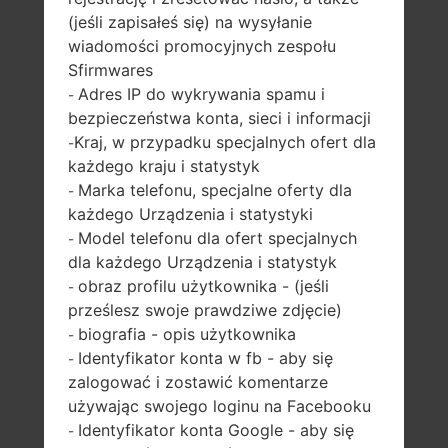
(jeśli zapisałeś się) na wysyłanie
SAMSUNG GT-I9515 Z
wiadomości promocyjnych zespołu
Sfirmwares
SERII GALAXY S4 VE
Adres IP do wykrywania spamu i
-
bezpieczeństwa konta, sieci i informacji
LTE
Kraj, w przypadku specjalnych ofert dla
-
każdego kraju i statystyk
Marka telefonu, specjalne oferty dla
-
każdego Urządzenia i statystyki
Model telefonu dla ofert specjalnych
-
dla każdego Urządzenia i statystyk
5.0 cali (~72.3%
1.9Ghz Krait 300,
obraz profilu użytkownika - (jeśli
-
stosunek ekranu
Qualcomm
prześlesz swoje prawdziwe zdjęcie)
do ciała)
APQ8064T
biografia - opis użytkownika
-
Snapdragon 600
1080 x 1920 pikseli
Identyfikator konta w fb - aby się
-
(~441 gęstość pikseli
2GB
zalogować i zostawić komentarze
na cal)
używając swojego loginu na Facebooku
Identyfikator konta Google - aby się
-