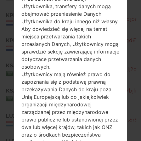
Użytkownika, transfery danych mogą
obejmować przeniesienie Danych
KPN
GT-I9515_10_20170224162639_qjpa8
Użytkownika do kraju innego niż własny.
Netherlands
Aby dowiedzieć się więcej na temat
miejsca przetwarzania takich
KPN
GT-I9515_10_20170414143639_gd611n
przesłanych Danych, Użytkownicy mogą
Netherlands
sprawdzić sekcję zawierającą informacje
dotyczące przetwarzania danych
KSA
osobowych.
GT-I9515_10_20170420014326_lj2oj
Saudi Arabia
Użytkownicy mają również prawo do
zapoznania się z podstawą prawną
przekazywania Danych do kraju poza
KSA
GT-I9515_10_20170506112727_7bjlm
Unią Europejską lub do jakiejkolwiek
Saudi Arabia
organizacji międzynarodowej
zarządzanej przez międzynarodowe
LUX
prawo publiczne lub ustanowionej przez
GT-I9515_1_20170424085526_zs5r9ba
Luxemburg
dwa lub więcej krajów, takich jak ONZ
oraz o środkach bezpieczeństwa