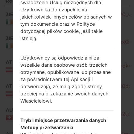
Region
Nazwa pliku
świadczenie Usług niezbędnych dla
Użytkownika do uzupełnienia
Region
Nazwa pliku
3IE
GT-I9515_3IE_1_20140502123720_wk
jakichkolwiek innych celów opisanych w
Ireland
tym dokumencie oraz w Polityce
dotyczącej plików cookie, jeśli takie
GT-
istnieją.
3IE
I9515_3IE_1_20140723184920_ax0ig0
Ireland
Użytkownicy są odpowiedzialni za
ATO
wszelkie dane osobowe osób trzecich
GT-I9515_1_20170224191226_8tipk4r
Austria
otrzymane, opublikowane lub przesłane
za pośrednictwem tej Aplikacji i
potwierdzają, że mają zgodę strony
ATO
GT-I9515_1_20170404230626_d0dq3i
trzeciej na przekazanie swoich danych
Austria
Właścicielowi.
AUT
GT-I9515_1_20170224161139_8w2tpn
Switzerland
Tryb i miejsce przetwarzania danych
Metody przetwarzania