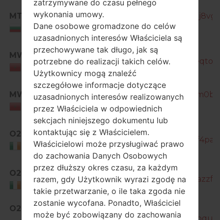
zatrzymywane do czasu pełnego
wykonania umowy.
MTL
GT-I9515_10_20170405134139_lj8vgu
Dane osobowe gromadzone do celów
Bulgaria
uzasadnionych interesów Właściciela są
przechowywane tak długo, jak są
MWD
potrzebne do realizacji takich celów.
GT-I9515_1_20170419220700_eqtob
Morocco
Użytkownicy mogą znaleźć
szczegółowe informacje dotyczące
MWD
GT-I9515_1_20170506113339_hm0bp3
uzasadnionych interesów realizowanych
Morocco
przez Właściciela w odpowiednich
sekcjach niniejszego dokumentu lub
kontaktując się z Właścicielem.
O2I
GT-I9515_1_20161129134241_kpf4paig
Właścicielowi może przysługiwać prawo
Ireland
do zachowania Danych Osobowych
przez dłuższy okres czasu, za każdym
O2I
razem, gdy Użytkownik wyrazi zgodę na
GT-I9515_10_20170112181539_7azzf5h
Ireland
takie przetwarzanie, o ile taka zgoda nie
zostanie wycofana. Ponadto, Właściciel
O2U
może być zobowiązany do zachowania
GT-I9515_1_20161117161715_k88oquxq