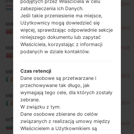
LUX
podjętych przez Właściciela w celu
GT-I9515_1_20170530143526_rdj5x0l
Luxemburg
zabezpieczenia ich Danych.
Jeśli takie przeniesienie ma miejsce,
Użytkownicy mogą dowiedzieć się
MAT
GT-I9515_1_20170419220700_eqtob
więcej, sprawdzając odpowiednie sekcje
Morocco
niniejszego dokumentu lub zapytać
Właściciela, korzystając z informacji
MAT
GT-I9515_1_20170506113339_hm0bp3
podanych w dziale kontaktów.
Morocco
Czas retencji
MET
GT-I9515_1_20170330142713_ehp32ii5
Dane osobowe są przetwarzane i
Ireland
przechowywane tak długo, jak
wymagają tego cele, dla których zostały
MET
GT-
zebrane.
I9515_1_20170530135352_ipvxhd0n0
Ireland
W związku z tym:
Dane osobowe zbierane do celów
MTL
związanych z realizacją umowy między
GT-I9515_11_20170224134839_3x5tko
Bulgaria
Właścicielem a Użytkownikiem są