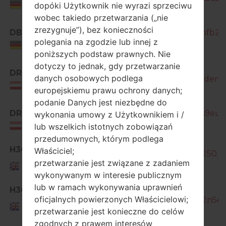
Germany
dopóki Użytkownik nie wyrazi sprzeciwu
wobec takiedo przetwarzania („nie
zrezygnuje”), bez konieczności
DBT
GT-I9515_10_20161205105915_fofb2b
polegania na zgodzie lub innej z
Germany
poniższych podstaw prawnych. Nie
dotyczy to jednak, gdy przetwarzanie
DRE
danych osobowych podlega
GT-I9515_1_20170124153939_1kdem2
Austria
europejskiemu prawu ochrony danych;
podanie Danych jest niezbędne do
DRE
GT-I9515_1_20170414150839_zs9euy5
wykonania umowy z Użytkownikiem i /
Austria
lub wszelkich istotnych zobowiązań
przedumownych, którym podlega
H3G
Właściciel;
GT-I9515_H3G_1_20140502130250_ee
United
przetwarzanie jest związane z zadaniem
Kingdom
wykonywanym w interesie publicznym
lub w ramach wykonywania uprawnień
GT-
H3G
oficjalnych powierzonych Właścicielowi;
I9515_H3G_1_20140611150250_2n5en
United
przetwarzanie jest konieczne do celów
Kingdom
zgodnych z prawem interesów