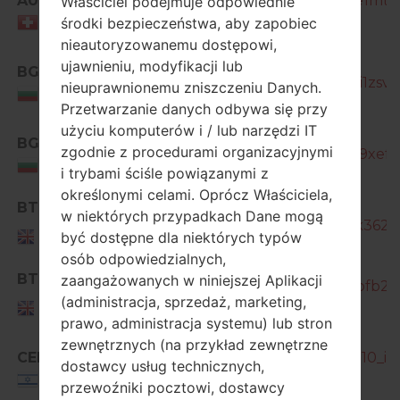
AUT
GT-I9515_1_20170405141813_8e1mtg
Właściciel podejmuje odpowiednie
środki bezpieczeństwa, aby zapobiec
Switzerland
nieautoryzowanemu dostępowi,
ujawnieniu, modyfikacji lub
BGL
GT-I9515_10_20170224191239_ii1zsv2
nieuprawnionemu zniszczeniu Danych.
Bulgaria
Przetwarzanie danych odbywa się przy
użyciu komputerów i / lub narzędzi IT
BGL
zgodnie z procedurami organizacyjnymi
GT-I9515_10_20170325191113_q9xeftx
Bulgaria
i trybami ściśle powiązanymi z
określonymi celami. Oprócz Właściciela,
BTU
w niektórych przypadkach Dane mogą
GT-I9515_1_20161117161002_l91k362ib
United
być dostępne dla niektórych typów
Kingdom
osób odpowiedzialnych,
BTU
zaangażowanych w niniejszej Aplikacji
GT-I9515_10_20161205105915_fofb2b
United
(administracja, sprzedaż, marketing,
Kingdom
prawo, administracja systemu) lub stron
zewnętrznych (na przykład zewnętrzne
CEL
GT-I9515_CEL_1_20140426143010_ix8
dostawcy usług technicznych,
Israel
przewoźniki pocztowi, dostawcy