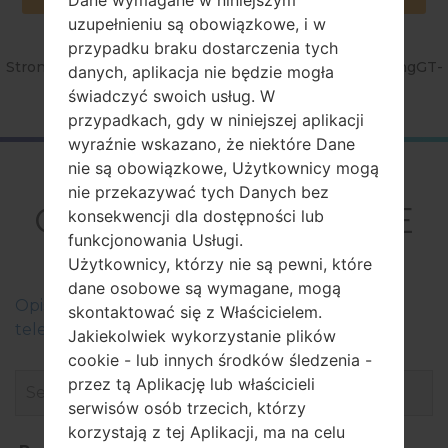
uzupełnieniu są obowiązkowe, i w
przypadku braku dostarczenia tych
Strona startowa
→
Seria
→
Galaxy S4 VE LTE
→
SamsungGT-
danych, aplikacja nie będzie mogła
I9515
świadczyć swoich usług. W
przypadkach, gdy w niniejszej aplikacji
wyraźnie wskazano, że niektóre Dane
nie są obowiązkowe, Użytkownicy mogą
FirmwareSamsung
nie przekazywać tych Danych bez
GT-I9515Galaxy S4 VE
konsekwencji dla dostępności lub
funkcjonowania Usługi.
LTE
Użytkownicy, którzy nie są pewni, które
dane osobowe są wymagane, mogą
Оpis regionów oprogramowania układowego dla
skontaktować się z Właścicielem.
telefonów Samsung
Jakiekolwiek wykorzystanie plików
cookie - lub innych środków śledzenia -
przez tą Aplikację lub właścicieli
serwisów osób trzecich, którzy
korzystają z tej Aplikacji, ma na celu