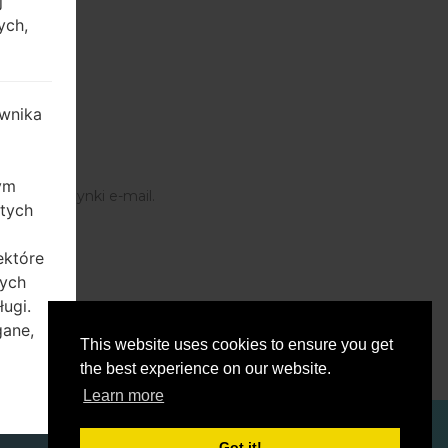
j
ych,
wnika
zym
swojej skrzynki e-mail.
 tych
ektóre
tych
ię
ugi.
gane,
This website uses cookies to ensure you get
the best experience on our website.
Learn more
ich,
Got it!