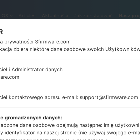
OS
Articles
Aktualności
Jak zainstalować
Nasz pro
R
ka prywatności Sfirmware.com
SAMSUNG SGH-B
ikacja zbiera niektóre dane osobowe swoich Użytkowników
ciel i Administrator danych
1.77 cali (~24.4%
75 gramra
ware.com
stosunek ekranu do
uncji)
ciała)
128 x 160 pikseli (~116
ciel kontaktowego adresu e-mail: support@sfirmware.com
gęstość pikseli na cal)
je gromadzonych danych:
-
adzone dane osobowe obejmują następne: Imię użytkowni
NA
-
ny identyfikator na naszej stronie (nie używaj swojego e-ma
-