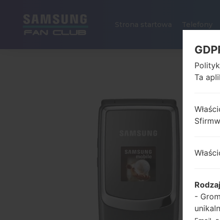
Strona startowa
Telefony
GDP
Polity
Ta apl
Właści
Sfirm
Właści
Rodza
- Grom
unikal