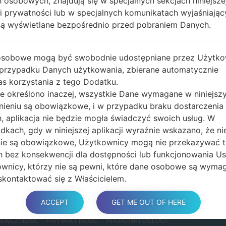
 osobowych, znajdują się w specjalnych sekcjach niniejsze
ki prywatności lub w specjalnych komunikatach wyjaśniając
są wyświetlane bezpośrednio przed pobraniem Danych.
PODPISAĆ SIĘ
osobowe mogą być swobodnie udostępniane przez Użytko
 przypadku Danych użytkowania, zbierane automatycznie
s korzystania z tego Dodatku.
nie określono inaczej, wszystkie Dane wymagane w niniejs
stę mailingową i otrzymuj interesujące rzeczy oraz aktualizacje do 
nieniu są obowiązkowe, i w przypadku braku dostarczenia
, aplikacja nie będzie mogła świadczyć swoich usług. W
dkach, gdy w niniejszej aplikacji wyraźnie wskazano, że ni
ie są obowiązkowe, Użytkownicy mogą nie przekazywać 
Podpisać s
 bez konsekwencji dla dostępności lub funkcjonowania Usł
wnicy, którzy nie są pewni, które dane osobowe są wyma
kontaktować się z Właścicielem.
olwiek wykorzystanie plików cookie - lub innych środków
nia - przez tą Aplikację lub właścicieli serwisów osób trzec
ACCEPT
GET ME OUT OF HERE
 korzystają z tej Aplikacji, ma na celu świadczenie Usług
ŁĄCZNOŚĆ
PRYWATNOŚĆ
WARUNKI USŁUGI