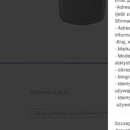
Email, 
-Adres
(jeśli
Sfirmw
Adres
-
inform
Kraj,
-
Marka
-
Model
-
statys
obraz
-
biogr
-
Ident
-
używaj
0
Komentarze
Ident
-
używaj
Zaloguj się
aby opublikować komentarz.
Szczeg