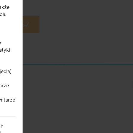
także
ołu
 Amazon
k
styki
jęcie)
arze
entarze
ch