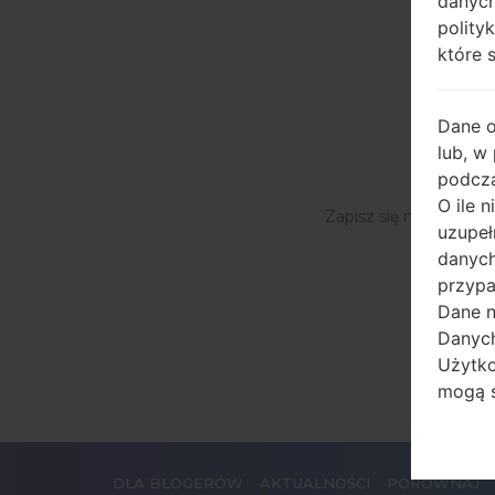
danych
polity
które 
Dane 
lub, w
podcza
O ile 
Zapisz się na naszą li
uzupeł
danych
przypa
Dane n
Danych
Użytko
mogą s
Jakiek
śledze
którzy
DLA BLOGERÓW
AKTUALNOŚCI
PORÓWNAJ