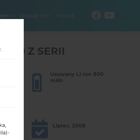
PL
jekt
Sprawdź IMEI
Wejście
320 Z SERII
.
m (2.65
Usuwany Li-Ion 800
mAh
ka,
Lipiec, 2008
ila)
-