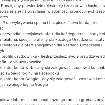
для подтверждения регистрации и сброса пароля, а
 E-mail, aby potwierdzić rejestrację i zresetować hasło, a 
 zapisałeś się) na wysyłanie wiadomości promocyjnych zesp
ares
Buy accessories on
 IP do wykrywania spamu i bezpieczeństwa konta, sieci i
acji
 w przypadku specjalnych ofert dla każdego kraju i statysty
Strona startowa
→
Seria
→
Others
→
SamsungSGH-B320
 telefonu, specjalne oferty dla każdego Urządzenia i staty
 telefonu dla ofert specjalnych dla każdego Urządzenia i
tyk
 profilu użytkownika - (jeśli prześlesz swoje prawdziwe zd
afia - opis użytkownika
yfikator konta w fb - aby się zalogować i zostawić koment
ąc swojego loginu na Facebooku
yfikator konta Google - aby się zalogować i zostawić kom
ąc swojego loginu Google
ółowe informacje na temat każdego rodzaju gromadzony