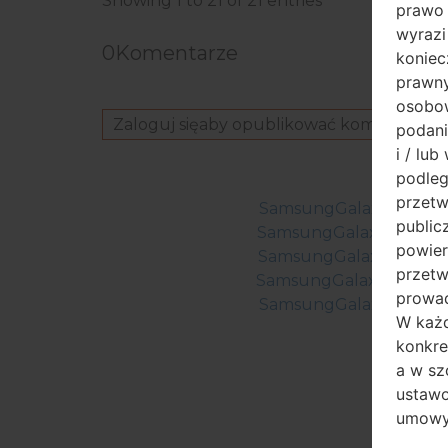
Showing 1 to 21 of 21 entries
prawo 
wyrazi
0
Komentarze
koniec
prawny
osobow
Zaloguj się
aby opublikować komentarz.
podani
i / lu
podleg
przetw
SamsungGalaxy A01SM
public
SamsungGalaxy A01SM
powier
SamsungGalaxy A01SM
przetw
SamsungGalaxy A01SM-
prowad
SamsungGalaxy A01SM
W każd
konkre
a w sz
ustaw
umowy