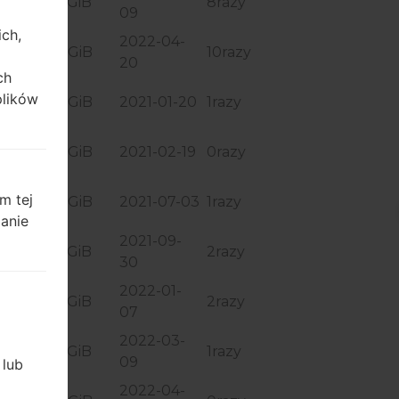
1
2.96 GiB
8razy
09
ich,
2022-04-
1
2.97 GiB
10razy
20
ch
plików
2.22 GiB
2021-01-20
1razy
3
2.23 GiB
2021-02-19
0razy
m tej
D3
2.23 GiB
2021-07-03
1razy
zanie
2021-09-
H2
2.96 GiB
2razy
30
2022-01-
1
2.96 GiB
2razy
07
2022-03-
1
2.96 GiB
1razy
09
 lub
2022-04-