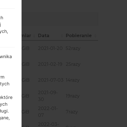
ch
j
ych,
ie
Rozmiar
Data
Pobieranie
ie
Rozmiar
Data
Pobieranie
2.22 GiB
2021-01-20
52razy
wnika
3
2.23 GiB
2021-02-19
25razy
zym
D3
2.23 GiB
2021-07-03
14razy
 tych
2021-09-
H2
2.96 GiB
19razy
ektóre
30
tych
2022-01-
ugi.
1
2.96 GiB
7razy
07
gane,
2022-03-