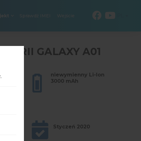
PL
jekt
Sprawdź IMEI
Wejście
 SERII GALAXY A01
(5.26
niewymienny Li-Ion
.
3000 mAh
11
Styczeń 2020