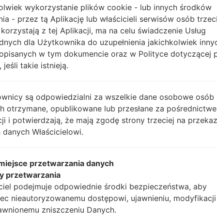
6smaas074_fac.zip
Android R 11
A015U1UES5BVB
olwiek wykorzystanie plików cookie - lub innych środków
nia - przez tą Aplikację lub właścicieli serwisów osób trzec
hf5zq3j1_fac.zip
Android R 11
A015U1UES5BVD
 korzystają z tej Aplikacji, ma na celu świadczenie Usług
dnych dla Użytkownika do uzupełnienia jakichkolwiek inny
opisanych w tym dokumencie oraz w Polityce dotyczącej 
6sxoxgd9h_fac.zip
Android Q 10
A015U1UES1ATJ1
 jeśli takie istnieją.
2dmw4m2w9q_fac.zip
Android Q 10
A015U1UEU2AUA
wnicy są odpowiedzialni za wszelkie dane osobowe osób
ch otrzymane, opublikowane lub przesłane za pośrednictwe
qsys2c49_fac.zip
Android Q 10
A015U1UEU3AU
cji i potwierdzają, że mają zgodę strony trzeciej na przeka
 danych Właścicielowi.
vhyo5iodh_fac.zip
Android R 11
A015U1UEU3BU
 miejsce przetwarzania danych
fb29cik_fac.zip
Android R 11
A015U1UES4BUK
y przetwarzania
ciel podejmuje odpowiednie środki bezpieczeństwa, aby
6smaas074_fac.zip
Android R 11
A015U1UES5BVB
ec nieautoryzowanemu dostępowi, ujawnieniu, modyfikacji
awnionemu zniszczeniu Danych.