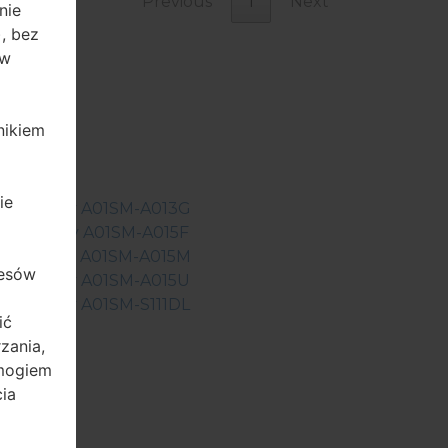
Previous
1
Next
nie
, bez
aw
nikiem
ie
ngGalaxy A01SM-A013G
ngGalaxy A01SM-A015F
ngGalaxy A01SM-A015M
resów
ngGalaxy A01SM-A015U
ngGalaxy A01SM-S111DL
ić
zania,
ymogiem
ia