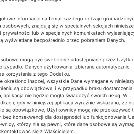
go dla telefonów Samsung
ółowe informacje na temat każdego rodzaju gromadzony
 osobowych, znajdują się w specjalnych sekcjach niniejsze
ki prywatności lub w specjalnych komunikatach wyjaśniając
OS
Oprogramowan
są wyświetlane bezpośrednio przed pobraniem Danych.
OS
Oprogramowan
6sxoxgd9h_fac.zip
Android Q 10
A015U1UES1ATJ1
osobowe mogą być swobodnie udostępniane przez Użytko
2dmw4m2w9q_fac.zip
 przypadku Danych użytkowania, zbierane automatycznie
Android Q 10
A015U1UEU2AUA
s korzystania z tego Dodatku.
nie określono inaczej, wszystkie Dane wymagane w niniejs
qsys2c49_fac.zip
Android Q 10
A015U1UEU3AU
nieniu są obowiązkowe, i w przypadku braku dostarczenia
, aplikacja nie będzie mogła świadczyć swoich usług. W
vhyo5iodh_fac.zip
Android R 11
A015U1UEU3BU
dkach, gdy w niniejszej aplikacji wyraźnie wskazano, że ni
ie są obowiązkowe, Użytkownicy mogą nie przekazywać 
 bez konsekwencji dla dostępności lub funkcjonowania Usł
fb29cik_fac.zip
Android R 11
A015U1UES4BUK
wnicy, którzy nie są pewni, które dane osobowe są wyma
kontaktować się z Właścicielem.