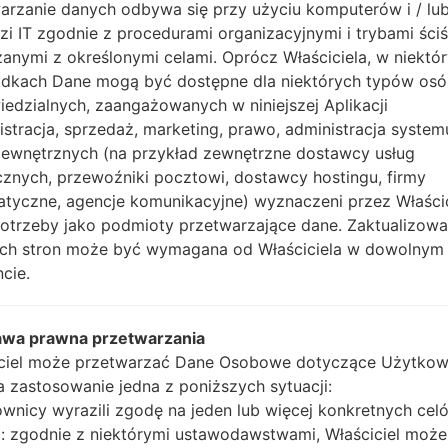
hf5zq3j1_fac.zip
Android R 11
A015U1UES5BVD
arzanie danych odbywa się przy użyciu komputerów i / lu
zi IT zgodnie z procedurami organizacyjnymi i trybami ściś
anymi z określonymi celami. Oprócz Właściciela, w niektó
6sxoxgd9h_fac.zip
Android Q 10
A015U1UES1ATJ1
dkach Dane mogą być dostępne dla niektórych typów os
2dmw4m2w9q_fac.zip
edzialnych, zaangażowanych w niniejszej Aplikacji
Android Q 10
A015U1UEU2AUA
istracja, sprzedaż, marketing, prawo, administracja system
zewnętrznych (na przykład zewnętrzne dostawcy usług
qsys2c49_fac.zip
Android Q 10
A015U1UEU3AU
cznych, przewoźniki pocztowi, dostawcy hostingu, firmy
atyczne, agencje komunikacyjne) wyznaczeni przez Właści
potrzeby jako podmioty przetwarzające dane. Zaktualizow
vhyo5iodh_fac.zip
Android R 11
A015U1UEU3BU
tych stron może być wymagana od Właściciela w dowolnym
cie.
fb29cik_fac.zip
Android R 11
A015U1UES4BUK
awa prawna przetwarzania
6smaas074_fac.zip
Android R 11
A015U1UES5BVB
ciel może przetwarzać Dane Osobowe dotyczące Użytkow
ma zastosowanie jedna z poniższych sytuacji:
hf5zq3j1_fac.zip
Android R 11
A015U1UES5BVD
wnicy wyrazili zgodę na jeden lub więcej konkretnych cel
 zgodnie z niektórymi ustawodawstwami, Właściciel może