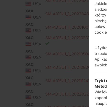
SM-A015U1_1_20220223131720_f
Jakiek
USA
śledze
XAA
SM-A015U1_1_20220402184111_lm
którzy
USA
niezbę
XAG
celów 
SM-A015U1_1_20201009234634_x
USA
cookie,
XAG
SM-A015U1_1_20210201153705_
USA
Użytko
XAG
trzeci
SM-A015U1_1_20210506153136_d5
USA
Aplika
XAG
swoich
SM-A015U1_1_20210826000034_i
USA
XAG
Tryb i
SM-A015U1_1_20211124192630_atj
USA
Metod
XAG
Właści
SM-A015U1_1_20220223131720_f
USA
zapobi
nieupr
XAG