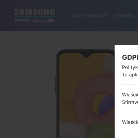
Strona startowa
Telefony
GDP
Polity
Ta apl
Właści
Sfirm
Właści