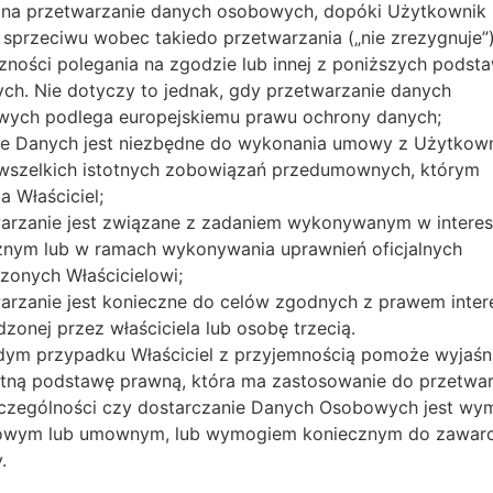
na przetwarzanie danych osobowych, dopóki Użytkownik 
 sprzeciwu wobec takiedo przetwarzania („nie zrezygnuje”)
zności polegania na zgodzie lub innej z poniższych podst
ch. Nie dotyczy to jednak, gdy przetwarzanie danych
ych podlega europejskiemu prawu ochrony danych;
e Danych jest niezbędne do wykonania umowy z Użytkow
b wszelkich istotnych zobowiązań przedumownych, którym
Inni modele z tej serii
a Właściciel;
arzanie jest związane z zadaniem wykonywanym w interes
-A013F
Samsu
znym lub w ramach wykonywania uprawnień oficjalnych
-A013M
Samsu
zonych Właścicielowi;
-A015G
Samsu
arzanie jest konieczne do celów zgodnych z prawem inte
A015T1
Samsu
zonej przez właściciela lub osobę trzecią.
-A015V
Samsu
ym przypadku Właściciel z przyjemnością pomoże wyjaśn
tną podstawę prawną, która ma zastosowanie do przetwar
czególności czy dostarczanie Danych Osobowych jest w
owym lub umownym, lub wymogiem koniecznym do zawarc
.