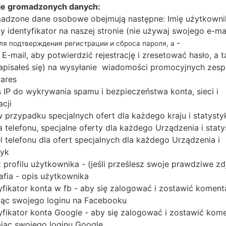
Qualcomm
je gromadzonych danych:
SDM439
adzone dane osobowe obejmują następne: Imię użytkowni
Snapdragon 439
ny identyfikator na naszej stronie (nie używaj swojego e-ma
(12 nm)
-
для подтверждения регистрации и сброса пароля, а
2GB
 E-mail, aby potwierdzić rejestrację i zresetować hasło, a 
 zapisałeś się) na wysyłanie wiadomości promocyjnych zesp
ares
 IP do wykrywania spamu i bezpieczeństwa konta, sieci i
Buy accessories on Amazon
acji
 w przypadku specjalnych ofert dla każdego kraju i statysty
 telefonu, specjalne oferty dla każdego Urządzenia i staty
Strona startowa
→
Seria
→
Galaxy A01
→
SamsungSM-A015U1
 telefonu dla ofert specjalnych dla każdego Urządzenia i
tyk
 profilu użytkownika - (jeśli prześlesz swoje prawdziwe zd
afia - opis użytkownika
yfikator konta w fb - aby się zalogować i zostawić koment
ąc swojego loginu na Facebooku
reSamsung SM-A015U1Gal
yfikator konta Google - aby się zalogować i zostawić kom
ąc swojego loginu Google