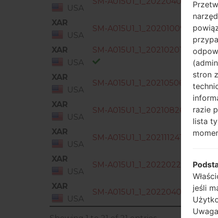
SM-A015U1_1_20220402184111_lm
Przetw
USA
narzęd
XAR
powiąz
SM-A015U1_1_20201009234634_x
USA
przypa
XAR
SM-A015U1_1_20210201153705_
odpowi
USA
(admin
stron 
XAR
SM-A015U1_1_20210506153136_d5
techni
USA
inform
XAR
razie 
SM-A015U1_1_20210826000034_i
USA
lista 
XAR
momen
SM-A015U1_1_20211124192630_atj
USA
XAR
Podst
SM-A015U1_1_20220223131720_f
USA
Właści
XAR
jeśli 
SM-A015U1_1_20220402184111_lm
USA
Użytko
Uwaga: