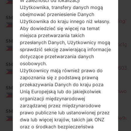
W zależności od lokalizacji
Philippines
Użytkownika, transfery danych mogą
SM-
obejmować przeniesienie Danych
SMA
J260Y_1_20190807191914_9a3jgdng7w
Użytkownika do kraju innego niż własny.
Philippines
Aby dowiedzieć się więcej na temat
miejsca przetwarzania takich
SM-
SMA
przesłanych Danych, Użytkownicy mogą
J260Y_1_20190927171240_4w0vpc1gyo
Philippines
sprawdzić sekcję zawierającą informacje
dotyczące przetwarzania danych
SM-
osobowych.
SMA
J260Y_1_20200214091428_r3rbr803e2
Użytkownicy mają również prawo do
Philippines
zapoznania się z podstawą prawną
SM-
przekazywania Danych do kraju poza
SMA
J260Y_1_20200513162129_jzkcbhwo6b
Unią Europejską lub do jakiejkolwiek
Philippines
organizacji międzynarodowej
zarządzanej przez międzynarodowe
SMA
SM-
prawo publiczne lub ustanowionej przez
J260Y_1_20200721182434_yetls9e9uf_
Philippines
dwa lub więcej krajów, takich jak ONZ
oraz o środkach bezpieczeństwa