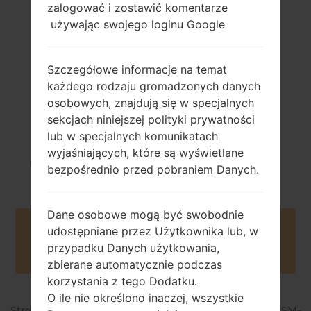
zalogować i zostawić komentarze
używając swojego loginu Google
154 gramram (5.43
Usuwany Li-Ion
uncji)
2600 mAh
Szczegółowe informacje na temat
każdego rodzaju gromadzonych danych
osobowych, znajdują się w specjalnych
sekcjach niniejszej polityki prywatności
lub w specjalnych komunikatach
Sierpień, 2018
wyjaśniających, które są wyświetlane
Android Oreo 8.1.0
bezpośrednio przed pobraniem Danych.
Dane osobowe mogą być swobodnie
Buy accessories on Amazon
udostępniane przez Użytkownika lub, w
przypadku Danych użytkowania,
zbierane automatycznie podczas
korzystania z tego Dodatku.
O ile nie określono inaczej, wszystkie
Strona startowa
→
Seria
→
Galaxy J2 Core
→
SamsungSM-