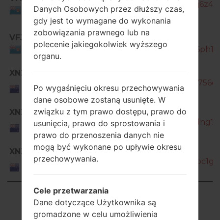
J260Y_1_20210422142036_m0hfj6z4za_
Danych Osobowych przez dłuższy czas,
Fiji
gdy jest to wymagane do wykonania
zobowiązania prawnego lub na
VFJ
SM-
polecenie jakiegokolwiek wyższego
J260Y_1_20210824142404_visvk6ph17_
Fiji
organu.
SM-
XNZ
J260Y_1_20190320135440_3ymc756dpf
New
Po wygaśnięciu okresu przechowywania
Zealand
dane osobowe zostaną usunięte. W
SM-
związku z tym prawo dostępu, prawo do
XNZ
J260Y_1_20190807191914_9a3jgdng7w
usunięcia, prawo do sprostowania i
New
Zealand
prawo do przenoszenia danych nie
mogą być wykonane po upływie okresu
SM-
XNZ
przechowywania.
J260Y_1_20190927171240_4w0vpc1gyo
New
Zealand
Cele przetwarzania
Showing 1 to 50 of 65 entries
Dane dotyczące Użytkownika są
gromadzone w celu umożliwienia
Previous
1
2
Next