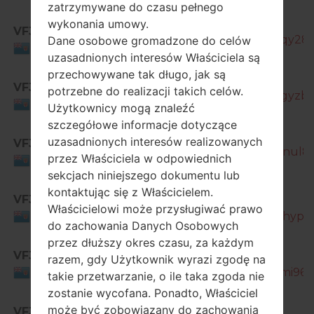
zatrzymywane do czasu pełnego
SM-
wykonania umowy.
VFJ
J260Y_1_20191028090601_dengqy28vx
Dane osobowe gromadzone do celów
Fiji
uzasadnionych interesów Właściciela są
przechowywane tak długo, jak są
SM-
VFJ
potrzebne do realizacji takich celów.
J260Y_1_20200214090941_r0xugyzbw6
Fiji
Użytkownicy mogą znaleźć
szczegółowe informacje dotyczące
SM-
uzasadnionych interesów realizowanych
VFJ
J260Y_1_20200513161829_spx0bnul83_
przez Właściciela w odpowiednich
Fiji
sekcjach niniejszego dokumentu lub
kontaktując się z Właścicielem.
VFJ
SM-
Właścicielowi może przysługiwać prawo
J260Y_1_20200721182504_rf5hohypq1_
Fiji
do zachowania Danych Osobowych
przez dłuższy okres czasu, za każdym
VFJ
SM-
razem, gdy Użytkownik wyrazi zgodę na
J260Y_1_20201228173004_1sckfmi96o_
Fiji
takie przetwarzanie, o ile taka zgoda nie
zostanie wycofana. Ponadto, Właściciel
SM-
może być zobowiązany do zachowania
VFJ