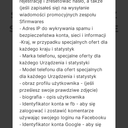
rejestrację i zresetować hasło, a także
(jeśli zapisałeś się) na wysyłanie
SAMSUNG SM-J260Y Z
wiadomości promocyjnych zespołu
Sfirmwares
SERII GALAXY J2 CORE
Adres IP do wykrywania spamu i
-
bezpieczeństwa konta, sieci i informacji
Kraj, w przypadku specjalnych ofert dla
-
każdego kraju i statystyk
Marka telefonu, specjalne oferty dla
-
każdego Urządzenia i statystyki
5.0 cali (~66.7%
1.4GHz Cortex-A53
Model telefonu dla ofert specjalnych
-
stosunek ekranu
Exynos 7570 Quad
dla każdego Urządzenia i statystyk
do ciała)
(14 nm)
obraz profilu użytkownika - (jeśli
-
540 x 960 pikseli
1GB
prześlesz swoje prawdziwe zdjęcie)
(~220 gęstość
biografia - opis użytkownika
pikseli na cal)
-
Identyfikator konta w fb - aby się
-
zalogować i zostawić komentarze
używając swojego loginu na Facebooku
Identyfikator konta Google - aby się
-