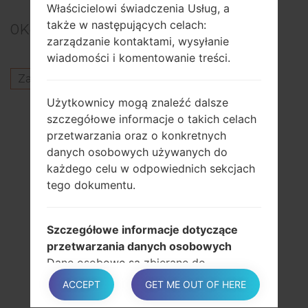
Właścicielowi świadczenia Usług, a
także w następujących celach:
0
Komentarze
zarządzanie kontaktami, wysyłanie
wiadomości i komentowanie treści.
Zaloguj się
aby opublikować komentarz.
Użytkownicy mogą znaleźć dalsze
Inni modele z tej serii
szczegółowe informacje o takich celach
przetwarzania oraz o konkretnych
SamsungGalaxy J2 CoreSM-J260F
danych osobowych używanych do
SamsungGalaxy J2 CoreSM-J260FU
każdego celu w odpowiednich sekcjach
SamsungGalaxy J2 CoreSM-J260G
tego dokumentu.
SamsungGalaxy J2 CoreSM-J260GU
SamsungGalaxy J2 CoreSM-J260MU
Szczegółowe informacje dotyczące
przetwarzania danych osobowych
PODPISAĆ SIĘ
Dane osobowe są zbierane do
następujących celów i przy użyciu
ACCEPT
GET ME OUT OF HERE
następujących usług: