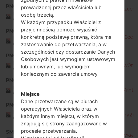
zgodnych z prawem interesów
PNG
prowadzonej przez właściciela lub
SM-J260Y_1_20200513161242_lj9zcc5n
Papua New
osobę trzecią.
Guinea
W każdym przypadku Właściciel z
przyjemnością pomoże wyjaśnić
SM-
PNG
konkretną podstawę prawną, która ma
J260Y_1_20200721182704_wgcv6ccxcj
Papua New
Guinea
zastosowanie do przetwarzania, a w
szczególności czy dostarczanie Danych
PNG
SM-
Osobowych jest wymogiem ustawowym
Papua New
J260Y_1_20201228173804_tafesw0tzf_
lub umownym, lub wymogiem
Guinea
koniecznym do zawarcia umowy.
PNG
SM-
Papua New
J260Y_1_20210422141607_85j4q7rht8_
Guinea
Miejsce
Dane przetwarzane są w biurach
PNG
SM-
operacyjnych Właściciela oraz w
Papua New
J260Y_1_20210824142334_s19pdry2nl_
każdym innym miejscu, w którym
Guinea
znajdują się strony zaangażowane w
SM-
procesie przetwarzania.
SMA
J260Y_1_20190320135440_3ymc756dpf