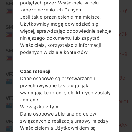
podjętych przez Właściciela w celu
SMA
SM-
zabezpieczenia ich Danych.
J260Y_1_20201228172433_ov9cjjug9c_
Philippines
Jeśli takie przeniesienie ma miejsce,
Użytkownicy mogą dowiedzieć się
SMA
SM-
więcej, sprawdzając odpowiednie sekcje
J260Y_1_20210422141537_j6nkjjm2kz_
Philippines
niniejszego dokumentu lub zapytać
Właściciela, korzystając z informacji
SM-
SMA
podanych w dziale kontaktów.
J260Y_1_20210824141810_xnb1pnv8k6_
Philippines
SM-
Czas retencji
VFJ
J260Y_1_20190320135327_wu829eh8b
Dane osobowe są przetwarzane i
Fiji
przechowywane tak długo, jak
wymagają tego cele, dla których zostały
SM-
VFJ
zebrane.
J260Y_1_20190807192140_8ndap6o1y6
Fiji
W związku z tym:
Dane osobowe zbierane do celów
SM-
związanych z realizacją umowy między
VFJ
J260Y_1_20190927171201_mz9e80w6u
Właścicielem a Użytkownikiem są
Fiji