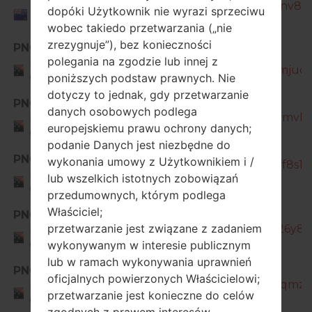
J260Y_1_20210824141810_xnb1pnv8k6_
New
dopóki Użytkownik nie wyrazi sprzeciwu
Zealand
wobec takiedo przetwarzania („nie
zrezygnuje”), bez konieczności
PNG
SM-
polegania na zgodzie lub innej z
Papua New
J260Y_1_20190320133901_ftuesmjuc1_
Guinea
poniższych podstaw prawnych. Nie
dotyczy to jednak, gdy przetwarzanie
SM-
PNG
danych osobowych podlega
J260Y_1_20190807192153_vsj9qymvbw
Papua New
europejskiemu prawu ochrony danych;
Guinea
podanie Danych jest niezbędne do
PNG
wykonania umowy z Użytkownikiem i /
SM-J260Y_1_20190927171527_61ff8s165
Papua New
lub wszelkich istotnych zobowiązań
Guinea
przedumownych, którym podlega
Właściciel;
SM-
PNG
przetwarzanie jest związane z zadaniem
J260Y_1_20191028091328_269b26y8u2
Papua New
Guinea
wykonywanym w interesie publicznym
lub w ramach wykonywania uprawnień
SM-
PNG
oficjalnych powierzonych Właścicielowi;
J260Y_1_20200214090641_oou3qmzd0
Papua New
przetwarzanie jest konieczne do celów
Guinea