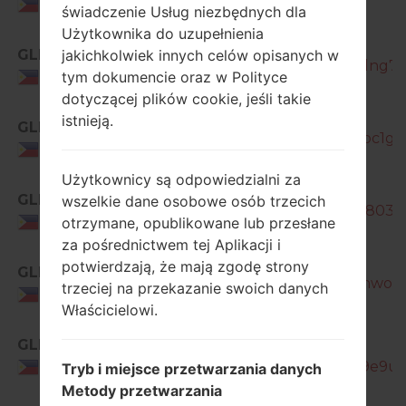
Philippines
świadczenie Usług niezbędnych dla
Użytkownika do uzupełnienia
SM-
GLB
jakichkolwiek innych celów opisanych w
J260Y_1_20190807191914_9a3jgdng7w
tym dokumencie oraz w Polityce
Philippines
dotyczącej plików cookie, jeśli takie
SM-
istnieją.
GLB
J260Y_1_20190927171240_4w0vpc1gyo
Philippines
Użytkownicy są odpowiedzialni za
SM-
GLB
wszelkie dane osobowe osób trzecich
J260Y_1_20200214091428_r3rbr803e2
otrzymane, opublikowane lub przesłane
Philippines
za pośrednictwem tej Aplikacji i
SM-
potwierdzają, że mają zgodę strony
GLB
J260Y_1_20200513162129_jzkcbhwo6b
trzeciej na przekazanie swoich danych
Philippines
Właścicielowi.
GLB
SM-
J260Y_1_20200721182434_yetls9e9uf_
Philippines
Tryb i miejsce przetwarzania danych
Metody przetwarzania