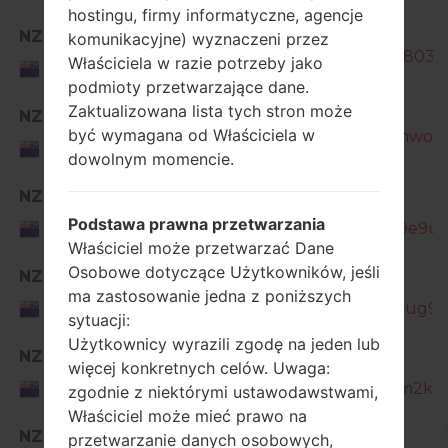
hostingu, firmy informatyczne, agencje
SM-
NZC
komunikacyjne) wyznaczeni przez
J260Y_1_20200214091428_r3rbr803e2
New
Właściciela w razie potrzeby jako
Zealand
podmioty przetwarzające dane.
Zaktualizowana lista tych stron może
SM-
NZC
być wymagana od Właściciela w
J260Y_1_20200513162129_jzkcbhwo6b
New
dowolnym momencie.
Zealand
NZC
SM-
New
Podstawa prawna przetwarzania
J260Y_1_20200721182434_yetls9e9uf_
Zealand
Właściciel może przetwarzać Dane
Osobowe dotyczące Użytkowników, jeśli
NZC
SM-
ma zastosowanie jedna z poniższych
New
J260Y_1_20201228172433_ov9cjjug9c_
Zealand
sytuacji:
Użytkownicy wyrazili zgodę na jeden lub
NZC
SM-
więcej konkretnych celów. Uwaga:
New
J260Y_1_20210422141537_j6nkjjm2kz_
zgodnie z niektórymi ustawodawstwami,
Zealand
Właściciel może mieć prawo na
SM-
NZC
przetwarzanie danych osobowych,