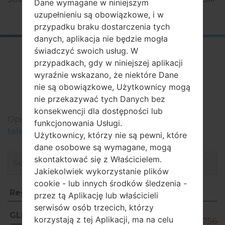
Dane wymagane w niniejszym
J260Y
uzupełnieniu są obowiązkowe, i w
przypadku braku dostarczenia tych
danych, aplikacja nie będzie mogła
świadczyć swoich usług. W
FirmwareSamsung
przypadkach, gdy w niniejszej aplikacji
SM-J260YGalaxy J2
wyraźnie wskazano, że niektóre Dane
nie są obowiązkowe, Użytkownicy mogą
Core
nie przekazywać tych Danych bez
konsekwencji dla dostępności lub
Оpis regionów oprogramowania układowego dla
funkcjonowania Usługi.
telefonów Samsung
Użytkownicy, którzy nie są pewni, które
dane osobowe są wymagane, mogą
skontaktować się z Właścicielem.
Jakiekolwiek wykorzystanie plików
cookie - lub innych środków śledzenia -
Region
Nazwa pliku
przez tą Aplikację lub właścicieli
Region
Nazwa pliku
serwisów osób trzecich, którzy
SM-
GLB
korzystają z tej Aplikacji, ma na celu
J260Y_1_20190320135440_3ymc756dpf