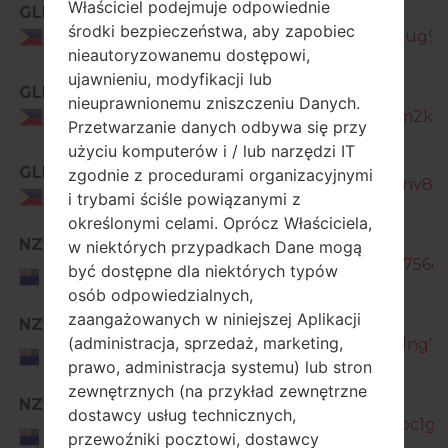
Właściciel podejmuje odpowiednie
GLB
SM-
środki bezpieczeństwa, aby zapobiec
J260Y_1_20201228172433_ov9cjjug9c_
Philippines
nieautoryzowanemu dostępowi,
ujawnieniu, modyfikacji lub
GLB
SM-
nieuprawnionemu zniszczeniu Danych.
J260Y_1_20210422141537_j6nkjjm2kz_
Philippines
Przetwarzanie danych odbywa się przy
użyciu komputerów i / lub narzędzi IT
SM-
GLB
zgodnie z procedurami organizacyjnymi
J260Y_1_20210824141810_xnb1pnv8k6_
Philippines
i trybami ściśle powiązanymi z
określonymi celami. Oprócz Właściciela,
SM-
NZC
w niektórych przypadkach Dane mogą
J260Y_1_20190320135440_3ymc756dpf
New
być dostępne dla niektórych typów
Zealand
osób odpowiedzialnych,
zaangażowanych w niniejszej Aplikacji
SM-
NZC
(administracja, sprzedaż, marketing,
J260Y_1_20190807191914_9a3jgdng7w
New
prawo, administracja systemu) lub stron
Zealand
zewnętrznych (na przykład zewnętrzne
SM-
NZC
dostawcy usług technicznych,
J260Y_1_20190927171240_4w0vpc1gyo
New
przewoźniki pocztowi, dostawcy
Zealand