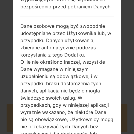
bezpośrednio przed pobraniem Danych.
Dane osobowe mogą być swobodnie
298 gramram
niewymienny Li-
(10.51 uncji)
udostępniane przez Użytkownika lub, w
Ion 4900 mAh
przypadku Danych użytkowania,
zbierane automatycznie podczas
korzystania z tego Dodatku.
O ile nie określono inaczej, wszystkie
Dane wymagane w niniejszym
uzupełnieniu są obowiązkowe, i w
Lipiec, 2014
NA
przypadku braku dostarczenia tych
danych, aplikacja nie będzie mogła
świadczyć swoich usług. W
przypadkach, gdy w niniejszej aplikacji
wyraźnie wskazano, że niektóre Dane
Buy accessories on Amazon
nie są obowiązkowe, Użytkownicy mogą
nie przekazywać tych Danych bez
konsekwencji dla dostępności lub