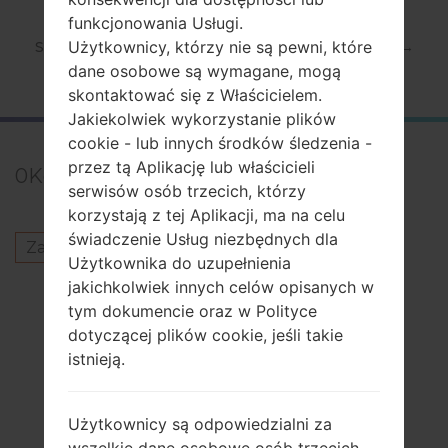
funkcjonowania Usługi.
Użytkownicy, którzy nie są pewni, które
Strona startowa
→
Seria
→
Galaxy Tab S 8.4 LTE-A
→
SamsungSM-T705A
dane osobowe są wymagane, mogą
skontaktować się z Właścicielem.
Jakiekolwiek wykorzystanie plików
cookie - lub innych środków śledzenia -
przez tą Aplikację lub właścicieli
0
Komentarze
serwisów osób trzecich, którzy
korzystają z tej Aplikacji, ma na celu
świadczenie Usług niezbędnych dla
Zaloguj się
aby opublikować komentarz.
Użytkownika do uzupełnienia
jakichkolwiek innych celów opisanych w
Inni modele z tej serii
tym dokumencie oraz w Polityce
SamsungGalaxy Tab S 8.4 LTE-ASM-T707A
dotyczącej plików cookie, jeśli takie
istnieją.
PODPISAĆ SIĘ
Użytkownicy są odpowiedzialni za