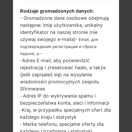
Rodzaje gromadzonych danych:
- Gromadzone dane osobowe obejmują
następne: Imię użytkownika, unikalny
identyfikator na naszej stronie (nie
używaj swojego e-maila)
- Email, для
подтверждения регистрации и сброса
-
пароля, а
-Adres E-mail, aby potwierdzić
rejestrację i zresetować hasło, a także
(jeśli zapisałeś się) na wysyłanie
wiadomości promocyjnych zespołu
Sfirmwares
Adres IP do wykrywania spamu i
-
bezpieczeństwa konta, sieci i informacji
Kraj, w przypadku specjalnych ofert dla
-
każdego kraju i statystyk
Marka telefonu, specjalne oferty dla
-
każdego Urządzenia i statystyki