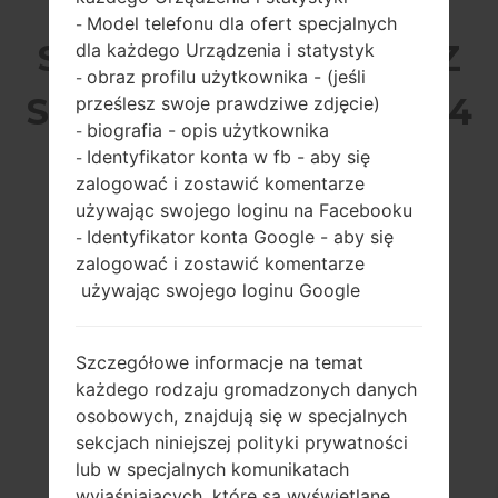
Model telefonu dla ofert specjalnych
-
SAMSUNG SM-T705A Z
dla każdego Urządzenia i statystyk
obraz profilu użytkownika - (jeśli
-
SERII GALAXY TAB S 8.4
prześlesz swoje prawdziwe zdjęcie)
biografia - opis użytkownika
-
LTE-A
Identyfikator konta w fb - aby się
-
zalogować i zostawić komentarze
używając swojego loginu na Facebooku
Identyfikator konta Google - aby się
-
zalogować i zostawić komentarze
używając swojego loginu Google
8.4 cali (~76%
1900MHz ARM
stosunek ekranu
Cortex -
do ciała)
A15/1300MHz ARM
Szczegółowe informacje na temat
Cortex -A7
2560 x 1600 pikseli
każdego rodzaju gromadzonych danych
(~360 gęstość
3GB
osobowych, znajdują się w specjalnych
pikseli na cal)
sekcjach niniejszej polityki prywatności
lub w specjalnych komunikatach
wyjaśniających, które są wyświetlane