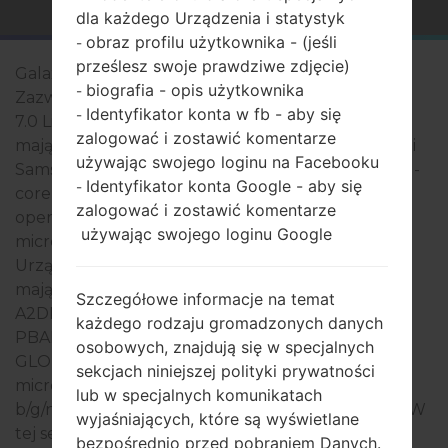
dla każdego Urządzenia i statystyk
obraz profilu użytkownika - (jeśli
-
prześlesz swoje prawdziwe zdjęcie)
Galaxy Tab 3 7.0 Lite 3G
biografia - opis użytkownika
-
Zazwyczaj urządzenia serii Samsung Galaxy Tab 3
Identyfikator konta w fb - aby się
-
7.0 Lite 3G są podobne pod względem wyglądu i
zalogować i zostawić komentarze
mają wspólne specyfikacje techniczne. Modeli serii
używając swojego loginu na Facebooku
Samsung Galaxy Tab 3 7.0 Lite 3G działają na Dual-
Identyfikator konta Google - aby się
-
core 1200MHz ARM Cortex -A9 1GB pamięci
zalogować i zostawić komentarze
operacyjnej. Pamięć wewnętrzna 8GB i obsługuje
używając swojego loginu Google
microSD, microSDHC, TransFlash do 32 GB.
Urządzenia serii Samsung Galaxy Tab 3 7.0 Lite 3G
mają 3.5mm jack i obsługują Bluetooth wersja 4.0,
Szczegółowe informacje na temat
A2DP, AVRCP, DI, HFP, HID, HSP, MAP, OPP, PAN,
każdego rodzaju gromadzonych danych
PBAP, LE, a także technologię GPS Tak, A-GPS,
osobowych, znajdują się w specjalnych
GLONASS, Geotagging. Port USB obsługuje
sekcjach niniejszej polityki prywatności
microUSB 2.0, USB charging, a także Wi-Fi 802.11
lub w specjalnych komunikatach
b/g/n, Wi-Fi Direct, Wi-Fi hotspot, Wi-Fi Tethering. W
wyjaśniających, które są wyświetlane
tej serii używany jest wyświetlacz 7.0 сale (~61%
bezpośrednio przed pobraniem Danych.