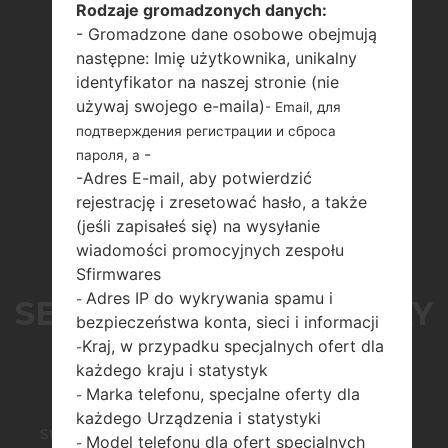
Rodzaje gromadzonych danych:
- Gromadzone dane osobowe obejmują
następne: Imię użytkownika, unikalny
identyfikator na naszej stronie (nie
używaj swojego e-maila)
- Email, для
подтверждения регистрации и сброса
-
пароля, а
-Adres E-mail, aby potwierdzić
rejestrację i zresetować hasło, a także
(jeśli zapisałeś się) na wysyłanie
wiadomości promocyjnych zespołu
Sfirmwares
Adres IP do wykrywania spamu i
-
SERIA SAMSUNGGALAXY
bezpieczeństwa konta, sieci i informacji
Kraj, w przypadku specjalnych ofert dla
-
TAB 3 7.0 LITE 3G
każdego kraju i statystyk
Marka telefonu, specjalne oferty dla
-
każdego Urządzenia i statystyki
Strona startowa
→
Seria
→
Galaxy Tab 3 7.0 Lite 3G
Model telefonu dla ofert specjalnych
-