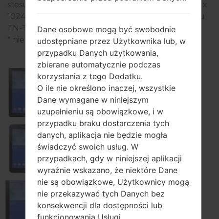
stosunek ekranu do ciała) przy rozdzielczości 600 x
1024 pikseli (~169 gęstość pikseli na cal), typ ekranu
TN-TFT LCD.
Dane osobowe mogą być swobodnie
* niektóre dane mogą się różnić.
udostępniane przez Użytkownika lub, w
przypadku Danych użytkowania,
zbierane automatycznie podczas
korzystania z tego Dodatku.
O ile nie określono inaczej, wszystkie
Samsung SM-T111
Dane wymagane w niniejszym
uzupełnieniu są obowiązkowe, i w
przypadku braku dostarczenia tych
danych, aplikacja nie będzie mogła
świadczyć swoich usług. W
Samsung SM-T111M
przypadkach, gdy w niniejszej aplikacji
wyraźnie wskazano, że niektóre Dane
nie są obowiązkowe, Użytkownicy mogą
nie przekazywać tych Danych bez
Samsung SM-T111NQ
konsekwencji dla dostępności lub
funkcjonowania Usługi.