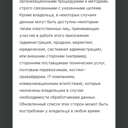
организационными процедурами и методами,
строго связанными с указанными целями.
Кроме владельца, в некоторых случаях
данные могут быть доступны некоторым
типам ответственных лиц, принимающих
Скачайте на свой ПК:
Odin 3
.
участие в работе этого приложения
Далее загрузите и распакуйте файл
(администрация, продажи, маркетинг,
прошивки.
юридическая, системная администрация),
Вам необходимо 1 (Выбрать 1 файл
или внешним сторонам (например,
прошивки здесь) или 5 (Выбрать 5
сторонним поставщикам технических услуг,
файл прошивки здесь) файлов для
почтовым перевозчикам, хостинг-
прошивки:
провайдерам, IT-компаниям,
AP: "System & Recovery"
коммуникационным агентствам), которые
CP: "Modem & Radio"
назначены владельцем в случае
CSC _ ***: "Country & Region & Operator"
необходимости обработчиками данных.
HOME_CSC _ ***: "Country & Region &
Обновленный список этих сторон может быть
Operator"
востребован у владельца в любое время.
Добавьте все файлы в программу Odin
3.
Если вы хотите прошить телефон и