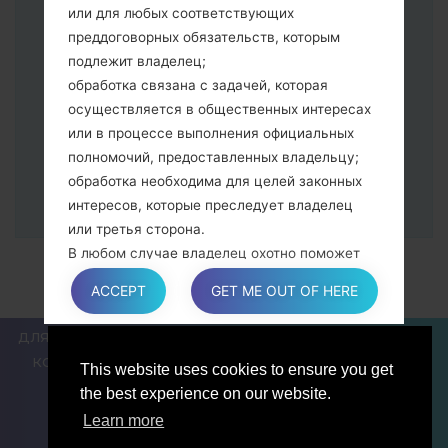
Далее подключите к компьютеру,
или для любых соответствующих
программа Odin должна определить
преддоговорных обязательств, которым
Ваш девайс и "COM port number"
подлежит владелец;
появится на экране.
обработка связана с задачей, которая
Укажите только "F.Reset" время и "Auto-
осуществляется в общественных интересах
Reboot".
или в процессе выполнения официальных
В конце нажмите кнопку "Start". Ваше
полномочий, предоставленных владельцу;
устройство перезагрузится и
обработка необходима для целей законных
отсоединится от ПК.
интересов, которые преследует владелец
или третья сторона.
В любом случае владелец охотно поможет
объяснить конкретную правовую основу,
ACCEPT
GET ME OUT OF HERE
которая применяется к обработке, и в
частности, является ли предоставление
ДЛЯ БЛОГЕРОВ И ПИСАТЕЛЕЙ
НОВОСТИ
СРАВНИТЬ
персональных данных обязательным или
КОНТАКТЫ
ПОЛИТИКА КОНФИДЕНЦИАЛЬНОСТИ
This website uses cookies to ensure you get
договорным условием, или же условием,
УСЛОВИЯ ОБСЛУЖИВАНИЯ
the best experience on our website.
необходимым для заключения договора.
Learn more