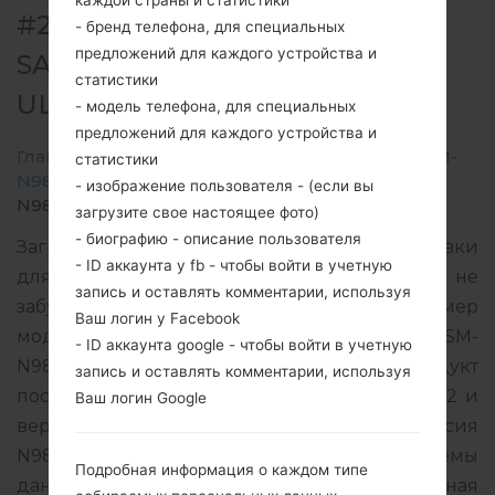
каждой страны и статистики
#202381 ДЛЯ SM-N986B -
- бренд телефона, для специальных
предложений для каждого устройства и
SAMSUNGGALAXY NOTE 20
статистики
ULTRA 5G
- модель телефона, для специальных
предложений для каждого устройства и
Главная
→
Galaxy Note 20 Ultra 5G
→
SamsungSM-
статистики
N986B
→
SM-
- изображение пользователя - (если вы
N986B_1_20201223171035_j4p9axwhdp_fac.zip
загрузите свое настоящее фото)
- биографию - описание пользователя
Загрузите последнее обновление прошивки
- ID аккаунта у fb - чтобы войти в учетную
для Samsung Galaxy Note 20 Ultra 5G, но не
запись и оставлять комментарии, используя
забудьте проверить, соответствует ли номер
Ваш логин у Facebook
модели вашего смартфона указанному SM-
- ID аккаунта google - чтобы войти в учетную
N986B. Код прошивки HUI для ITALY. Продукт
запись и оставлять комментарии, используя
поставляется с версией PDA N986BXXS1CUA2 и
Ваш логин Google
версия CSC N986BOXM1CTL5, MODEM версия
N986BXXU1CTL5. Версия операционной системы
Подробная информация о каждом типе
данной прошивки Android R 11. Подробная