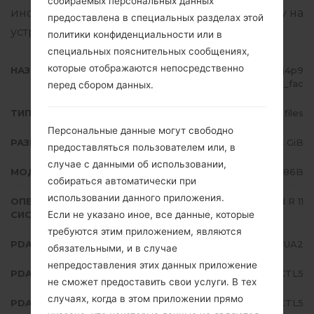
собираемых персональных данных
инструкция, как прошить стоковую прошивку на
предоставлена в специальных разделах этой
устройства Samsung
здесь
политики конфиденциальности или в
специальных пояснительных сообщениях,
которые отображаются непосредственно
НАЗВАНИЕ ФАЙЛА
SM-N986B_1_20201223171035_j4p9
axwhdp_fac
перед сбором данных.
ТИП ПРОШИВКИ
4 files
Персональные данные могут свободно
РАЗМЕР ФАЙЛА
6.84 GiB
предоставляться пользователем или, в
случае с данными об использовании,
МОДЕЛЬ
Samsung SM-N986B
собираться автоматически при
использовании данного приложения.
ОПЕРАЦИОННАЯ
Android R 11
Если не указано иное, все данные, которые
СИСТЕМА
требуются этим приложением, являются
PDA/AP ВЕРСИЯ
N986BXXS1CUA2
обязательными, и в случае
непредоставления этих данных приложение
PDA/AP ВЕРСИЯ
N986BOXM1CTL5
не сможет предоставить свои услуги. В тех
случаях, когда в этом приложении прямо
PDA/AP ВЕРСИЯ
N986BXXU1CTL5