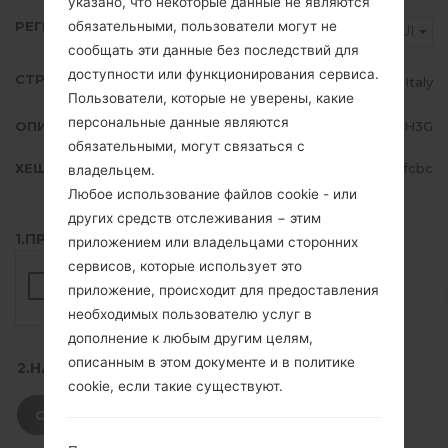
указано, что некоторые данные не являются
обязательными, пользователи могут не
РЕГИОН
HUI
сообщать эти данные без последствий для
доступности или функционирования сервиса.
СТРАНА
Italy
Пользователи, которые не уверены, какие
персональные данные являются
ОПИСАНИЕ
H3G
обязательными, могут связаться с
ХЕШ
5730233067d14a41c02fbaa4b48ffcbc
владельцем.
Любое использование файлов cookie - или
других средств отслеживания − этим
1.ПРОВЕРИТЬ НАЛИЧИЕ RECAPTCHA
приложением или владельцами сторонних
сервисов, которые использует это
приложение, происходит для предоставления
необходимых пользователю услуг в
дополнение к любым другим целям,
описанным в этом документе и в политике
2.НАЖМИТЕ, ЧТОБЫ СКАЧАТЬ
cookie, если такие существуют.
СКАЧАТЬ