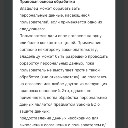
Правовая основа обработки
сбросить к заводским настройкам
Владелец может обрабатывать
выберите CSC _ ***, в другом случае
персональные данные, касающиеся
выберите HOME_CSC _ *** для
пользователей, если применяется одно из
сохранения Ваших данных.
следующего:
Теперь выключите устройство и
Пользователи дали свое согласие на одну
войдите в "Download" режим. Все
или более конкретных целей. Примечание:
методы как это сделать:
согласно некоторому законодательству,
Нажмите и удерживайте клавиши:
владельцу может быть разрешено проводить
питание, громкости и Bixbi.
обработку персональных данных, пока
Нажмите и удерживайте клавиши:
пользователь не выступает против такой
регулировки громкости. Подключив
обработки («не отказывается»), не полагаясь
телефон к ПК используя USB кабель.
на согласие или любое другое из следующих
Нажмите и удерживайте клавиши:
правовых оснований. Это, однако, не
питание, громкости и домой.
применяется, когда обработка персональных
Подключите USB кабель и нажмите
данных является предметом Закона ЕС о
клавиши: уменьшение звука и Bixbi.
защите данных;
Нажмите и удерживайте клавиши:
предоставление данных необходимо для
питания и увеличения громкости
выполнения соглашения с пользователем и/