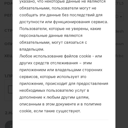
указано, что некоторые данные не являются
PDA/AP ВЕРСИЯ
N986BXXU1CTL5
обязательными, пользователи могут не
сообщать эти данные без последствий для
РЕГИОН
BKD
доступности или функционирования сервиса.
Пользователи, которые не уверены, какие
СТРАНА
Bangladesh
персональные данные являются
обязательными, могут связаться с
ОПИСАНИЕ
Unknown
владельцем.
ХЕШ
5730233067d14a41c02fbaa4b48ffcbc
Любое использование файлов cookie - или
других средств отслеживания − этим
приложением или владельцами сторонних
1.ПРОВЕРИТЬ НАЛИЧИЕ RECAPTCHA
сервисов, которые использует это
приложение, происходит для предоставления
необходимых пользователю услуг в
дополнение к любым другим целям,
описанным в этом документе и в политике
cookie, если такие существуют.
2.НАЖМИТЕ, ЧТОБЫ СКАЧАТЬ
СКАЧАТЬ