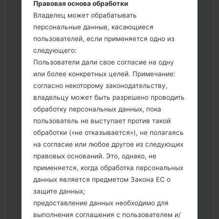
3.
Правовая основа обработки
Если вы хотите прошить телефон и
Владелец может обрабатывать
сбросить к заводским настройкам
персональные данные, касающиеся
выберите CSC _ ***, в другом случае
пользователей, если применяется одно из
выберите HOME_CSC _ *** для
следующего:
сохранения Ваших данных.
Пользователи дали свое согласие на одну
Теперь выключите устройство и
или более конкретных целей. Примечание:
войдите в "Download" режим. Все
согласно некоторому законодательству,
методы как это сделать:
владельцу может быть разрешено проводить
Нажмите и удерживайте клавиши:
обработку персональных данных, пока
питание, громкости и Bixbi.
пользователь не выступает против такой
Нажмите и удерживайте клавиши:
обработки («не отказывается»), не полагаясь
регулировки громкости. Подключив
на согласие или любое другое из следующих
телефон к ПК используя USB кабель.
правовых оснований. Это, однако, не
Нажмите и удерживайте клавиши:
применяется, когда обработка персональных
питание, громкости и домой.
данных является предметом Закона ЕС о
Подключите USB кабель и нажмите
защите данных;
клавиши: уменьшение звука и Bixbi.
предоставление данных необходимо для
Нажмите и удерживайте клавиши:
выполнения соглашения с пользователем и/