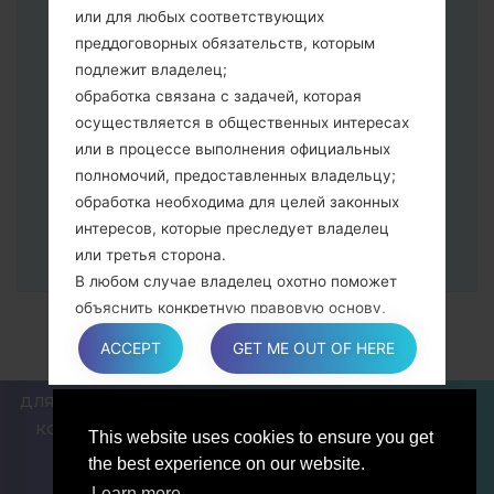
питания и увеличения громкости
или для любых соответствующих
Далее подключите к компьютеру,
преддоговорных обязательств, которым
программа Odin должна определить
подлежит владелец;
Ваш девайс и "COM port number"
обработка связана с задачей, которая
появится на экране.
осуществляется в общественных интересах
Укажите только "F.Reset" время и "Auto-
или в процессе выполнения официальных
Reboot".
полномочий, предоставленных владельцу;
В конце нажмите кнопку "Start". Ваше
обработка необходима для целей законных
устройство перезагрузится и
интересов, которые преследует владелец
отсоединится от ПК.
или третья сторона.
В любом случае владелец охотно поможет
объяснить конкретную правовую основу,
которая применяется к обработке, и в
ACCEPT
GET ME OUT OF HERE
частности, является ли предоставление
персональных данных обязательным или
ДЛЯ БЛОГЕРОВ И ПИСАТЕЛЕЙ
НОВОСТИ
СРАВНИТЬ
договорным условием, или же условием,
КОНТАКТЫ
ПОЛИТИКА КОНФИДЕНЦИАЛЬНОСТИ
This website uses cookies to ensure you get
необходимым для заключения договора.
УСЛОВИЯ ОБСЛУЖИВАНИЯ
the best experience on our website.
Learn more