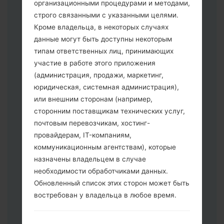
организационными процедурами и методами,
строго связанными с указанными целями.
Кроме владельца, в некоторых случаях
данные могут быть доступны некоторым
типам ответственных лиц, принимающих
участие в работе этого приложения
Скачайте на свой ПК:
Odin 3
.
(администрация, продажи, маркетинг,
Далее загрузите и распакуйте файл
юридическая, системная администрация),
прошивки.
или внешним сторонам (например,
Вам необходимо 1 (Выбрать 1 файл
сторонним поставщикам технических услуг,
прошивки здесь) или 5 (Выбрать 5
почтовым перевозчикам, хостинг-
файл прошивки здесь) файлов для
провайдерам, IT-компаниям,
прошивки:
коммуникационным агентствам), которые
AP: "System & Recovery"
назначены владельцем в случае
CP: "Modem & Radio"
необходимости обработчиками данных.
CSC _ ***: "Country & Region & Operator"
Обновленный список этих сторон может быть
HOME_CSC _ ***: "Country & Region &
востребован у владельца в любое время.
Operator"
Добавьте все файлы в программу Odin