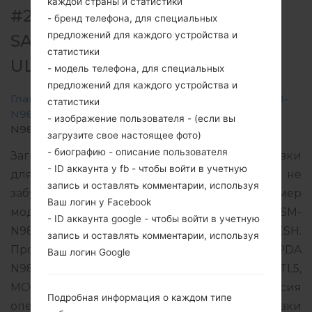
каждой страны и статистики
#202401 ДЛЯ SM-N986B -
- бренд телефона, для специальных
предложений для каждого устройства и
SAMSUNGGALAXY NOTE 20
статистики
ULTRA 5G
- модель телефона, для специальных
предложений для каждого устройства и
Главная
→
Galaxy Note 20 Ultra 5G
→
SamsungSM-
статистики
N986B
→
SM-
- изображение пользователя - (если вы
N986B_1_20201223171035_j4p9axwhdp_fac.zip
загрузите свое настоящее фото)
- биографию - описание пользователя
Загрузите последнее обновление прошивки
- ID аккаунта у fb - чтобы войти в учетную
для Samsung Galaxy Note 20 Ultra 5G, но не
запись и оставлять комментарии, используя
забудьте проверить, соответствует ли номер
Ваш логин у Facebook
модели вашего смартфона указанному SM-
- ID аккаунта google - чтобы войти в учетную
N986B. Код прошивки BKD для BANGLADESH.
запись и оставлять комментарии, используя
Продукт поставляется с версией PDA
Ваш логин Google
N986BXXS1CUA2 и версия CSC N986BOXM1CTL5,
MODEM версия N986BXXU1CTL5. Версия
Подробная информация о каждом типе
операционной системы данной прошивки