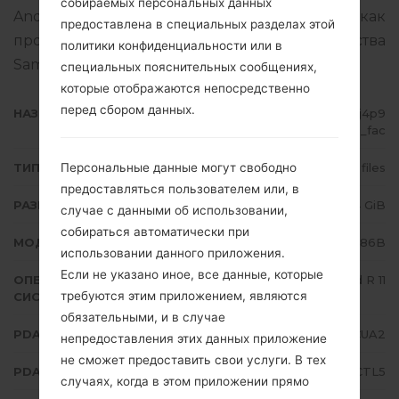
собираемых персональных данных
Android R 11. Подробная инструкция, как
предоставлена в специальных разделах этой
прошить стоковую прошивку на устройства
политики конфиденциальности или в
Samsung
здесь
специальных пояснительных сообщениях,
которые отображаются непосредственно
перед сбором данных.
НАЗВАНИЕ ФАЙЛА
SM-N986B_1_20201223171035_j4p9
axwhdp_fac
Персональные данные могут свободно
ТИП ПРОШИВКИ
4 files
предоставляться пользователем или, в
РАЗМЕР ФАЙЛА
6.84 GiB
случае с данными об использовании,
собираться автоматически при
МОДЕЛЬ
Samsung SM-N986B
использовании данного приложения.
Если не указано иное, все данные, которые
ОПЕРАЦИОННАЯ
Android R 11
требуются этим приложением, являются
СИСТЕМА
обязательными, и в случае
PDA/AP ВЕРСИЯ
N986BXXS1CUA2
непредоставления этих данных приложение
не сможет предоставить свои услуги. В тех
PDA/AP ВЕРСИЯ
N986BOXM1CTL5
случаях, когда в этом приложении прямо