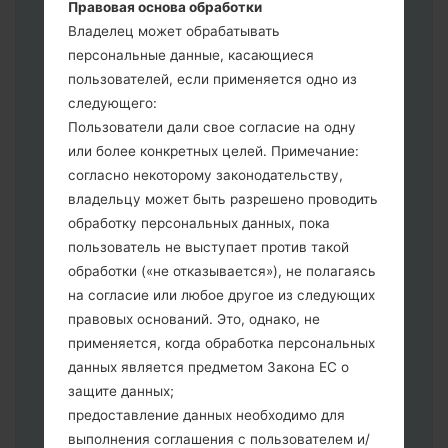
3.
Правовая основа обработки
Если вы хотите прошить телефон и
Владелец может обрабатывать
сбросить к заводским настройкам
персональные данные, касающиеся
выберите CSC _ ***, в другом случае
пользователей, если применяется одно из
выберите HOME_CSC _ *** для
следующего:
сохранения Ваших данных.
Пользователи дали свое согласие на одну
Теперь выключите устройство и
или более конкретных целей. Примечание:
войдите в "Download" режим. Все
согласно некоторому законодательству,
методы как это сделать:
владельцу может быть разрешено проводить
Нажмите и удерживайте клавиши:
обработку персональных данных, пока
питание, громкости и Bixbi.
пользователь не выступает против такой
Нажмите и удерживайте клавиши:
обработки («не отказывается»), не полагаясь
регулировки громкости. Подключив
на согласие или любое другое из следующих
телефон к ПК используя USB кабель.
правовых оснований. Это, однако, не
Нажмите и удерживайте клавиши:
применяется, когда обработка персональных
питание, громкости и домой.
данных является предметом Закона ЕС о
Подключите USB кабель и нажмите
защите данных;
клавиши: уменьшение звука и Bixbi.
предоставление данных необходимо для
Нажмите и удерживайте клавиши:
выполнения соглашения с пользователем и/