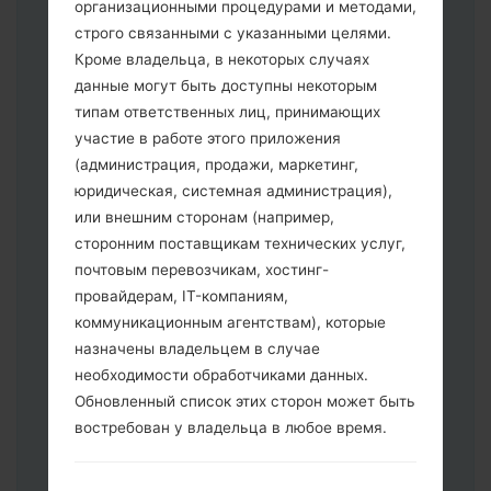
организационными процедурами и методами,
строго связанными с указанными целями.
Кроме владельца, в некоторых случаях
данные могут быть доступны некоторым
типам ответственных лиц, принимающих
участие в работе этого приложения
Скачайте на свой ПК:
Odin 3
.
(администрация, продажи, маркетинг,
Далее загрузите и распакуйте файл
юридическая, системная администрация),
прошивки.
или внешним сторонам (например,
Вам необходимо 1 (Выбрать 1 файл
сторонним поставщикам технических услуг,
прошивки здесь) или 5 (Выбрать 5
почтовым перевозчикам, хостинг-
файл прошивки здесь) файлов для
провайдерам, IT-компаниям,
прошивки:
коммуникационным агентствам), которые
AP: "System & Recovery"
назначены владельцем в случае
CP: "Modem & Radio"
необходимости обработчиками данных.
CSC _ ***: "Country & Region & Operator"
Обновленный список этих сторон может быть
HOME_CSC _ ***: "Country & Region &
востребован у владельца в любое время.
Operator"
Добавьте все файлы в программу Odin