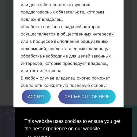
питания и увеличения громкости
или для любых соответствующих
Далее подключите к компьютеру,
преддоговорных обязательств, которым
программа Odin должна определить
подлежит владелец;
Ваш девайс и "COM port number"
обработка связана с задачей, которая
появится на экране.
осуществляется в общественных интересах
Укажите только "F.Reset" время и "Auto-
или в процессе выполнения официальных
Reboot".
полномочий, предоставленных владельцу;
В конце нажмите кнопку "Start". Ваше
обработка необходима для целей законных
устройство перезагрузится и
интересов, которые преследует владелец
отсоединится от ПК.
или третья сторона.
В любом случае владелец охотно поможет
объяснить конкретную правовую основу,
которая применяется к обработке, и в
ACCEPT
GET ME OUT OF HERE
частности, является ли предоставление
персональных данных обязательным или
ДЛЯ БЛОГЕРОВ И ПИСАТЕЛЕЙ
НОВОСТИ
СРАВНИТЬ
договорным условием, или же условием,
КОНТАКТЫ
ПОЛИТИКА КОНФИДЕНЦИАЛЬНОСТИ
This website uses cookies to ensure you get
необходимым для заключения договора.
УСЛОВИЯ ОБСЛУЖИВАНИЯ
the best experience on our website.
Learn more