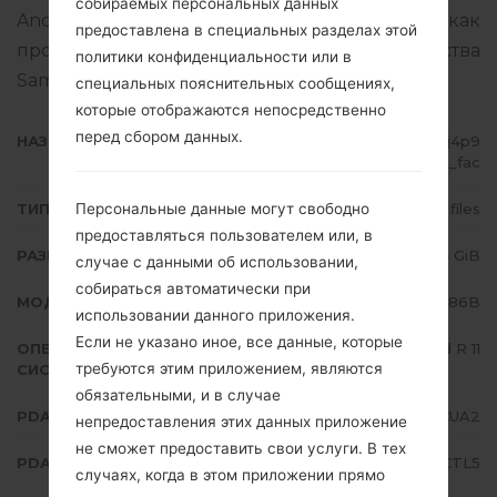
собираемых персональных данных
Android R 11. Подробная инструкция, как
предоставлена в специальных разделах этой
прошить стоковую прошивку на устройства
политики конфиденциальности или в
Samsung
здесь
специальных пояснительных сообщениях,
которые отображаются непосредственно
перед сбором данных.
НАЗВАНИЕ ФАЙЛА
SM-N986B_1_20201223171035_j4p9
axwhdp_fac
Персональные данные могут свободно
ТИП ПРОШИВКИ
4 files
предоставляться пользователем или, в
РАЗМЕР ФАЙЛА
6.84 GiB
случае с данными об использовании,
собираться автоматически при
МОДЕЛЬ
Samsung SM-N986B
использовании данного приложения.
Если не указано иное, все данные, которые
ОПЕРАЦИОННАЯ
Android R 11
требуются этим приложением, являются
СИСТЕМА
обязательными, и в случае
PDA/AP ВЕРСИЯ
N986BXXS1CUA2
непредоставления этих данных приложение
не сможет предоставить свои услуги. В тех
PDA/AP ВЕРСИЯ
N986BOXM1CTL5
случаях, когда в этом приложении прямо