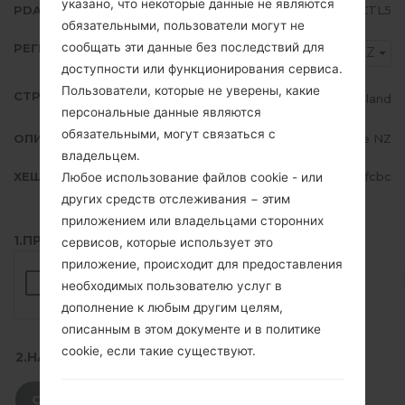
указано, что некоторые данные не являются
PDA/AP ВЕРСИЯ
N986BXXU1CTL5
обязательными, пользователи могут не
сообщать эти данные без последствий для
РЕГИОН
VNZ
доступности или функционирования сервиса.
Пользователи, которые не уверены, какие
СТРАНА
New Zealand
персональные данные являются
обязательными, могут связаться с
ОПИСАНИЕ
Vodafone NZ
владельцем.
ХЕШ
5730233067d14a41c02fbaa4b48ffcbc
Любое использование файлов cookie - или
других средств отслеживания − этим
приложением или владельцами сторонних
1.ПРОВЕРИТЬ НАЛИЧИЕ RECAPTCHA
сервисов, которые использует это
приложение, происходит для предоставления
необходимых пользователю услуг в
дополнение к любым другим целям,
описанным в этом документе и в политике
cookie, если такие существуют.
2.НАЖМИТЕ, ЧТОБЫ СКАЧАТЬ
СКАЧАТЬ