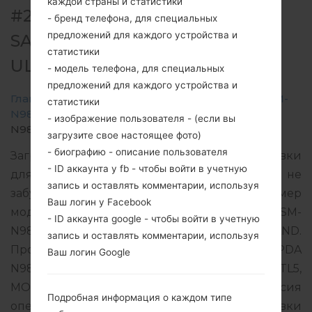
каждой страны и статистики
#208923 ДЛЯ SM-N986B -
- бренд телефона, для специальных
предложений для каждого устройства и
SAMSUNGGALAXY NOTE 20
статистики
ULTRA 5G
- модель телефона, для специальных
предложений для каждого устройства и
Главная
→
Galaxy Note 20 Ultra 5G
→
SamsungSM-
статистики
N986B
→
SM-
- изображение пользователя - (если вы
N986B_1_20201223171035_j4p9axwhdp_fac.zip
загрузите свое настоящее фото)
- биографию - описание пользователя
Загрузите последнее обновление прошивки
- ID аккаунта у fb - чтобы войти в учетную
для Samsung Galaxy Note 20 Ultra 5G, но не
запись и оставлять комментарии, используя
забудьте проверить, соответствует ли номер
Ваш логин у Facebook
модели вашего смартфона указанному SM-
- ID аккаунта google - чтобы войти в учетную
N986B. Код прошивки VNZ для NEW ZEALAND.
запись и оставлять комментарии, используя
Продукт поставляется с версией PDA
Ваш логин Google
N986BXXS1CUA2 и версия CSC N986BOXM1CTL5,
MODEM версия N986BXXU1CTL5. Версия
Подробная информация о каждом типе
операционной системы данной прошивки