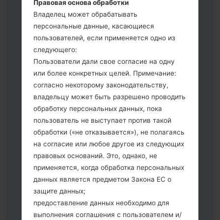
Правовая основа обработки
сбросить к заводским настройкам
Владелец может обрабатывать
выберите CSC _ ***, в другом случае
персональные данные, касающиеся
выберите HOME_CSC _ *** для
пользователей, если применяется одно из
сохранения Ваших данных.
следующего:
Теперь выключите устройство и
Пользователи дали свое согласие на одну
войдите в "Download" режим. Все
или более конкретных целей. Примечание:
методы как это сделать:
согласно некоторому законодательству,
Нажмите и удерживайте клавиши:
владельцу может быть разрешено проводить
питание, громкости и Bixbi.
обработку персональных данных, пока
Нажмите и удерживайте клавиши:
пользователь не выступает против такой
регулировки громкости. Подключив
обработки («не отказывается»), не полагаясь
телефон к ПК используя USB кабель.
на согласие или любое другое из следующих
Нажмите и удерживайте клавиши:
правовых оснований. Это, однако, не
питание, громкости и домой.
применяется, когда обработка персональных
Подключите USB кабель и нажмите
данных является предметом Закона ЕС о
клавиши: уменьшение звука и Bixbi.
защите данных;
Нажмите и удерживайте клавиши:
предоставление данных необходимо для
питания и увеличения громкости
выполнения соглашения с пользователем и/