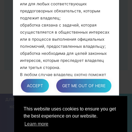
Далее подключите к компьютеру,
или для любых соответствующих
программа Odin должна определить
преддоговорных обязательств, которым
Ваш девайс и "COM port number"
подлежит владелец;
появится на экране.
обработка связана с задачей, которая
Укажите только "F.Reset" время и "Auto-
осуществляется в общественных интересах
Reboot".
или в процессе выполнения официальных
В конце нажмите кнопку "Start". Ваше
полномочий, предоставленных владельцу;
устройство перезагрузится и
обработка необходима для целей законных
отсоединится от ПК.
интересов, которые преследует владелец
или третья сторона.
В любом случае владелец охотно поможет
объяснить конкретную правовую основу,
ACCEPT
GET ME OUT OF HERE
которая применяется к обработке, и в
частности, является ли предоставление
ДЛЯ БЛОГЕРОВ И ПИСАТЕЛЕЙ
НОВОСТИ
СРАВНИТЬ
персональных данных обязательным или
КОНТАКТЫ
ПОЛИТИКА КОНФИДЕНЦИАЛЬНОСТИ
This website uses cookies to ensure you get
договорным условием, или же условием,
УСЛОВИЯ ОБСЛУЖИВАНИЯ
the best experience on our website.
необходимым для заключения договора.
Learn more