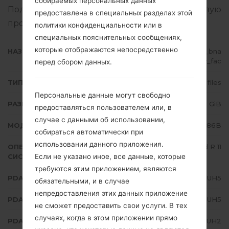
собираемых персональных данных
Подробная инструкция, как прошить стоковую
предоставлена в специальных разделах этой
прошивку на устройства Samsung
здесь
политики конфиденциальности или в
специальных пояснительных сообщениях,
которые отображаются непосредственно
НАЗВАНИЕ ФАЙЛА
SM-N986B_1_20210819092756_bna
tylf6qv_fac
перед сбором данных.
ТИП ПРОШИВКИ
4 files
Персональные данные могут свободно
РАЗМЕР ФАЙЛА
7.32 GiB
предоставляться пользователем или, в
случае с данными об использовании,
МОДЕЛЬ
Samsung SM-N986B
собираться автоматически при
использовании данного приложения.
ОПЕРАЦИОННАЯ
Android R 11
Если не указано иное, все данные, которые
СИСТЕМА
требуются этим приложением, являются
PDA/AP ВЕРСИЯ
N986BXXS3DUH5
обязательными, и в случае
непредоставления этих данных приложение
PDA/AP ВЕРСИЯ
N986BOXM3DUH5
не сможет предоставить свои услуги. В тех
случаях, когда в этом приложении прямо
PDA/AP ВЕРСИЯ
N986BXXU3DUH2