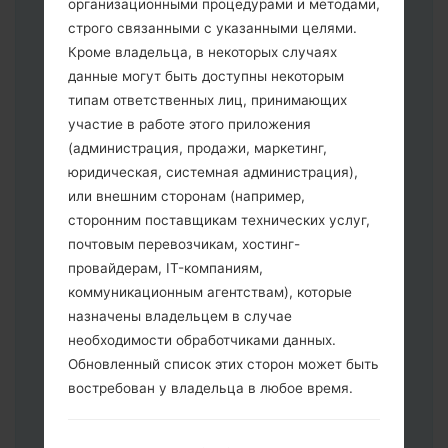
организационными процедурами и методами,
строго связанными с указанными целями.
Кроме владельца, в некоторых случаях
данные могут быть доступны некоторым
типам ответственных лиц, принимающих
Скачайте на свой ПК:
Odin 3
.
участие в работе этого приложения
Далее загрузите и распакуйте файл
(администрация, продажи, маркетинг,
прошивки.
юридическая, системная администрация),
Вам необходимо 1 (Выбрать 1 файл
или внешним сторонам (например,
прошивки здесь) или 5 (Выбрать 5
сторонним поставщикам технических услуг,
файл прошивки здесь) файлов для
почтовым перевозчикам, хостинг-
прошивки:
провайдерам, IT-компаниям,
AP: "System & Recovery"
коммуникационным агентствам), которые
CP: "Modem & Radio"
назначены владельцем в случае
CSC _ ***: "Country & Region & Operator"
необходимости обработчиками данных.
HOME_CSC _ ***: "Country & Region &
Обновленный список этих сторон может быть
Operator"
востребован у владельца в любое время.
Добавьте все файлы в программу Odin
3.
Если вы хотите прошить телефон и