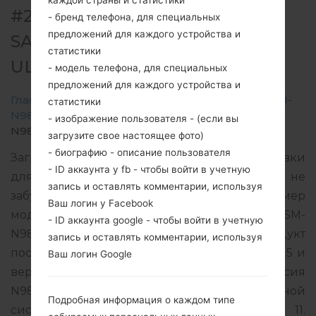
каждой страны и статистики
#263998 ДЛЯ SM-N986B -
- бренд телефона, для специальных
предложений для каждого устройства и
SAMSUNGGALAXY NOTE 20
статистики
ULTRA 5G
- модель телефона, для специальных
предложений для каждого устройства и
Главная
→
Galaxy Note 20 Ultra 5G
→
SamsungSM-
статистики
N986B
→
SM-
- изображение пользователя - (если вы
N986B_1_20210819092756_bnatylf6qv_fac.zip
загрузите свое настоящее фото)
- биографию - описание пользователя
Загрузите последнее обновление прошивки
- ID аккаунта у fb - чтобы войти в учетную
для Samsung Galaxy Note 20 Ultra 5G, но не
запись и оставлять комментарии, используя
забудьте проверить, соответствует ли номер
Ваш логин у Facebook
модели вашего смартфона указанному SM-
- ID аккаунта google - чтобы войти в учетную
N986B. Код прошивки 3IE для IRELAND. Продукт
запись и оставлять комментарии, используя
поставляется с версией PDA N986BXXS3DUH5 и
Ваш логин Google
версия CSC N986BOXM3DUH5, MODEM версия
N986BXXU3DUH2. Версия операционной
Подробная информация о каждом типе
системы данной прошивки Android R 11.