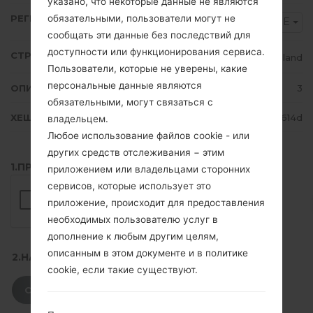
указано, что некоторые данные не являются
обязательными, пользователи могут не
РЕГИОН
3IE
сообщать эти данные без последствий для
доступности или функционирования сервиса.
СТРАНА
Ireland
Пользователи, которые не уверены, какие
персональные данные являются
ОПИСАНИЕ
3
обязательными, могут связаться с
ХЕШ
e9f9d5ba000c57aa66e63fb26df4614d
владельцем.
Любое использование файлов cookie - или
других средств отслеживания − этим
1.ПРОВЕРИТЬ НАЛИЧИЕ RECAPTCHA
приложением или владельцами сторонних
сервисов, которые использует это
приложение, происходит для предоставления
необходимых пользователю услуг в
дополнение к любым другим целям,
описанным в этом документе и в политике
2.НАЖМИТЕ, ЧТОБЫ СКАЧАТЬ
cookie, если такие существуют.
СКАЧАТЬ