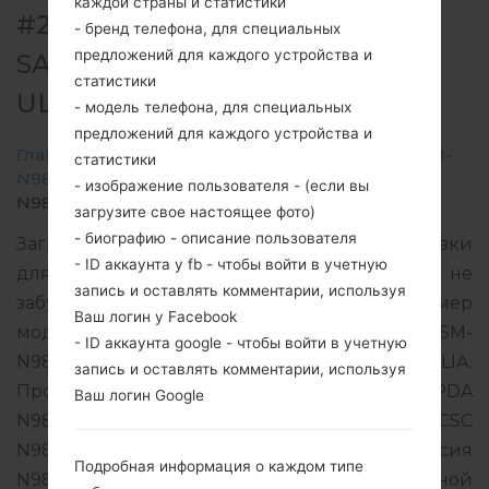
каждой страны и статистики
#264038 ДЛЯ SM-N986B -
- бренд телефона, для специальных
предложений для каждого устройства и
SAMSUNGGALAXY NOTE 20
статистики
ULTRA 5G
- модель телефона, для специальных
предложений для каждого устройства и
Главная
→
Galaxy Note 20 Ultra 5G
→
SamsungSM-
статистики
N986B
→
SM-
- изображение пользователя - (если вы
N986B_1_20210819092756_bnatylf6qv_fac.zip
загрузите свое настоящее фото)
- биографию - описание пользователя
Загрузите последнее обновление прошивки
- ID аккаунта у fb - чтобы войти в учетную
для Samsung Galaxy Note 20 Ultra 5G, но не
запись и оставлять комментарии, используя
забудьте проверить, соответствует ли номер
Ваш логин у Facebook
модели вашего смартфона указанному SM-
- ID аккаунта google - чтобы войти в учетную
N986B. Код прошивки TEL для AUSTRALIA.
запись и оставлять комментарии, используя
Продукт поставляется с версией PDA
Ваш логин Google
N986BXXS3DUH5 и версия CSC
N986BOXM3DUH5, MODEM версия
Подробная информация о каждом типе
N986BXXU3DUH2. Версия операционной