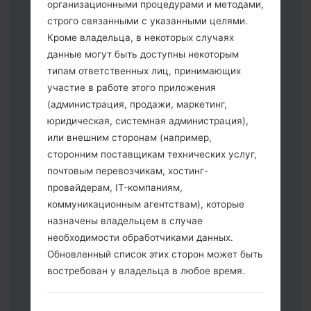
организационными процедурами и методами,
строго связанными с указанными целями.
Кроме владельца, в некоторых случаях
данные могут быть доступны некоторым
типам ответственных лиц, принимающих
участие в работе этого приложения
Скачайте на свой ПК:
Odin 3
.
(администрация, продажи, маркетинг,
Далее загрузите и распакуйте файл
юридическая, системная администрация),
прошивки.
или внешним сторонам (например,
Вам необходимо 1 (Выбрать 1 файл
сторонним поставщикам технических услуг,
прошивки здесь) или 5 (Выбрать 5
почтовым перевозчикам, хостинг-
файл прошивки здесь) файлов для
провайдерам, IT-компаниям,
прошивки:
коммуникационным агентствам), которые
AP: "System & Recovery"
назначены владельцем в случае
CP: "Modem & Radio"
необходимости обработчиками данных.
CSC _ ***: "Country & Region & Operator"
Обновленный список этих сторон может быть
HOME_CSC _ ***: "Country & Region &
востребован у владельца в любое время.
Operator"
Добавьте все файлы в программу Odin