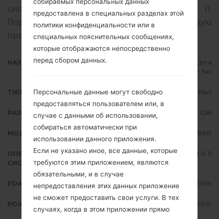
собираемых персональных данных
системы данной прошивки Android R 11.
предоставлена в специальных разделах этой
Подробная инструкция, как прошить стоковую
политики конфиденциальности или в
прошивку на устройства Samsung
здесь
специальных пояснительных сообщениях,
которые отображаются непосредственно
перед сбором данных.
НАЗВАНИЕ ФАЙЛА
SM-N986B_1_20210819092756_bna
tylf6qv_fac
Персональные данные могут свободно
ТИП ПРОШИВКИ
4 files
предоставляться пользователем или, в
РАЗМЕР ФАЙЛА
7.32 GiB
случае с данными об использовании,
собираться автоматически при
МОДЕЛЬ
Samsung SM-N986B
использовании данного приложения.
Если не указано иное, все данные, которые
ОПЕРАЦИОННАЯ
Android R 11
требуются этим приложением, являются
СИСТЕМА
обязательными, и в случае
PDA/AP ВЕРСИЯ
N986BXXS3DUH5
непредоставления этих данных приложение
не сможет предоставить свои услуги. В тех
PDA/AP ВЕРСИЯ
N986BOXM3DUH5
случаях, когда в этом приложении прямо