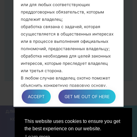
питания и увеличения громкости
или для любых соответствующих
Далее подключите к компьютеру,
преддоговорных обязательств, которым
программа Odin должна определить
подлежит владелец;
Ваш девайс и "COM port number"
обработка связана с задачей, которая
появится на экране.
осуществляется в общественных интересах
Укажите только "F.Reset" время и "Auto-
или в процессе выполнения официальных
Reboot".
полномочий, предоставленных владельцу;
В конце нажмите кнопку "Start". Ваше
обработка необходима для целей законных
устройство перезагрузится и
интересов, которые преследует владелец
отсоединится от ПК.
или третья сторона.
В любом случае владелец охотно поможет
объяснить конкретную правовую основу,
которая применяется к обработке, и в
ACCEPT
GET ME OUT OF HERE
частности, является ли предоставление
персональных данных обязательным или
ДЛЯ БЛОГЕРОВ И ПИСАТЕЛЕЙ
НОВОСТИ
СРАВНИТЬ
договорным условием, или же условием,
КОНТАКТЫ
ПОЛИТИКА КОНФИДЕНЦИАЛЬНОСТИ
This website uses cookies to ensure you get
необходимым для заключения договора.
УСЛОВИЯ ОБСЛУЖИВАНИЯ
the best experience on our website.
Learn more