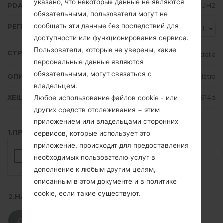
указано, что некоторые данные не являются
PDA/AP ВЕРСИЯ
N986BXXU3DUH2
обязательными, пользователи могут не
сообщать эти данные без последствий для
РЕГИОН
TEL
доступности или функционирования сервиса.
Пользователи, которые не уверены, какие
СТРАНА
Australia
персональные данные являются
обязательными, могут связаться с
ОПИСАНИЕ
Telstra
владельцем.
ХЕШ
e9f9d5ba000c57aa66e63fb26df4614d
Любое использование файлов cookie - или
других средств отслеживания − этим
приложением или владельцами сторонних
1.ПРОВЕРИТЬ НАЛИЧИЕ RECAPTCHA
сервисов, которые использует это
приложение, происходит для предоставления
необходимых пользователю услуг в
дополнение к любым другим целям,
описанным в этом документе и в политике
cookie, если такие существуют.
2.НАЖМИТЕ, ЧТОБЫ СКАЧАТЬ
СКАЧАТЬ