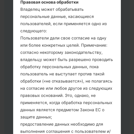
3.
Правовая основа обработки
Если вы хотите прошить телефон и
Владелец может обрабатывать
сбросить к заводским настройкам
персональные данные, касающиеся
выберите CSC _ ***, в другом случае
пользователей, если применяется одно из
выберите HOME_CSC _ *** для
следующего:
сохранения Ваших данных.
Пользователи дали свое согласие на одну
Теперь выключите устройство и
или более конкретных целей. Примечание:
войдите в "Download" режим. Все
согласно некоторому законодательству,
методы как это сделать:
владельцу может быть разрешено проводить
Нажмите и удерживайте клавиши:
обработку персональных данных, пока
питание, громкости и Bixbi.
пользователь не выступает против такой
Нажмите и удерживайте клавиши:
обработки («не отказывается»), не полагаясь
регулировки громкости. Подключив
на согласие или любое другое из следующих
телефон к ПК используя USB кабель.
правовых оснований. Это, однако, не
Нажмите и удерживайте клавиши:
применяется, когда обработка персональных
питание, громкости и домой.
данных является предметом Закона ЕС о
Подключите USB кабель и нажмите
защите данных;
клавиши: уменьшение звука и Bixbi.
предоставление данных необходимо для
Нажмите и удерживайте клавиши:
выполнения соглашения с пользователем и/