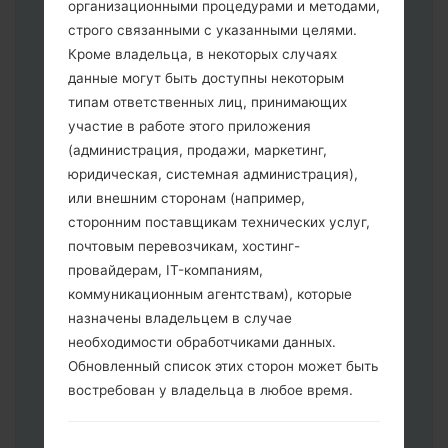
организационными процедурами и методами,
строго связанными с указанными целями.
Кроме владельца, в некоторых случаях
данные могут быть доступны некоторым
типам ответственных лиц, принимающих
участие в работе этого приложения
Скачайте на свой ПК:
Odin 3
.
(администрация, продажи, маркетинг,
Далее загрузите и распакуйте файл
юридическая, системная администрация),
прошивки.
или внешним сторонам (например,
Вам необходимо 1 (Выбрать 1 файл
сторонним поставщикам технических услуг,
прошивки здесь) или 5 (Выбрать 5
почтовым перевозчикам, хостинг-
файл прошивки здесь) файлов для
провайдерам, IT-компаниям,
прошивки:
коммуникационным агентствам), которые
AP: "System & Recovery"
назначены владельцем в случае
CP: "Modem & Radio"
необходимости обработчиками данных.
CSC _ ***: "Country & Region & Operator"
Обновленный список этих сторон может быть
HOME_CSC _ ***: "Country & Region &
востребован у владельца в любое время.
Operator"
Добавьте все файлы в программу Odin