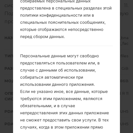
собираемых персональных данных
системы данной прошивки Android R 11.
предоставлена в специальных разделах этой
Подробная инструкция, как прошить стоковую
политики конфиденциальности или в
прошивку на устройства Samsung
здесь
специальных пояснительных сообщениях,
которые отображаются непосредственно
перед сбором данных.
НАЗВАНИЕ ФАЙЛА
SM-N986B_1_20210819092756_bna
tylf6qv_fac
Персональные данные могут свободно
ТИП ПРОШИВКИ
4 files
предоставляться пользователем или, в
РАЗМЕР ФАЙЛА
7.32 GiB
случае с данными об использовании,
собираться автоматически при
МОДЕЛЬ
Samsung SM-N986B
использовании данного приложения.
Если не указано иное, все данные, которые
ОПЕРАЦИОННАЯ
Android R 11
требуются этим приложением, являются
СИСТЕМА
обязательными, и в случае
PDA/AP ВЕРСИЯ
N986BXXS3DUH5
непредоставления этих данных приложение
не сможет предоставить свои услуги. В тех
PDA/AP ВЕРСИЯ
N986BOXM3DUH5
случаях, когда в этом приложении прямо