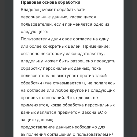
3.
Правовая основа обработки
Если вы хотите прошить телефон и
Владелец может обрабатывать
сбросить к заводским настройкам
персональные данные, касающиеся
выберите CSC _ ***, в другом случае
пользователей, если применяется одно из
выберите HOME_CSC _ *** для
следующего:
сохранения Ваших данных.
Пользователи дали свое согласие на одну
Теперь выключите устройство и
или более конкретных целей. Примечание:
войдите в "Download" режим. Все
согласно некоторому законодательству,
методы как это сделать:
владельцу может быть разрешено проводить
Нажмите и удерживайте клавиши:
обработку персональных данных, пока
питание, громкости и Bixbi.
пользователь не выступает против такой
Нажмите и удерживайте клавиши:
обработки («не отказывается»), не полагаясь
регулировки громкости. Подключив
на согласие или любое другое из следующих
телефон к ПК используя USB кабель.
правовых оснований. Это, однако, не
Нажмите и удерживайте клавиши:
применяется, когда обработка персональных
питание, громкости и домой.
данных является предметом Закона ЕС о
Подключите USB кабель и нажмите
защите данных;
клавиши: уменьшение звука и Bixbi.
предоставление данных необходимо для
Нажмите и удерживайте клавиши:
выполнения соглашения с пользователем и/