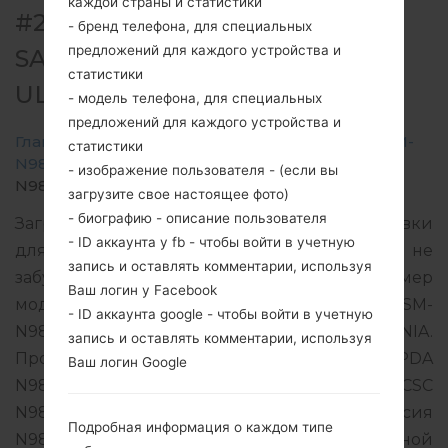
каждой страны и статистики
#264031 ДЛЯ SM-N986B -
- бренд телефона, для специальных
предложений для каждого устройства и
SAMSUNGGALAXY NOTE 20
статистики
ULTRA 5G
- модель телефона, для специальных
предложений для каждого устройства и
Главная
→
Galaxy Note 20 Ultra 5G
→
SamsungSM-
статистики
N986B
→
SM-
- изображение пользователя - (если вы
N986B_1_20210819092756_bnatylf6qv_fac.zip
загрузите свое настоящее фото)
- биографию - описание пользователя
Загрузите последнее обновление прошивки
- ID аккаунта у fb - чтобы войти в учетную
для Samsung Galaxy Note 20 Ultra 5G, но не
запись и оставлять комментарии, используя
забудьте проверить, соответствует ли номер
Ваш логин у Facebook
модели вашего смартфона указанному SM-
- ID аккаунта google - чтобы войти в учетную
N986B. Код прошивки ORO для ROMANIA.
запись и оставлять комментарии, используя
Продукт поставляется с версией PDA
Ваш логин Google
N986BXXS3DUH5 и версия CSC
N986BOXM3DUH5, MODEM версия
Подробная информация о каждом типе
N986BXXU3DUH2. Версия операционной