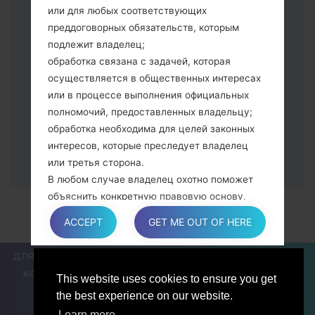
питания и увеличения громкости
или для любых соответствующих
Далее подключите к компьютеру,
преддоговорных обязательств, которым
программа Odin должна определить
подлежит владелец;
Ваш девайс и "COM port number"
обработка связана с задачей, которая
появится на экране.
осуществляется в общественных интересах
Укажите только "F.Reset" время и "Auto-
или в процессе выполнения официальных
Reboot".
полномочий, предоставленных владельцу;
В конце нажмите кнопку "Start". Ваше
обработка необходима для целей законных
устройство перезагрузится и
интересов, которые преследует владелец
отсоединится от ПК.
или третья сторона.
В любом случае владелец охотно поможет
объяснить конкретную правовую основу,
которая применяется к обработке, и в
ACCEPT
GET ME OUT OF HERE
частности, является ли предоставление
персональных данных обязательным или
ДЛЯ БЛОГЕРОВ И ПИСАТЕЛЕЙ
НОВОСТИ
СРАВНИТЬ
договорным условием, или же условием,
КОНТАКТЫ
ПОЛИТИКА КОНФИДЕНЦИАЛЬНОСТИ
This website uses cookies to ensure you get
необходимым для заключения договора.
УСЛОВИЯ ОБСЛУЖИВАНИЯ
the best experience on our website.
Learn more