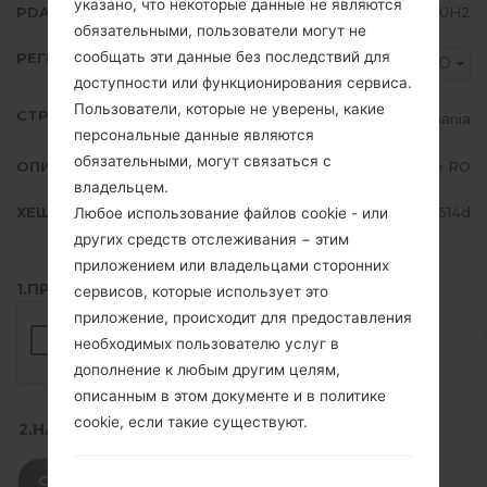
указано, что некоторые данные не являются
PDA/AP ВЕРСИЯ
N986BXXU3DUH2
обязательными, пользователи могут не
сообщать эти данные без последствий для
РЕГИОН
ORO
доступности или функционирования сервиса.
Пользователи, которые не уверены, какие
СТРАНА
Romania
персональные данные являются
обязательными, могут связаться с
ОПИСАНИЕ
Orange RO
владельцем.
ХЕШ
e9f9d5ba000c57aa66e63fb26df4614d
Любое использование файлов cookie - или
других средств отслеживания − этим
приложением или владельцами сторонних
1.ПРОВЕРИТЬ НАЛИЧИЕ RECAPTCHA
сервисов, которые использует это
приложение, происходит для предоставления
необходимых пользователю услуг в
дополнение к любым другим целям,
описанным в этом документе и в политике
cookie, если такие существуют.
2.НАЖМИТЕ, ЧТОБЫ СКАЧАТЬ
СКАЧАТЬ